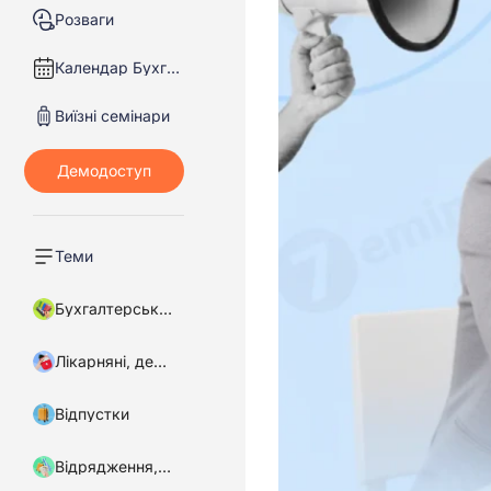
Розваги
Календар Бухгалтера
Виїзні семінари
Теми
Бухгалтерський облік
Лікарняні, декретні
Відпустки
Відрядження, підзвітні кошти