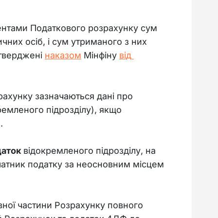
ентами Податкового розрахунку сум 
чних осіб, і сум утриманого з них 
тверджені 
наказом
 Мінфіну 
від 
рахунку зазначаються дані про 
емленого підрозділу), якщо 
.
аток 
відокремленого підрозділу, на 
платник податку за неосновним місцем 
вної частини Розрахунку повного