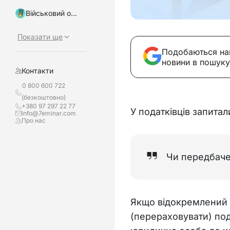
Військовий облік, бронювання
Показати ще
Подобаються на
новини в пошуку
Контакти
0 800 600 722
(безкоштовно)
+380 97 297 22 77
У податківців запитал
info@7eminar.com
Про нас
Чи передбаче
Якщо відокремлений п
(перераховувати) под