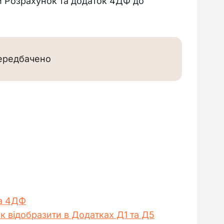
й Розрахунок та додаток 4ДФ до
передбачено
ка 4ДФ
к відобразити в Додатках Д1 та Д5