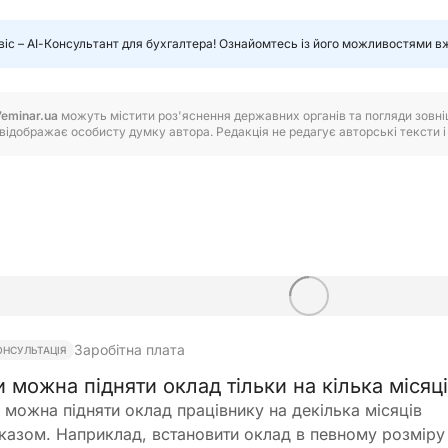
віс – АІ-Консультант для бухгалтера! Ознайомтесь із його можливостями в
7eminar.ua
можуть містити роз'яснення державних органів та погляди зовнішн
відображає особисту думку автора. Редакція не редагує авторські тексти і н
Заробітна плата
ОНСУЛЬТАЦІЯ
и можна підняти оклад тільки на кілька місяц
 можна підняти оклад працівнику на декілька місяців
казом. Наприклад, встановити оклад в певному розміру