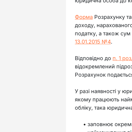
юридична особа до к
Форма
 Розрахунку та
доходу, нарахованого 
податку, а також сум
13.01.2015 №4
.
Відповідно до 
п. 1 роз
відокремлений підроз
Розрахунок подається
У разі наявності у юр
якому працюють найма
обліку, така юридичн
заповнює окреми