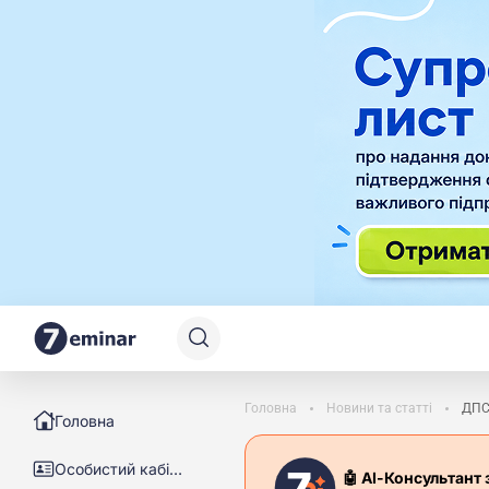
Головна
Новини та статті
ДПС:
Головна
Особистий кабінет
🤖 АІ-Консультант 