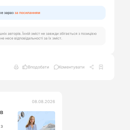
же зараз
за посиланням
іх авторів. Їхній зміст не завжди збігається з позицією
е несе відповідальності за їх зміст.
Вподобати
Коментувати
08.08.2026
ів
 з