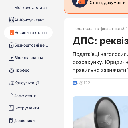
Статті, документи,
Мої консультації
АІ-Консультант
Податкова та фінзвітність
01
Новини та статті
ДПС: рекві
Безкоштовні вебінари
Податківці наголосил
Відеонавчання
розрахунку. Юридичні
правильно зазначати
Професії
Консультації
122
4
Документи
Інструменти
Довідники