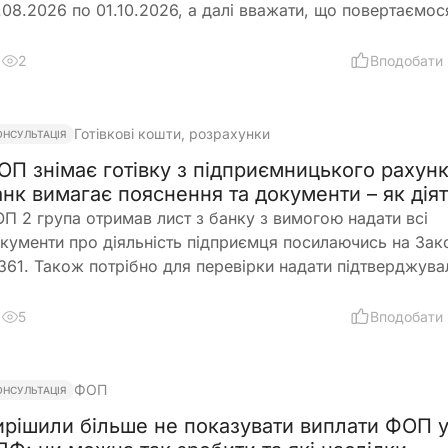
.08.2026 по 01.10.2026, а далі вважати, що повертаємос
переднього розміру окладу?
2
Вподобати
Готівкові кошти, розрахунки
ОНСУЛЬТАЦІЯ
ОП знімає готівку з підприємницького рахунк
анк вимагає пояснення та документи – як дія
П 2 група отримав лист з банку з вимогою надати всі
кументи про діяльність підприємця посилаючись на Зак
61. Також потрібно для перевірки надати підтверджува
кументи закупівлі товару і пояснення використання
тівкових коштів (в дозволеному об’ємі періодично знім
5
Вподобати
поточного рахунку). ФОП не обліковує всі операції в
сподарській діяльності. Яким чином можна надати пояс
нку?
ФОП
ОНСУЛЬТАЦІЯ
ирішили більше не показувати виплати ФОП 