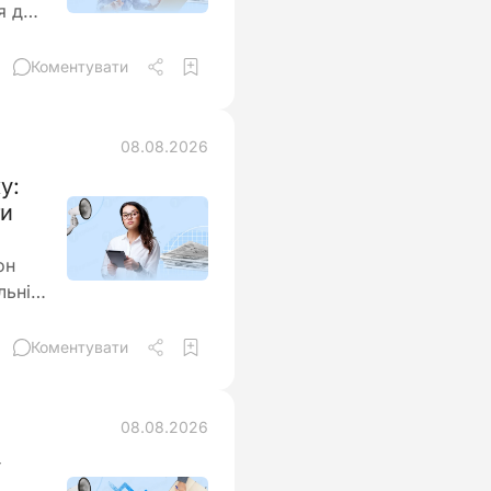
я до
Коментувати
08.08.2026
у:
ти
он
льні
аються
Коментувати
нення
08.08.2026
у