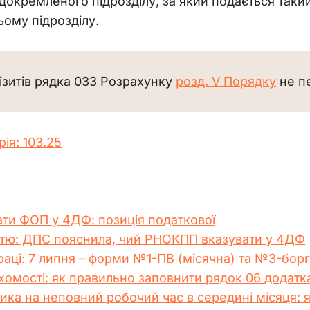
докремленого підрозділу, за який подається таки
ьому підрозділу.
ізитів рядка 033 Розрахунку 
розд. V Порядку
 не 
рія: 103.25
ати ФОП у 4ДФ: позиція податкової
істю: ДПС пояснила, чий РНОКПП вказувати у 4ДФ
праці: 7 липня – форми №1-ПВ (місячна) та №3-борг
хомості: як правильно заповнити рядок 06 додат
ка на неповний робочий час в середині місяця: я