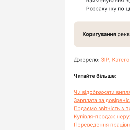
найменування ві
Розрахунку по ц
Коригування
 рекв
Джерело: 
ЗІР, 
Катего
Читайте більше:
Чи відображати випл
Зарплата за довірен
Подаємо звітність з 
Купівля-продаж неру
Переведення працівни