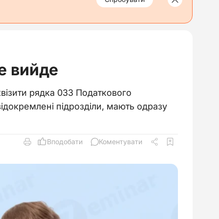
е вийде
квізити рядка 033 Податкового
відокремлені підрозділи, мають одразу
Вподобати
Коментувати