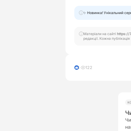
✨ Новинка! Унікальний сер
Матеріали на сайті
https://
редакції. Кожна публікація 
122
4
К
Ч
Чи
на