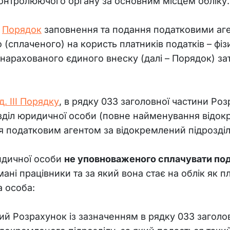
онтролюючого органу за основним місцем обліку.
 
Порядок
 заповнення та подання податковими аг
(сплаченого) на користь платників податків – фізи
 нарахованого єдиного внеску (далі – Порядок) за
д. ІІІ Порядку
,
 в рядку 033 заголовної частини Роз
діл юридичної особи (повне найменування відокр
 податковим агентом за відокремлений підрозділ
идичної особи 
не уповноваженого сплачувати под
ні працівники та за який вона стає на облік як 
а особа:
й Розрахунок із зазначенням в рядку 033 заголо