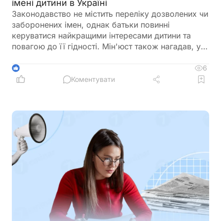
імені дитини в Україні
Законодавство не містить переліку дозволених чи
заборонених імен, однак батьки повинні
керуватися найкращими інтересами дитини та
повагою до її гідності. Мін'юст також нагадав, у
яких випадках і до якого віку можна змінити ім'я
дитини
6
1
Коментувати