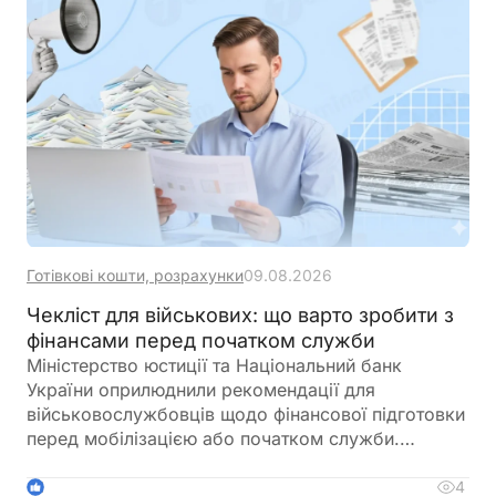
Готівкові кошти, розрахунки
09.08.2026
Чекліст для військових: що варто зробити з
фінансами перед початком служби
Міністерство юстиції та Національний банк
України оприлюднили рекомендації для
військовослужбовців щодо фінансової підготовки
перед мобілізацією або початком служби.
Зокрема, радять заздалегідь впорядкувати
документи, перевірити банківські рахунки,
4
1