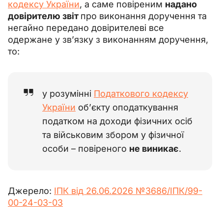
кодексу України
, а саме повіреним 
надано 
довірителю звіт 
про виконання доручення та 
негайно передано довірителеві все 
одержане у зв’язку з виконанням доручення, 
то:
у розумінні
Податкового кодексу
України
об’єкту оподаткування
податком на доходи фізичних осіб
та військовим збором у фізичної
особи – повіреного
не виникає
.
Джерело: 
ІПК від 26.06.2026 №
3686/ІПК/99-
00-24-03-03