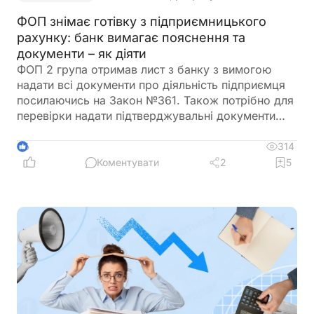
ФОП знімає готівку з підприємницького
рахунку: банк вимагає пояснення та
документи – як діяти
ФОП 2 група отримав лист з банку з вимогою
надати всі документи про діяльність підприємця
посилаючись на Закон №361. Також потрібно для
перевірки надати підтверджувальні документи
закупівлі товару і пояснення використання
готівкових коштів (в дозволеному об’ємі
314
6
періодично знімаються з поточного рахунку).
Коментувати
2
5
ФОП не обліковує всі операції в господарській
діяльності. Яким чином можна надати пояснення
банку?