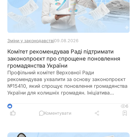
Зміни у законодавстві
09.08.2026
Комітет рекомендував Раді підтримати
законопроєкт про спрощене поновлення
громадянства України
Профільний комітет Верховної Ради
рекомендував ухвалити за основу законопроєкт
№15410, який спрощує поновлення громадянства
України для колишніх громадян. Ініціатива
передбачає скасування обов'язкового складання
іспитів з української мови, історії України та
6
1
Конституції для цієї категорії заявників
Коментувати