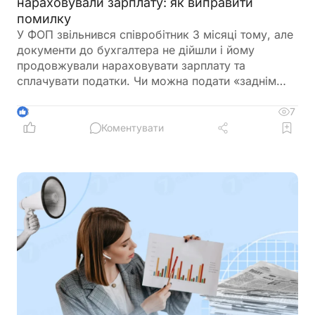
нараховували зарплату: як виправити
помилку
У ФОП звільнився співробітник 3 місяці тому, але
документи до бухгалтера не дійшли і йому
продовжували нараховувати зарплату та
сплачувати податки. Чи можна подати «заднім
числом» повідомлення про звільнення в
податкову та відкоригувати зарплатну звітність? І
7
3
чи повинен він повернути виплачену йому
Коментувати
зарплату?