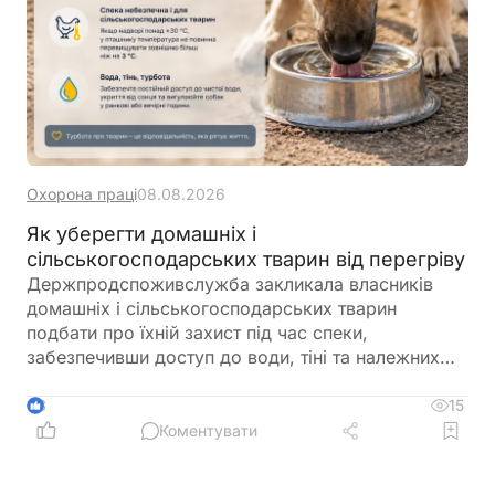
Охорона праці
08.08.2026
Як уберегти домашніх і
сільськогосподарських тварин від перегріву
Держпродспоживслужба закликала власників
домашніх і сільськогосподарських тварин
подбати про їхній захист під час спеки,
забезпечивши доступ до води, тіні та належних
умов утримання. У відомстві також нагадали про
заборону залишати тварин у зачинених
15
3
автомобілях або на прив’язі під прямим сонячним
Коментувати
промінням