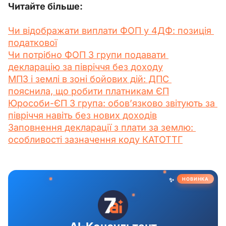
Читайте більше:
Чи відображати виплати ФОП у 4ДФ: позиція 
податкової
Чи потрібно ФОП 3 групи подавати 
декларацію за півріччя без доходу
МПЗ і землі в зоні бойових дій: ДПС 
пояснила, що робити платникам ЄП
Юрособи-ЄП 3 група: обов’язково звітують за 
півріччя навіть без нових доходів
Заповнення декларації з плати за землю: 
особливості зазначення коду КАТОТТГ