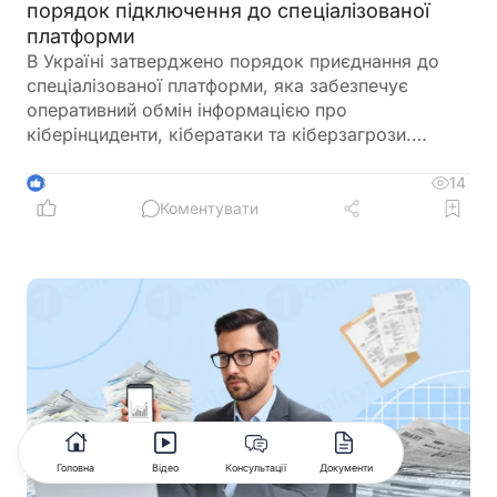
порядок підключення до спеціалізованої
платформи
В Україні затверджено порядок приєднання до
спеціалізованої платформи, яка забезпечує
оперативний обмін інформацією про
кіберінциденти, кібератаки та кіберзагрози.
Новий механізм покликаний посилити взаємодію
між державними органами, операторами
14
3
критичної інфраструктури та іншими суб’єктами
Коментувати
кібербезпеки
Головна
Відео
Консультації
Документи