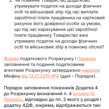
Чи повинне Товариство додатково
утримувати податок на доходи фізичних
осіб та військовий збір під час виплати
заробітної плати працівника на картковий
рахунок його довіреної особи за умови,
що під час нарахування цієї заробітної
плати працівнику Товариство вже
утримало податок на доходи фізичних
осіб та військовий збір в повному обсязі?
Форма
 податкового Розрахунку і 
Порядок
заповнення та подання податковими 
агентами Розрахунку затверджено 
наказом
Мінфіну 
від 13.01.2015 №4
 (далі – Порядок).
Порядок заповнення показників Додатка 4 
до Розрахунку визначений п. 4 
розділу IV 
Порядку
, відповідно до пп. 2 якого у розділі I 
додатку 4ДФ, зокрема, відображаються такі 