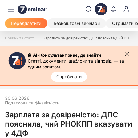
Передплатити
Безкоштовні вебінари
Отримати к
Новини та статті
Зарплата за довіреністю: ДПС пояснила, чий РНОКПП вказувати у 4ДФ
🤖 АІ-Консультант знає, де знайти
Статті, документи, шаблони та відповіді — за
одним запитом.
Спробувати
30.06.2026
Податкова та фінзвітність
Зарплата за довіреністю: ДПС
пояснила, чий РНОКПП вказувати
у 4ДФ