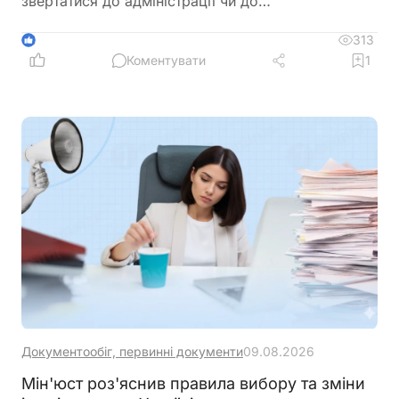
звертатися до адміністрації чи до
Держпродспоживслужби
313
1
Коментувати
1
Документообіг, первинні документи
09.08.2026
Мін'юст роз'яснив правила вибору та зміни