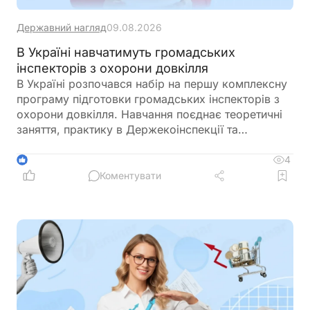
Державний нагляд
09.08.2026
В Україні навчатимуть громадських
інспекторів з охорони довкілля
В Україні розпочався набір на першу комплексну
програму підготовки громадських інспекторів з
охорони довкілля. Навчання поєднає теоретичні
заняття, практику в Держекоінспекції та
розробку власних природоохоронних проєктів
4
1
Коментувати