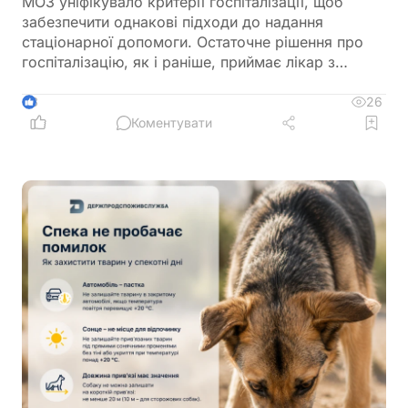
МОЗ уніфікувало критерії госпіталізації, щоб
забезпечити однакові підходи до надання
стаціонарної допомоги. Остаточне рішення про
госпіталізацію, як і раніше, приймає лікар з
урахуванням стану пацієнта
26
3
Коментувати