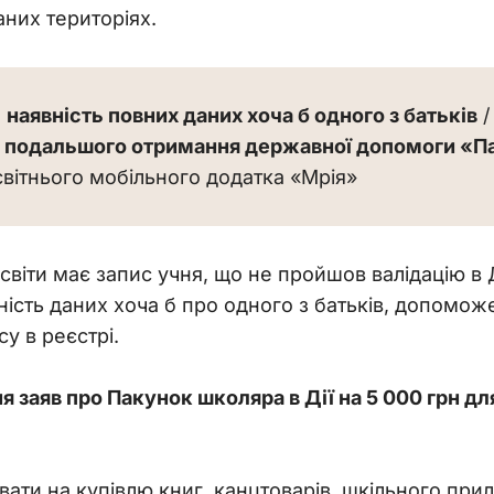
них територіях.
 
наявність повних даних хоча б одного з батьків
 
я подальшого отримання державної допомоги «П
вітнього мобільного додатка «Мрія»
світи має запис учня, що не пройшов валідацію в 
ність даних хоча б про одного з батьків, допомож
у в реєстрі.
 заяв про Пакунок школяра в Дії на 5 000 грн д
ти на купівлю книг, канцтоварів, шкільного прилад