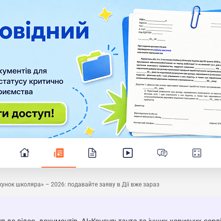
унок школяра» – 2026: подавайте заяву в Дії вже зараз
п до відео, документів, AI-Консультанта та інших корисних серві