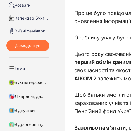
Розваги
Про це було повідом
Календар Бухгалтера
оновлення інформації
Виїзні семінари
Особливу увагу було 
Цього року своєчасні
перший обмін даними
Теми
своєчасності та якост
АІКОМ 2 
залежить мо
Бухгалтерський облік
Щоб батьки змогли от
Лікарняні, декретні
зарахованих учнів та 
Відпустки
Пенсійний фонд Украї
Відрядження, підзвітні кошти
Важливо пам'ятати,
 