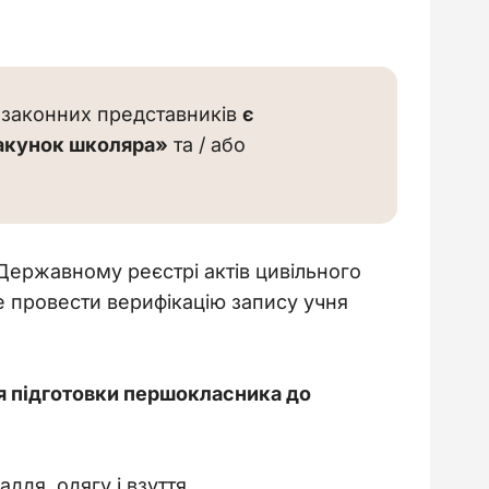
/ законних представників 
є 
акунок школяра»
 та / або 
Державному реєстрі актів цивільного 
е провести верифікацію запису учня 
ля підготовки першокласника до 
дя, одягу і взуття.