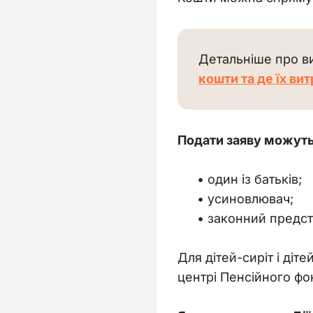
Детальніше про вип
кошти та де їх ви
Подати заяву можуть
один із батьків;
усиновлювач;
законний предст
Для дітей-сиріт і діт
центрі Пенсійного фо