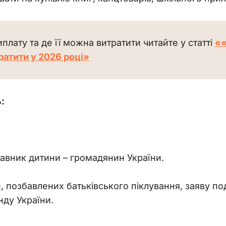
лату та де її можна витратити читайте у статті 
««
тратити у 2026 році»
:
авник дитини – громадянин України.
ей, позбавлених батьківського піклування, заяву 
нду України.