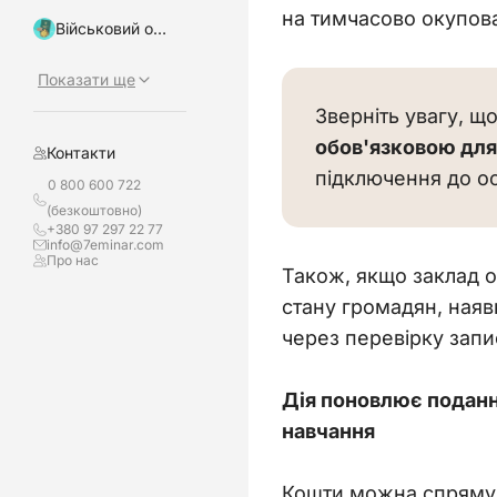
на тимчасово окупова
Військовий облік, бронювання
Показати ще
Зверніть увагу, що
обов'язковою дл
Контакти
підключення до ос
0 800 600 722
(безкоштовно)
+380 97 297 22 77
info@7eminar.com
Про нас
Також, якщо заклад о
стану громадян, наяв
через перевірку запис
Дія поновлює подання
навчання
Кошти можна спрямува