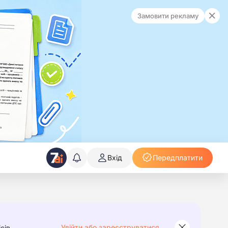
Замовити рекламу
Вхід
Передплатити
Увійти або зареєструватися
сів.