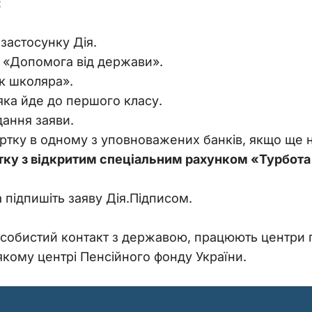
:
застосунку Дія.
с «Допомога від держави».
к школяра».
яка йде до першого класу.
дання заяви.
ртку в одному з уповноважених банків, якщо ще не
тку з відкритим спеціальним рахунком «Турбота
а підпишіть заяву Дія.Підписом.
особистий контакт з державою, працюють центри 
якому центрі Пенсійного фонду України.