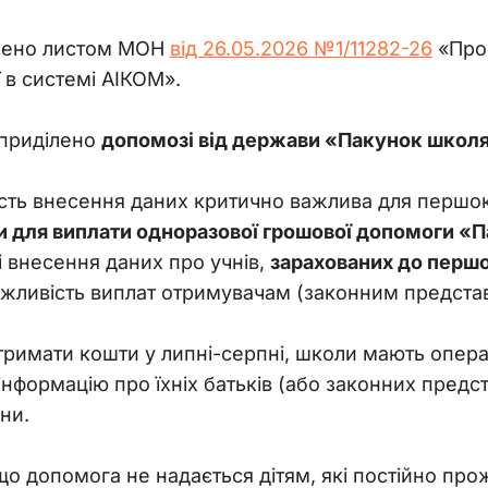
лено листом МОН 
від 26.05.2026 №1/11282-26
 «Про
 в системі АІКОМ».
приділено 
допомозі від держави «Пакунок школя
сть внесення даних критично важлива для першок
 для виплати одноразової грошової допомоги «П
і внесення даних про учнів, 
зарахованих до першо
жливість виплат отримувачам (законним представн
римати кошти у липні-серпні, школи мають опера
інформацію про їхніх батьків (або законних предста
ни.
що допомога не надається дітям, які постійно пр