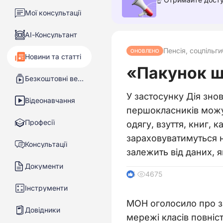
Мої консультації
АІ-Консультант
Пенсія, соцпільги
ОНОВЛЕНО
Новини та статті
«Пакунок шк
Безкоштовні вебінари
У застосунку Дія зно
Відеонавчання
першокласників можу
Професії
одягу, взуття, книг,
зараховуватимуться н
Консультації
залежить від даних, 
Документи
4675
5
Інструменти
МОН оголосило про за
Довідники
мережі класів повні