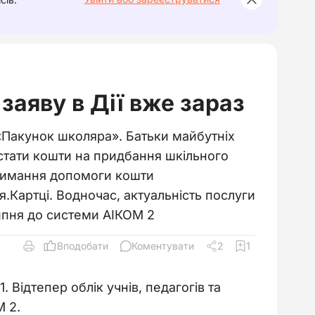
заяву в Дії вже зараз
«Пакунок школяра». Батьки майбутніх
стати кошти на придбання шкільного
отримання допомоги кошти
.Картці. Водночас, актуальність послуги
ипня до системи АІКОМ 2
Вподобати
Коментувати
2
1
Відтепер облік учнів, педагогів та 
 2.