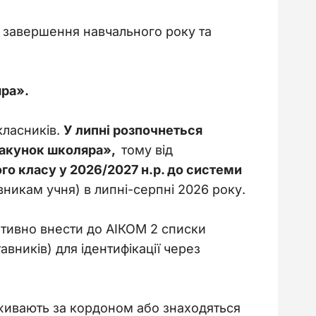
 завершення навчального року та 
ра». 
ласників. 
У липні розпочнеться 
акунок школяра», 
 тому від 
го класу у 2026/2027 н.р. до системи 
икам учня) в липні-серпні 2026 року.
тивно внести до АІКОМ 2 списки 
вників) для ідентифікації через 
оживають за кордоном або знаходяться 