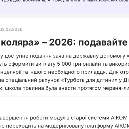
03.08.2026
оляра» – 2026: подавайте 
ву доступне подання заяв на державну допомогу 
ть оформити виплату 5 000 грн онлайн та викори
 канцелярії та іншого необхідного приладдя. Для 
а спеціальний рахунок «Турбота для дитини» у Дія
які школа повинна була внести протягом червня-л
вершення роботи модулів старої системи АІКОМ 1. 
стю переходить на модернізовану платформу АІКОМ