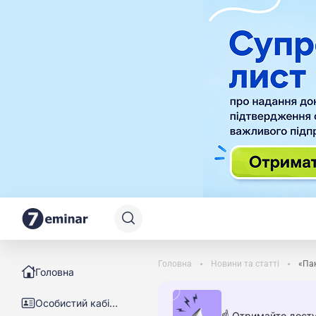
Головна
Новини та статті
«Пак
Головна
Особистий кабінет
☝️ Отримайте досту