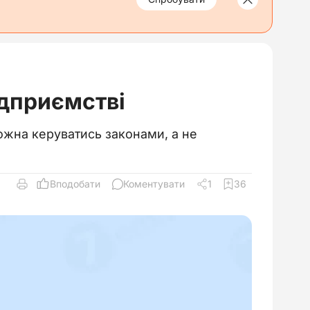
ідприємстві
 можна керуватись законами, а не
Вподобати
Коментувати
1
36