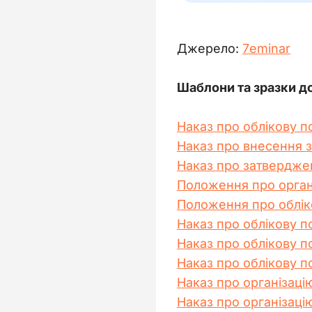
Джерело:
7еminar
Шаблони та зразки д
Наказ про облікову п
Наказ про внесення з
Наказ про затверджен
Положення про органі
Положення про обліко
Наказ про облікову п
Наказ про облікову п
Наказ про облікову по
Наказ про організаці
Наказ про організаці