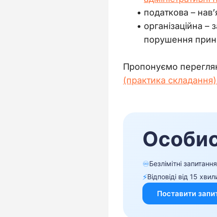
податкова
–
нав’
організаційна
–
з
порушення принц
Пропонуємо переглян
(практика складання)