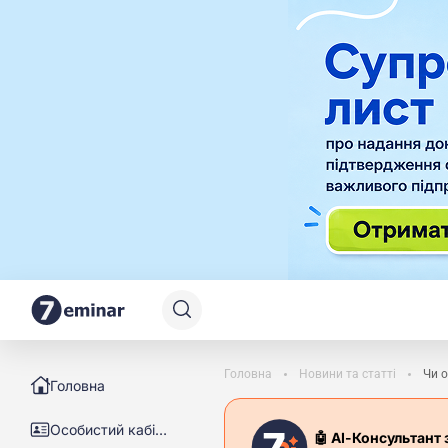
Головна
Новини та статті
Чи о
Головна
Особистий кабінет
🤖 АІ-Консультант 