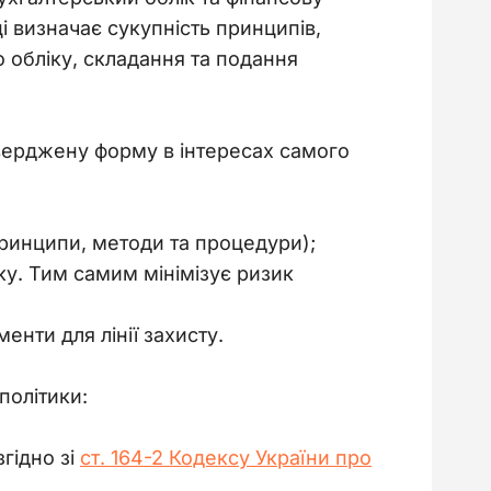
ці визначає сукупність принципів, 
 обліку, складання та подання 
верджену форму в інтересах самого 
принципи, методи та процедури);
іку. Тим самим мінімізує ризик
нти для лінії захисту.
політики:
гідно зі
ст. 164-2 Кодексу України про