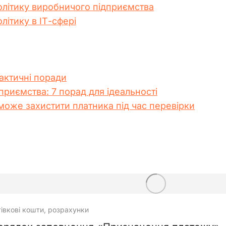
олітику виробничого підприємства
літику в ІТ-сфері
рактичні поради
приємства: 7 порад для ідеальності
 може захистити платника під час перевірки
тівкові кошти, розрахунки