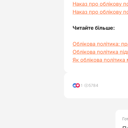
Наказ про облікову п
Наказ про облікову по
Читайте більше: 
Облікова політика: п
Облікова політика під
Як облікова політика
5784
11
Го