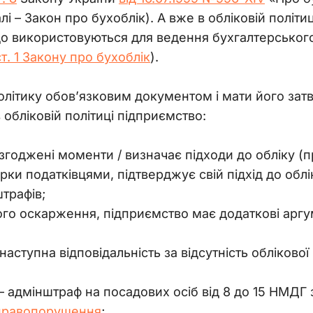
лі 
–
 Закон про бухоблік). А вже в обліковій політи
що використовуються для ведення бухгалтерського
ст. 1 Закону про бухоблік
).
літику обов’язковим документом і мати його зат
обліковій політиці підприємство:
згоджені моменти / визначає підходи до обліку (
рки податківцями, підтверджує свій підхід до обл
трафів;
го оскарження, підприємство має додаткові аргуме
ступна відповідальність за відсутність облікової 
–
адмінштраф на посадових осіб від 8 до 15 НМДГ з
 правопорушення
;