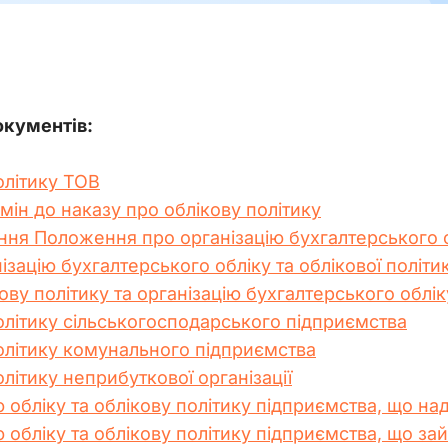
окументів:
олітику ТОВ
мін до наказу про облікову політику
ня Положення про організацію бухгалтерського об
зацію бухгалтерського обліку та облікової політи
ву політику та організацію бухгалтерського облі
олітику сільськогосподарського підприємства
олітику комунального підприємства
літику неприбуткової організації
ю обліку та облікову політику підприємства, що н
ю обліку та облікову політику підприємства, що з