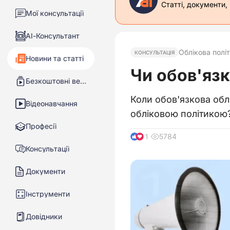
Статті, документи,
Мої консультації
АІ-Консультант
Облікова полі
КОНСУЛЬТАЦІЯ
Новини та статті
Чи обов'язк
Безкоштовні вебінари
Коли обов'язкова облі
Відеонавчання
обліковою політикою
Професії
5784
11
Консультації
Документи
Інструменти
Довідники