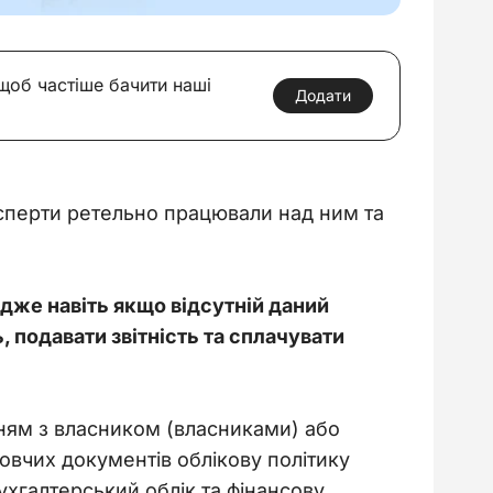
 щоб частіше бачити наші
Додати
ксперти ретельно працювали над ним та 
дже навіть якщо відсутній даний 
подавати звітність та сплачувати 
ням з власником (власниками) або 
вчих документів облікову політику 
ухгалтерський облік та фінансову 