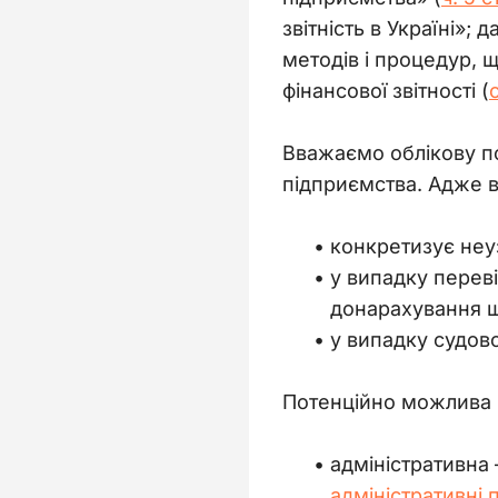
звітність в Україні»; да
методів і процедур, 
фінансової звітності (
Вважаємо облікову по
підприємства. Адже в 
конкретизує неу
у випадку переві
донарахування ш
у випадку судово
Потенційно можлива на
адміністративна
адміністративні