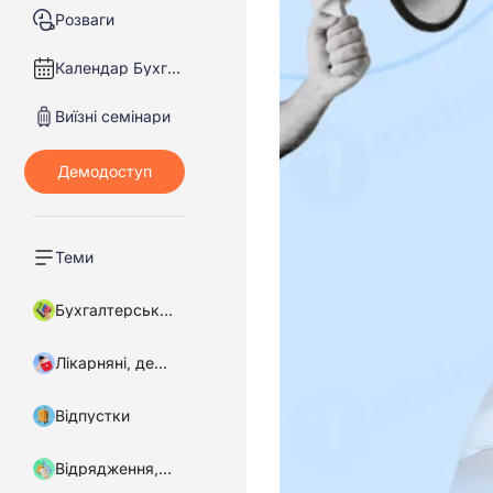
Розваги
Календар Бухгалтера
Виїзні семінари
Теми
Бухгалтерський облік
Лікарняні, декретні
Відпустки
Відрядження, підзвітні кошти