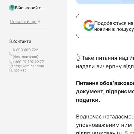
Військовий облік, бронювання
Показати ще
Подобаються на
новини в пошуку
Контакти
0 800 600 722
(безкоштовно)
👆 Таке питання наді
+380 97 297 22 77
надали вичерпну відпо
info@7eminar.com
Про нас
Питання обов’язковос
документ, підприємст
податки.
Водночас нагадаємо:
уповноваженим ним о
підприємства» (
ч. 5 с