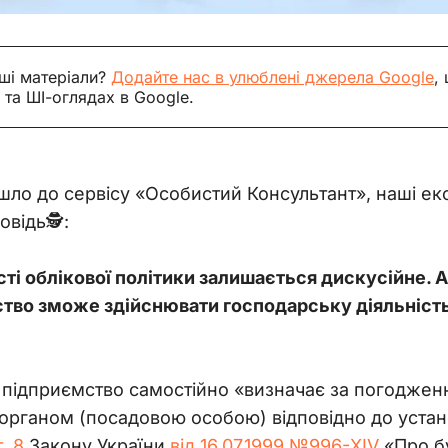
ші матеріали?
Додайте нас в улюблені джерела Google
,
 та ШІ-оглядах в Google.
йшло до сервісу «Особистий Консультант», наші е
відь🕵️:
ті облікової політики залишається дискусійне. А
во зможе здійснювати господарську діяльність, 
 підприємство самостійно «визначає за погоджен
рганом (посадовою особою) відповідно до устано
т. 8
 Закону України 
від 16.07.1999 №996-XIV
 «Про б