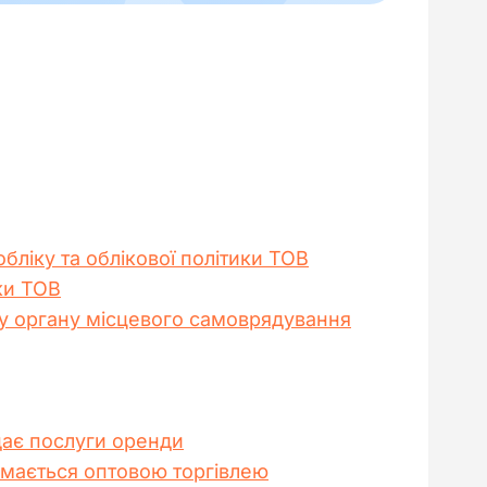
ліку та облікової політики ТОВ
ки ТОВ
ку органу місцевого самоврядування
адає послуги оренди
аймається оптовою торгівлею