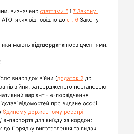
ійни, визначено 
статтями 6
 і 
7 Закону 
 АТО, яких відповідно до 
ст. 6
 Закону 
ники мають 
підтвердити 
посвідченнями.
:
стю внаслідок війни (
додаток 2
до
еранів війни, затвердженого постановою
рнативний варіант – е-посвідчення
ідставі відомостей про видане особі
в
Єдиному державному реєстрі
/ е-паспорта для виїзду за кордон;
к до Порядку виготовлення та видачі