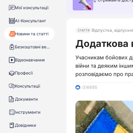
Мої консультації
АІ-Консультант
Відпустка, відпускні
СТАТТЯ
Новини та статті
Додаткова 
Безкоштовні вебінари
Учасникам бойових ді
Відеонавчання
війни та деяким інши
Професії
розповідаємо про пра
Консультації
6695
4
Документи
Інструменти
Довідники