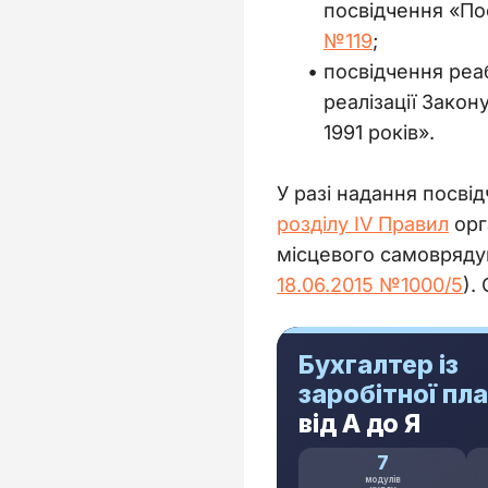
посвідчення «По
№119
;
посвідчення реа
реалізації Закон
1991 років».
У разі надання посвід
розділу IV Правил
 ор
місцевого самоврядув
18.06.2015 №1000/5
).