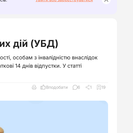
их дій (УБД)
ті, особам з інвалідністю внаслідок
ві 14 днів відпустки. У статті
Вподобати
6
1
19