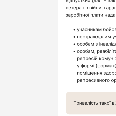
відпустки» (далі – Зак
ветеранів війни, гара
заробітної плати нада
учасникам бойов
постраждалим уч
особам з інвалід
особам, реабілі
репресій комуніс
у формі (формах
поміщення здоро
репресивного ор
Тривалість такої в