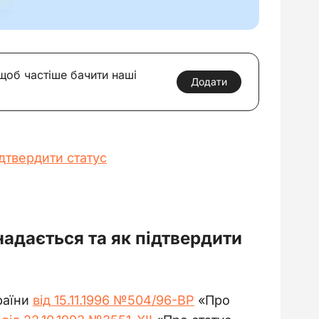
 щоб частіше бачити наші
Додати
ідтвердити статус
адається та як підтвердити
раїни 
від 15.11.1996 №504/96-ВР
 «Про 