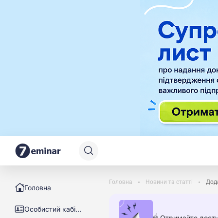
Головна
Новини та статті
Дода
Головна
Особистий кабінет
☝️ Отримайте досту