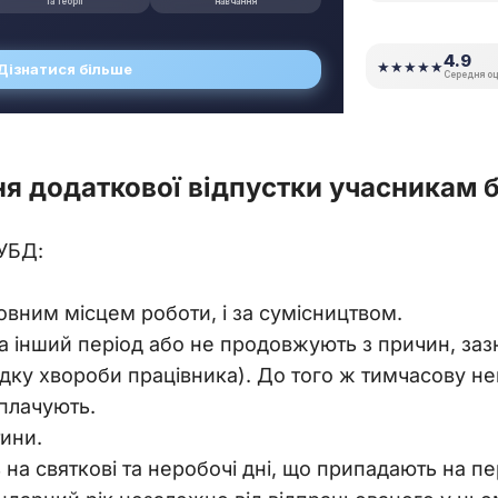
я додаткової відпустки учасникам 
 УБД:
овним місцем роботи, і за сумісництвом.
а інший період або не продовжують з причин, за
дку хвороби працівника). До того ж тимчасову неп
оплачують.
тини.
а святкові та неробочі дні, що припадають на пер