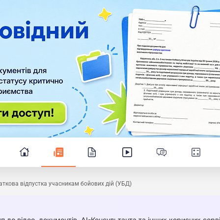
ткова відпустка учасникам бойових дій (УБД)
п до відео, документів, AI-Консультанта та інших корисних серві