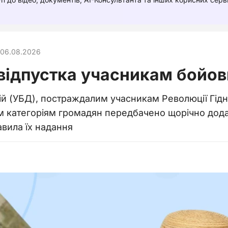
06.08.2026
відпустка учасникам бойов
й (УБД), постраждалим учасникам Революції Гіднос
м категоріям громадян передбачено щорічно додатко
вила їх надання