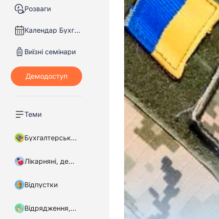
Розваги
Календар Бухгалтера
Виїзні семінари
Теми
Бухгалтерський облік
Лікарняні, декретні
Відпустки
Відрядження, підзвітні кошти