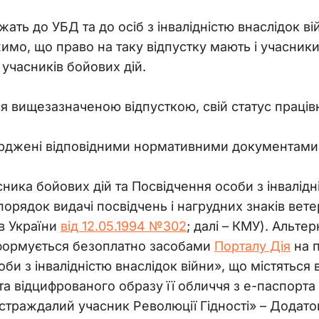
ежать до УБД та до осіб з інвалідністю внаслідок в
имо, що право на таку відпустку мають і учасники
учасників бойових дій.
я вищезазначеною відпусткою, свій статус праців
ерджені відповідними нормативними документами
ника бойових дій та Посвідчення особи з інвалідні
орядок видачі посвідчень і нагрудних знаків вет
ів України
від 12.05.1994 №302
; далі – КМУ). Альте
формується безоплатно засобами
Порталу Дія
на п
би з інвалідністю внаслідок війни», що містяться 
 та відцифрованого образу її обличчя з е-паспорта 
страждалий учасник Революції Гідності» – Додато