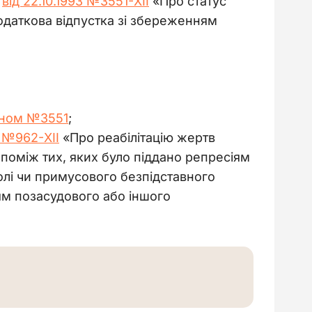
 
від 22.10.1993 №3551-XII
 «Про статус 
 додаткова відпустка зі збереженням 
ном №3551
;
1 №962-XII
«Про реабілітацію жертв
-поміж тих, яких було піддано репресіям
олі чи примусового безпідставного
ям позасудового або іншого