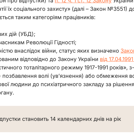
он про відпустки) та 
п. 12 ч. 1 ст. 12 Закону
 України
нтії їх соціального захисту» (далі – Закон №3551)
ється таким категоріям працівників:
их дій (УБД);
асникам Революції Гідності;
ністю внаслідок війни, статус яких визначено
Зако
тованим відповідно до Закону України
від 17.04.199
тичного тоталітарного режиму 1917-1991 років», з
) позбавлення волі (ув’язнення) або обмеження в
вої людини до психіатричного закладу за рішенн
гану.
ідпустки становить 14 календарних днів на рік