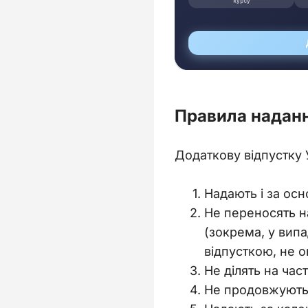
Правила наданн
Додаткову відпустку
Надають і за осн
Не переносять н
(зокрема, у випа
відпусткою, не 
Не ділять на час
Не продовжують н