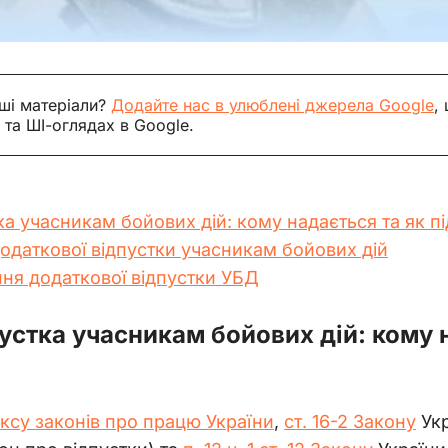
ші матеріали?
Додайте нас в улюблені джерела Google
,
 та ШІ-оглядах в Google.
а учасникам бойових дій: кому надається та як п
одаткової відпустки учасникам бойових дій
я додаткової відпустки УБД
устка учасникам бойових дій: кому н
ексу законів про працю України
, 
ст. 16-2 Закону
 Ук