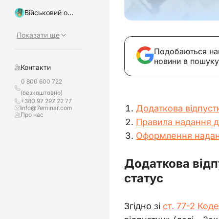
Військовий облік, бронювання
Показати ще
Подобаються на
новини в пошуку
Контакти
0 800 600 722
(безкоштовно)
+380 97 297 22 77
Додаткова відпустк
info@7eminar.com
Про нас
Правила надання д
Оформлення наданн
Додаткова відп
статус
Згідно зі 
ст. 77-2 Код