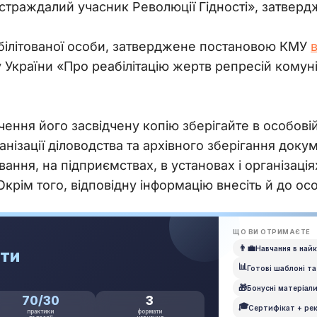
страждалий учасник Революції Гідності», затве
білітованої особи, затверджене постановою КМУ
у України «Про реабілітацію жертв репресій комун
чення його засвідчену копію зберігайте в особовій
ганізації діловодства та архівного зберігання доку
ання, на підприємствах, в установах і організаці
 Окрім того, відповідну інформацію внесіть й до ос