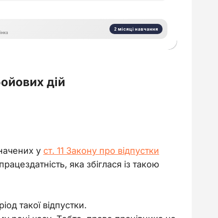
бойових дій
значених у
ст. 11 Закону про відпустки
рацездатність, яка збіглася із такою
іод такої відпустки.