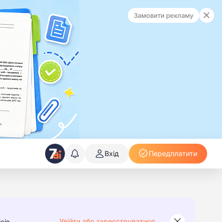
Замовити рекламу
Вхід
Передплатити
Увійти або зареєструватися
сів.