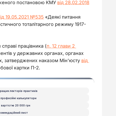
рдженого постановою КМУ
від 28.02.2018
від 19.05.2021 №535
«Деякі питання
істичного тоталітарного режиму 1917-
 справі працівника (
п. 12 глави 2 
ментів у державних органах, органах 
ях, затверджених наказом Мін'юсту 
від 
обової картки П-2.