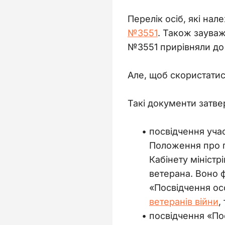
Перелік осіб, які нал
№3551
. Також зауваж
№3551 прирівняли до 
Але, щоб скористатис
Такі документи затв
посвідчення учас
Положення про п
Кабінету міністр
ветерана. Воно 
«Посвідчення осо
ветеранів війни
,
посвідчення «По