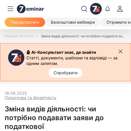
Передплатити
Безкоштовні вебінари
Отримати к
Новини та статті
Зміна видів діяльності: чи потрібно подавати заяви до податкової
🤖 АІ-Консультант знає, де знайти
Статті, документи, шаблони та відповіді — за
одним запитом.
Спробувати
19.09.2025
Податкова та фінзвітність
Зміна видів діяльності: чи
потрібно подавати заяви до
податкової