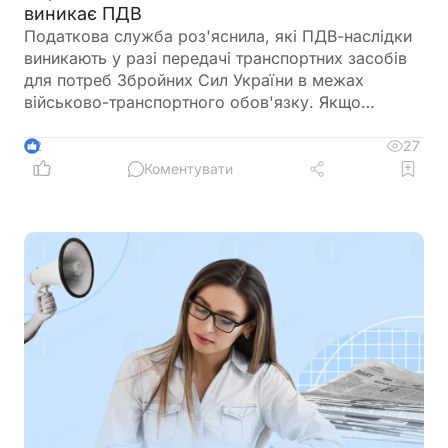
виникає ПДВ
Податкова служба роз'яснила, які ПДВ-наслідки
виникають у разі передачі транспортних засобів
для потреб Збройних Сил України в межах
військово-транспортного обов'язку. Якщо
автомобіль залучено за актом приймання-
передачі, право власності на нього залишається
27
2
за підприємством, а сама передача не
Коментувати
вважається постачанням товарів. Водночас
податкові наслідки залежать від подальшої долі
транспортного засобу: його повернення,
знищення або виплати компенсації