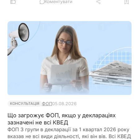
якщо автомобіль використовувався у
Коментувати
господарській діяльності та за ним було
сформовано податковий кредит, виникають і
ПДВ-зобов'язання. ДПС також нагадала, коли
виникає обов'язок нарахувати ПДВ та за якою
датою потрібно складати податкову накладну
ФОП
05.08.2026
КОНСУЛЬТАЦІЯ
Що загрожує ФОП, якщо у деклараціях
зазначені не всі КВЕД
ФОП 3 групи в декларації за 1 квартал 2026 року
вказав не всі види діяльності, які він вів. Всі КВЕД