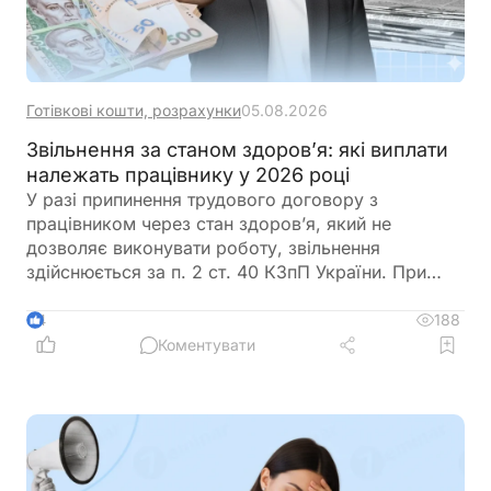
Готівкові кошти, розрахунки
05.08.2026
Звільнення за станом здоров’я: які виплати
належать працівнику у 2026 році
У разі припинення трудового договору з
працівником через стан здоров’я, який не
дозволяє виконувати роботу, звільнення
здійснюється за п. 2 ст. 40 КЗпП України. При
такому звільненні роботодавець зобов’язаний
провести з працівником повний розрахунок, що
188
4
включає заробітну плату, компенсацію за
Коментувати
невикористані відпустки та вихідну допомогу.
Розмір вихідної допомоги не може бути меншим
за середньомісячний заробіток, але може бути
збільшений колективним договором