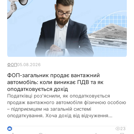
ФОП
05.08.2026
ФОП-загальник продає вантажний
автомобіль: коли виникає ПДВ та як
оподатковується дохід
Податківці роз'яснили, як оподатковується
продаж вантажного автомобіля фізичною особою
– підприємцем на загальній системі
оподаткування. Хоча дохід від відчуження
транспортного засобу оподатковується за
правилами, встановленими для фізичних осіб,
23
3