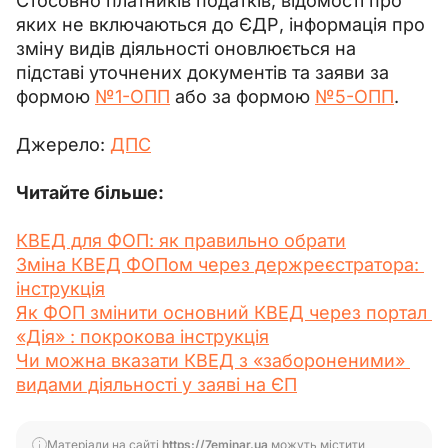
Стосовно платників податків, відомості про 
яких не включаються до ЄДР, інформація про 
зміну видів діяльності оновлюється на 
підставі уточнених документів та заяви за 
формою 
№1-ОПП
 або за формою 
№5-ОПП
.
Джерело: 
ДПС
Читайте більше:
КВЕД для ФОП: як правильно обрати
Зміна КВЕД ФОПом через держреєстратора: 
інструкція
Як ФОП змінити основний КВЕД через портал 
«Дія» : покрокова інструкція
Чи можна вказати КВЕД з «забороненими» 
видами діяльності у заяві на ЄП
Матеріали на сайті
https://7eminar.ua
можуть містити