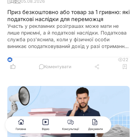
ПДФО
05.08.2026
Приз безкоштовно або товар за 1 гривню: які
податкові наслідки для переможця
Участь у рекламних розіграшах може мати не
лише приємні, а й податкові наслідки. Податкова
служба роз'яснила, коли у фізичної особи
виникає оподатковуваний дохід у разі отримання
призу або права придбати товар за символічною
ціною. Порядок оподаткування залежить від того,
22
3
чи отримує переможець приз безкоштовно, чи
Коментувати
користується індивідуальною знижкою. В обох
випадках функції податкового агента виконує
юридична особа, яка проводить розіграш
Головна
Відео
Консультації
Документи