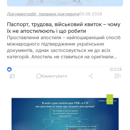
Документообіг, первинні документи
05.08.2026
Паспорт, трудова, військовий квиток – чому
їх не апостилюють і що робити
Проставлення апостиля – найпоширеніший спосіб
міжнародного підтвердження українських
документів, однак застосовується не до всіх
категорій. Апостиль не ставиться на оригінали
паспортів, трудових книжок, військових квитків,
техпаспортів, дозволів на зброю, листування та
228
3
деякі інші документи. У таких випадках
Коментувати
1
допускається апостилювання лише нотаріально
засвідчених копій. Крім того, для ряду документів
попереднє апостилювання оригіналу є
обов’язковим для подальшої легалізації копій