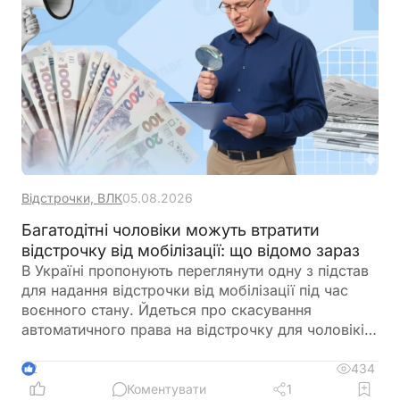
пропустити можливу відмову
Відстрочки, ВЛК
05.08.2026
Багатодітні чоловіки можуть втратити
відстрочку від мобілізації: що відомо зараз
В Україні пропонують переглянути одну з підстав
для надання відстрочки від мобілізації під час
воєнного стану. Йдеться про скасування
автоматичного права на відстрочку для чоловіків,
які мають на утриманні трьох і більше дітей віком
до 18 років. Відповідне звернення адресоване
434
2
Кабінету Міністрів із пропозицією підготувати
Коментувати
1