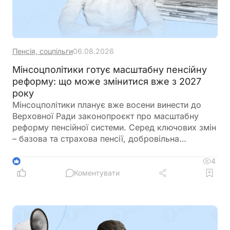
Пенсія, соцпільги
06.08.2026
Мінсоцполітики готує масштабну пенсійну
реформу: що може змінитися вже з 2027
року
Мінсоцполітики планує вже восени винести до
Верховної Ради законопроєкт про масштабну
реформу пенсійної системи. Серед ключових змін
– базова та страхова пенсії, добровільна
накопичувальна система, новий підхід до
спеціальних пенсій і поетапне впровадження
4
1
реформи з 2027 року
Коментувати