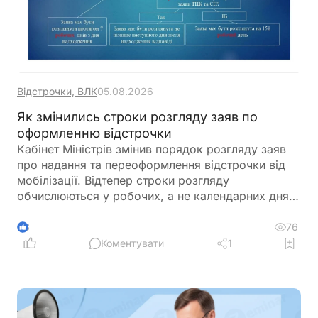
Відстрочки, ВЛК
05.08.2026
Як змінились строки розгляду заяв по
оформленню відстрочки
Кабінет Міністрів змінив порядок розгляду заяв
про надання та переоформлення відстрочки від
мобілізації. Відтепер строки розгляду
обчислюються у робочих, а не календарних днях,
що фактично подовжує час очікування рішення.
Нові правила застосовуються до заяв, які
76
3
подаються через ЦНАП для розгляду комісіями
Коментувати
1
при ТЦК та СП. Водночас до завершення
розгляду заяви зберігається заборона на
мобілізацію, однак заявникам варто самостійно
контролювати статус розгляду, щоб не