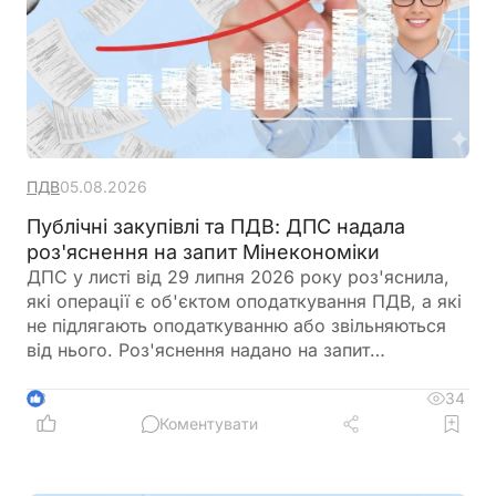
ПДВ
05.08.2026
Публічні закупівлі та ПДВ: ДПС надала
роз'яснення на запит Мінекономіки
ДПС у листі від 29 липня 2026 року роз'яснила,
які операції є об'єктом оподаткування ПДВ, а які
не підлягають оподаткуванню або звільняються
від нього. Роз'яснення надано на запит
Мінекономіки у зв'язку з визначенням очікуваної
вартості предмета закупівлі під час проведення
34
3
публічних закупівель. Податківці нагадали, що
Коментувати
для правильного визначення податкових наслідків
необхідно враховувати статус постачальника,
характер господарської операції та наявність