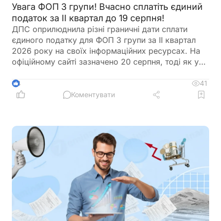
Увага ФОП 3 групи! Вчасно сплатіть єдиний
податок за ІІ квартал до 19 серпня!
ДПС оприлюднила різні граничні дати сплати
єдиного податку для ФОП 3 групи за ІІ квартал
2026 року на своїх інформаційних ресурсах. На
офіційному сайті зазначено 20 серпня, тоді як у
ЗІР – 19 серпня. Аналіз норм Податкового
кодексу свідчить, що правильною граничною
41
4
датою є саме 19 серпня 2026 року. Щоб уникнути
Коментувати
можливих штрафних санкцій рекомендуємо
сплатити до цієї дати не лише єдиний податок, а й
військовий збір