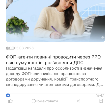
ФОП
05.08.2026
ФОП-агенти повинні проводити через РРО
всю суму коштів: роз'яснення ДПС
Податківці нагадали про особливості визначення
доходу ФОП-єдинників, які працюють за
договорами доручення, комісії, транспортного
експедирування чи агентськими договорами. Для
цілей оподаткування доходом таких підприємців
є лише сума отриманої винагороди. Водночас при
47
2
здійсненні розрахункових операцій через РРО
Коментувати
або ПРРО необхідно проводити всю суму коштів,