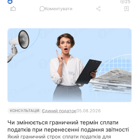
якщо право користування програмним
25
3
забезпеченням визнано нематеріальним активом
Коментувати
групи 5, його амортизують у податковому обліку
не менше двох років – навіть якщо строк ліцензії
або договору закінчився раніше
Єдиний податок
05.08.2026
КОНСУЛЬТАЦІЯ
Чи змінюється граничний термін сплати
податків при перенесенні подання звітності
Який граничний строк сплати податків для