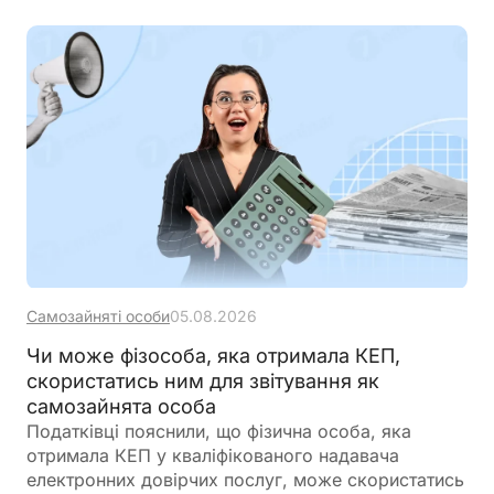
отриману від клієнта, а не лише агентську
винагороду. ДПС також наголосила, що
застосування РРО/ПРРО для таких ФОП є
обов'язковим незалежно від обсягу доходу,
якщо вони не використовують виключно
безготівкові розрахунки
Самозайняті особи
05.08.2026
Чи може фізособа, яка отримала КЕП,
скористатись ним для звітування як
самозайнята особа
Податківці пояснили, що фізична особа, яка
отримала КЕП у кваліфікованого надавача
електронних довірчих послуг, може скористатись