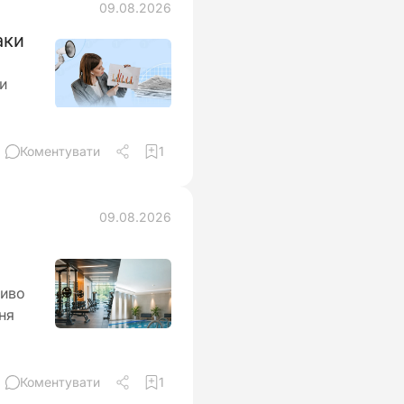
09.08.2026
аки
и
Коментувати
1
09.08.2026
ливо
ня
Коментувати
1