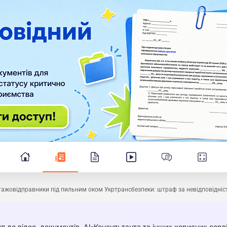
ажовідправники під пильним оком Укртрансбезпеки: штраф за невідповідніс
п до відео, документів, AI-Консультанта та інших корисних серві