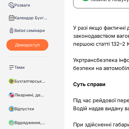
Розваги
Календар Бухгалтера
У разі якщо фактичні
Виїзні семінари
законодавством ваго
першою статті 132–2 
Укртрансбезпека інфо
Теми
безпеки на автомобіл
Бухгалтерський облік
Суть справи
Лікарняні, декретні
Під час рейдової пер
Водій надав видану ва
Відпустки
Відрядження, підзвітні кошти
При здійсненні габар