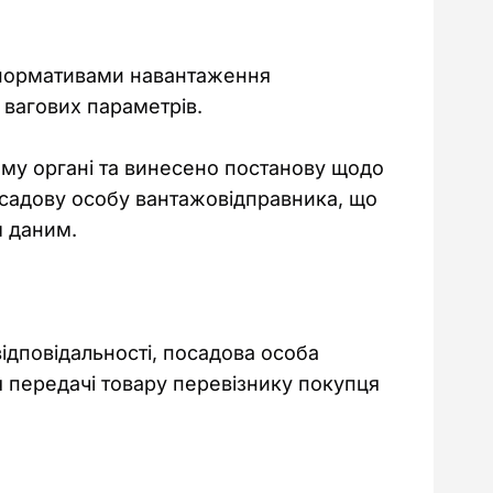
з нормативами навантаження 
 вагових параметрів.
ому органі та винесено постанову щодо 
посадову особу вантажовідправника, що 
м даним.
ідповідальності, посадова особа 
 передачі товару перевізнику покупця 