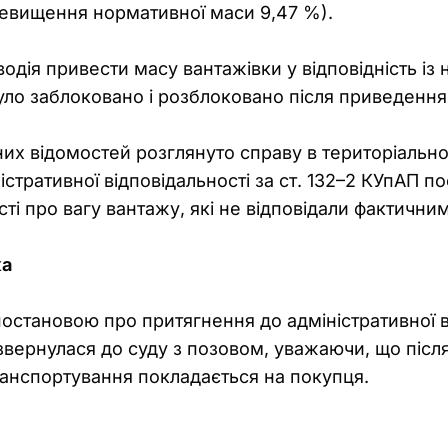
перевищення нормативної маси 9,47 %).
 водія привести масу вантажівки у відповідність і
уло заблоковано і розблоковано після приведення
аних відомостей розглянуто справу в територіальн
істративної відповідальності за ст. 132–2 КУпАП 
сті про вагу вантажу, які не відповідали фактични
ка
остановою про притягнення до адміністративної в
вернулася до суду з позовом, уважаючи, що після
транспортування покладається на покупця.