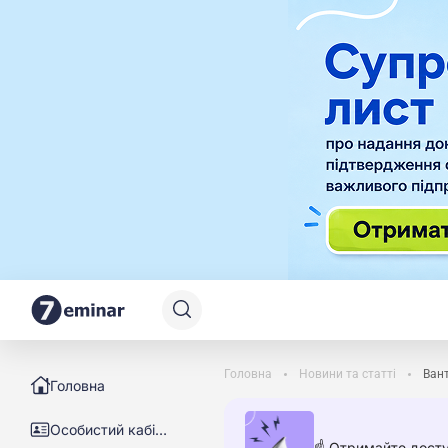
Головна
Новини та статті
Вант
Головна
Особистий кабінет
☝️ Отримайте досту