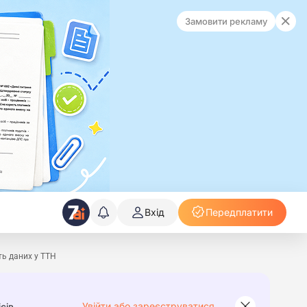
Замовити рекламу
Вхід
Передплатити
ть даних у ТТН
Увійти або зареєструватися
сів.