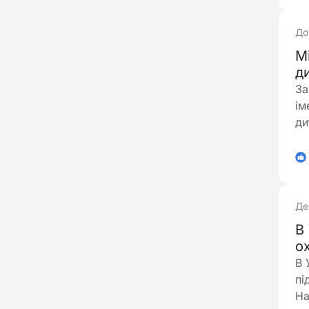
До
М
д
За
ім
ди
ви
1
Де
В
о
В 
пі
На