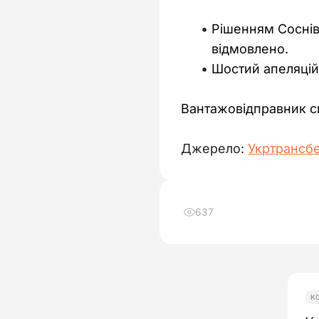
Рішенням Соснів
відмовлено.
Шостий апеляцій
Вантажовідправник сп
Джерело: 
Укртрансб
637
К