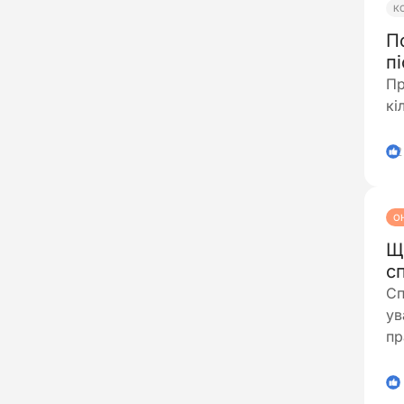
К
П
пі
Пр
кі
2
О
Щ
с
Сп
ув
пр
Д
1