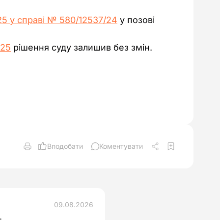
025 у справі № 580/12537/24
у позові
025
рішення суду залишив без змін.
Вподобати
Коментувати
09.08.2026