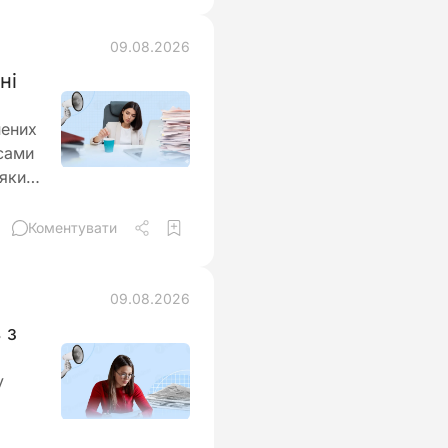
09.08.2026
ні
нених
сами
 яких
Коментувати
09.08.2026
 з
у