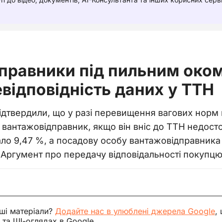
правники під пильним око
відповідність даних у ТТН
підтвердили, що у разі перевищення вагових норм
е вантажовідправник, якщо він вніс до ТТН недосто
о 9,47 %, а посадову особу вантажовідправника п
 Аргумент про передачу відповідальності покупцю
ші матеріали?
Додайте нас в улюблені джерела Google
,
 та ШІ-оглядах в Google.