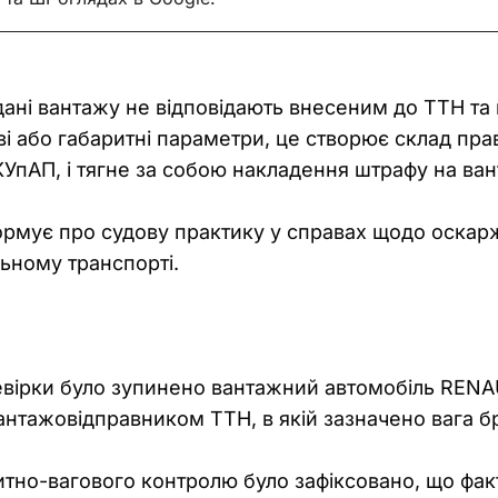
 дані вантажу не відповідають внесеним до ТТН т
ві або габаритні параметри, це створює склад п
КУпАП, і тягне за собою накладення штрафу на ва
рмує про судову практику у справах щодо оскарж
ьному транспорті.
евірки було зупинено вантажний автомобіль RENA
нтажовідправником ТТН, в якій зазначено вага брут
итно-вагового контролю було зафіксовано, що фак