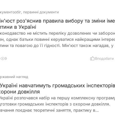
кументообіг, первинні документи
ін'юст роз'яснив правила вибору та зміни іме
итини в Україні
конодавство не містить переліку дозволених чи заборо
ен, однак батьки повинні керуватися найкращими інтере
тини та повагою до її гідності. Мін'юст також нагадав, у
падках і до якого віку можна змінити ім'я дитини
9
Вподобати
ржавний нагляд
 Україні навчатимуть громадських інспекторів
хорони довкілля
Україні розпочався набір на першу комплексну програм
дготовки громадських інспекторів з охорони довкілля.
вчання поєднає теоретичні заняття, практику в