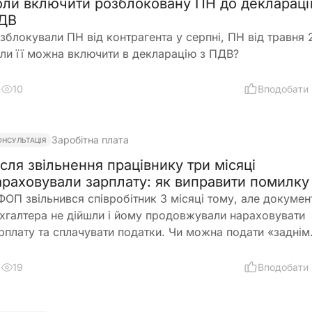
оли включити розблоковану ПН до декларації
ДВ
зблокували ПН від контрагента у серпні, ПН від травня 
ли її можна включити в декларацію з ПДВ?
10
Вподобати
Заробітна плата
ОНСУЛЬТАЦІЯ
ісля звільнення працівнику три місяці
араховували зарплату: як виправити помилку
ФОП звільнився співробітник 3 місяці тому, але докумен
хгалтера не дійшли і йому продовжували нараховувати
рплату та сплачувати податки. Чи можна подати «заднім
слом» повідомлення про звільнення в податкову та
дкоригувати зарплатну звітність? І чи повинен він поверн
19
Вподобати
плачену йому зарплату?