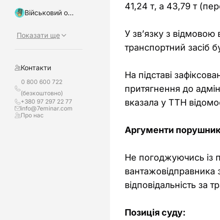
41,24 т, а 43,79 т (
Військовий облік, бронювання
У зв’язку з відмовою
Показати ще
транспортний засіб б
Контакти
На підставі зафіксов
0 800 600 722
притягнення до адмін
(безкоштовно)
вказала у ТТН відомо
+380 97 297 22 77
info@7eminar.com
Про нас
Аргументи порушни
Не погоджуючись із п
вантажовідправника з
відповідальність за 
Позиція суду: