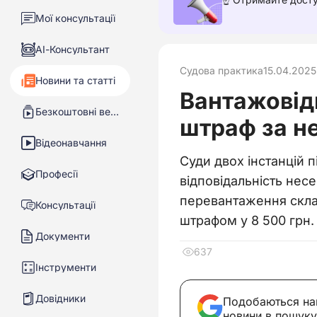
Мої консультації
АІ-Консультант
Судова практика
15.04.2025
Новини та статті
Вантажовід
Безкоштовні вебінари
штраф за не
Відеонавчання
Суди двох інстанцій 
Професії
відповідальність нес
перевантаження склал
Консультації
штрафом у 8 500 грн.
Документи
637
Інструменти
Довідники
Подобаються на
новини в пошуку