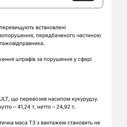
а перевищують встановлені 
равопорушення, передбаченого частиною 
нтажовідправника.
ення штрафів за порушення у сфері 
ULT, що перевозив насипом кукурудзу. 
то – 41,24 т, нетто – 24,92 т.
тична маса ТЗ з вантажем становить не 