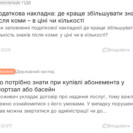
ПДВ
ОНСУЛЬТАЦІЯ
одаткова накладна: де краще збільшувати зн
сля коми – в ціні чи кількості
и заповненні податкової накладної де краще збільшуват
лькість знаків після коми: у ціні чи в кількості?
20
Вподобати
Державний нагляд
НОВЛЕНО
о потрібно знати при купівлі абонемента у
портзал або басейн
оживач укладає договір про надання послуг, тому важ
ажно ознайомитися з його умовами. У випадку порушен
ав можна звертатися до адміністрації чи до
ержпродспоживслужби
317
Вподобати