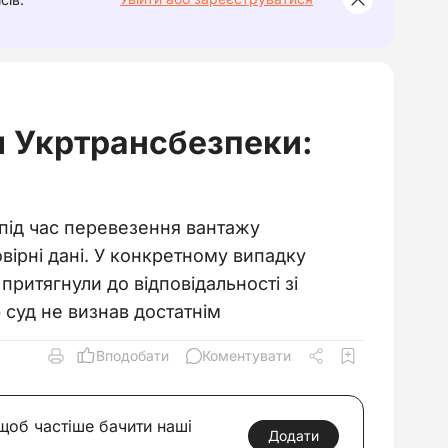
м Укртрансбезпеки:
 під час перевезення вантажу
вірні дані. У конкретному випадку
ритягнули до відповідальності зі
 суд не визнав достатнім
Вподобати
Коментувати
 щоб частіше бачити наші
Додати