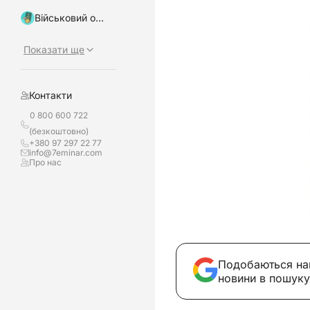
Військовий облік, бронювання
Показати ще
Контакти
0 800 600 722
(безкоштовно)
+380 97 297 22 77
info@7eminar.com
Про нас
Подобаються на
новини в пошуку