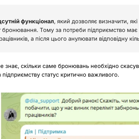
дсутній функціонал
, який дозволяє визначити, як
т бронювання. Тому за потреби підприємство має с
рацівників, а після цього анулювати відповідну кі
 знає, скільки саме бронювань необхідно скасув
в підприємству статус критично важливого.