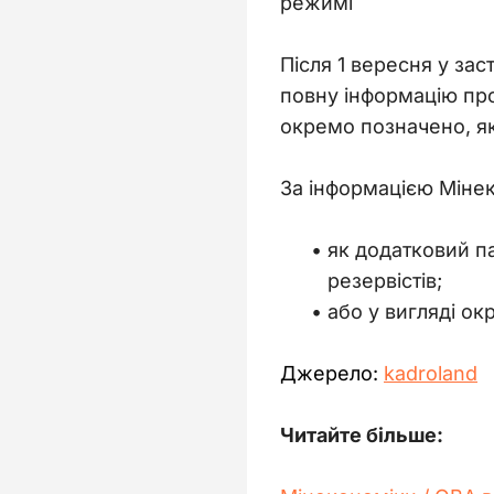
режимі
Після 1 вересня у за
повну інформацію про
окремо позначено, які
За інформацією Мінек
як додатковий п
резервістів;
або у вигляді ок
Джерело: 
kadroland
Читайте більше: