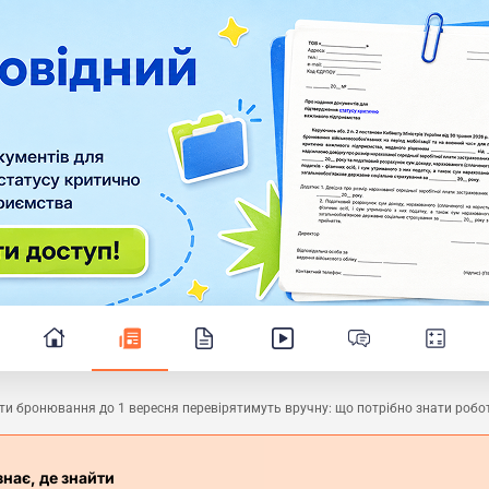
іти бронювання до 1 вересня перевірятимуть вручну: що потрібно знати роб
знає, де знайти