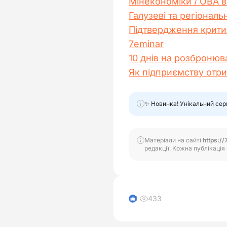
Мінекономіки / ОВА в
Галузеві та регіональ
Підтвердження критичн
7eminar
10 днів на розбронюва
Як підприємству отри
✨ Новинка! Унікальний сер
Матеріали на сайті
https://
редакції. Кожна публікація 
433
4