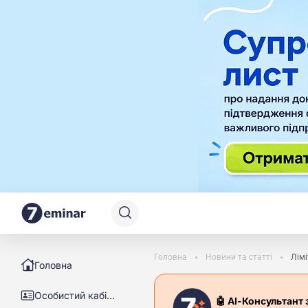
Головна
Новини та статті
Лім
Головна
Особистий кабінет
🤖 АІ-Консультант 