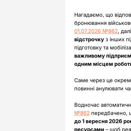
Нагадаємо, що відпов
бронювання військово
01.07.2026 №862
, дал
відстрочку
 з інших п
підготовку та мобіліз
важливому підприємст
одним місцем роботи
Саме через це окремі
повинні анулювати ч
Водночас автоматичне
№862
 передбачено, 
до 1 вересня 2026 р
ресурсами
 – щоб реа