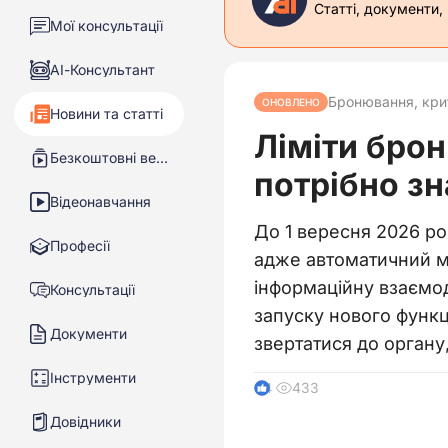
Статті, документи,
Мої консультації
АІ-Консультант
Бронювання, кри
ОНОВЛЕНО
Новини та статті
Ліміти брон
Безкоштовні вебінари
потрібно з
Відеонавчання
До 1 вересня 2026 р
Професії
адже автоматичний ме
інформаційну взаємод
Консультації
запуску нового функц
Документи
звертатися до органу
Інструменти
433
4
Довідники