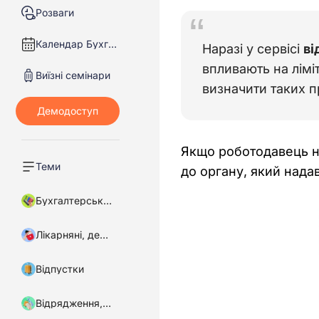
Розваги
Календар Бухгалтера
Наразі у сервісі 
ві
впливають на лімі
Виїзні семінари
визначити таких п
Якщо роботодавець не
Теми
до органу, який нада
Бухгалтерський облік
Лікарняні, декретні
Відпустки
Відрядження, підзвітні кошти