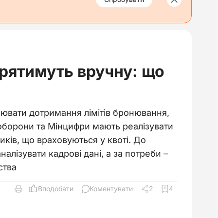
ірятимуть вручну: що
ювати дотримання лімітів бронювання,
оборони та Мінцифри мають реалізувати
ків, що враховуються у квоті. До
лізувати кадрові дані, а за потреби –
ства
Вподобати
Коментувати
2
4