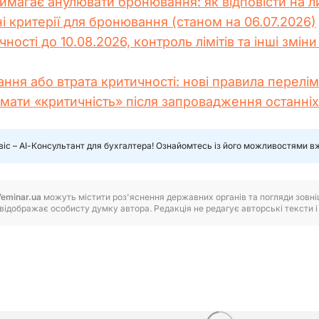
имагає анулювати бронювання: як відповісти на лис
ні критерії для бронювання (станом на 06.07.2026)
ості до 10.08.2026, контроль лімітів та інші зміни
ння або втрата критичності: нові правила перелім
мати «критичність» після запровадження останні
віс – АІ-Консультант для бухгалтера! Ознайомтесь із його можливостями в
7eminar.ua
можуть містити роз'яснення державних органів та погляди зовнішн
відображає особисту думку автора. Редакція не редагує авторські тексти і н