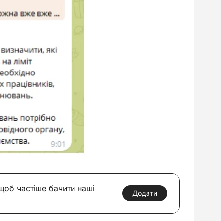
 щоб частіше бачити наші
Додати