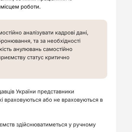
 місцем роботи.
стійно аналізувати кадрові дані,
 бронювання, та за необхідності
кість анулювань самостійно
дприємству статус критично
одавців України представники 
кі враховуються або не враховуються в 
иємств здійснюватиметься у ручному 