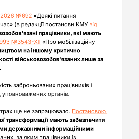
5.2026 №692
 «Деякі питання 
час» (в редакції постанови КМУ 
від 
озобов'язані працівники, які мають 
0.1993 №3543-XII
 «Про мобілізаційну 
ництвом на іншому критично 
кості військовозобов'язаних лише за 
.
сть заброньованих працівників і 
д уповноважених органів.
трах ще не запрацювало. 
Постановою 
ої трансформації мають забезпечити 
оїми державними інформаційними 
аних, за яким працівники із 