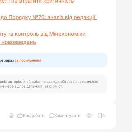
т і не втратити критичність
 до Порядку №76: аналіз від редакції 
іту та контроль від Мінекономіки
х нововведень
же зараз
за посиланням
іх авторів. Їхній зміст не завжди збігається з позицією
е несе відповідальності за їх зміст.
Вподобати
Коментувати
2
4