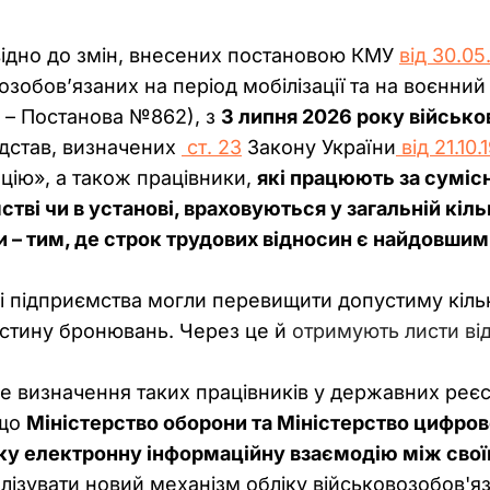
ідно до змін, внесених постановою КМУ 
від 30.0
зобов’язаних на період мобілізації та на воєнний 
і – Постанова №862), з 
3 липня 2026 року військов
ідстав, визначених 
 ст. 23
 Закону України
 від 21.1
ацію», а також працівники, 
які працюють за суміс
ві чи в установі, враховуються у загальній кіль
 – тим, де строк трудових відносин є найдовшим
 підприємства могли перевищити допустиму кількі
астину бронювань. Через це й
 отримують листи ві
 визначення таких працівників у державних реєс
що 
Міністерство оборони та Міністерство цифров
оку електронну інформаційну взаємодію між св
лізувати новий механізм обліку військовозобов'яз