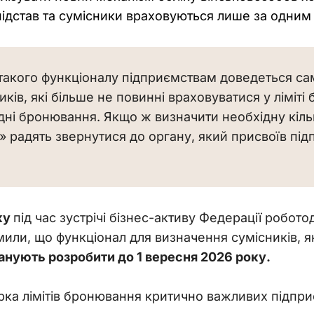
підстав та сумісники враховуються лише за одним
такого функціоналу підприємствам доведеться само
ків, які більше не повинні враховуватися у ліміті
дні бронювання. Якщо ж визначити необхідну кіль
» радять звернутися до органу, який присвоїв пі
ку 
під час зустрічі бізнес-активу Федерації робот
или, що функціонал для визначення сумісників, я
анують розробити до 1 вересня 2026 року.
рка лімітів бронювання критично важливих підпр