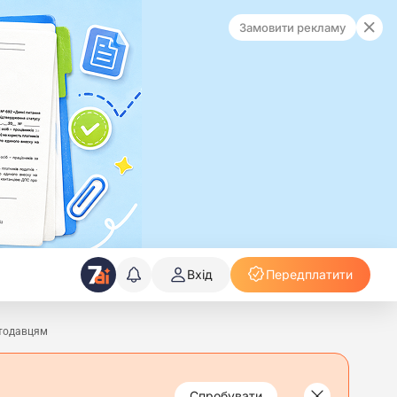
Замовити рекламу
Вхід
Передплатити
отодавцям
Спробувати