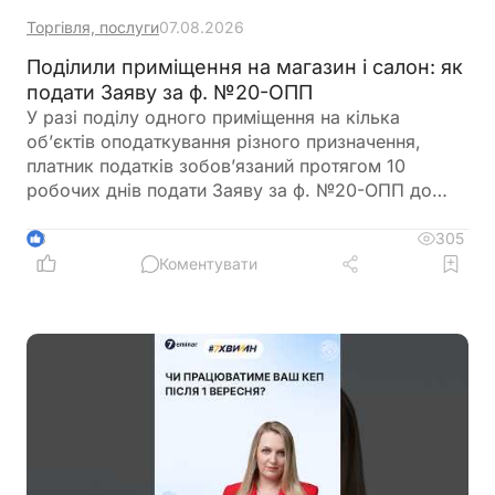
Торгівля, послуги
07.08.2026
Поділили приміщення на магазин і салон: як
подати Заяву за ф. №20-ОПП
У разі поділу одного приміщення на кілька
об’єктів оподаткування різного призначення,
платник податків зобов’язаний протягом 10
робочих днів подати Заяву за ф. №20-ОПП до
податкового органу. У Заяві необхідно вказати
інформацію про закриття попереднього об’єкта і
305
3
створення нових у різних рядках, кожному з яких
Коментувати
буде присвоєно окремий ідентифікатор