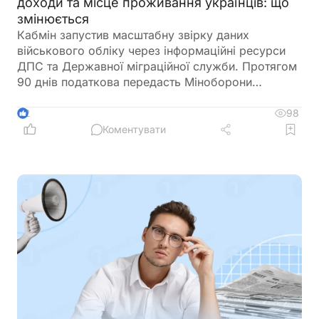
доходи та місце проживання українців: що
змінюється
Кабмін запустив масштабну звірку даних
військового обліку через інформаційні ресурси
ДПС та Державної міграційної служби. Протягом
90 днів податкова передасть Міноборони
інформацію про чоловіків віком від 18 до 60
років, включаючи відомості про місце роботи,
98
2
доходи та персональні дані. Паралельно ДМС
Коментувати
синхронізує з Реєстром призовників паспортні
дані, місце проживання, громадянство та навіть
відцифрований образ обличчя. Якщо людини ще
немає у військовому реєстрі, система
автоматично сформує для неї цифровий профіль
на підставі отриманої інформації