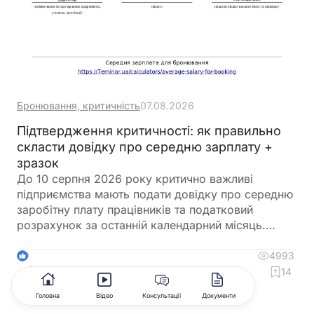
Бронювання, критичність
07.08.2026
Підтвердження критичності: як правильно
скласти довідку про середню зарплату +
зразок
До 10 серпня 2026 року критично важливі
підприємства мають подати довідку про середню
заробітну плату працівників та податковий
розрахунок за останній календарний місяць.
Саме довідка підтверджує виконання одного з
ключових критеріїв для збереження статусу
4993
9
критично важливого підприємства. Її можна
2
4
14
оформити у довільній формі, але важливо
Головна
Відео
Консультації
Документи
правильно розрахувати середню зарплату