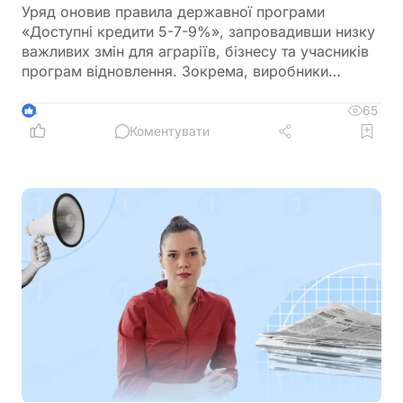
Уряд оновив правила державної програми
«Доступні кредити 5-7-9%», запровадивши низку
важливих змін для аграріїв, бізнесу та учасників
програм відновлення. Зокрема, виробники
сільськогосподарської продукції отримають
більше можливостей для фінансування
65
4
оборотного капіталу за нижчою ставкою, а з 1
Коментувати
вересня запрацюють нові вимоги для учасників
програми