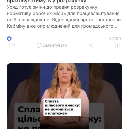
враховуватимуть у розрахунку
Уряд готує зміни до правил розрахунку
нормативу робочих місць для працевлаштування
осіб з інвалідністю. Відповідний проєкт постанови
Кабміну вже оприлюднений для громадського
обговорення. Документ пропонує не враховувати
окремі штатні одиниці під час визначення
100
2
середньооблікової чисельності працівників.
Коментувати
Йдеться про посади, виконання обов'язків за
якими здійснюється безпосередньо на територіях
активних бойових дій