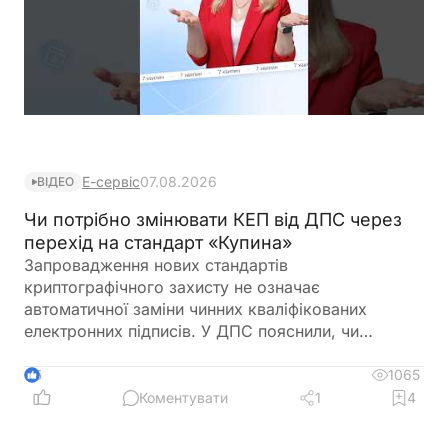
Е-сервіс
07.08.2026
ВІДЕО
Чи потрібно змінювати КЕП від ДПС через
перехід на стандарт «Купина»
Запровадження нових стандартів
криптографічного захисту не означає
автоматичної заміни чинних кваліфікованих
електронних підписів. У ДПС пояснили, чи
залишатимуться дійсними КЕП, видані КНЕДП
ДПС, після переходу на новий стандарт «Купина»
1065
5
та чи потрібно користувачам отримувати нові
Коментувати
1
4
сертифікати