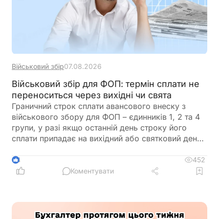
Військовий збір
07.08.2026
Військовий збір для ФОП: термін сплати не
переноситься через вихідні чи свята
Граничний строк сплати авансового внеску з
військового збору для ФОП – єдинників 1, 2 та 4
групи, у разі якщо останній день строку його
сплати припадає на вихідний або святковий день,
не переноситься на операційний день, що настає
за вихідним або святковим днем
452
4
Коментувати