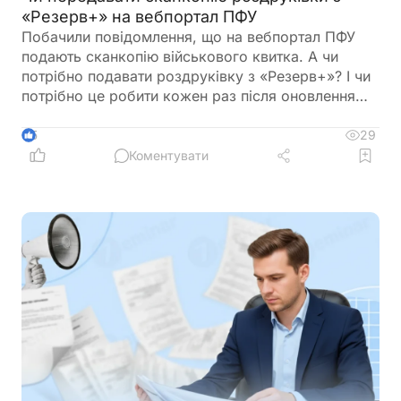
«Резерв+» на вебпортал ПФУ
Побачили повідомлення, що на вебпортал ПФУ
подають сканкопію військового квитка. А чи
потрібно подавати роздруківку з «Резерв+»? І чи
потрібно це робити кожен раз після оновлення
роздурківки?
29
5
Коментувати