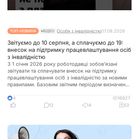
Особи з інвалідністю
07.08.2026
ТОП-НОВИНА
ВІДЕО
Звітуємо до 10 серпня, а сплачуємо до 19:
внесок на підтримку працевлаштування осіб
з інвалідністю
З 1 січня 2026 року роботодавці зобов’язані
звітувати та сплачувати внесок на підтримку
працевлаштування осіб з інвалідністю за новими
правилами. Базовим звітним періодом визначено
календарний квартал. Звіт подається до
податкового органу протягом 40 календарних
16927
14
днів після закінчення кварталу, а сплата внеску
12
14
53
здійснюється протягом 10 календарних днів після
граничного строку подання звіту