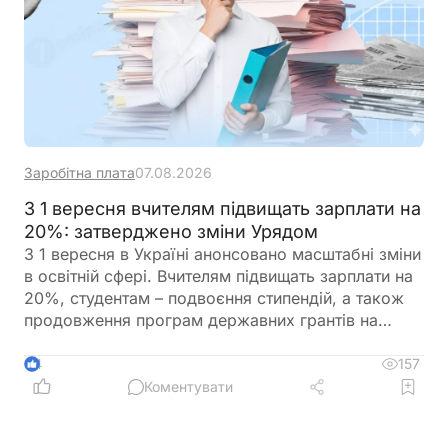
Заробітна плата
07.08.2026
З 1 вересня вчителям підвищать зарплати на
20%: затверджено зміни Урядом
З 1 вересня в Україні анонсовано масштабні зміни
в освітній сфері. Вчителям підвищать зарплати на
20%, студентам – подвоєння стипендій, а також
продовження програм державних грантів на
навчання. Крім того, уряд готує реформу оплати
праці педагогів, яка передбачає нові посадові
157
4
оклади та поступовий перехід від Єдиної тарифної
Коментувати
сітки