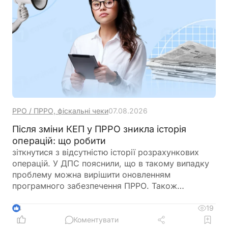
РРО / ПРРО, фіскальні чеки
07.08.2026
Після зміни КЕП у ПРРО зникла історія
операцій: що робити
зіткнутися з відсутністю історії розрахункових
операцій. У ДПС пояснили, що в такому випадку
проблему можна вирішити оновленням
програмного забезпечення ПРРО. Також
податківці нагадали про обов’язок подати
повідомлення за формою J/F1391802 із даними
19
4
нового сертифіката відкритого ключа
Коментувати