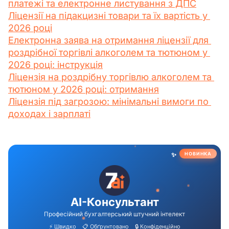
платежі та електронне листування з ДПС
Ліцензії на підакцизні товари та їх вартість у 
2026 році
Електронна заява на отримання ліцензії для 
роздрібної торгівлі алкоголем та тютюном у 
2026 році: інструкція
Ліцензія на роздрібну торгівлю алкоголем та 
тютюном у 2026 році: отримання
Ліцензія під загрозою: мінімальні вимоги по 
доходах і зарплаті