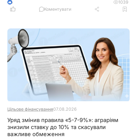
час планування роботи із сервісами
1039
6
Коментувати
Цільове фінансування
07.08.2026
Уряд змінив правила «5-7-9%»: аграріям
знизили ставку до 10% та скасували
важливе обмеження