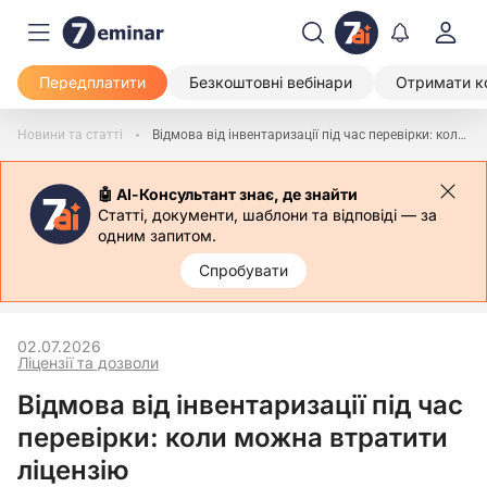
Передплатити
Безкоштовні вебінари
Отримати к
Новини та статті
Відмова від інвентаризації під час перевірки: коли можна втратити ліцензію
🤖 АІ-Консультант знає, де знайти
Статті, документи, шаблони та відповіді — за
одним запитом.
Спробувати
02.07.2026
Ліцензії та дозволи
Відмова від інвентаризації під час
перевірки: коли можна втратити
ліцензію