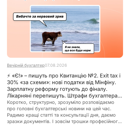
Вечірній бухгалтер
07.08.2026
⚡ «Є!» – пишуть про Квитанцію №2. Exit tax і
30% «за схеми»: нові податки від Мінфіну.
Зарплатну реформу готують до фіналу.
Лікарняні перепишуть. Штрафи бухгалтерам
– теж. 🙋‍♀️ Вечірній бухгалтер від 07.08.2026
Коротко, структурно, зрозуміло розповідаємо
про головні бухгалтерські новини на цей час.
Радимо кращі статті та консультації дня, даємо
зразки документів. І зовсім трошки професійного
гумору 😉