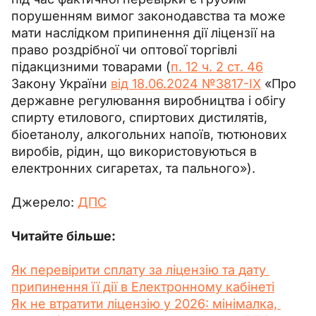
порушенням вимог законодавства та може 
мати наслідком припинення дії ліцензії на 
право роздрібної чи оптової торгівлі 
підакцизними товарами (
п. 12 ч. 2 ст. 46
Закону України 
від 18.06.2024 №3817-IX
 «Про 
державне регулювання виробництва і обігу 
спирту етилового, спиртових дистилятів, 
біоетанолу, алкогольних напоїв, тютюнових 
виробів, рідин, що використовуються в 
електронних сигаретах, та пального»).
Джерело: 
ДПС
Читайте більше:
Як перевірити сплату за ліцензію та дату 
припинення її дії в Електронному кабінеті
Як не втратити ліцензію у 2026: мінімалка, 