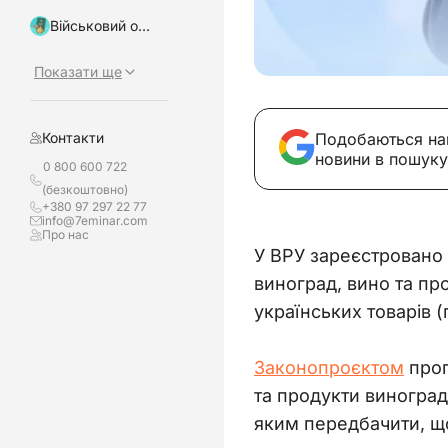
Військовий облік, бронювання
Показати ще
Подобаються на
Контакти
новини в пошуку
0 800 600 722
(безкоштовно)
+380 97 297 22 77
info@7eminar.com
Про нас
У ВРУ зареєстровано
виноград, вино та пр
українських товарів (
Законопроєктом
 про
та продукти виногра
яким передбачити, що