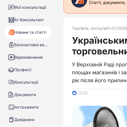
Статті, документи,
Мої консультації
АІ-Консультант
Торгівля, послуги
01.07.2026
Новини та статті
Українськи
Безкоштовні вебінари
торговельн
Відеонавчання
У Верховній Раді про
Професії
площах магазинів і з
рік після його припи
Консультації
25
4
Документи
Інструменти
Довідники