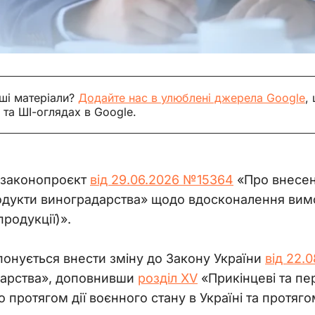
ші матеріали?
Додайте нас в улюблені джерела Google
,
 та ШІ-оглядах в Google.
 законопроєкт 
від 29.06.2026 №15364
 «Про внесен
одукти виноградарства» щодо вдосконалення вимог
продукції)».
понується внести зміну до Закону України 
від 
22.0
дарства», доповнивши 
розділ XV
 «Прикінцеві та пе
 протягом дії воєнного стану в Україні та протяг