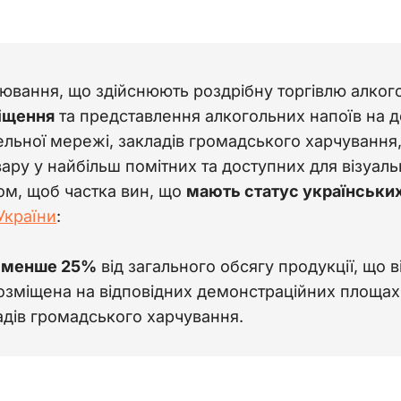
рювання, що здійснюють роздрібну торгівлю алко
іщення
 та представлення алкогольних напоїв на 
ельної мережі, закладів громадського харчування
ару у найбільш помітних та доступних для візуал
ом, щоб частка вин, що 
мають статус українських
України
:
 менше 25%
від загального обсягу продукції, що в
озміщена на відповідних демонстраційних площах о
адів громадського харчування.