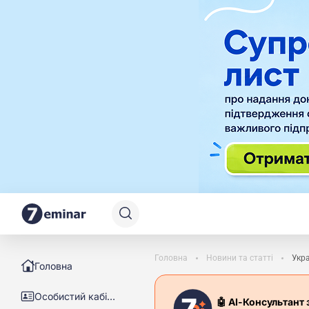
Головна
Новини та статті
Укр
Головна
Особистий кабінет
🤖 АІ-Консультант 