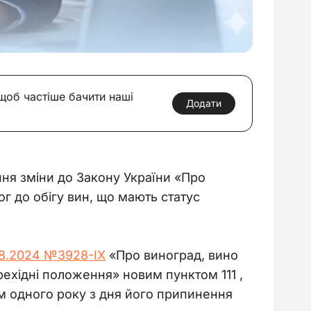
 щоб частіше бачити наші
Додати
ня зміни до Закону України «Про 
 до обігу вин, що мають статус 
8.2024 №3928-IX
 «Про виноград, вино 
рехідні положення» новим пунктом 111 , 
ом одного року з дня його припинення 