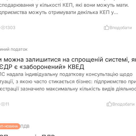
сподарювання у кількості КЕП, які вони можуть мати.
дприємства можуть отримувати декілька КЕП у
аліфікованого надавача електронних довірчих послуг 
раїни
1303
Вподобати
иний податок
и можна залишитися на спрощеній системі, 
 ЄДР є «заборонений» КВЕД
С надала індивідуальну податкову консультацію щодо
туації, з якою часто стикається бізнес: підприємство пр
єстрації зазначило максимальну кількість видів діяльнос
ЕД, частина з яких виявилася забороненою для платник
иного податку 3-ї групи і вже отримало лист від ДПС. П
11
Вподобати
ому в заяві на спрощену систему та у фінансово-
сподарській діяльності використовувалися лише дозвол
ди
ПДВ
ОП-НОВИНА