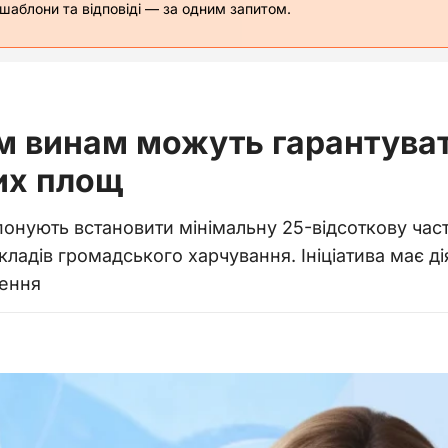
 шаблони та відповіді — за одним запитом.
м винам можуть гарантува
их площ
понують встановити мінімальну 25-відсоткову час
акладів громадського харчування. Ініціатива має д
нення