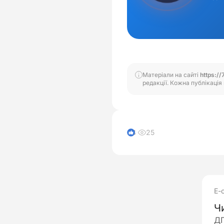
Матеріали на сайті
https://
редакції. Кожна публікація 
25
4
Е-
Ч
ДП