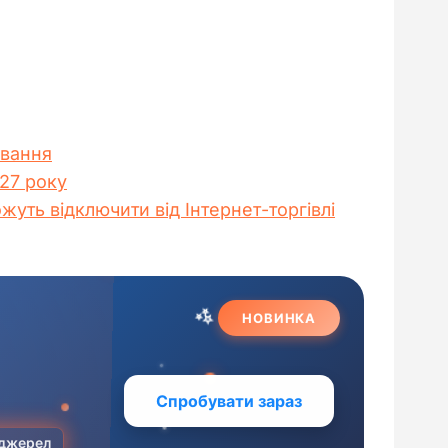
ування
027 року
жуть відключити від Інтернет-торгівлі