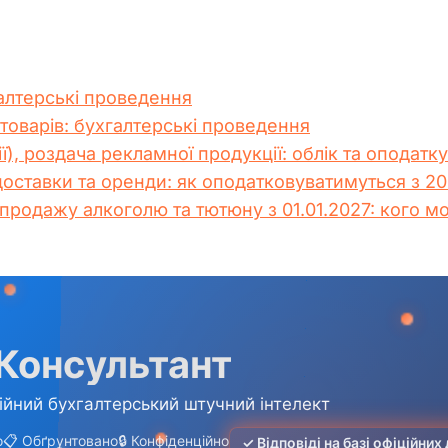
алтерські проведення
товарів: бухгалтерські проведення
ї), роздача рекламної продукції: облік та оподатк
 доставки та оренди: як оподатковуватимуться з 2
продажу алкоголю та тютюну з 01.01.2027: кого мо