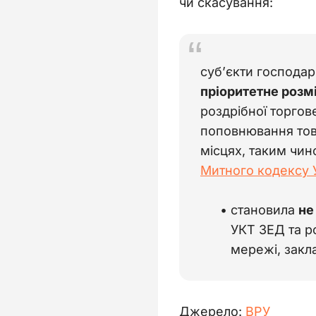
чи скасування:
суб’єкти господа
пріоритетне розм
роздрібної торгов
поповнювання тов
місцях, таким чин
Митного кодексу 
становила
не
УКТ ЗЕД та р
мережі, закл
Джерело: 
ВРУ