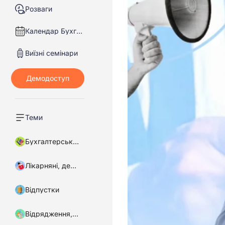
Розваги
Календар Бухгалтера
Виїзні семінари
Теми
Бухгалтерський облік
Лікарняні, декретні
Відпустки
Відрядження, підзвітні кошти