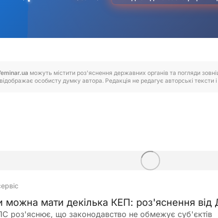
7eminar.ua
можуть містити роз'яснення державних органів та погляди зовнішн
відображає особисту думку автора. Редакція не редагує авторські тексти і н
сервіс
и можна мати декілька КЕП: роз'яснення від
С роз'яснює, що законодавство не обмежує суб'єктів