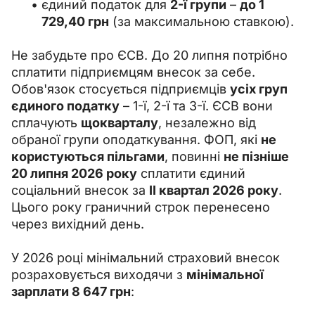
єдиний податок для
2-ї групи
–
до 1
729,40 грн
(за максимальною ставкою).
Не забудьте про ЄСВ. До 20 липня потрібно 
сплатити підприємцям внесок за себе. 
Обов'язок стосується підприємців 
усіх груп 
єдиного податку
 – 1-ї, 2-ї та 3-ї. ЄСВ вони 
сплачують 
щокварталу
, незалежно від 
обраної групи оподаткування. ФОП, які 
не 
користуються пільгами
, повинні 
не пізніше 
20 липня 2026 року
 сплатити єдиний 
соціальний внесок за 
ІІ квартал 2026 року
. 
Цього року граничний строк перенесено 
через вихідний день.
У 2026 році мінімальний страховий внесок 
розраховується виходячи з 
мінімальної 
зарплати 8 647 грн
: