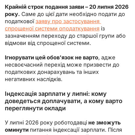
Крайній строк подання заяви – 20 липня 2026 
року.
 Саме до цієї дати необхідно подати до 
податкової 
заяву про застосування 
спрощеної системи оподаткування
 із 
зазначенням переходу до старшої групи або 
відмови від спрощеної системи.
Ігнорувати цей обов'язок не варто
, адже 
несвоєчасний перехід може призвести до 
податкових донарахувань та інших 
негативних наслідків.
Індексація зарплати у липні: кому
доведеться доплачувати, а кому варто
переглянути оклади
У липні 2026 року роботодавці
 не зможуть 
оминути 
питання індексації зарплати. Після 