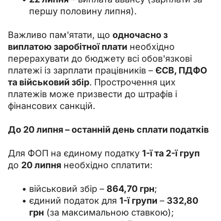
першу половину липня).
Важливо пам'ятати, що 
одночасно з 
виплатою заробітної плати
 необхідно 
перерахувати до бюджету всі обов'язкові 
платежі із зарплати працівників – 
ЄСВ, ПДФО 
та військовий збір
. Прострочення цих 
платежів може призвести до штрафів і 
фінансових санкцій.
До 20 липня – останній день сплати податків
Для ФОП на єдиному податку 
1-ї та 2-ї груп
до 
20 липня
 необхідно сплатити:
військовий збір –
864,70 грн
;
єдиний податок для
1-ї групи
–
332,80
грн
(за максимальною ставкою);