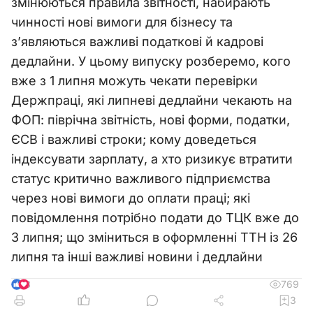
змінюються правила звітності, набирають
чинності нові вимоги для бізнесу та
з’являються важливі податкові й кадрові
дедлайни. У цьому випуску розберемо, кого
вже з 1 липня можуть чекати перевірки
Держпраці, які липневі дедлайни чекають на
ФОП: піврічна звітність, нові форми, податки,
ЄСВ і важливі строки; кому доведеться
індексувати зарплату, а хто ризикує втратити
статус критично важливого підприємства
через нові вимоги до оплати праці; які
повідомлення потрібно подати до ТЦК вже до
3 липня; що зміниться в оформленні ТТН із 26
липня та інші важливі новини і дедлайни
769
8
3