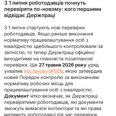
З 1 липня роботодавців почнуть
перевіряти по-новому: кого першими
відвідає Держпраці
З 1 липня стартують нові перевірки 
роботодавців. Якщо раніше виконання 
нормативу працевлаштування осіб з 
інвалідністю здебільшого контролювали за 
звітністю, то тепер Держпраці офіційно 
виходитиме на планові та позапланові 
перевірки. Ще 
27 травня 2026 року
 уряд 
ухвалив 
постанову №659
, якою затвердив
новий Порядок контролю за виконанням 
нормативу робочих місць для 
працевлаштування осіб з інвалідністю.
Документ 
чітко визначає,
як Держпраці 
перевірятиме роботодавців, які документи 
зможуть вимагати інспектори та які права 
матимуть роботодавці під час перевірок.