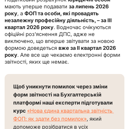
мають уперше подавати 
за липень 2026 
року
, а 
ФОП та особи, які провадять 
незалежну професійну діяльність, – за ІІІ 
квартал 2026 року
. Водночас очікуються 
офіційні роз'яснення ДПС, адже не 
виключено, що вперше звітувати за новою 
формою доведеться 
вже за ІІ квартал 2026 
року
. Але все ще чекаємо електронні форми 
звітності, яких ще немає.
Щоб уникнути помилок через зміни 
форм звітності на Бухгалтерській 
платформі наші експерти підготували 
курс 
«Нова єдина квартальна звітність 
ФОП: як здати без помилок»
, який 
допоможе розібратися в усіх 