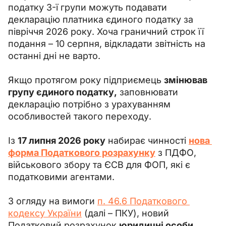
податку 3-ї групи можуть подавати 
декларацію платника єдиного податку за 
півріччя 2026 року. Хоча граничний строк її 
подання – 10 серпня, відкладати звітність на 
останні дні не варто.
Якщо протягом року підприємець 
змінював 
групу єдиного податку,
 заповнювати 
декларацію потрібно з урахуванням 
особливостей такого переходу.
Із 
17 липня 2026 року
 набирає чинності 
нова 
форма Податкового розрахунку
 з ПДФО, 
військового збору та ЄСВ для ФОП, які є 
податковими агентами.
З огляду на вимоги 
п. 46.6 Податкового 
кодексу України
 (далі – ПКУ), новий 
Податковий розрахунок 
юридичні особи