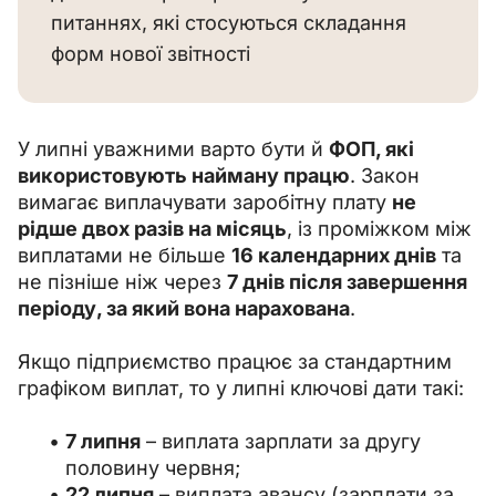
питаннях, які стосуються складання 
форм нової звітності
У липні уважними варто бути й 
ФОП, які 
використовують найману працю
. Закон 
вимагає виплачувати заробітну плату 
не 
рідше двох разів на місяць
, із проміжком між 
виплатами не більше 
16 календарних днів
 та 
не пізніше ніж через 
7 днів після завершення 
періоду, за який вона нарахована
.
Якщо підприємство працює за стандартним 
графіком виплат, то у липні ключові дати такі:
7 липня
– виплата зарплати за другу
половину червня;
22 липня
– виплата авансу (зарплати за