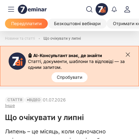
Передплатити
Безкоштовні вебінари
Отримати к
Новини та статті
Що очікувати у липні
🤖 АІ-Консультант знає, де знайти
Статті, документи, шаблони та відповіді — за
одним запитом.
Спробувати
01.07.2026
СТАТТЯ
ВІДЕО
Інше
Що очікувати у липні
Липень – це місяць, коли одночасно