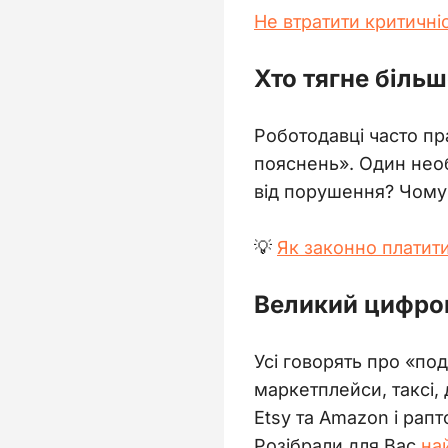
Не втратити критичніс
Хто тягне більш
Роботодавці часто пр
пояснень». Один необе
від порушення? Чому
💡 
Як законно платити
Великий цифро
Усі говорять про «по
маркетплейси, таксі, 
Etsy та Amazon і рап
Розібрали для Вас
 на