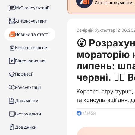
Статті, документи,
Мої консультації
АІ-Консультант
Вечірній бухгалтер
12.06.20
Новини та статті
😮 Розрахун
Безкоштовні вебінари
мораторію н
Відеонавчання
липень: шпа
Професії
червні. 🙋‍♀
Консультації
Коротко, структурно,
та консультації дня, 
Документи
458
3
Інструменти
Довідники