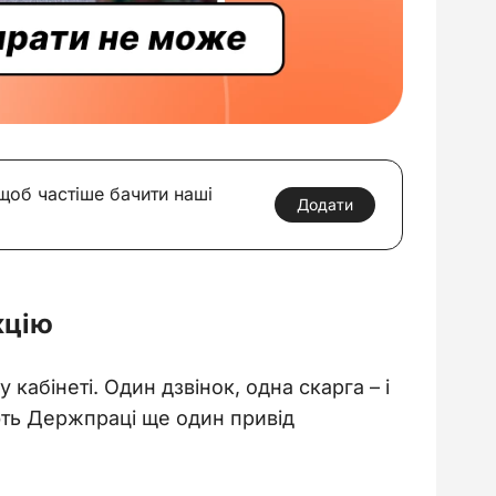
 щоб частіше бачити наші
Додати
кцію
абінеті. Один дзвінок, одна скарга – і 
ють Держпраці ще один привід 