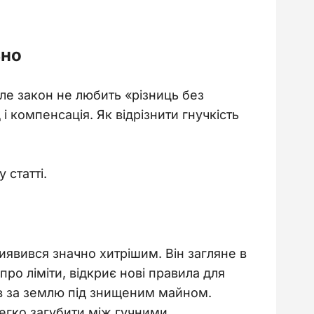
ьно
ле закон не любить «різниць без 
 компенсація. Як відрізнити гнучкість 
 у статті. 
иявився значно хитрішим. Він загляне в 
ро ліміти, відкриє нові правила для 
ив за землю під знищеним майном. 
 легко загубити між гучними 