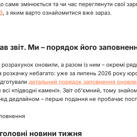
о саме змінюється та чи час переглянути свої зарп
3
, з яким варто ознайомитися вже зараз.
ав звіт. Ми – порядок його заповнен
розрахунок оновили, а разом із ним – окремі ряд
на розкачку небагато: уже за липень 2026 року юр
дготували 
детальний порядок заповнення оновлен
 всі «підводні камені». Звіт об’ємний, тому знайо
ред дедлайном – перше подання не пробачає посп
аповнення
 головні новини тижня