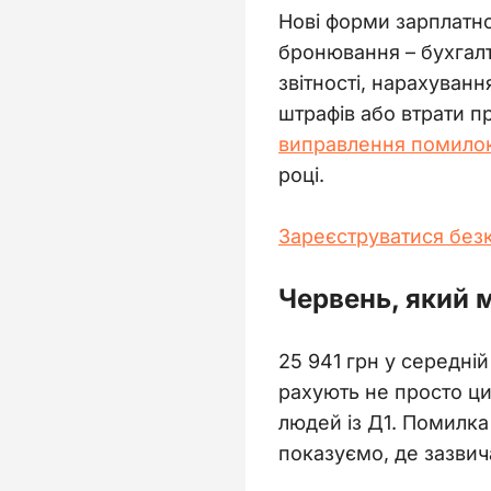
Нові форми зарплатної
бронювання – бухгалт
звітності, нарахуванн
штрафів або втрати 
виправлення помилок
році.  
Зареєструватися без
Червень, який 
25 941 грн у середній
рахують не просто ци
людей із Д1. Помилка
показуємо, де зазвич