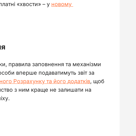
латні «хвости» – у 
новому 
ня
ки, правила заповнення та механізми 
особи вперше подаватимуть звіт за 
ого Розрахунку та його додатків
, щоб 
мство з ним краще не залишати на 
іху.