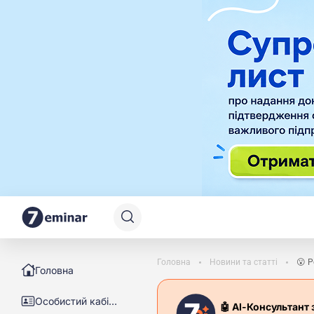
Головна
Новини та статті
Головна
Особистий кабінет
🤖 АІ-Консультант 