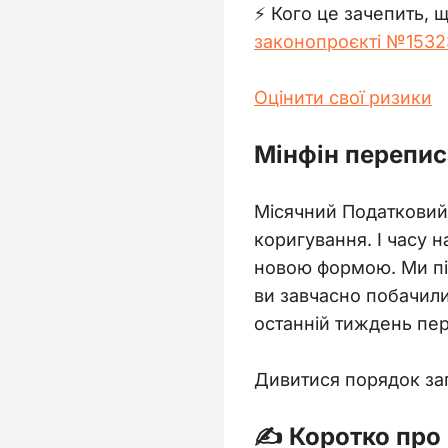
⚡ Кого це зачепить, щ
законопроєкті №1532
Оцінити свої ризики
Мінфін перепис
Місячний Податковий 
коригування. І часу 
новою формою. Ми пі
ви завчасно побачили
останній тиждень пе
Дивитися порядок з
✍️ Коротко про