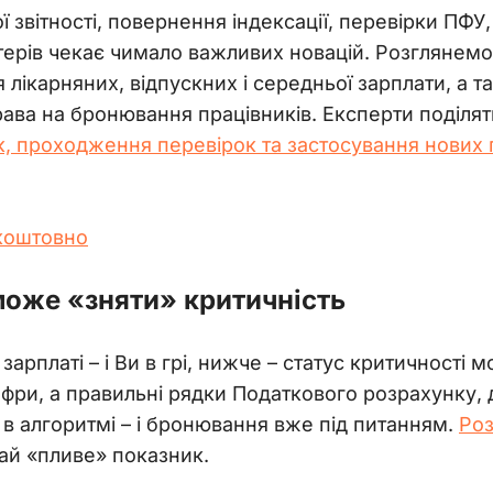
 звітності, повернення індексації, перевірки ПФУ
ерів чекає чимало важливих новацій. Розглянемо 
я лікарняних, відпускних і середньої зарплати, а 
права на бронювання працівників. Експерти поділ
, проходження перевірок та застосування нових 
коштовно
може «зняти» критичність
 зарплаті – і Ви в грі, нижче – статус критичності
фри, а правильні рядки Податкового розрахунку, де
 в алгоритмі – і бронювання вже під питанням. 
Роз
ай «пливе» показник. 