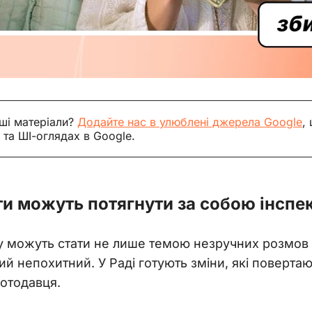
ші матеріали?
Додайте нас в улюблені джерела Google
,
 та ШІ-оглядах в Google.
ти можуть потягнути за собою інспе
у можуть стати не лише темою незручних розмов у к
ий непохитний. У Раді готують зміни, які поверта
ботодавця.