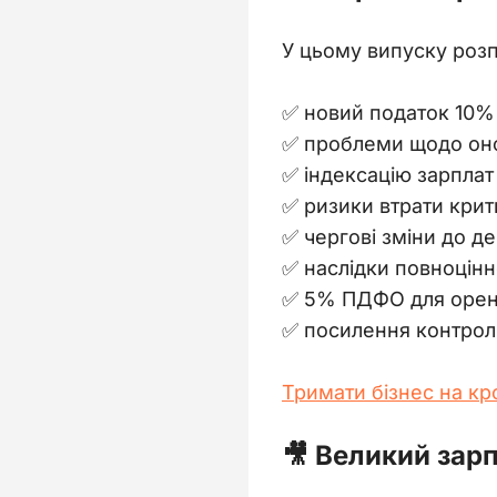
У цьому випуску розп
✅ новий податок 10% 
✅ проблеми щодо онов
✅ індексацію зарплат 
✅ ризики втрати крит
✅ чергові зміни до де
✅ наслідки повноцінн
✅ 5% ПДФО для оренди
✅ посилення контрол
Тримати бізнес на к
🎥 Великий зар