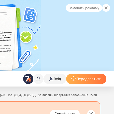
Замовити рекламу
Вхід
Передплатити
😮 Розрахунок лікарняних знову змінюють. Кінець мораторію на зарплатні перевірки. Нові Д1, 4ДФ, Д5 і Д6 за липень: шпаргалка заповнення. Ризики для критичності у червні. 🙋‍♀️ Вечірній бухгалтер від 12.06.2026
Спробувати