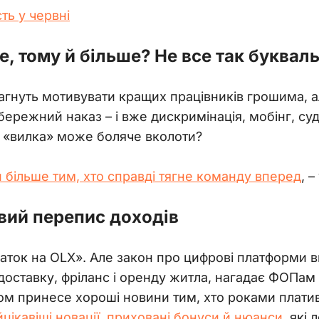
ть у червні
е, тому й більше? Не все так буквал
агнуть мотивувати кращих працівників грошима, а
режний наказ – і вже дискримінація, мобінг, суд і
 «вилка» може боляче вколоти?  
 більше тим, хто справді тягне команду вперед
, –
вий перепис доходів
даток на OLX». Але закон про цифрові платформи в
доставку, фріланс і оренду житла, нагадає ФОПам п
том принесе хороші новини тим, хто роками плат
йцікавіші новації, приховані бонуси й нюанси
, які