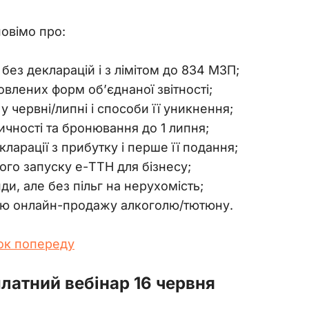
овімо про: 
без декларацій і з лімітом до 834 МЗП; 
лених форм об’єднаної звітності; 
у червні/липні і способи її уникнення; 
ичності та бронювання до 1 липня; 
кларації з прибутку і перше її подання; 
ого запуску е-ТТН для бізнесу; 
, але без пільг на нерухомість; 
ю онлайн-продажу алкоголю/тютюну. 
рок попереду
платний вебінар 16 червня