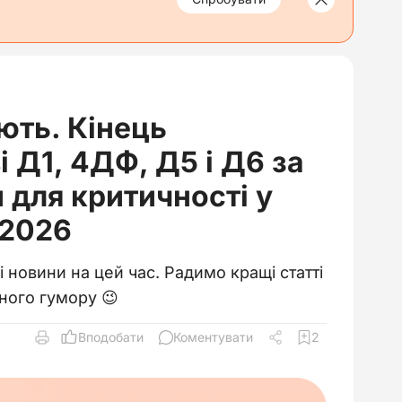
ють. Кінець
і Д1, 4ДФ, Д5 і Д6 за
 для критичності у
6.2026
 новини на цей час. Радимо кращі статті
йного гумору 😉
Вподобати
Коментувати
2