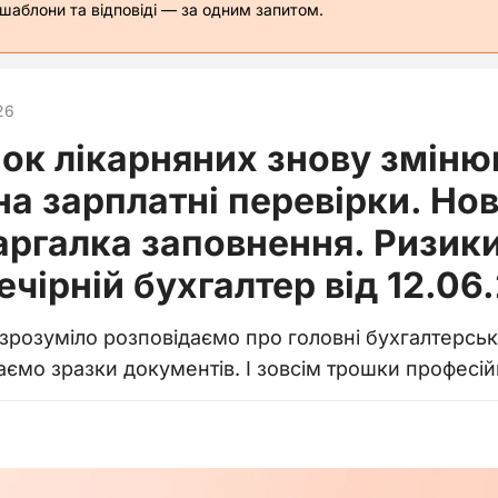
 шаблони та відповіді — за одним запитом.
26
ок лікарняних знову зміню
а зарплатні перевірки. Нов
ргалка заповнення. Ризики
️ Вечірній бухгалтер від 12.0
 зрозуміло розповідаємо про головні бухгалтерські
даємо зразки документів. І зовсім трошки професі