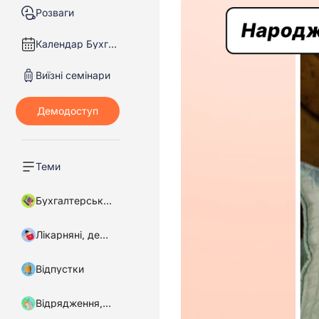
Розваги
Календар Бухгалтера
Виїзні семінари
Теми
Бухгалтерський облік
Лікарняні, декретні
Відпустки
Відрядження, підзвітні кошти