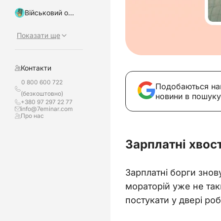
Військовий облік, бронювання
Показати ще
Контакти
0 800 600 722
Подобаються на
(безкоштовно)
новини в пошуку
+380 97 297 22 77
info@7eminar.com
Про нас
Зарплатні хвос
Зарплатні борги знов
мораторій уже не так
постукати у двері ро