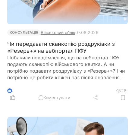
Військовий облік
07.08.2026
КОНСУЛЬТАЦІЯ
Чи передавати сканкопію роздруківки з
«Резерв+» на вебпортал ПФУ
Побачили повідомлення, що на вебпортал ПФУ
подають сканкопію військового квитка. А чи
потрібно подавати роздруківку з «Резерв+»? І чи
потрібно це робити кожен раз після оновлення
роздурківки?
28
4
Коментувати