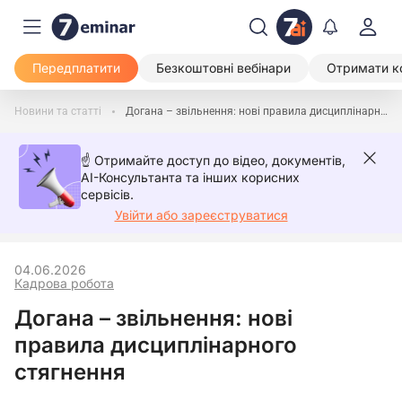
Передплатити
Безкоштовні вебінари
Отримати к
Новини та статті
Догана – звільнення: нові правила дисциплінарного стягнення
☝️ Отримайте доступ до відео, документів,
AI-Консультанта та інших корисних
сервісів.
Увійти або зареєструватися
04.06.2026
Кадрова робота
Догана – звільнення: нові
правила дисциплінарного
стягнення