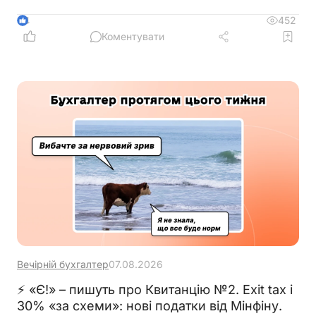
не переноситься на операційний день, що настає
за вихідним або святковим днем
452
4
Коментувати
Вечірній бухгалтер
07.08.2026
⚡ «Є!» – пишуть про Квитанцію №2. Exit tax і
30% «за схеми»: нові податки від Мінфіну.