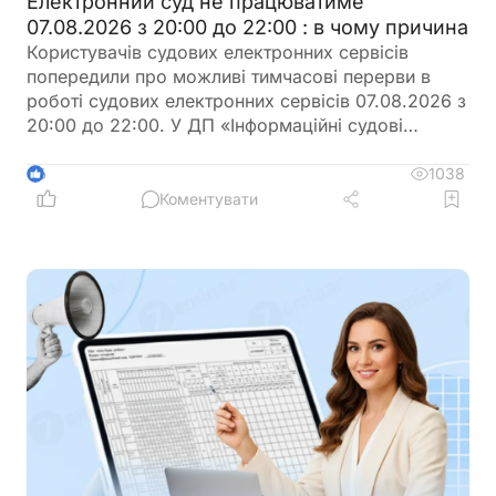
Електронний суд не працюватиме
07.08.2026 з 20:00 до 22:00 : в чому причина
Користувачів судових електронних сервісів
попередили про можливі тимчасові перерви в
роботі судових електронних сервісів 07.08.2026 з
20:00 до 22:00. У ДП «Інформаційні судові
системи» просять врахувати цю інформацію під
час планування роботи із сервісами
1038
6
Коментувати