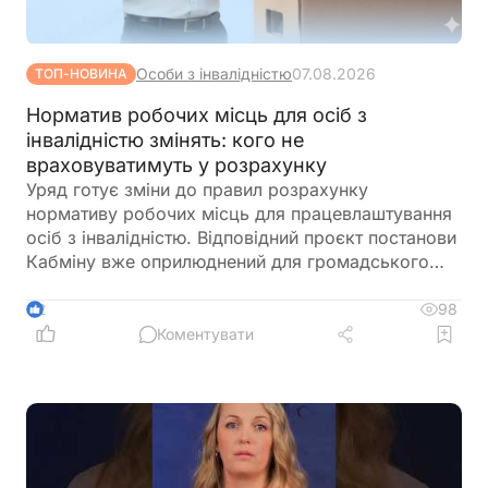
Особи з інвалідністю
07.08.2026
ТОП-НОВИНА
Норматив робочих місць для осіб з
інвалідністю змінять: кого не
враховуватимуть у розрахунку
Уряд готує зміни до правил розрахунку
нормативу робочих місць для працевлаштування
осіб з інвалідністю. Відповідний проєкт постанови
Кабміну вже оприлюднений для громадського
обговорення. Документ пропонує не враховувати
окремі штатні одиниці під час визначення
98
2
середньооблікової чисельності працівників.
Коментувати
Йдеться про посади, виконання обов'язків за
якими здійснюється безпосередньо на територіях
активних бойових дій