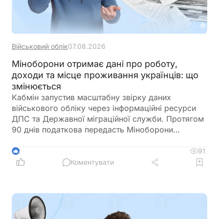
Військовий облік
07.08.2026
Міноборони отримає дані про роботу,
доходи та місце проживання українців: що
змінюється
Кабмін запустив масштабну звірку даних
військового обліку через інформаційні ресурси
ДПС та Державної міграційної служби. Протягом
90 днів податкова передасть Міноборони
інформацію про чоловіків віком від 18 до 60
років, включаючи відомості про місце роботи,
91
2
доходи та персональні дані. Паралельно ДМС
Коментувати
синхронізує з Реєстром призовників паспортні
дані, місце проживання, громадянство та навіть
відцифрований образ обличчя. Якщо людини ще
немає у військовому реєстрі, система
автоматично сформує для неї цифровий профіль