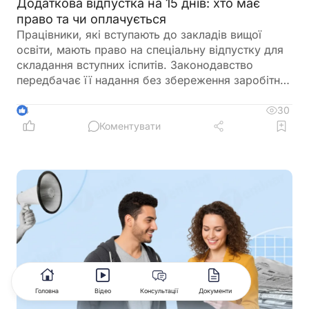
Додаткова відпустка на 15 днів: хто має
право та чи оплачується
Працівники, які вступають до закладів вищої
освіти, мають право на спеціальну відпустку для
складання вступних іспитів. Законодавство
передбачає її надання без збереження заробітної
плати, а також окремо враховує час, необхідний
для проїзду до місця проведення іспитів та назад
30
4
Коментувати
Головна
Відео
Консультації
Документи