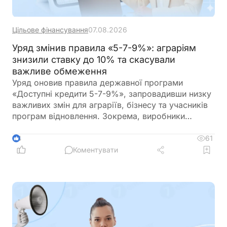
Цільове фінансування
07.08.2026
Уряд змінив правила «5-7-9%»: аграріям
знизили ставку до 10% та скасували
важливе обмеження
Уряд оновив правила державної програми
«Доступні кредити 5-7-9%», запровадивши низку
важливих змін для аграріїв, бізнесу та учасників
програм відновлення. Зокрема, виробники
сільськогосподарської продукції отримають
більше можливостей для фінансування
61
4
оборотного капіталу за нижчою ставкою, а з 1
Коментувати
вересня запрацюють нові вимоги для учасників
програми