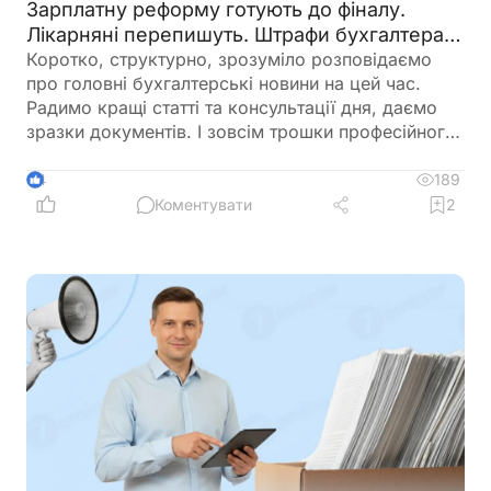
Зарплатну реформу готують до фіналу.
Лікарняні перепишуть. Штрафи бухгалтерам
– теж. 🙋‍♀️ Вечірній бухгалтер від 07.08.2026
Коротко, структурно, зрозуміло розповідаємо
про головні бухгалтерські новини на цей час.
Радимо кращі статті та консультації дня, даємо
зразки документів. І зовсім трошки професійного
гумору 😉
189
4
Коментувати
2