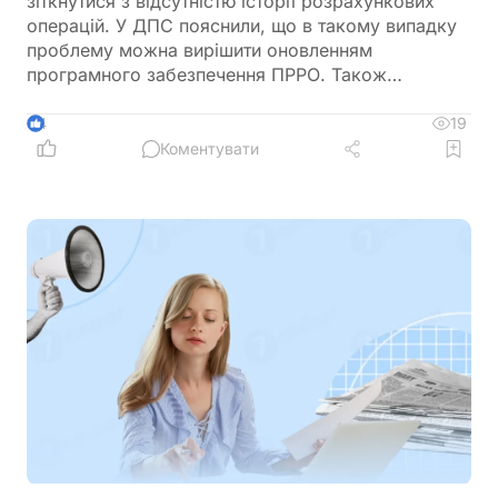
зіткнутися з відсутністю історії розрахункових
операцій. У ДПС пояснили, що в такому випадку
проблему можна вирішити оновленням
програмного забезпечення ПРРО. Також
податківці нагадали про обов’язок подати
повідомлення за формою J/F1391802 із даними
19
4
нового сертифіката відкритого ключа
Коментувати