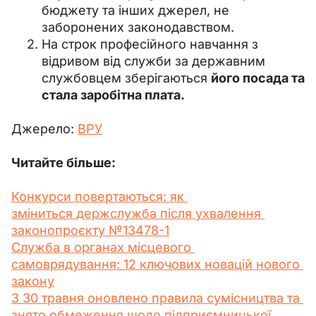
бюджету та інших джерел, не
заборонених законодавством.
На строк професійного навчання з
відривом від служби за державним
службовцем зберігаються
його посада та
стала заробітна плата.
Джерело: 
ВРУ
Читайте більше:
Конкурси повертаються: як 
зміниться держслужба після ухвалення 
законопроєкту №13478-1
Служба в органах місцевого 
самоврядування: 12 ключових новацій нового 
закону
З 30 травня оновлено правила сумісництва та 
знято обмеження щодо підприємницької 