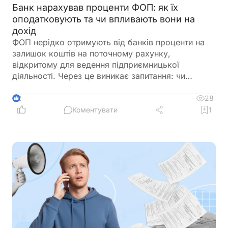
Банк нарахував проценти ФОП: як їх
оподатковують та чи впливають вони на
дохід
ФОП нерідко отримують від банків проценти на
залишок коштів на поточному рахунку,
відкритому для ведення підприємницької
діяльності. Через це виникає запитання: чи
потрібно включати такі суми до
підприємницького доходу та сплачувати з них
28
2
податки як із доходу ФОП. Податкове
Коментувати
1
законодавство розмежовує доходи від
господарської діяльності та пасивні доходи
фізичної особи. Саме тому проценти, нараховані
банком на залишок коштів, мають окремий
порядок оподаткування