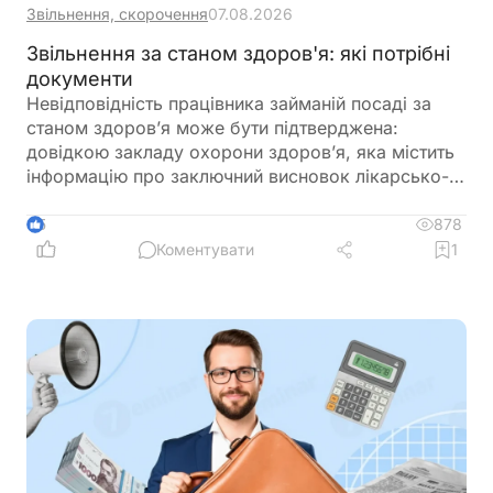
Звільнення, скорочення
07.08.2026
Звільнення за станом здоров'я: які потрібні
документи
Невідповідність працівника займаній посаді за
станом здоров’я може бути підтверджена:
довідкою закладу охорони здоров’я, яка містить
інформацію про заключний висновок лікарсько-
консультативної комісії щодо зміни місця роботи
878
5
Коментувати
1