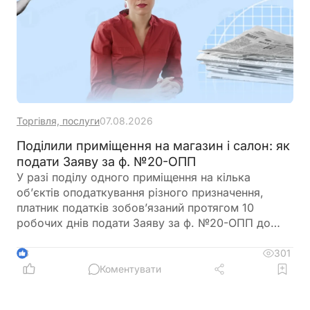
Торгівля, послуги
07.08.2026
Поділили приміщення на магазин і салон: як
подати Заяву за ф. №20-ОПП
У разі поділу одного приміщення на кілька
об’єктів оподаткування різного призначення,
платник податків зобов’язаний протягом 10
робочих днів подати Заяву за ф. №20-ОПП до
податкового органу. У Заяві необхідно вказати
інформацію про закриття попереднього об’єкта і
301
3
створення нових у різних рядках, кожному з яких
Коментувати
буде присвоєно окремий ідентифікатор