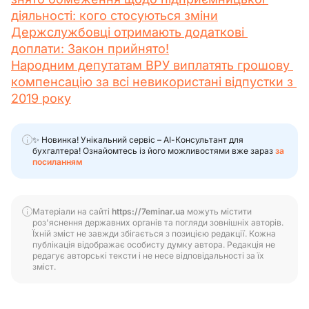
діяльності: кого стосуються зміни
Держслужбовці отримають додаткові 
доплати: Закон прийнято!
Народним депутатам ВРУ виплатять грошову 
компенсацію за всі невикористані відпустки з 
2019 року
✨ Новинка! Унікальний сервіс – АІ-Консультант для
бухгалтера! Ознайомтесь із його можливостями вже зараз
за
посиланням
Матеріали на сайті
https://7eminar.ua
можуть містити
роз'яснення державних органів та погляди зовнішніх авторів.
Їхній зміст не завжди збігається з позицією редакції. Кожна
публікація відображає особисту думку автора. Редакція не
редагує авторські тексти і не несе відповідальності за їх
зміст.