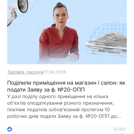
Торгівля, послуги
07.08.2026
Поділили приміщення на магазин і салон: як
подати Заяву за ф. №20-ОПП
У разі поділу одного приміщення на кілька
об’єктів оподаткування різного призначення,
платник податків зобов’язаний протягом 10
робочих днів подати Заяву за ф. №20-ОПП до
податкового органу. У Заяві необхідно вказати
інформацію про закриття попереднього об’єкта і
301
3