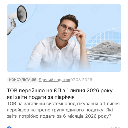
відцифрований образ обличчя. Якщо людини ще
немає у військовому реєстрі, система
автоматично сформує для неї цифровий профіль
на підставі отриманої інформації
Єдиний податок
07.08.2026
КОНСУЛЬТАЦІЯ
ТОВ перейшло на ЄП з 1 липня 2026 року:
які звіти подати за півріччя
ТОВ на загальній системі оподаткування з 1 липня
перейшов на третю групу єдиного податку. Які
звіти потрібно подати за 6 місяців 2026 року?