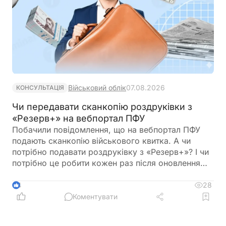
Військовий облік
07.08.2026
КОНСУЛЬТАЦІЯ
Чи передавати сканкопію роздруківки з
«Резерв+» на вебпортал ПФУ
Побачили повідомлення, що на вебпортал ПФУ
подають сканкопію військового квитка. А чи
потрібно подавати роздруківку з «Резерв+»? І чи
потрібно це робити кожен раз після оновлення
роздурківки?
28
4
Коментувати