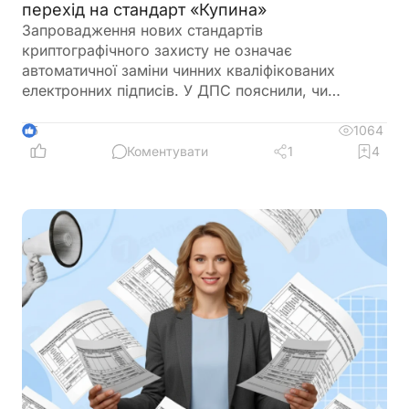
перехід на стандарт «Купина»
Запровадження нових стандартів
криптографічного захисту не означає
автоматичної заміни чинних кваліфікованих
електронних підписів. У ДПС пояснили, чи
залишатимуться дійсними КЕП, видані КНЕДП
ДПС, після переходу на новий стандарт «Купина»
1064
5
та чи потрібно користувачам отримувати нові
Коментувати
1
4
сертифікати