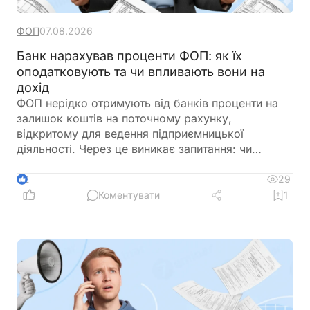
ФОП
07.08.2026
Банк нарахував проценти ФОП: як їх
оподатковують та чи впливають вони на
дохід
ФОП нерідко отримують від банків проценти на
залишок коштів на поточному рахунку,
відкритому для ведення підприємницької
діяльності. Через це виникає запитання: чи
потрібно включати такі суми до
підприємницького доходу та сплачувати з них
29
2
податки як із доходу ФОП. Податкове
Коментувати
1
законодавство розмежовує доходи від
господарської діяльності та пасивні доходи
фізичної особи. Саме тому проценти, нараховані
банком на залишок коштів, мають окремий
порядок оподаткування