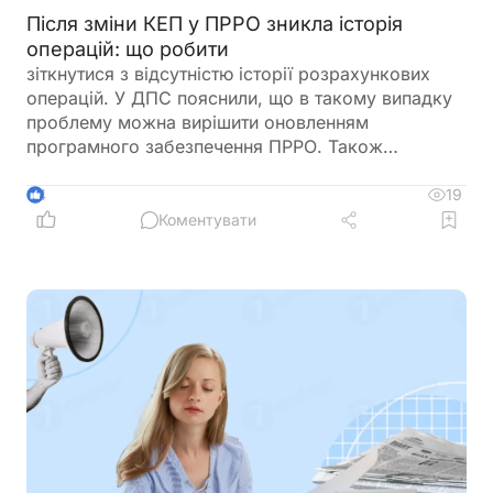
Після зміни КЕП у ПРРО зникла історія
операцій: що робити
зіткнутися з відсутністю історії розрахункових
операцій. У ДПС пояснили, що в такому випадку
проблему можна вирішити оновленням
програмного забезпечення ПРРО. Також
податківці нагадали про обов’язок подати
повідомлення за формою J/F1391802 із даними
19
4
нового сертифіката відкритого ключа
Коментувати