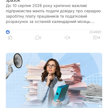
зразок
До 10 серпня 2026 року критично важливі
підприємства мають подати довідку про середню
заробітну плату працівників та податковий
розрахунок за останній календарний місяць.
Саме довідка підтверджує виконання одного з
ключових критеріїв для збереження статусу
4991
9
критично важливого підприємства. Її можна
2
4
14
оформити у довільній формі, але важливо
правильно розрахувати середню зарплату
відповідно до чинних вимог. Щоб уникнути
помилок, скористайтеся Калькулятором
«Середня зарплата для бронювання», який
допоможе швидко визначити необхідний
показник та підготувати довідку