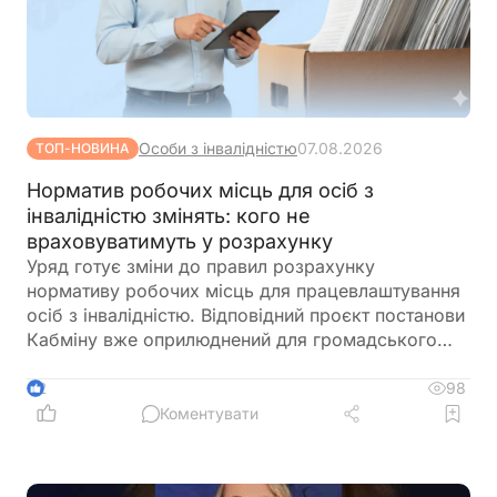
Особи з інвалідністю
07.08.2026
ТОП-НОВИНА
Норматив робочих місць для осіб з
інвалідністю змінять: кого не
враховуватимуть у розрахунку
Уряд готує зміни до правил розрахунку
нормативу робочих місць для працевлаштування
осіб з інвалідністю. Відповідний проєкт постанови
Кабміну вже оприлюднений для громадського
обговорення. Документ пропонує не враховувати
окремі штатні одиниці під час визначення
98
2
середньооблікової чисельності працівників.
Коментувати
Йдеться про посади, виконання обов'язків за
якими здійснюється безпосередньо на територіях
активних бойових дій