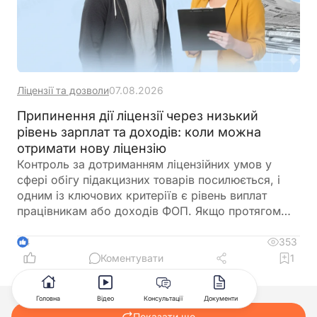
Ліцензії та дозволи
07.08.2026
Припинення дії ліцензії через низький
рівень зарплат та доходів: коли можна
отримати нову ліцензію
Контроль за дотриманням ліцензійних умов у
сфері обігу підакцизних товарів посилюється, і
одним із ключових критеріїв є рівень виплат
працівникам або доходів ФОП. Якщо протягом
трьох місяців поспіль ці показники не
відповідають встановленим вимогам, ДПС має
353
4
підстави припинити дію ліцензії. Важливо, що такі
Коментувати
1
порушення встановлюються виключно за
результатами перевірок і фіксуються в акті.
Головна
Відео
Консультації
Документи
Водночас після усунення недоліків бізнес може
Показати ще