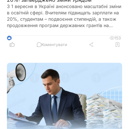
З 1 вересня в Україні анонсовано масштабні зміни
в освітній сфері. Вчителям підвищать зарплати на
20%, студентам – подвоєння стипендій, а також
продовження програм державних грантів на
навчання. Крім того, уряд готує реформу оплати
праці педагогів, яка передбачає нові посадові
153
4
оклади та поступовий перехід від Єдиної тарифної
Коментувати
сітки