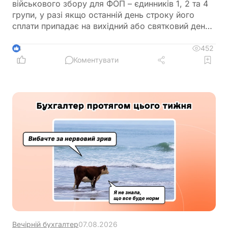
військового збору для ФОП – єдинників 1, 2 та 4
групи, у разі якщо останній день строку його
сплати припадає на вихідний або святковий день,
не переноситься на операційний день, що настає
за вихідним або святковим днем
452
4
Коментувати
Вечірній бухгалтер
07.08.2026