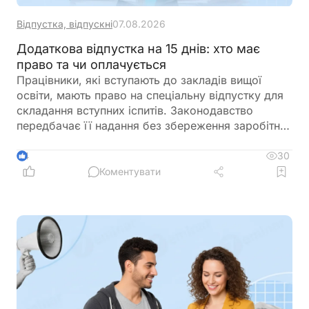
Відпустка, відпускні
07.08.2026
Додаткова відпустка на 15 днів: хто має
право та чи оплачується
Працівники, які вступають до закладів вищої
освіти, мають право на спеціальну відпустку для
складання вступних іспитів. Законодавство
передбачає її надання без збереження заробітної
плати, а також окремо враховує час, необхідний
для проїзду до місця проведення іспитів та назад
30
4
Коментувати