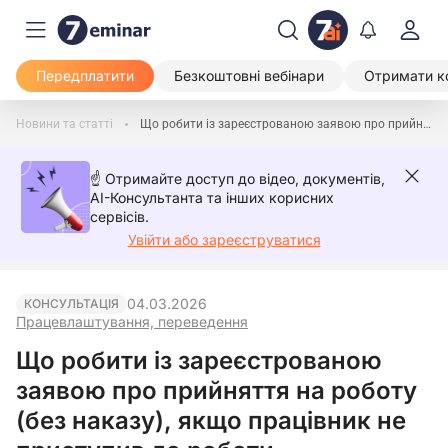
Передплатити
Безкоштовні вебінари
Отримати к
Новини та статті
Що робити із зареєстрованою заявою про прийняття на роботу (без наказу), якщо працівник не приступив до роботи
☝️ Отримайте доступ до відео, документів,
AI-Консультанта та інших корисних
сервісів.
Увійти або зареєструватися
04.03.2026
КОНСУЛЬТАЦІЯ
Працевлаштування, переведення
Що робити із зареєстрованою
заявою про прийняття на роботу
(без наказу), якщо працівник не