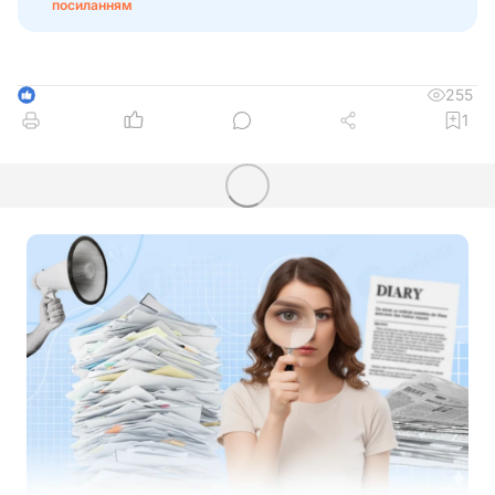
посиланням
255
1
1