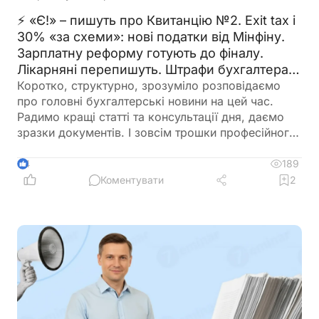
⚡ «Є!» – пишуть про Квитанцію №2. Exit tax і
30% «за схеми»: нові податки від Мінфіну.
Зарплатну реформу готують до фіналу.
Лікарняні перепишуть. Штрафи бухгалтерам
– теж. 🙋‍♀️ Вечірній бухгалтер від 07.08.2026
Коротко, структурно, зрозуміло розповідаємо
про головні бухгалтерські новини на цей час.
Радимо кращі статті та консультації дня, даємо
зразки документів. І зовсім трошки професійного
гумору 😉
189
4
Коментувати
2