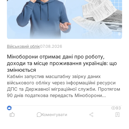
Військовий облік
07.08.2026
Міноборони отримає дані про роботу,
доходи та місце проживання українців: що
змінюється
Кабмін запустив масштабну звірку даних
військового обліку через інформаційні ресурси
ДПС та Державної міграційної служби. Протягом
90 днів податкова передасть Міноборони
інформацію про чоловіків віком від 18 до 60
років, включаючи відомості про місце роботи,
93
2
доходи та персональні дані. Паралельно ДМС
Коментувати
синхронізує з Реєстром призовників паспортні
дані, місце проживання, громадянство та навіть