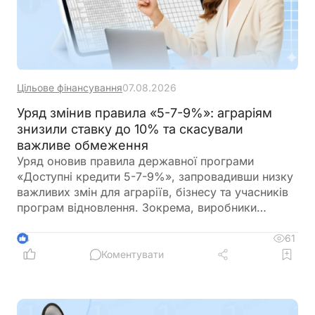
Цільове фінансування
07.08.2026
Уряд змінив правила «5-7-9%»: аграріям
знизили ставку до 10% та скасували
важливе обмеження
Уряд оновив правила державної програми
«Доступні кредити 5-7-9%», запровадивши низку
важливих змін для аграріїв, бізнесу та учасників
програм відновлення. Зокрема, виробники
сільськогосподарської продукції отримають
більше можливостей для фінансування
61
4
оборотного капіталу за нижчою ставкою, а з 1
Коментувати
вересня запрацюють нові вимоги для учасників
програми