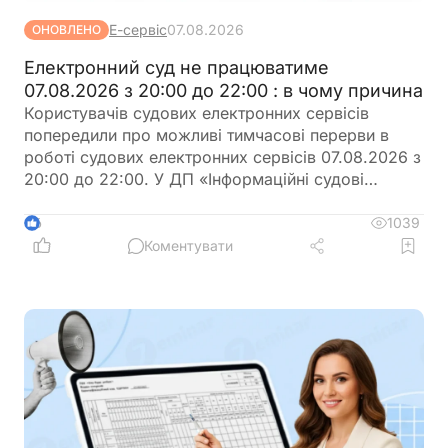
Е-сервіс
07.08.2026
ОНОВЛЕНО
Електронний суд не працюватиме
07.08.2026 з 20:00 до 22:00 : в чому причина
Користувачів судових електронних сервісів
попередили про можливі тимчасові перерви в
роботі судових електронних сервісів 07.08.2026 з
20:00 до 22:00. У ДП «Інформаційні судові
системи» просять врахувати цю інформацію під
час планування роботи із сервісами
1039
6
Коментувати