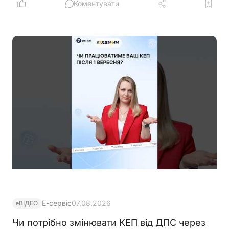
створення нових у різних рядках, кожному з яких
Коментувати
буде присвоєно окремий ідентифікатор
Е-сервіс
07.08.2026
ВІДЕО
Чи потрібно змінювати КЕП від ДПС через