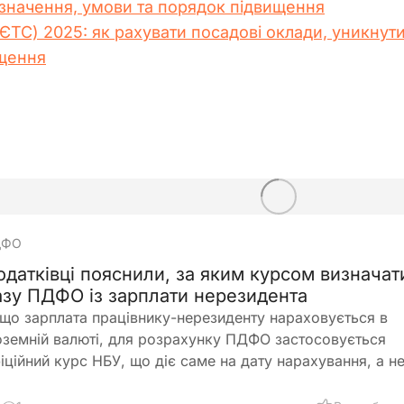
изначення, умови та порядок підвищення
ЄТС) 2025: як рахувати посадові оклади, уникнути
щення
ДФО
одатківці пояснили, за яким курсом визначат
азу ПДФО із зарплати нерезидента
що зарплата працівнику-нерезиденту нараховується в
оземній валюті, для розрахунку ПДФО застосовується
іційний курс НБУ, що діє саме на дату нарахування, а н
плати доходу. Податківці підкреслили, що порядок
одаткування таких доходів загалом відповідає правилам