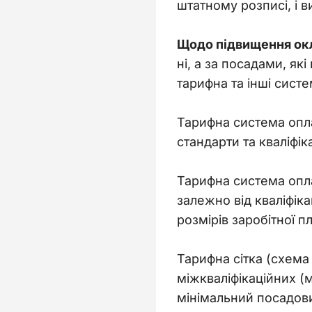
штатному розписі, і 
Щодо підвищення окл
ні, а за посадами, як
тарифна та інші систе
Тарифна система оплат
стандарти та кваліфік
Тарифна система оплат
залежно від кваліфіка
розмірів заробітної пл
Тарифна сітка (схема
міжкваліфікаційних (
мінімальний посадови