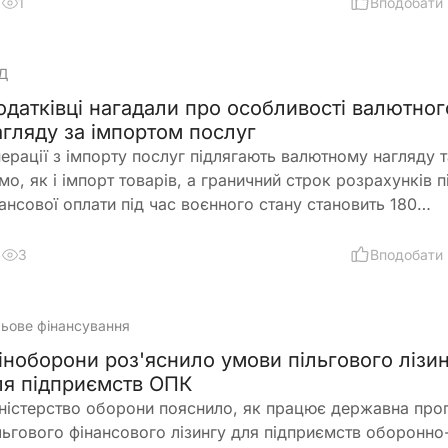
1
Вподобати
стосовуються до резидентів України
Д
одатківці нагадали про особливості валютног
агляду за імпортом послуг
ерації з імпорту послуг підлягають валютному нагляду 
мо, як і імпорт товарів, а граничний строк розрахунків п
ансової оплати під час воєнного стану становить 180
лендарних днів. Податківці нагадали, які документи
дтверджують отримання послуг та які механізми можуть
3
Вподобати
помогти уникнути відповідальності у разі затримки їх
конання
льове фінансування
іноборони роз'яснило умови пільгового лізи
ля підприємств ОПК
ністерство оборони пояснило, як працює державна про
льгового фінансового лізингу для підприємств оборонно