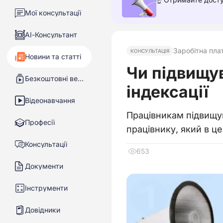
Мої консультації
АІ-Консультант
Заробітна пла
КОНСУЛЬТАЦІЯ
Новини та статті
Чи підвищув
Безкоштовні вебінари
індексації
Відеонавчання
Працівникам підвищув
Професії
працівнику, який в ц
Консультації
653
Документи
Інструменти
Довідники