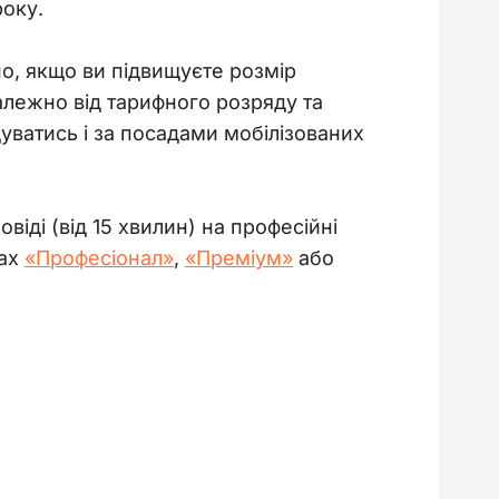
року.
о, якщо ви підвищуєте розмір 
алежно від тарифного розряду та 
уватись і за посадами мобілізованих 
овіді (від 15 хвилин) на професійні 
ах 
«Професіонал»
, 
«Преміум»
або 