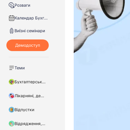
Розваги
Календар Бухгалтера
Виїзні семінари
Теми
Бухгалтерський облік
Лікарняні, декретні
Відпустки
Відрядження, підзвітні кошти