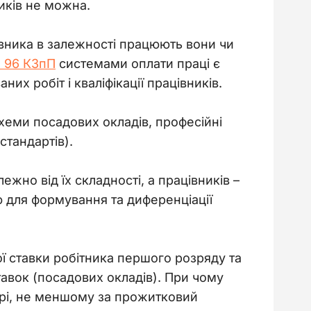
иків не можна.
вника в залежності працюють вони чи 
. 96 КЗпП
 системами оплати праці є 
их робіт і кваліфікації працівників.
схеми посадових окладів, професійні 
стандартів).
жно від їх складності, а працівників 
–
ю для формування та диференціації 
ї ставки робітника першого розряду та 
авок (посадових окладів). При чому 
ірі, не меншому за прожитковий 