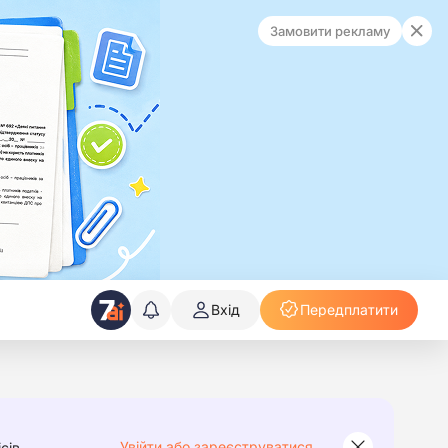
Замовити рекламу
Вхід
Передплатити
Увійти або зареєструватися
сів.