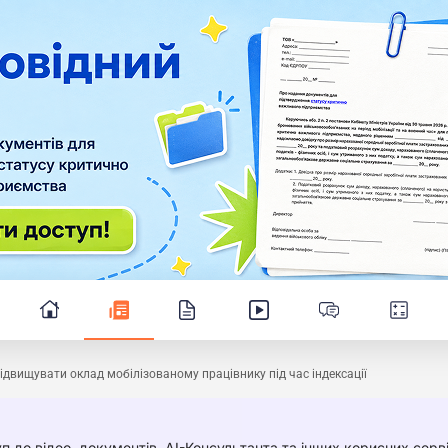
ідвищувати оклад мобілізованому працівнику під час індексації
п до відео, документів, AI-Консультанта та інших корисних серві