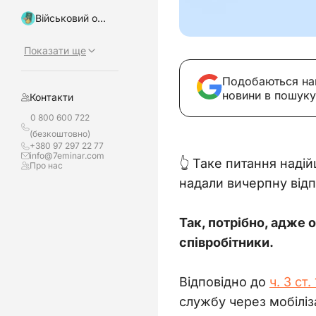
Військовий облік, бронювання
Показати ще
Подобаються на
новини в пошуку
Контакти
0 800 600 722
(безкоштовно)
+380 97 297 22 77
info@7eminar.com
👆 Таке питання наді
Про нас
надали вичерпну відпо
Так, потрібно, адже 
співробітники.
Відповідно до 
ч. 3 ст
службу через мобіліз