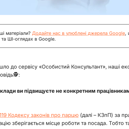
ші матеріали?
Додайте нас в улюблені джерела Google
,
 та ШІ-оглядах в Google.
йшло до сервісу «Особистий Консультант», наші е
відь🕵️:
оклади ви підвищуєте не конкретним працівникам,
. 119 Кодексу законів про парцю
 (далі 
– 
КЗпП) за пр
ацію зберігається місце роботи та посада. Тобто 