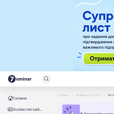
Головна
Новини та статті
Чи п
Головна
Особистий кабінет
☝️ Отримайте досту