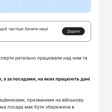
 щоб частіше бачити наші
Додати
ксперти ретельно працювали над ним та 
 а за посадами, на яких працюють дані 
ацівниками, призваними на військову 
така посада має бути збережена в 