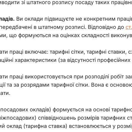
виводити зі штатного розпису посаду таких працівн
адів.
 Ви оклади підвищуєте не конкретним праці
і передбачені в штатному розписі. Відповідно до 
ст
ми, що формуються на оцінках складності виконуван
и праці включає: тарифні сітки, тарифні ставки, 
аційні характеристики (за відсутності професійних 
и праці використовується при розподілі робіт зале
ції та за розрядами тарифної сітки. Вона є осново
ати.
 посадових окладів) формується на основі тарифно
міжпосадових) співвідношень розмірів тарифних ст
й оклад (тарифна ставка) встановлюється у розм