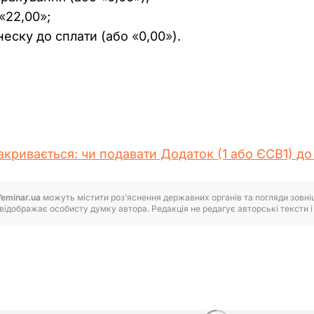
«
22,00
»
;
неску до сплати (або
«
0,00
»
).
кривається: чи подавати Додаток (1 або ЄСВ1) до 
7eminar.ua
можуть містити роз’яснення державних органів та погляди зовнішн
відображає особисту думку автора. Редакція не редагує авторські тексти і н