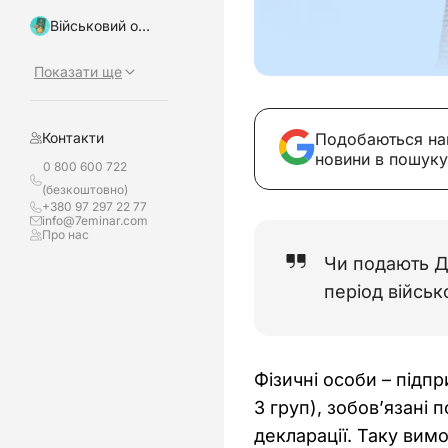
Військовий облік, бронювання
Показати ще
Подобаються на
Контакти
новини в пошуку
0 800 600 722
(безкоштовно)
+380 97 297 22 77
info@7eminar.com
Про нас
Чи подають До
період військ
Фізичні особи – підп
3 груп), зобов’язані 
декларації. Таку вим