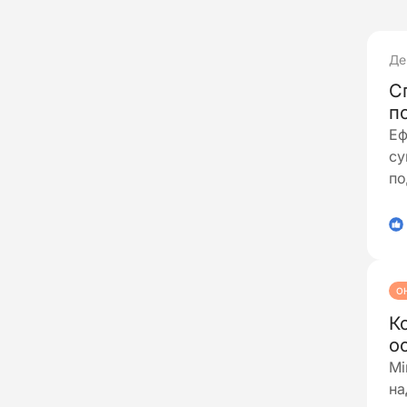
Де
С
п
Еф
су
по
по
пі
1
за
О
К
о
п
Мі
на