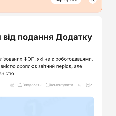
 від подання Додатку
ілізованих ФОП, які не є роботодавцями.
овністю охоплює звітний період, але
вністю
Вподобати
Коментувати
2