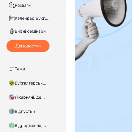
Розваги
Календар Бухгалтера
Виїзні семінари
Теми
Бухгалтерський облік
Лікарняні, декретні
Відпустки
Відрядження, підзвітні кошти