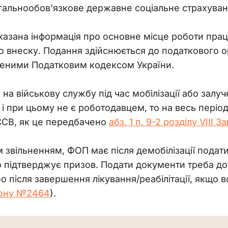
гальнообов’язкове державне соціальне страхуван
вказана інформація про основне місце роботи праці
 внеску. Подання здійснюється до податкового ор
ченими Податковим кодексом України.
а військову службу під час мобілізації або залуч
 і при цьому не є роботодавцем, то на весь період
 ЄСВ, як це передбачено 
абз. 1 п. 9-2 розділу VIII
 звільненням, ФОП має після демобілізації подати 
 підтверджує призов. Подати документи треба до 
або після завершення лікування/реабілітації, якщо в
акону №2464
).