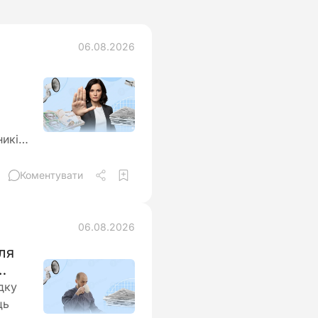
06.08.2026
ників
а
Коментувати
06.08.2026
ля
дку
ць