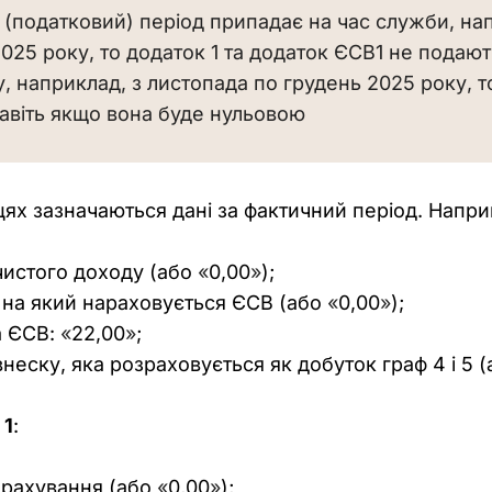
 (податковий) період припадає на час служби, н
025 року, то додаток 1 та додаток ЄСВ1 не подают
 наприклад, з листопада по грудень 2025 року, тод
навіть якщо вона буде нульовою
цях зазначаються дані за фактичний період. Наприк
 чистого доходу (або
«
0,00
»
);
д, на який нараховується ЄСВ (або
«
0,00
»
);
ка ЄСВ:
«
22,00
»
;
 внеску, яка розраховується як добуток граф 4 і 5 
 1
:
нарахування (або
«
0,00
»
);