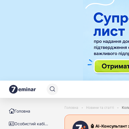
Головна
Новини та статті
Коли
Головна
Особистий кабінет
🤖 АІ-Консультант 