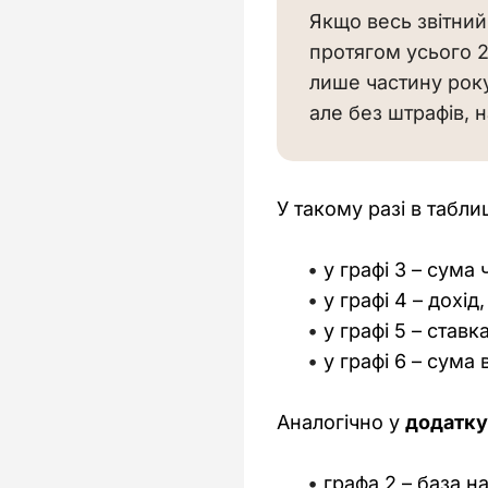
Якщо весь звітний
протягом усього 2
лише частину року,
але без штрафів, 
У такому разі в табли
у графі 3 – сума
у графі 4 – дохі
у графі 5 – став
у графі 6 – сума
Аналогічно у 
додатку
графа 2 – база 