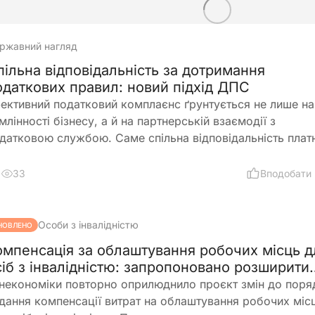
ржавний нагляд
пільна відповідальність за дотримання
одаткових правил: новий підхід ДПС
ективний податковий комплаєнс ґрунтується не лише на
млінності бізнесу, а й на партнерській взаємодії з
датковою службою. Саме спільна відповідальність плат
датків і ДПС, превентивний підхід та якісна інформаційн
дтримка допомагають мінімізувати податкові ризики та
33
Вподобати
побігати порушенням ще до їх виникнення
Особи з інвалідністю
НОВЛЕНО
омпенсація за облаштування робочих місць д
сіб з інвалідністю: запропоновано розширити
равила
некономіки повторно оприлюднило проєкт змін до поря
дання компенсації витрат на облаштування робочих міс