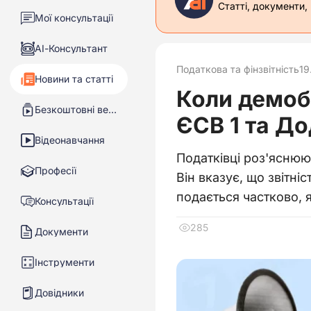
Статті, документи,
Мої консультації
АІ-Консультант
Податкова та фінзвітність
19
Новини та статті
Коли демоб
Безкоштовні вебінари
ЄСВ 1 та До
Відеонавчання
Податківці роз'яснюю
Професії
Він вказує, що звітні
подається частково, 
Консультації
285
Документи
Інструменти
Довідники