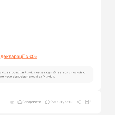
декларації з «0»
іх авторів. Їхній зміст не завжди збігається з позицією
е несе відповідальності за їх зміст.
Вподобати
Коментувати
2