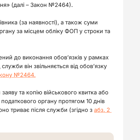
ня» (далі – Закон №2464)
.
вника (за наявності), а також суми 
гану за місцем обліку ФОП у строки та 
ений до виконання обов’язків у рамках 
 служби він звільняється від обов’язку 
 Закону №2464.
заяву та копію військового квитка або 
податкового органу протягом 10 днів 
оно триває після служби (згідно з 
абз. 2 