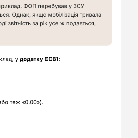
априклад, ФОП перебував у ЗСУ 
ься. Однак, якщо мобілізація тривала 
і звітність за рік усе ж подається, 
лад, у 
додатку ЄСВ1
:
(або теж
«
0,00
»
).