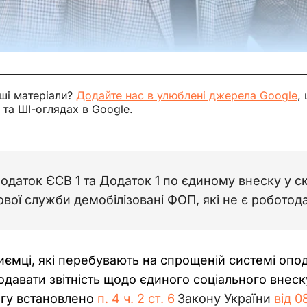
ші матеріали?
Додайте нас в улюблені джерела Google
,
 та ШІ-оглядах в Google.
даток ЄСВ 1 та Додаток 1 по єдиному внеску у ск
ової служби демобілізовані ФОП, які не є робото
риємці, які перебувають на спрощеній системі опо
подавати звітність щодо єдиного соціального внеску
огу встановлено
п. 4 ч. 2 ст. 6
Закону України 
від 0