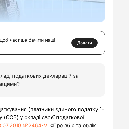
 щоб частіше бачити наші
Додати
ладі податкових декларацій за
давцями?
даткування (платники єдиного податку 1-
 (ЄСВ) у складі своєї податкової 
8.07.2010 №2464-VI
 «Про збір та облік 