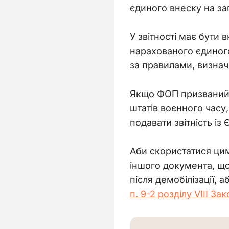
єдиного внеску на за
У звітності має бути 
нарахованого єдиного
за правилами, визна
Якщо ФОП призваний н
штатів воєнного часу,
подавати звітність із
Аби скористатися цим
іншого документа, що
після демобілізації, 
п. 9-2 розділу VIII З