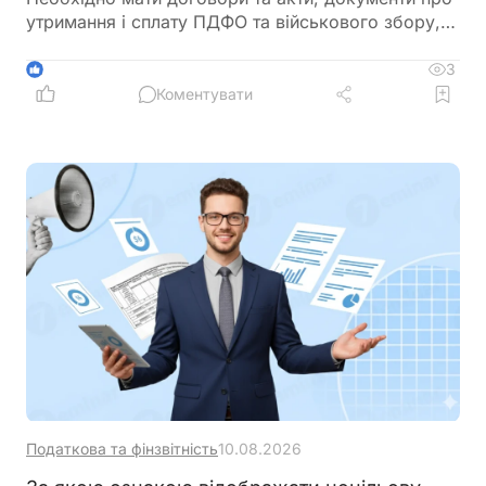
утримання і сплату ПДФО та військового збору, а
також відомості з податкової звітності щодо
виплачених доходів фізичним особам
3
1
Коментувати
Податкова та фінзвітність
10.08.2026