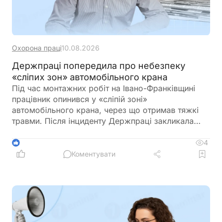
Охорона праці
10.08.2026
Держпраці попередила про небезпеку
«сліпих зон» автомобільного крана
Під час монтажних робіт на Івано-Франківщині
працівник опинився у «сліпій зоні»
автомобільного крана, через що отримав тяжкі
травми. Після інциденту Держпраці закликала
роботодавців посилити контроль за організацією
робіт, взаємодією машиністів із персоналом та
4
1
дотриманням вимог охорони праці
Коментувати