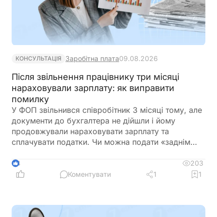
Заробітна плата
09.08.2026
КОНСУЛЬТАЦІЯ
Після звільнення працівнику три місяці
нараховували зарплату: як виправити
помилку
У ФОП звільнився співробітник 3 місяці тому, але
документи до бухгалтера не дійшли і йому
продовжували нараховувати зарплату та
сплачувати податки. Чи можна подати «заднім
числом» повідомлення про звільнення в
податкову та відкоригувати зарплатну звітність? І
203
4
чи повинен він повернути виплачену йому
Коментувати
1
1
зарплату?