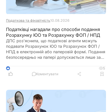
Податкова та фінзвітність
10.08.2026
Податківці нагадали про способи подання
Розрахунку ЮО та Розрахунку ФОП / НПД
ДПС роз'яснила, що податкові агенти можуть
подавати Розрахунок ЮО та Розрахунок ФОП /
НПД в електронній або паперовій формі. Подання
безпосередньо на папері допускається лише за
умови, що кількість рядків у додатках до
Розрахунку не перевищує п'яти
5
1
Коментувати