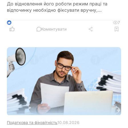
До відновлення його роботи режим праці та
відпочинку необхідно фіксувати вручну,
дотримуючись вимог Інструкції. Також водіям
нагадали, де можна знайти перелік офіційних
7
1
сервісних пунктів тахографів
Коментувати
Податкова та фінзвітність
10.08.2026