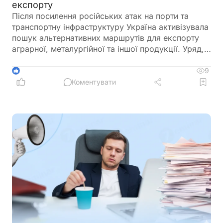
експорту
Після посилення російських атак на порти та
транспортну інфраструктуру Україна активізувала
пошук альтернативних маршрутів для експорту
аграрної, металургійної та іншої продукції. Уряд,
бізнес і «Укрзалізниця» працюють над новими
логістичними рішеннями та одночасно посилюють
9
1
заходи із захисту цивільного судноплавства
Коментувати