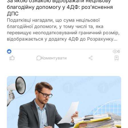
За якою ознакою відображати нецільову
благодійну допомогу у 4ДФ: роз’яснення
ДПС
Податківці нагадали, що сума нецільової
благодійної допомоги, у тому числі та, яка
перевищує неоподатковуваний граничний розмір,
відображається у додатку 4ДФ до Розрахунку
ЮО або у додатку ФІЗ-4ДФ до Розрахунку ФОП /
НПД за ознакою доходу «169»
6
1
Коментувати