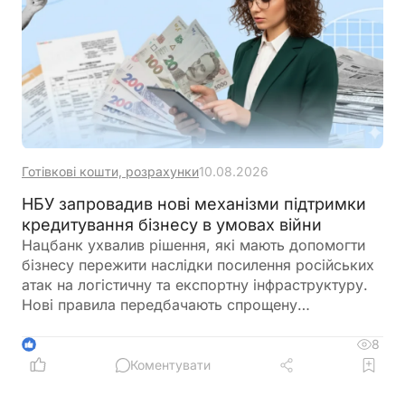
Готівкові кошти, розрахунки
10.08.2026
НБУ запровадив нові механізми підтримки
кредитування бізнесу в умовах війни
Нацбанк ухвалив рішення, які мають допомогти
бізнесу пережити наслідки посилення російських
атак на логістичну та експортну інфраструктуру.
Нові правила передбачають спрощену
реструктуризацію кредитів, покращені умови
фінансування для аграріїв та ширше використання
8
1
гарантійних інструментів
Коментувати