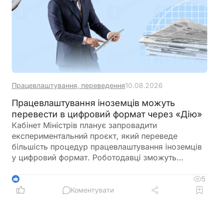
Працевлаштування, переведення
10.08.2026
Працевлаштування іноземців можуть
перевести в цифровий формат через «Дію»
Кабінет Міністрів планує запровадити
експериментальний проєкт, який переведе
більшість процедур працевлаштування іноземців
у цифровий формат. Роботодавці зможуть
працювати через «Дію» або систему «Обрій»,
розміщувати вакансії, проводити добір кандидатів
5
1
і надсилати пропозиції про роботу
Коментувати