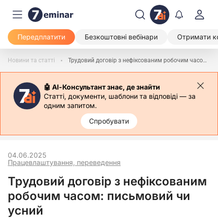
Передплатити
Безкоштовні вебінари
Отримати к
Новини та статті
Трудовий договір з нефіксованим робочим часом: письмовий чи усний
🤖 АІ-Консультант знає, де знайти
Статті, документи, шаблони та відповіді — за
одним запитом.
Спробувати
04.06.2025
Працевлаштування, переведення
Трудовий договір з нефіксованим
робочим часом: письмовий чи
усний