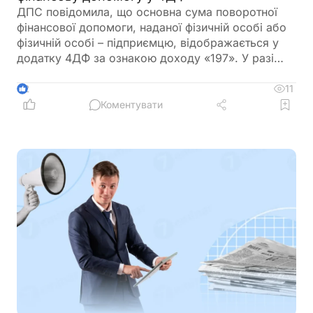
ДПС повідомила, що основна сума поворотної
фінансової допомоги, наданої фізичній особі або
фізичній особі – підприємцю, відображається у
додатку 4ДФ за ознакою доходу «197». У разі
повернення такої допомоги застосовується
ознака доходу «153»
11
2
Коментувати