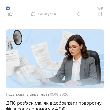
вільний час або погрози покаранням можуть
свідчити про порушення норм трудового
9
1
законодавства
Коментувати
Податкова та фінзвітність
10.08.2026
ДПС роз'яснила, як відображати поворотну
фінансову допомогу у 4ДФ