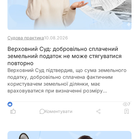
Судова практика
10.08.2026
Верховний Суд: добровільно сплачений
земельний податок не може стягуватися
повторно
Верховний Суд підтвердив, що сума земельного
податку, добровільно сплачена фактичним
користувачем земельної ділянки, має
враховуватися при визначенні розміру
безпідставно збережених коштів. Це не є
взаємозаліком, а запобігає повторному
7
1
стягненню коштів, які вже надійшли до місцевого
Коментувати
бюджету