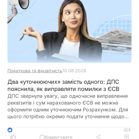
Податкова та фінзвітність
10.08.2026
Два «уточнюючих» замість одного: ДПС
пояснила, як виправляти помилки з ЄСВ
ДПС звернула увагу, що одночасне виправлення
реквізитів і сум нарахованого ЄСВ не можна
оформити одним уточнюючим Розрахунком. Для
цього потрібно окремо подати уточнення щодо
реквізитів та окремо – щодо сум ЄСВ із
використанням відповідних типів нарахувань
1
1
Коментувати