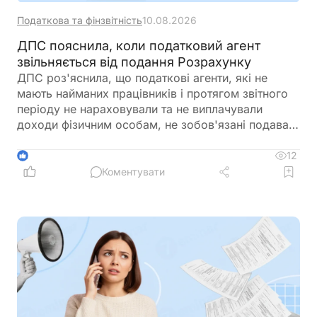
Податкова та фінзвітність
10.08.2026
ДПС пояснила, коли податковий агент
звільняється від подання Розрахунку
ДПС роз'яснила, що податкові агенти, які не
мають найманих працівників і протягом звітного
періоду не нараховували та не виплачували
доходи фізичним особам, не зобов'язані подавати
Податковий розрахунок. Такий обов'язок виникає
лише у разі нарахування доходів фізичним
12
1
особам/
Коментувати