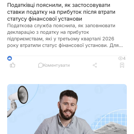
Податківці пояснили, як застосовувати
ставки податку на прибуток після втрати
статусу фінансової установи
Податкова служба пояснила, як заповнювати
декларацію з податку на прибуток
підприємствам, які у третьому кварталі 2026
року втратили статус фінансової установи. Для
різних звітних періодів застосовуються різні
базові ставки, а за потреби платники можуть
4
1
подати до декларації спеціальне доповнення
Коментувати
відповідно до Податкового кодексу України