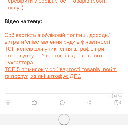
перевірити у собівартості товарів (робіт, 
послуг)
Відео на тему:
Собівартість в обліковій політиці, доходи/
витрати/співставлення рядків фінзвітності
ТОП кейсів для уникнення штрафів при 
розрахунку собівартості від головного 
бухгалтера 
ТОП 5 помилок у собівартості товарів, робіт 
та послуг, за які штрафує ДПС
456
3