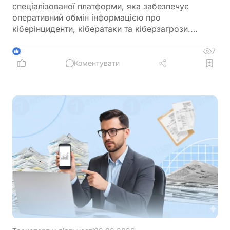
спеціалізованої платформи, яка забезпечує
оперативний обмін інформацією про
кіберінциденти, кібератаки та кіберзагрози.
Новий механізм покликаний посилити взаємодію
між державними органами, операторами
7
3
критичної інфраструктури та іншими суб’єктами
Коментувати
кібербезпеки