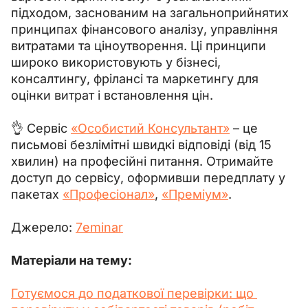
підходом, заснованим на загальноприйнятих 
принципах фінансового аналізу, управління 
витратами та ціноутворення. Ці принципи 
широко використовують у бізнесі, 
консалтингу, фрілансі та маркетингу для 
оцінки витрат і встановлення цін.
👌 Сервіс 
«Особистий Консультант»
 – це 
письмові безлімітні швидкі відповіді (від 15 
хвилин) на професійні питання. Отримайте 
доступ до сервісу, оформивши передплату у 
пакетах 
«Професіонал»
, 
«Преміум»
.
Джерело: 
7еminar
Матеріали на тему:
Готуємося до податкової перевірки: що 