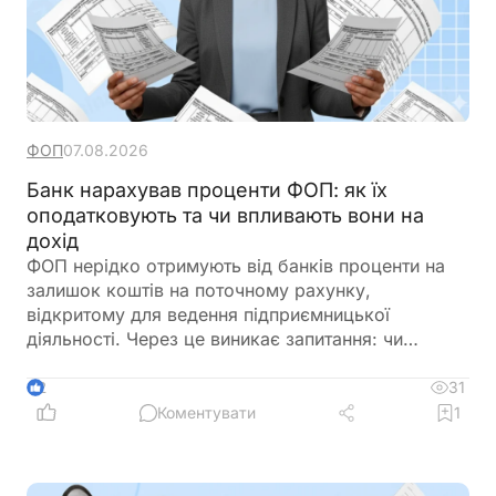
ФОП
07.08.2026
Банк нарахував проценти ФОП: як їх
оподатковують та чи впливають вони на
дохід
ФОП нерідко отримують від банків проценти на
залишок коштів на поточному рахунку,
відкритому для ведення підприємницької
діяльності. Через це виникає запитання: чи
потрібно включати такі суми до
підприємницького доходу та сплачувати з них
31
2
податки як із доходу ФОП. Податкове
Коментувати
1
законодавство розмежовує доходи від
господарської діяльності та пасивні доходи
фізичної особи. Саме тому проценти, нараховані