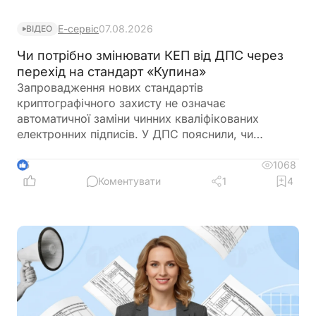
Е-сервіс
07.08.2026
ВІДЕО
Чи потрібно змінювати КЕП від ДПС через
перехід на стандарт «Купина»
Запровадження нових стандартів
криптографічного захисту не означає
автоматичної заміни чинних кваліфікованих
електронних підписів. У ДПС пояснили, чи
залишатимуться дійсними КЕП, видані КНЕДП
ДПС, після переходу на новий стандарт «Купина»
1068
5
та чи потрібно користувачам отримувати нові
Коментувати
1
4
сертифікати