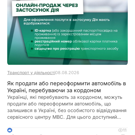
Транспорт у діяльності
08.08.2026
Як продати або переоформити автомобіль в
Україні, перебуваючи за кордоном
Українці, які перебувають за кордоном, можуть
продати або переоформити автомобіль, що
залишився в Україні, без особистого відвідування
сервісного центру МВС. Для цього доступний
онлайн-продаж через Дію або оформлення
довіреності на уповноваженого представника
11
3