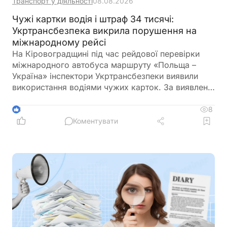
Транспорт у діяльності
08.08.2026
Чужі картки водія і штраф 34 тисячі:
Укртрансбезпека викрила порушення на
міжнародному рейсі
На Кіровоградщині під час рейдової перевірки
міжнародного автобуса маршруту «Польща –
Україна» інспектори Укртрансбезпеки виявили
використання водіями чужих карток. За виявлене
порушення перевізнику загрожує штраф у розмірі
34 тис. грн
8
3
Коментувати