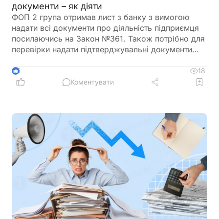
документи – як діяти
ФОП 2 група отримав лист з банку з вимогою
надати всі документи про діяльність підприємця
посилаючись на Закон №361. Також потрібно для
перевірки надати підтверджувальні документи
закупівлі товару і пояснення використання
готівкових коштів (в дозволеному об’ємі
18
5
періодично знімаються з поточного рахунку).
Коментувати
ФОП не обліковує всі операції в господарській
діяльності. Яким чином можна надати пояснення
банку?