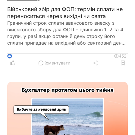
Військовий збір для ФОП: термін сплати не
переноситься через вихідні чи свята
Граничний строк сплати авансового внеску з
військового збору для ФОП – єдинників 1, 2 та 4
групи, у разі якщо останній день строку його
сплати припадає на вихідний або святковий день,
не переноситься на операційний день, що настає
за вихідним або святковим днем
452
4
Коментувати