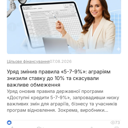
Цільове фінансування
07.08.2026
Уряд змінив правила «5-7-9%»: аграріям
знизили ставку до 10% та скасували
важливе обмеження
Уряд оновив правила державної програми
«Доступні кредити 5-7-9%», запровадивши низку
важливих змін для аграріїв, бізнесу та учасників
програм відновлення. Зокрема, виробники
сільськогосподарської продукції отримають
більше можливостей для фінансування
73
4