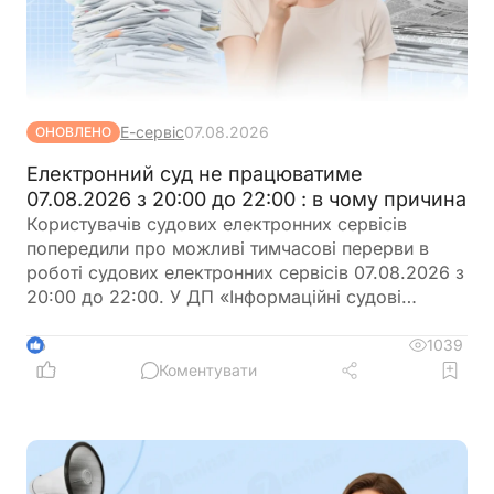
Е-сервіс
07.08.2026
ОНОВЛЕНО
Електронний суд не працюватиме
07.08.2026 з 20:00 до 22:00 : в чому причина
Користувачів судових електронних сервісів
попередили про можливі тимчасові перерви в
роботі судових електронних сервісів 07.08.2026 з
20:00 до 22:00. У ДП «Інформаційні судові
системи» просять врахувати цю інформацію під
час планування роботи із сервісами
1039
6
Коментувати