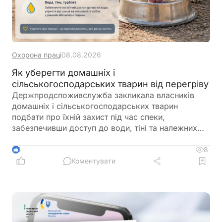
Охорона праці
08.08.2026
Як уберегти домашніх і
сільськогосподарських тварин від перегріву
Держпродспоживслужба закликала власників
домашніх і сільськогосподарських тварин
подбати про їхній захист під час спеки,
забезпечивши доступ до води, тіні та належних
умов утримання. У відомстві також нагадали про
заборону залишати тварин у зачинених
8
3
автомобілях або на прив’язі під прямим сонячним
Коментувати
промінням