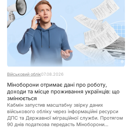
банком на залишок коштів, мають окремий
порядок оподаткування
Військовий облік
07.08.2026
Міноборони отримає дані про роботу,
доходи та місце проживання українців: що
змінюється
Кабмін запустив масштабну звірку даних
військового обліку через інформаційні ресурси
ДПС та Державної міграційної служби. Протягом
90 днів податкова передасть Міноборони
інформацію про чоловіків віком від 18 до 60