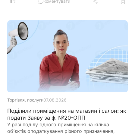
оборотного капіталу за нижчою ставкою, а з 1
Коментувати
вересня запрацюють нові вимоги для учасників
програми
Торгівля, послуги
07.08.2026
Поділили приміщення на магазин і салон: як
подати Заяву за ф. №20-ОПП
У разі поділу одного приміщення на кілька
об’єктів оподаткування різного призначення,