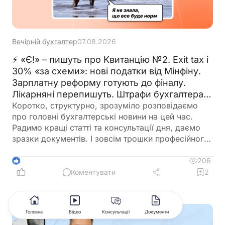
Вечірній бухгалтер
07.08.2026
⚡ «Є!» – пишуть про Квитанцію №2. Exit tax і
30% «за схеми»: нові податки від Мінфіну.
Зарплатну реформу готують до фіналу.
Лікарняні перепишуть. Штрафи бухгалтерам
– теж. 🙋‍♀️ Вечірній бухгалтер від 07.08.2026
Коротко, структурно, зрозуміло розповідаємо
про головні бухгалтерські новини на цей час.
Радимо кращі статті та консультації дня, даємо
зразки документів. І зовсім трошки професійного
гумору 😉
206
4
Коментувати
2
Головна
Відео
Консультації
Документи