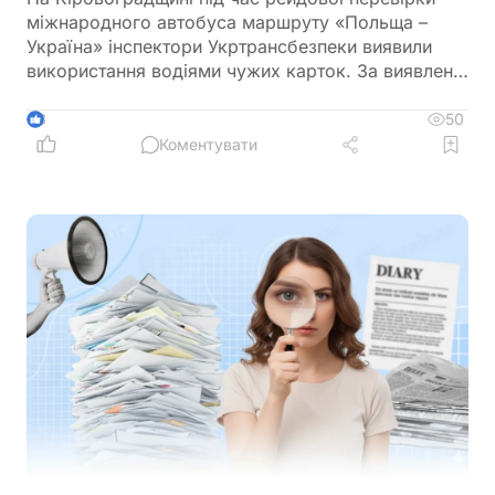
міжнародного автобуса маршруту «Польща –
Україна» інспектори Укртрансбезпеки виявили
використання водіями чужих карток. За виявлене
порушення перевізнику загрожує штраф у розмірі
34 тис. грн
50
3
Коментувати