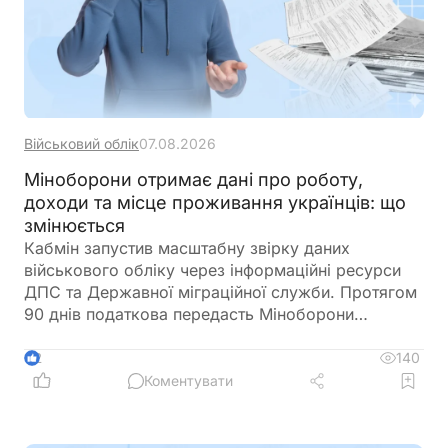
Військовий облік
07.08.2026
Міноборони отримає дані про роботу,
доходи та місце проживання українців: що
змінюється
Кабмін запустив масштабну звірку даних
військового обліку через інформаційні ресурси
ДПС та Державної міграційної служби. Протягом
90 днів податкова передасть Міноборони
інформацію про чоловіків віком від 18 до 60
років, включаючи відомості про місце роботи,
140
2
доходи та персональні дані. Паралельно ДМС
Коментувати
синхронізує з Реєстром призовників паспортні
дані, місце проживання, громадянство та навіть
відцифрований образ обличчя. Якщо людини ще