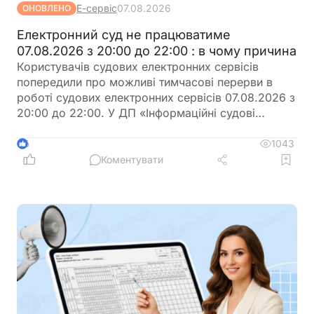
Е-сервіс
07.08.2026
ОНОВЛЕНО
Електронний суд не працюватиме
07.08.2026 з 20:00 до 22:00 : в чому причина
Користувачів судових електронних сервісів
попередили про можливі тимчасові перерви в
роботі судових електронних сервісів 07.08.2026 з
20:00 до 22:00. У ДП «Інформаційні судові
системи» просять врахувати цю інформацію під
час планування роботи із сервісами
1043
6
Коментувати