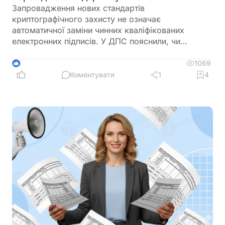
Запровадження нових стандартів
криптографічного захисту не означає
автоматичної заміни чинних кваліфікованих
електронних підписів. У ДПС пояснили, чи
залишатимуться дійсними КЕП, видані КНЕДП
ДПС, після переходу на новий стандарт «Купина»
1069
5
та чи потрібно користувачам отримувати нові
Коментувати
1
4
сертифікати