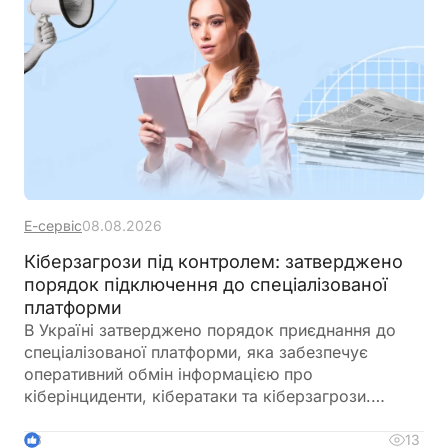
Е-сервіс
08.08.2026
Кіберзагрози під контролем: затверджено
порядок підключення до спеціалізованої
платформи
В Україні затверджено порядок приєднання до
спеціалізованої платформи, яка забезпечує
оперативний обмін інформацією про
кіберінциденти, кібератаки та кіберзагрози.
Новий механізм покликаний посилити взаємодію
між державними органами, операторами
13
3