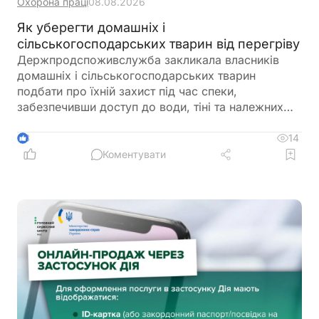
Охорона праці
08.08.2026
Як уберегти домашніх і
сільськогосподарських тварин від перегріву
Держпродспоживслужба закликала власників
домашніх і сільськогосподарських тварин
подбати про їхній захист під час спеки,
забезпечивши доступ до води, тіні та належних
умов утримання. У відомстві також нагадали про
заборону залишати тварин у зачинених
14
3
автомобілях або на прив’язі під прямим сонячним
Коментувати
промінням