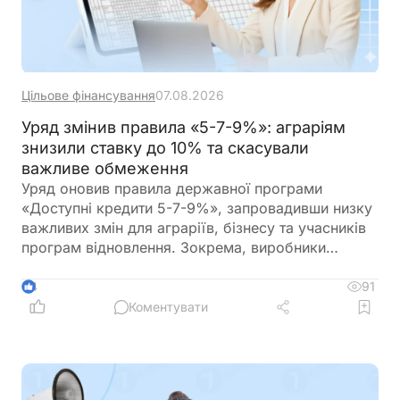
Цільове фінансування
07.08.2026
Уряд змінив правила «5-7-9%»: аграріям
знизили ставку до 10% та скасували
важливе обмеження
Уряд оновив правила державної програми
«Доступні кредити 5-7-9%», запровадивши низку
важливих змін для аграріїв, бізнесу та учасників
програм відновлення. Зокрема, виробники
сільськогосподарської продукції отримають
більше можливостей для фінансування
91
4
оборотного капіталу за нижчою ставкою, а з 1
Коментувати
вересня запрацюють нові вимоги для учасників
програми