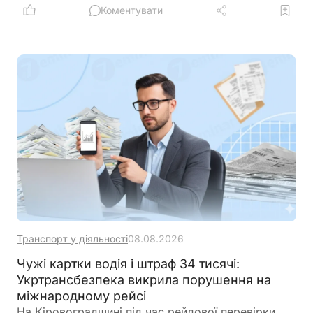
критичної інфраструктури та іншими суб’єктами
Коментувати
кібербезпеки
Транспорт у діяльності
08.08.2026
Чужі картки водія і штраф 34 тисячі:
Укртрансбезпека викрила порушення на
міжнародному рейсі
На Кіровоградщині під час рейдової перевірки