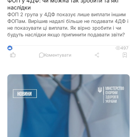
ФОП у 4ДФ: чи можна так зробити та які
наслідки
ФОП 2 група у 4ДФ показує лише виплати іншим
ФОПам. Вирішив надалі більше не подавати 4ДФ і
не показувати ці виплати. Як вірно зробити і чи
будуть наслідки якщо припинити подавати звіти?
497
5
Коментувати