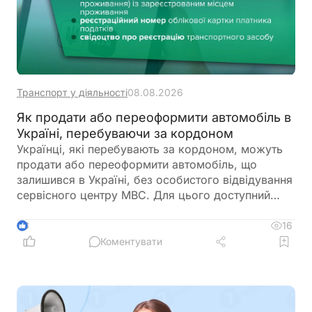
Транспорт у діяльності
08.08.2026
Як продати або переоформити автомобіль в
Україні, перебуваючи за кордоном
Українці, які перебувають за кордоном, можуть
продати або переоформити автомобіль, що
залишився в Україні, без особистого відвідування
сервісного центру МВС. Для цього доступний
онлайн-продаж через Дію або оформлення
довіреності на уповноваженого представника
16
3
Коментувати