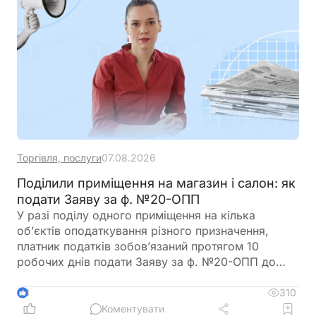
Торгівля, послуги
07.08.2026
Поділили приміщення на магазин і салон: як
подати Заяву за ф. №20-ОПП
У разі поділу одного приміщення на кілька
об’єктів оподаткування різного призначення,
платник податків зобов’язаний протягом 10
робочих днів подати Заяву за ф. №20-ОПП до
податкового органу. У Заяві необхідно вказати
інформацію про закриття попереднього об’єкта і
310
3
створення нових у різних рядках, кожному з яких
Коментувати