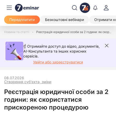
Передплатити
Безкоштовні вебінари
Отримати к
Новини та статті
Реєстрація юридичної особи за 2 години: як скористатися прискореною процедурою
☝️ Отримайте доступ до відео, документів,
AI-Консультанта та інших корисних
сервісів.
Увійти або зареєструватися
08.07.2026
Створення суб'єкта, зміни
Реєстрація юридичної особи за 2
години: як скористатися
прискореною процедурою