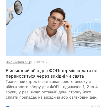
немає у військовому реєстрі, система
автоматично сформує для неї цифровий профіль
на підставі отриманої інформації
Військовий збір
07.08.2026
Військовий збір для ФОП: термін сплати не
переноситься через вихідні чи свята
Граничний строк сплати авансового внеску з
військового збору для ФОП – єдинників 1, 2 та 4
групи, у разі якщо останній день строку його
сплати припадає на вихідний або святковий день,
не переноситься на операційний день, що настає