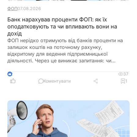
ФОП
07.08.2026
Банк нарахував проценти ФОП: як їх
оподатковують та чи впливають вони на
дохід
ФОП нерідко отримують від банків проценти на
залишок коштів на поточному рахунку,
відкритому для ведення підприємницької
діяльності. Через це виникає запитання: чи
потрібно включати такі суми до
підприємницького доходу та сплачувати з них
37
2
податки як із доходу ФОП. Податкове
Коментувати
1
законодавство розмежовує доходи від
господарської діяльності та пасивні доходи
фізичної особи. Саме тому проценти, нараховані
банком на залишок коштів, мають окремий
порядок оподаткування