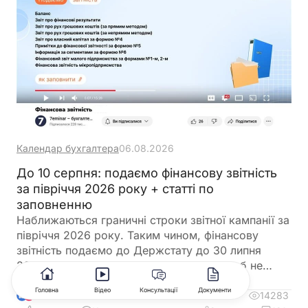
Календар бухгалтера
06.08.2026
До 10 серпня: подаємо фінансову звітність
за півріччя 2026 року + статті по
заповненню
Наближаються граничні строки звітної кампанії за
півріччя 2026 року. Таким чином, фінансову
звітність подаємо до Держстату до 30 липня
2026 року, а до ДПС до 10 серпня. А щоб не
загубитися в рядках та формах, ми зібрали все в
Головна
Відео
Консультації
Документи
одному місці
14283
13