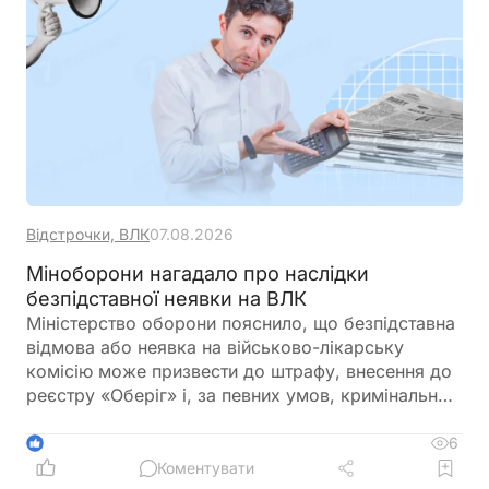
Відстрочки, ВЛК
07.08.2026
Міноборони нагадало про наслідки
безпідставної неявки на ВЛК
Міністерство оборони пояснило, що безпідставна
відмова або неявка на військово-лікарську
комісію може призвести до штрафу, внесення до
реєстру «Оберіг» і, за певних умов, кримінальної
відповідальності. Водночас у відомстві нагадали,
що направлення на ВЛК можна оскаржити в суді
6
1
Коментувати