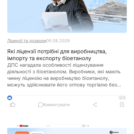
Ліцензії та дозволи
06.08.2026
Які ліцензії потрібні для виробництва,
імпорту та експорту біоетанолу
ДПС нагадала особливості ліцензування
діяльності з біоетанолом. Виробники, які мають
чинну ліцензію на виробництво біоетанолу,
можуть здійснювати його оптову торгівлю без
оформлення окремої ліцензії. Водночас для
імпорту, експорту та інших операцій із
5
3
біоетанолом закон встановлює окремі вимоги, а
Коментувати
його роздрібний продаж в Україні залишається
забороненим