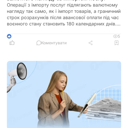
Операції з імпорту послуг підлягають валютному
нагляду так само, як і імпорт товарів, а граничний
строк розрахунків після авансової оплати під час
воєнного стану становить 180 календарних днів.
Податківці нагадали, які документи
підтверджують отримання послуг та які механізми
5
1
можуть допомогти уникнути відповідальності у
Коментувати
разі затримки їх виконання