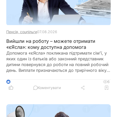
Пенсія, соцпільги
07.08.2026
Вийшли на роботу – можете отримати
«єЯсла»: кому доступна допомога
Допомога «єЯсла» покликана підтримати сім'ї, у
яких один із батьків або законний представник
дитини повернувся до роботи на повний робочий
день. Виплати призначаються до трирічного віку
дитини, а якщо звернутися протягом шести
місяців після виникнення права, їх можуть
6
1
нарахувати за попередній період
Коментувати