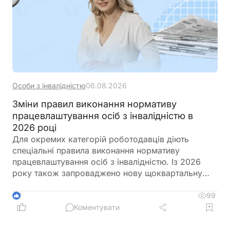
Особи з інвалідністю
06.08.2026
Зміни правил виконання нормативу
працевлаштування осіб з інвалідністю в
2026 році
Для окремих категорій роботодавців діють
спеціальні правила виконання нормативу
працевлаштування осіб з інвалідністю. Із 2026
року також запроваджено нову щоквартальну
звітність і змінено порядок сплати цільового
внеску у разі невиконання нормативу
99
2
Коментувати