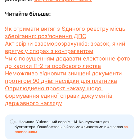
Читайте більше:
Як отримати витяг з Єдиного реєстру місць 
зберігання: роз'яснення ДПС
Акт звірки взаєморозрахунків: зразок, який 
врятує у спорах з контрагентом
Чи є порушенням додавати електронне фото 
до картки П-2 та особового листка
Неможливо відновити знищені документи 
протягом 90 днів: наслідки для платника
Оприлюднено проєкт наказу щодо 
формування єдиної справи документів 
державного нагляду
✨ Новинка! Унікальний сервіс – АІ-Консультант для
бухгалтера! Ознайомтесь із його можливостями вже зараз
за
посиланням