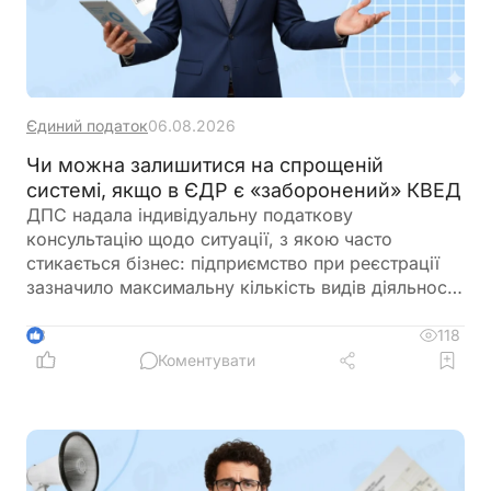
Єдиний податок
06.08.2026
Чи можна залишитися на спрощеній
системі, якщо в ЄДР є «заборонений» КВЕД
ДПС надала індивідуальну податкову
консультацію щодо ситуації, з якою часто
стикається бізнес: підприємство при реєстрації
зазначило максимальну кількість видів діяльності
за КВЕД, частина з яких виявилася забороненою
для платників єдиного податку 3-ї групи і вже
118
3
отримало лист від ДПС. При цьому в заяві на
Коментувати
спрощену систему та у фінансово-господарській
діяльності використовувалися лише дозволені
коди