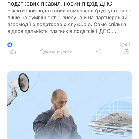
податкових правил: новий підхід ДПС
Ефективний податковий комплаєнс ґрунтується не
лише на сумлінності бізнесу, а й на партнерській
взаємодії з податковою службою. Саме спільна
відповідальність платників податків і ДПС,
превентивний підхід та якісна інформаційна
підтримка допомагають мінімізувати податкові
40
2
ризики та запобігати порушенням ще до їх
Коментувати
виникнення