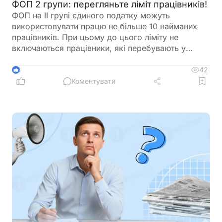
ФОП 2 групи: перегляньте ліміт працівників!
ФОП на ІІ групі єдиного податку можуть
використовувати працю не більше 10 найманих
працівників. При цьому до цього ліміту не
включаються працівники, які перебувають у
відпустці у зв’язку з вагітністю та пологами або у
відпустці для догляду за дитиною. Перед
42
3
оформленням нового працівника варто
Коментувати
перевірити, чи не буде перевищено встановлену
законодавством граничну кількість найманих осіб