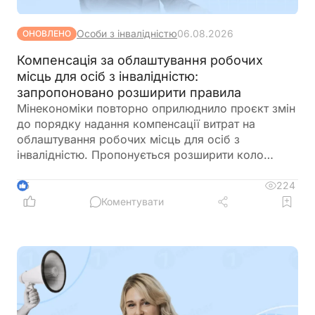
Особи з інвалідністю
06.08.2026
ОНОВЛЕНО
Компенсація за облаштування робочих
місць для осіб з інвалідністю:
запропоновано розширити правила
Мінекономіки повторно оприлюднило проєкт змін
до порядку надання компенсації витрат на
облаштування робочих місць для осіб з
інвалідністю. Пропонується розширити коло
отримувачів, врегулювати компенсацію для
ветеранів з інвалідністю, уточнити вимоги до
224
5
документів та умов оплати праці, а також
Коментувати
запровадити механізми контролю, щоб запобігти
зловживанням і подвійного фінансування