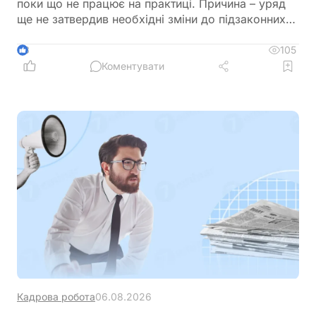
поки що не працює на практиці. Причина – уряд
ще не затвердив необхідні зміни до підзаконних
актів, які мають визначити порядок застосування
нових правил щодо підтвердження страхового
105
3
стажу та призначення пенсій
Коментувати
Кадрова робота
06.08.2026