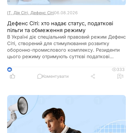
ІТ, Дія Сіті, Дефенс Сіті
06.08.2026
Дефенс Сіті: хто надає статус, податкові
пільги та обмеження режиму
В Україні діє спеціальний правовий режим Дефенс
Сіті, створений для стимулювання розвитку
оборонно-промислового комплексу. Резиденти
цього режиму отримують суттєві податкові
пільги, однак разом із ними – жорсткі вимоги до
цільового використання прибутку, обмеження на
333
4
виплату дивідендів та інвестиційні правила.
Коментувати
1
Розбираємо ключові умови, ризики та практичні
нюанси для бізнесу