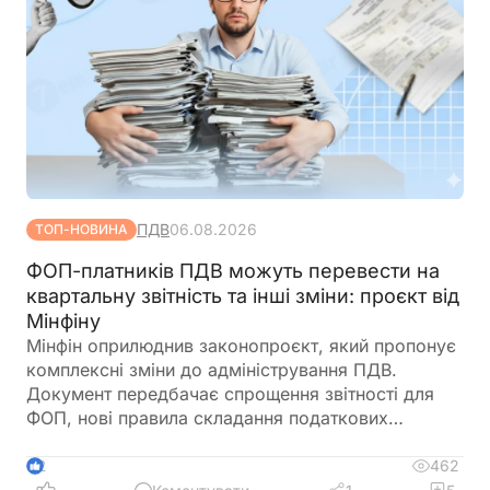
ПДВ
06.08.2026
ТОП-НОВИНА
ФОП-платників ПДВ можуть перевести на
квартальну звітність та інші зміни: проєкт від
Мінфіну
Мінфін оприлюднив законопроєкт, який пропонує
комплексні зміни до адміністрування ПДВ.
Документ передбачає спрощення звітності для
ФОП, нові правила складання податкових
накладних, збільшення порогу для перевірок
бюджетного відшкодування та запровадження
462
2