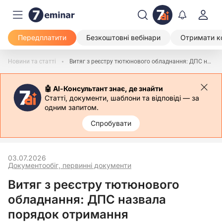
Передплатити
Безкоштовні вебінари
Отримати к
Новини та статті
Витяг з реєстру тютюнового обладнання: ДПС назвала порядок отримання
🤖 АІ-Консультант знає, де знайти
Статті, документи, шаблони та відповіді — за
одним запитом.
Спробувати
03.07.2026
Документообіг, первинні документи
Витяг з реєстру тютюнового
обладнання: ДПС назвала
порядок отримання