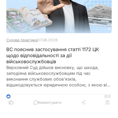
Судова практика
07.08.2026
ВС пояснив застосування статті 1172 ЦК
щодо відповідальності за дії
військовослужбовців
Верховний Суд дійшов висновку, що шкода,
заподіяна військовослужбовцем під час
виконання службових обов'язків,
відшкодовується юридичною особою, з якою він
перебуває у службових відносинах. Стягнення
компенсації безпосередньо з державного
3
1
бюджету у такому випадку не передбачене
Коментувати