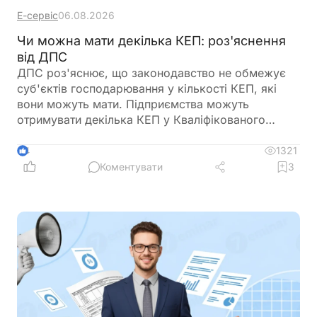
Е-сервіс
06.08.2026
Чи можна мати декілька КЕП: роз'яснення
від ДПС
ДПС роз'яснює, що законодавство не обмежує
суб'єктів господарювання у кількості КЕП, які
вони можуть мати. Підприємства можуть
отримувати декілька КЕП у Кваліфікованого
надавача електронних довірчих послуг ДПС
України
1321
4
Коментувати
3