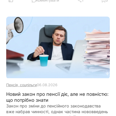
квартального звітного періоду для підприємців –
Коментувати
1
5
платників ПДВ
Пенсія, соцпільги
06.08.2026
Новий закон про пенсії діє, але не повністю:
що потрібно знати
Закон про зміни до пенсійного законодавства
вже набрав чинності, однак частина нововведень