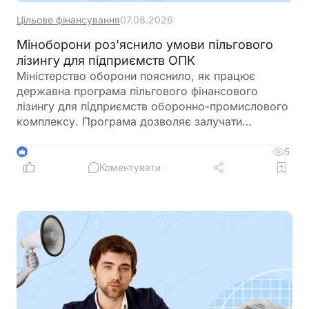
Цільове фінансування
07.08.2026
Міноборони роз'яснило умови пільгового
лізингу для підприємств ОПК
Міністерство оборони пояснило, як працює
державна програма пільгового фінансового
лізингу для підприємств оборонно-промислового
комплексу. Програма дозволяє залучати
обладнання, транспорт і виробничі приміщення зі
зниженим фінансовим навантаженням завдяки
5
1
державній компенсації
Коментувати