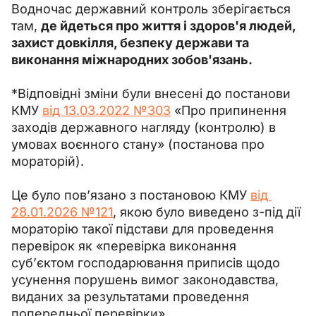
Водночас державний контроль зберігається 
там, 
де йдеться про життя і здоров'я людей, 
захист довкілля, безпеку держави та 
виконання міжнародних зобов'язань.
*Відповідні зміни були внесені до постанови 
КМУ 
від 13.03.2022 №303
 «Про припинення 
заходів державного нагляду (контролю) в 
умовах воєнного стану» (постанова про 
мораторій).
Це було пов’язано з постановою КМУ 
від 
28.01.2026 №121
, якою було виведено з-під дії 
мораторію такої підстави для проведення 
перевірок як «перевірка виконання 
суб’єктом господарювання приписів щодо 
усунення порушень вимог законодавства, 
виданих за результатами проведення 
попередньої перевірки».