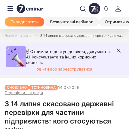
Передплатити
Безкоштовні вебінари
Отримати к
Новини та статті
З 14 липня скасовано державні перевірки для частини підприємств: кого стосуються зміни
☝️ Отримайте доступ до відео, документів,
AI-Консультанта та інших корисних
сервісів.
Увійти або зареєструватися
14.07.2026
ОНОВЛЕНО
ТОП-НОВИНА
Перевірки, штрафи
З 14 липня скасовано державні
перевірки для частини
підприємств: кого стосуються