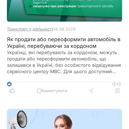
Транспорт у діяльності
08.08.2026
Як продати або переоформити автомобіль в
Україні, перебуваючи за кордоном
Українці, які перебувають за кордоном, можуть
продати або переоформити автомобіль, що
залишився в Україні, без особистого відвідування
сервісного центру МВС. Для цього доступний
онлайн-продаж через Дію або оформлення
довіреності на уповноваженого представника
13
3
Коментувати