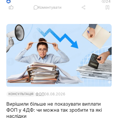
готівкових коштів (в дозволеному об’ємі
24
5
періодично знімаються з поточного рахунку).
Коментувати
ФОП не обліковує всі операції в господарській
діяльності. Яким чином можна надати пояснення
банку?
ФОП
08.08.2026
КОНСУЛЬТАЦІЯ
Вирішили більше не показувати виплати
ФОП у 4ДФ: чи можна так зробити та які
наслідки