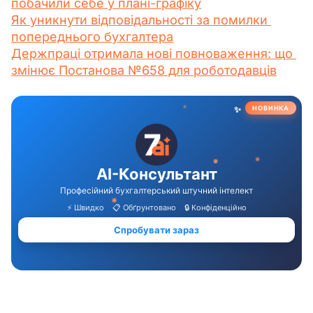
побачили себе у плані-графіку
Як уникнути відповідальності за помилки 
попереднього бухгалтера
Держпраці отримала нові повноваження: що 
змінює Постанова №658 для роботодавців