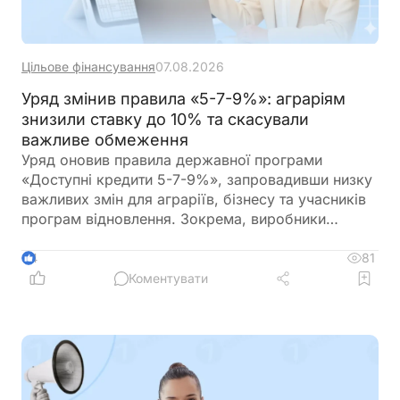
Цільове фінансування
07.08.2026
Уряд змінив правила «5-7-9%»: аграріям
знизили ставку до 10% та скасували
важливе обмеження
Уряд оновив правила державної програми
«Доступні кредити 5-7-9%», запровадивши низку
важливих змін для аграріїв, бізнесу та учасників
програм відновлення. Зокрема, виробники
сільськогосподарської продукції отримають
більше можливостей для фінансування
81
4
оборотного капіталу за нижчою ставкою, а з 1
Коментувати
вересня запрацюють нові вимоги для учасників
програми