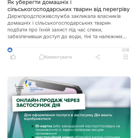
Як уберегти домашніх і
сільськогосподарських тварин від перегріву
Держпродспоживслужба закликала власників
домашніх і сільськогосподарських тварин
подбати про їхній захист під час спеки,
забезпечивши доступ до води, тіні та належних
умов утримання. У відомстві також нагадали про
заборону залишати тварин у зачинених
8
3
автомобілях або на прив’язі під прямим сонячним
Коментувати
промінням