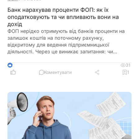
Банк нарахував проценти ФОП: як їх
оподатковують та чи впливають вони на
дохід
ФОП нерідко отримують від банків проценти на
залишок коштів на поточному рахунку,
відкритому для ведення підприємницької
діяльності. Через це виникає запитання: чи
потрібно включати такі суми до
підприємницького доходу та сплачувати з них
31
2
податки як із доходу ФОП. Податкове
Коментувати
1
законодавство розмежовує доходи від
господарської діяльності та пасивні доходи
фізичної особи. Саме тому проценти, нараховані
банком на залишок коштів, мають окремий
порядок оподаткування