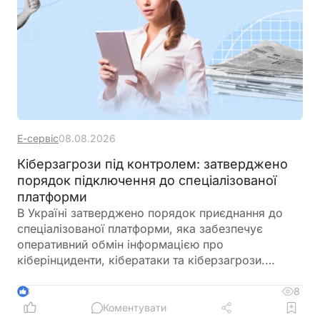
Е-сервіс
08.08.2026
Кіберзагрози під контролем: затверджено
порядок підключення до спеціалізованої
платформи
В Україні затверджено порядок приєднання до
спеціалізованої платформи, яка забезпечує
оперативний обмін інформацією про
кіберінциденти, кібератаки та кіберзагрози.
Новий механізм покликаний посилити взаємодію
між державними органами, операторами
8
3
критичної інфраструктури та іншими суб’єктами
Коментувати