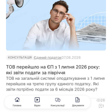
автоматично сформує для неї цифровий профіль
на підставі отриманої інформації
Єдиний податок
07.08.2026
КОНСУЛЬТАЦІЯ
ТОВ перейшло на ЄП з 1 липня 2026 року:
які звіти подати за півріччя
ТОВ на загальній системі оподаткування з 1 липня
перейшов на третю групу єдиного податку. Які
звіти потрібно подати за 6 місяців 2026 року?
26
4
Коментувати
1
Головна
Відео
Консультації
Документи