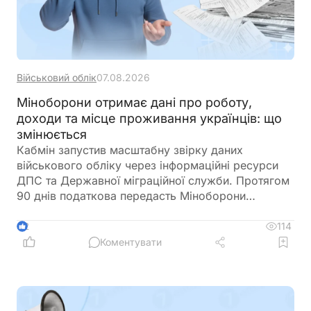
Військовий облік
07.08.2026
Міноборони отримає дані про роботу,
доходи та місце проживання українців: що
змінюється
Кабмін запустив масштабну звірку даних
військового обліку через інформаційні ресурси
ДПС та Державної міграційної служби. Протягом
90 днів податкова передасть Міноборони
інформацію про чоловіків віком від 18 до 60
років, включаючи відомості про місце роботи,
114
2
доходи та персональні дані. Паралельно ДМС
Коментувати
синхронізує з Реєстром призовників паспортні
дані, місце проживання, громадянство та навіть
відцифрований образ обличчя. Якщо людини ще
немає у військовому реєстрі, система