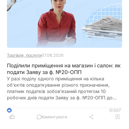
Торгівля, послуги
07.08.2026
Поділили приміщення на магазин і салон: як
подати Заяву за ф. №20-ОПП
У разі поділу одного приміщення на кілька
об’єктів оподаткування різного призначення,
платник податків зобов’язаний протягом 10
робочих днів подати Заяву за ф. №20-ОПП до
податкового органу. У Заяві необхідно вказати
інформацію про закриття попереднього об’єкта і
307
3
створення нових у різних рядках, кожному з яких
Коментувати
буде присвоєно окремий ідентифікатор