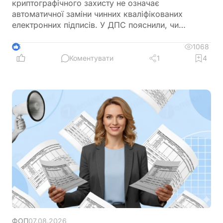
криптографічного захисту не означає
автоматичної заміни чинних кваліфікованих
електронних підписів. У ДПС пояснили, чи
залишатимуться дійсними КЕП, видані КНЕДП
ДПС, після переходу на новий стандарт «Купина»
1068
5
та чи потрібно користувачам отримувати нові
Коментувати
1
4
сертифікати
ФОП
07.08.2026