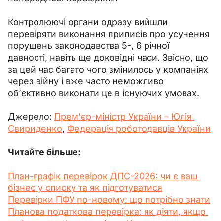
Контролюючі органи одразу вийшли 
перевіряти виконання приписів про усунення 
порушень законодавства 5-, 6 річної 
давності, навіть ще доковідні часи. Звісно, що 
за цей час багато чого змінилось у компаніях 
через війну і вже часто неможливо 
об’єктивно виконати це в існуючих умовах.
Джерело: 
Прем'єр-міністр України – Юлія 
Свириденко
, 
Федерація роботодавців України
Читайте більше:
План-графік перевірок ДПС-2026: чи є ваш 
бізнес у списку та як підготуватися
Перевірки ПФУ по-новому: що потрібно знати
Планова податкова перевірка: як діяти, якщо 