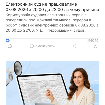
Електронний суд не працюватиме
07.08.2026 з 20:00 до 22:00 : в чому причина
Користувачів судових електронних сервісів
попередили про можливі тимчасові перерви в
роботі судових електронних сервісів 07.08.2026 з
20:00 до 22:00. У ДП «Інформаційні судові
системи» просять врахувати цю інформацію під
час планування роботи із сервісами
1040
6
Коментувати