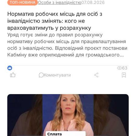
Особи з інвалідністю
07.08.2026
ТОП-НОВИНА
Норматив робочих місць для осіб з
інвалідністю змінять: кого не
враховуватимуть у розрахунку
Уряд готує зміни до правил розрахунку
нормативу робочих місць для працевлаштування
осіб з інвалідністю. Відповідний проєкт постанови
Кабміну вже оприлюднений для громадського
обговорення. Документ пропонує не враховувати
окремі штатні одиниці під час визначення
63
1
середньооблікової чисельності працівників.
Коментувати
Йдеться про посади, виконання обов'язків за
якими здійснюється безпосередньо на територіях
активних бойових дій