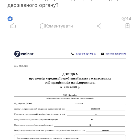
державного органу?
14
4
Коментувати