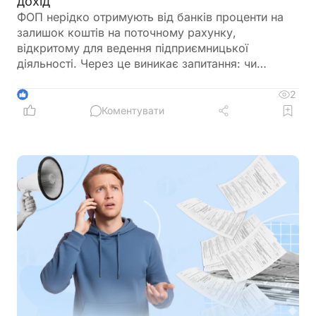
дохід
ФОП нерідко отримують від банків проценти на
залишок коштів на поточному рахунку,
відкритому для ведення підприємницької
діяльності. Через це виникає запитання: чи
потрібно включати такі суми до
підприємницького доходу та сплачувати з них
2
1
податки як із доходу ФОП. Податкове
Коментувати
законодавство розмежовує доходи від
господарської діяльності та пасивні доходи
фізичної особи. Саме тому проценти, нараховані
банком на залишок коштів, мають окремий
порядок оподаткування