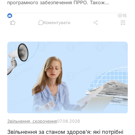
програмного забезпечення ПРРО. Також
податківці нагадали про обов’язок подати
повідомлення за формою J/F1391802 із даними
15
3
нового сертифіката відкритого ключа
Коментувати
Звільнення, скорочення
07.08.2026
Звільнення за станом здоров'я: які потрібні