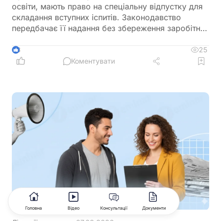
освіти, мають право на спеціальну відпустку для
складання вступних іспитів. Законодавство
передбачає її надання без збереження заробітної
плати, а також окремо враховує час, необхідний
для проїзду до місця проведення іспитів та назад
25
3
Коментувати
Головна
Відео
Консультації
Документи