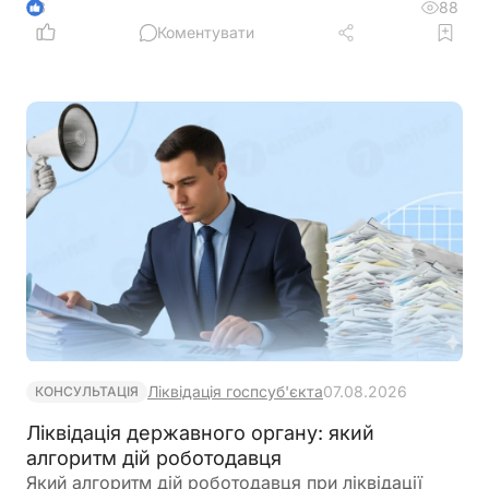
праці педагогів, яка передбачає нові посадові
88
3
оклади та поступовий перехід від Єдиної тарифної
Коментувати
сітки
Ліквідація госпсуб'єкта
07.08.2026
КОНСУЛЬТАЦІЯ
Ліквідація державного органу: який
алгоритм дій роботодавця
Який алгоритм дій роботодавця при ліквідації