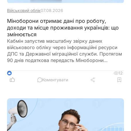
Військовий облік
07.08.2026
Міноборони отримає дані про роботу,
доходи та місце проживання українців: що
змінюється
Кабмін запустив масштабну звірку даних
військового обліку через інформаційні ресурси
ДПС та Державної міграційної служби. Протягом
90 днів податкова передасть Міноборони
інформацію про чоловіків віком від 18 до 60
років, включаючи відомості про місце роботи,
12
1
доходи та персональні дані. Паралельно ДМС
Коментувати
синхронізує з Реєстром призовників паспортні
дані, місце проживання, громадянство та навіть
відцифрований образ обличчя. Якщо людини ще
немає у військовому реєстрі, система
автоматично сформує для неї цифровий профіль
на підставі отриманої інформації