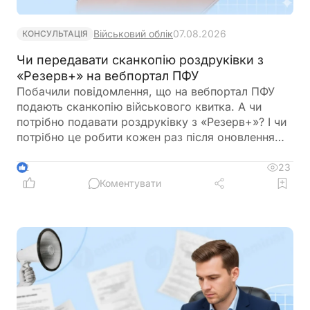
Військовий облік
07.08.2026
КОНСУЛЬТАЦІЯ
Чи передавати сканкопію роздруківки з
«Резерв+» на вебпортал ПФУ
Побачили повідомлення, що на вебпортал ПФУ
подають сканкопію військового квитка. А чи
потрібно подавати роздруківку з «Резерв+»? І чи
потрібно це робити кожен раз після оновлення
роздурківки?
23
2
Коментувати