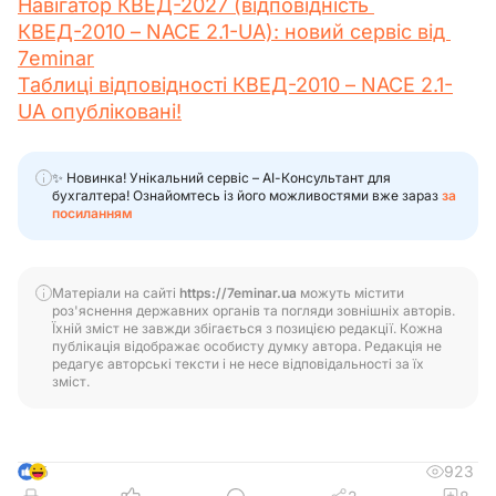
Навігатор КВЕД-2027 (відповідність 
КВЕД-2010 – NACE 2.1-UA): новий сервіс від 
7eminar
Таблиці відповідності КВЕД-2010 – NACE 2.1-
UA опубліковані!
✨ Новинка! Унікальний сервіс – АІ-Консультант для
бухгалтера! Ознайомтесь із його можливостями вже зараз
за
посиланням
Матеріали на сайті
https://7eminar.ua
можуть містити
роз'яснення державних органів та погляди зовнішніх авторів.
Їхній зміст не завжди збігається з позицією редакції. Кожна
публікація відображає особисту думку автора. Редакція не
редагує авторські тексти і не несе відповідальності за їх
зміст.
923
6