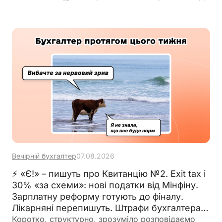
Вечірній бухгалтер
07.08.2026
⚡ «Є!» – пишуть про Квитанцію №2. Exit tax і
30% «за схеми»: нові податки від Мінфіну.
Зарплатну реформу готують до фіналу.
Лікарняні перепишуть. Штрафи бухгалтерам
– теж. 🙋‍♀️ Вечірній бухгалтер від 07.08.2026
Коротко, структурно, зрозуміло розповідаємо