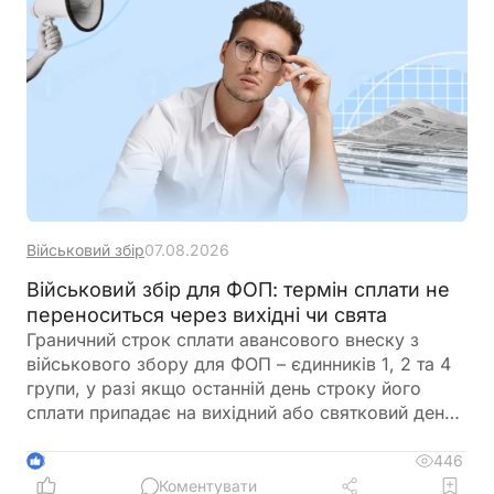
Військовий збір
07.08.2026
Військовий збір для ФОП: термін сплати не
переноситься через вихідні чи свята
Граничний строк сплати авансового внеску з
військового збору для ФОП – єдинників 1, 2 та 4
групи, у разі якщо останній день строку його
сплати припадає на вихідний або святковий день,
не переноситься на операційний день, що настає
за вихідним або святковим днем
446
3
Коментувати