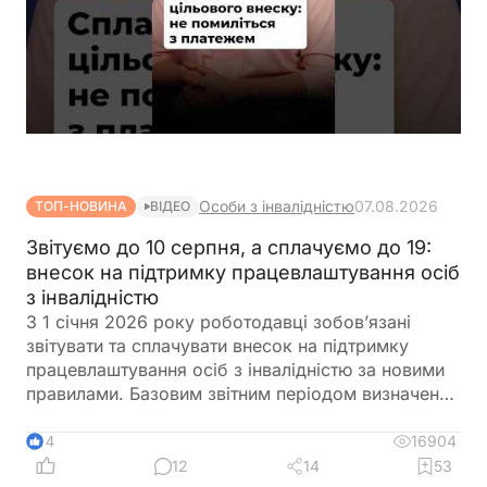
Особи з інвалідністю
07.08.2026
ТОП-НОВИНА
ВІДЕО
Звітуємо до 10 серпня, а сплачуємо до 19:
внесок на підтримку працевлаштування осіб
з інвалідністю
З 1 січня 2026 року роботодавці зобов’язані
звітувати та сплачувати внесок на підтримку
працевлаштування осіб з інвалідністю за новими
правилами. Базовим звітним періодом визначено
календарний квартал. Звіт подається до
податкового органу протягом 40 календарних
16904
14
днів після закінчення кварталу, а сплата внеску
12
14
53