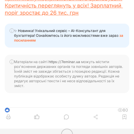
Критичність переглянуть у всіх! Зарплатний 
поріг зростає до 26 тис. грн
✨ Новинка! Унікальний сервіс – АІ-Консультант для
бухгалтера! Ознайомтесь із його можливостями вже зараз
за
посиланням
Матеріали на сайті
https://7eminar.ua
можуть містити
роз'яснення державних органів та погляди зовнішніх авторів.
Їхній зміст не завжди збігається з позицією редакції. Кожна
публікація відображає особисту думку автора. Редакція не
редагує авторські тексти і не несе відповідальності за їх
зміст.
80
4