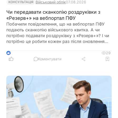
Військовий облік
07.08.2026
КОНСУЛЬТАЦІЯ
Чи передавати сканкопію роздруківки з
«Резерв+» на вебпортал ПФУ
Побачили повідомлення, що на вебпортал ПФУ
подають сканкопію військового квитка. А чи
потрібно подавати роздруківку з «Резерв+»? І чи
потрібно це робити кожен раз після оновлення
роздурківки?
29
5
Коментувати