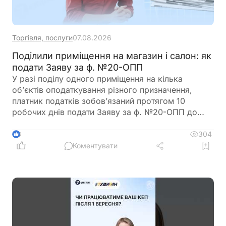
Торгівля, послуги
07.08.2026
Поділили приміщення на магазин і салон: як
подати Заяву за ф. №20-ОПП
У разі поділу одного приміщення на кілька
об’єктів оподаткування різного призначення,
платник податків зобов’язаний протягом 10
робочих днів подати Заяву за ф. №20-ОПП до
податкового органу. У Заяві необхідно вказати
інформацію про закриття попереднього об’єкта і
304
3
створення нових у різних рядках, кожному з яких
Коментувати
буде присвоєно окремий ідентифікатор