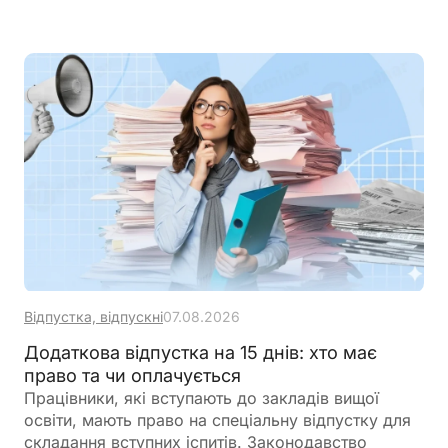
оформити у довільній формі, але важливо
правильно розрахувати середню зарплату
відповідно до чинних вимог. Щоб уникнути
помилок, скористайтеся Калькулятором
«Середня зарплата для бронювання», який
допоможе швидко визначити необхідний
показник та підготувати довідку
Відпустка, відпускні
07.08.2026
Додаткова відпустка на 15 днів: хто має
право та чи оплачується
Працівники, які вступають до закладів вищої
освіти, мають право на спеціальну відпустку для
складання вступних іспитів. Законодавство