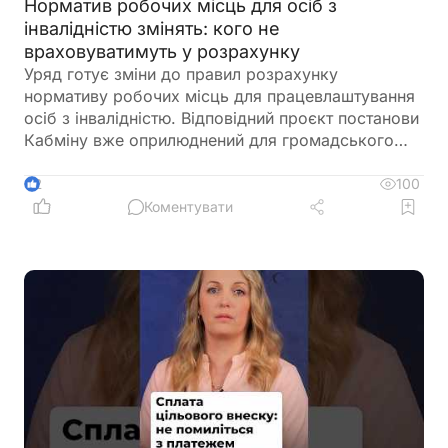
Норматив робочих місць для осіб з
інвалідністю змінять: кого не
враховуватимуть у розрахунку
Уряд готує зміни до правил розрахунку
нормативу робочих місць для працевлаштування
осіб з інвалідністю. Відповідний проєкт постанови
Кабміну вже оприлюднений для громадського
обговорення. Документ пропонує не враховувати
окремі штатні одиниці під час визначення
100
2
середньооблікової чисельності працівників.
Коментувати
Йдеться про посади, виконання обов'язків за
якими здійснюється безпосередньо на територіях
активних бойових дій