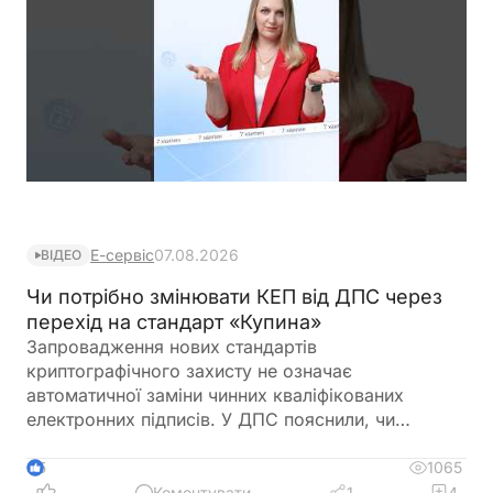
Е-сервіс
07.08.2026
ВІДЕО
Чи потрібно змінювати КЕП від ДПС через
перехід на стандарт «Купина»
Запровадження нових стандартів
криптографічного захисту не означає
автоматичної заміни чинних кваліфікованих
електронних підписів. У ДПС пояснили, чи
залишатимуться дійсними КЕП, видані КНЕДП
ДПС, після переходу на новий стандарт «Купина»
1065
5
та чи потрібно користувачам отримувати нові
Коментувати
1
4