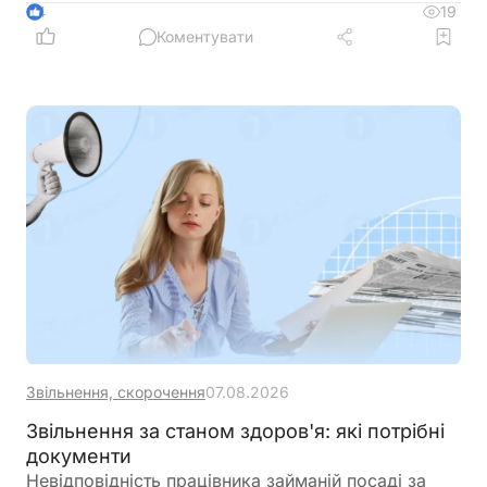
повідомлення за формою J/F1391802 із даними
19
4
нового сертифіката відкритого ключа
Коментувати
Звільнення, скорочення
07.08.2026
Звільнення за станом здоров'я: які потрібні
документи
Невідповідність працівника займаній посаді за