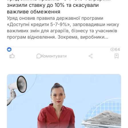
знизили ставку до 10% та скасували
важливе обмеження
Уряд оновив правила державної програми
«Доступні кредити 5-7-9%», запровадивши низку
важливих змін для аграріїв, бізнесу та учасників
програм відновлення. Зокрема, виробники
сільськогосподарської продукції отримають
більше можливостей для фінансування
64
4
оборотного капіталу за нижчою ставкою, а з 1
Коментувати
вересня запрацюють нові вимоги для учасників
програми