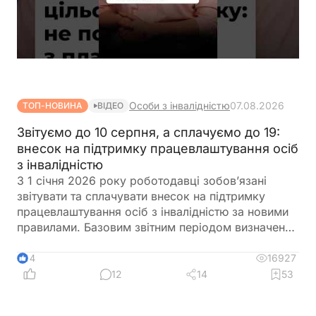
Особи з інвалідністю
07.08.2026
ТОП-НОВИНА
ВІДЕО
Звітуємо до 10 серпня, а сплачуємо до 19:
внесок на підтримку працевлаштування осіб
з інвалідністю
З 1 січня 2026 року роботодавці зобов’язані
звітувати та сплачувати внесок на підтримку
працевлаштування осіб з інвалідністю за новими
правилами. Базовим звітним періодом визначено
календарний квартал. Звіт подається до
податкового органу протягом 40 календарних
16927
14
днів після закінчення кварталу, а сплата внеску
12
14
53
здійснюється протягом 10 календарних днів після
граничного строку подання звіту