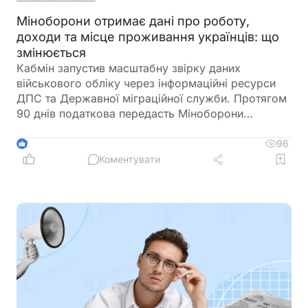
Міноборони отримає дані про роботу,
доходи та місце проживання українців: що
змінюється
Кабмін запустив масштабну звірку даних
військового обліку через інформаційні ресурси
ДПС та Державної міграційної служби. Протягом
90 днів податкова передасть Міноборони
інформацію про чоловіків віком від 18 до 60
років, включаючи відомості про місце роботи,
96
2
доходи та персональні дані. Паралельно ДМС
Коментувати
синхронізує з Реєстром призовників паспортні
дані, місце проживання, громадянство та навіть
відцифрований образ обличчя. Якщо людини ще
немає у військовому реєстрі, система
автоматично сформує для неї цифровий профіль
на підставі отриманої інформації