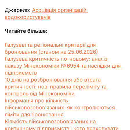
Джерело: 
Асоціація організацій 
водокористувачів
Читайте більше:
Галузеві та регіональні критерії для 
бронювання (станом на 25.06.2026)
Галузева критичність по-новому: аналіз 
наказу Мінекономіки №6954 та наслідки для 
підприємств
10 днів на розбронювання або втрата 
критичності: нові правила переліміту та 
контроль від Мінекономіки
Інформація про кількість 
військовозобов'язаних: як контролюються 
ліміти для бронювання
Кількість військовозобов’язаних на 
критичному підприємстві: кого враховувати