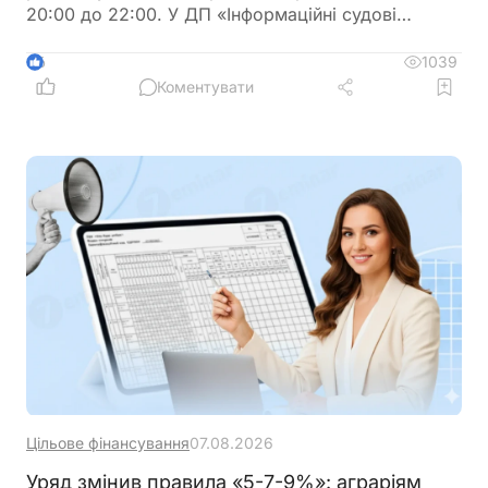
20:00 до 22:00. У ДП «Інформаційні судові
системи» просять врахувати цю інформацію під
час планування роботи із сервісами
1039
6
Коментувати
Цільове фінансування
07.08.2026
Уряд змінив правила «5-7-9%»: аграріям