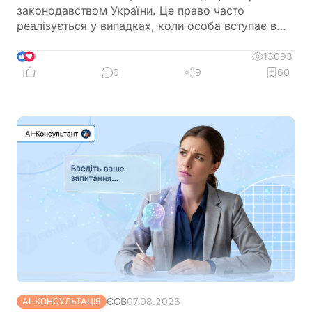
законодавством України. Це право часто
реалізується у випадках, коли особа вступає в
шлюб. Історично склалося так, що саме жінки
переважно змінюють прізвище під час
13093
9
одруження, тому в цій статті ми розглянемо
6
9
60
алгоритм дій для працівниці, яка змінила прізвище
після заміжжя. Варто зазначити, що цей алгоритм
буде однаковим і для чоловіків, які змінюють
прізвище, а також для подружжя, яке обирає
подвійне прізвище. Незалежно від причини зміни
особистих даних, дотримання відповідного
порядку допоможе уникнути непорозумінь із
роботодавцем і забезпечить своєчасне внесення
змін у документи
ЄСВ
07.08.2026
АІ-КОНСУЛЬТАЦІЯ