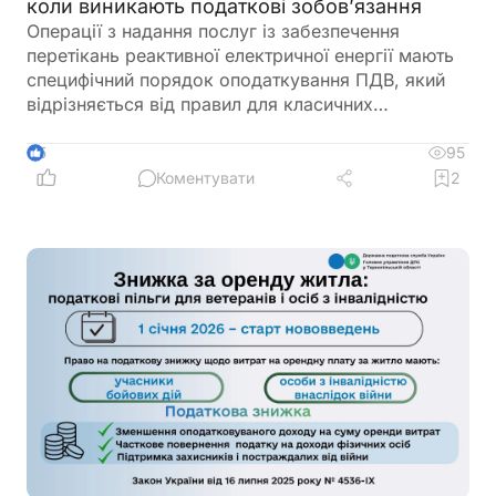
коли виникають податкові зобов’язання
Операції з надання послуг із забезпечення
перетікань реактивної електричної енергії мають
специфічний порядок оподаткування ПДВ, який
відрізняється від правил для класичних
енергетичних послуг. Попри певні особливості
ринку електроенергії, такі операції не підпадають
95
5
під касовий метод обліку ПДВ і оподатковуються
Коментувати
2
за загальними правилами «першої події». Це
напряму впливає на момент складання
податкової накладної та реєстрації її в ЄРПН