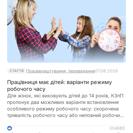
Працевлаштування, переведення
07.08.2026
СТАТТЯ
Працівниця має дітей: варіанти режиму
робочого часу
Для жінок, які виховують дітей до 14 років, КЗпП
пропонує два можливих варіанти встановлення
особливого режиму робочого часу: скорочена
тривалість робочого часу або неповний робочий
час. Давайте детальніше розглянемо їх
особливості
4685
3