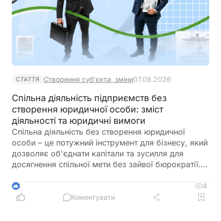
Створення суб'єкта, зміни
07.08.2026
СТАТТЯ
Спільна діяльність підприємств без
створення юридичної особи: зміст
діяльності та юридичні вимоги
Спільна діяльність без створення юридичної
особи – це потужний інструмент для бізнесу, який
дозволяє об'єднати капітали та зусилля для
досягнення спільної мети без зайвої бюрократії.
Однак така форма співпраці має свої особливості
та підводні камені. У цій статті ми детально
4
4
розібрали юридичну суть спільної діяльності та
Коментувати
ключові вимоги законодавства. Стаття буде
корисною для головних бухгалтерів, фінансових