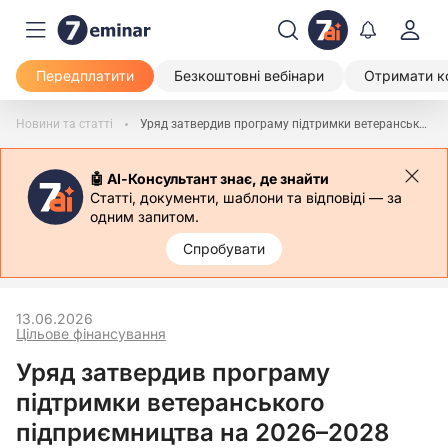
Передплатити
Безкоштовні вебінари
Отримати к
Новини та статті
Уряд затвердив програму підтримки ветеранського підприємництва на 2026–2028 роки
🤖 АІ-Консультант знає, де знайти
Статті, документи, шаблони та відповіді — за
одним запитом.
Спробувати
13.06.2026
Цільове фінансування
Уряд затвердив програму
підтримки ветеранського
підприємництва на 2026–2028