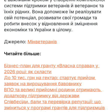
системи підтримки ветеранів й ветеранок та 
їхніх рідних. Вона допоможе їм реалізувати 
свій потенціал, розвивати свої громади та 
робити внесок у відновлення й зміцнення 
економіки та України в цілому.
Джерело: 
Мінветеранів
Читайте більше:
Бізнес-план для гранту «Власна справа» у 
2026 році: як скласти
До 10 тис. грн на гектар: стартує прийом 
заявок на вирощування бавовнику
ВПО та великі прийомні родини отримають 
додаткову підтримку від держави
Співбесіди, бали та перевірка репутації: що 
зміниться у програмі грантів для підприємців