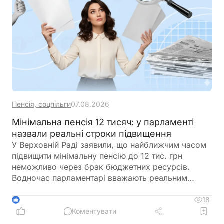
Пенсія, соцпільги
07.08.2026
Мінімальна пенсія 12 тисяч: у парламенті
назвали реальні строки підвищення
У Верховній Раді заявили, що найближчим часом
підвищити мінімальну пенсію до 12 тис. грн
неможливо через брак бюджетних ресурсів.
Водночас парламентарі вважають реальним
поступове збільшення мінімальної пенсії протягом
найближчих 3–5 років та наголошують на
18
1
необхідності комплексної пенсійної реформи
Коментувати