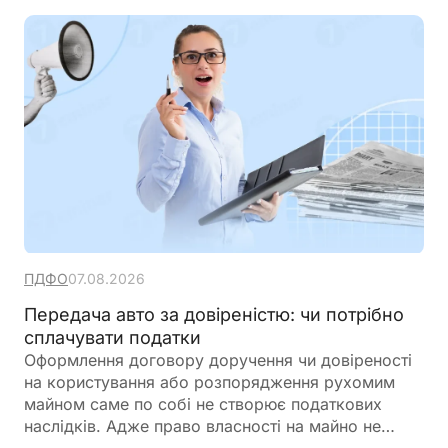
директорів, корпоративних юристів та керівників
підприємств, які планують або вже реалізують
спільні проєкти з партнерами
ПДФО
07.08.2026
Передача авто за довіреністю: чи потрібно
сплачувати податки
Оформлення договору доручення чи довіреності
на користування або розпорядження рухомим
майном саме по собі не створює податкових
наслідків. Адже право власності на майно не
переходить до повіреного. Обов’язок зі сплати