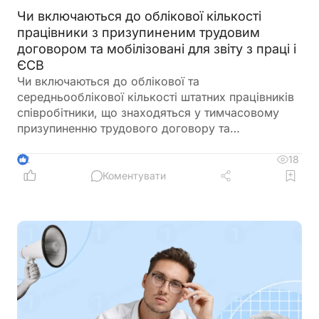
Чи включаються до облікової кількості
працівники з призупиненим трудовим
договором та мобілізовані для звіту з праці і
ЄСВ
Чи включаються до облікової та
середньооблікової кількості штатних працівників
співробітники, що знаходяться у тимчасовому
призупиненню трудового договору та
мобілізовані для Звіту з праці та для Звіту по
ЄСВ.
18
2
Коментувати