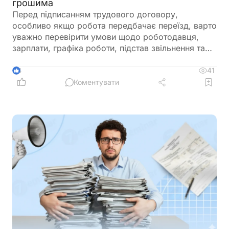
грошима
Перед підписанням трудового договору,
особливо якщо робота передбачає переїзд, варто
уважно перевірити умови щодо роботодавця,
зарплати, графіка роботи, підстав звільнення та
інших положень, які можуть створити ризики для
працівника
41
4
Коментувати