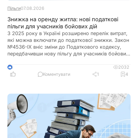
Пільги
07.08.2026
Знижка на оренду житла: нові податкові
пільги для учасників бойових дій
З 2025 року в Україні розширено перелік витрат,
які можна включати до податкової знижки. Закон
№4536-IX вніс зміни до Податкового кодексу,
передбачивши нову пільгу для учасників бойових
дій та осіб з інвалідністю внаслідок війни.
Відтепер вони можуть отримати податкову
2032
4
знижку за оренду житла, якщо виконані
Коментувати
1
4
встановлені законодавством умови. Знижка
надається у межах визначеного ліміту – не більше
30 мінімальних зарплат на рік