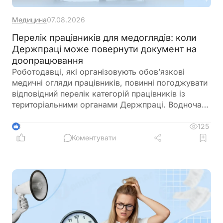
Медицина
07.08.2026
Перелік працівників для медоглядів: коли
Держпраці може повернути документ на
доопрацювання
Роботодавці, які організовують обов’язкові
медичні огляди працівників, повинні погоджувати
відповідний перелік категорій працівників із
територіальними органами Держпраці. Водночас
лікар з гігієни праці не може безпідставно
відмовити у погодженні такого переліку, але має
125
3
право перевірити його відповідність
Коментувати
законодавчим вимогам та умовам праці на
підприємстві. Якщо подані матеріали не
підтверджують необхідність медоглядів або
перелік складено неповно, документ можуть
повернути роботодавцю на доопрацювання із
зауваженнями