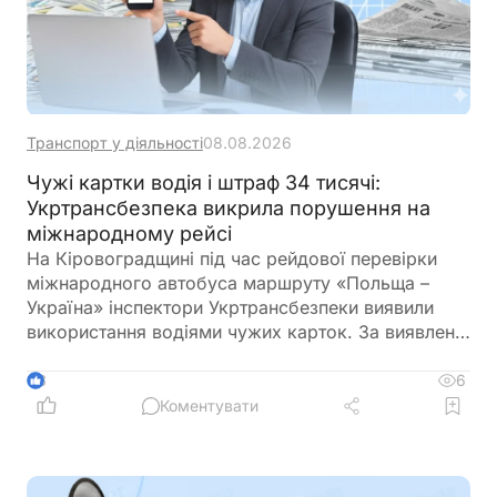
Транспорт у діяльності
08.08.2026
Чужі картки водія і штраф 34 тисячі:
Укртрансбезпека викрила порушення на
міжнародному рейсі
На Кіровоградщині під час рейдової перевірки
міжнародного автобуса маршруту «Польща –
Україна» інспектори Укртрансбезпеки виявили
використання водіями чужих карток. За виявлене
порушення перевізнику загрожує штраф у розмірі
34 тис. грн
6
3
Коментувати