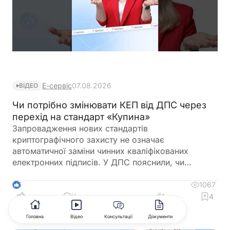
Е-сервіс
07.08.2026
ВІДЕО
Чи потрібно змінювати КЕП від ДПС через
перехід на стандарт «Купина»
Запровадження нових стандартів
криптографічного захисту не означає
автоматичної заміни чинних кваліфікованих
електронних підписів. У ДПС пояснили, чи
залишатимуться дійсними КЕП, видані КНЕДП
ДПС, після переходу на новий стандарт «Купина»
1067
5
та чи потрібно користувачам отримувати нові
Коментувати
1
4
сертифікати
Головна
Відео
Консультації
Документи