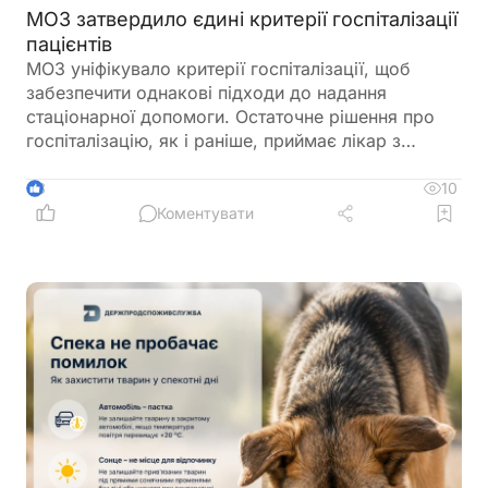
МОЗ затвердило єдині критерії госпіталізації
пацієнтів
МОЗ уніфікувало критерії госпіталізації, щоб
забезпечити однакові підходи до надання
стаціонарної допомоги. Остаточне рішення про
госпіталізацію, як і раніше, приймає лікар з
урахуванням стану пацієнта
10
3
Коментувати