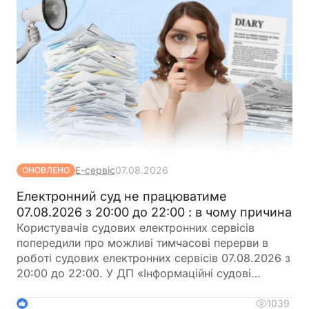
Е-сервіс
07.08.2026
ОНОВЛЕНО
Електронний суд не працюватиме
07.08.2026 з 20:00 до 22:00 : в чому причина
Користувачів судових електронних сервісів
попередили про можливі тимчасові перерви в
роботі судових електронних сервісів 07.08.2026 з
20:00 до 22:00. У ДП «Інформаційні судові
системи» просять врахувати цю інформацію під
час планування роботи із сервісами
1039
6