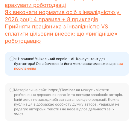
врахувати роботодавці
Як виконати норматив осіб з інвалідністю у 
2026 році: 4 правила + 8 прикладів
Прийняти працівника з інвалідністю VS 
сплатити цільовий внесок: що «вигідніше» 
роботодавцю
✨ Новинка! Унікальний сервіс – АІ-Консультант для
бухгалтера! Ознайомтесь із його можливостями вже зараз
за
посиланням
Матеріали на сайті
https://7eminar.ua
можуть містити
роз'яснення державних органів та погляди зовнішніх авторів.
Їхній зміст не завжди збігається з позицією редакції. Кожна
публікація відображає особисту думку автора. Редакція не
редагує авторські тексти і не несе відповідальності за їх
зміст.