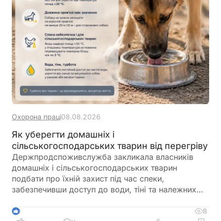
Охорона праці
08.08.2026
Як уберегти домашніх і
сільськогосподарських тварин від перегріву
Держпродспоживслужба закликала власників
домашніх і сільськогосподарських тварин
подбати про їхній захист під час спеки,
забезпечивши доступ до води, тіні та належних
умов утримання. У відомстві також нагадали про
заборону залишати тварин у зачинених
8
3