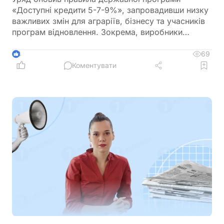
«Доступні кредити 5-7-9%», запровадивши низку
важливих змін для аграріїв, бізнесу та учасників
програм відновлення. Зокрема, виробники
сільськогосподарської продукції отримають
більше можливостей для фінансування
69
4
оборотного капіталу за нижчою ставкою, а з 1
Коментувати
вересня запрацюють нові вимоги для учасників
програми