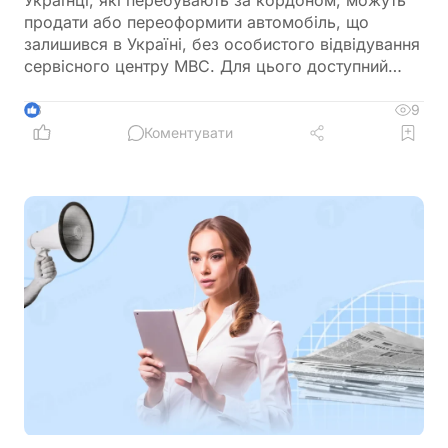
Українці, які перебувають за кордоном, можуть
продати або переоформити автомобіль, що
залишився в Україні, без особистого відвідування
сервісного центру МВС. Для цього доступний
онлайн-продаж через Дію або оформлення
довіреності на уповноваженого представника
9
3
Коментувати