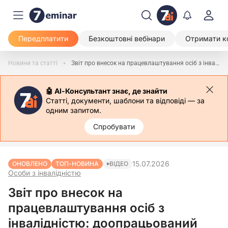
Передплатити
Безкоштовні вебінари
Отримати к
Новини та статті
Звіт про внесок на працевлаштування осіб з інвалідністю: доопрацьований проєкт форми
🤖 АІ-Консультант знає, де знайти
Статті, документи, шаблони та відповіді — за
одним запитом.
Спробувати
15.07.2026
ОНОВЛЕНО
ТОП-НОВИНА
ВІДЕО
Особи з інвалідністю
Звіт про внесок на
працевлаштування осіб з
інвалідністю: доопрацьований