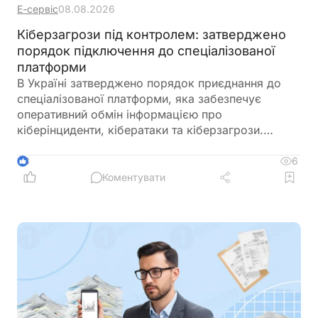
Е-сервіс
08.08.2026
Кіберзагрози під контролем: затверджено
порядок підключення до спеціалізованої
платформи
В Україні затверджено порядок приєднання до
спеціалізованої платформи, яка забезпечує
оперативний обмін інформацією про
кіберінциденти, кібератаки та кіберзагрози.
Новий механізм покликаний посилити взаємодію
між державними органами, операторами
6
3
критичної інфраструктури та іншими суб’єктами
Коментувати
кібербезпеки