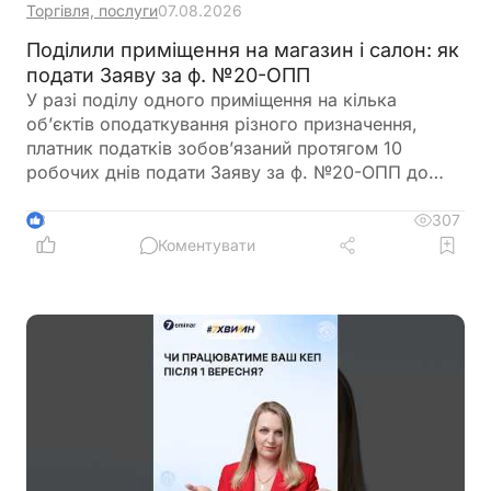
Торгівля, послуги
07.08.2026
Поділили приміщення на магазин і салон: як
подати Заяву за ф. №20-ОПП
У разі поділу одного приміщення на кілька
об’єктів оподаткування різного призначення,
платник податків зобов’язаний протягом 10
робочих днів подати Заяву за ф. №20-ОПП до
податкового органу. У Заяві необхідно вказати
інформацію про закриття попереднього об’єкта і
307
3
створення нових у різних рядках, кожному з яких
Коментувати
буде присвоєно окремий ідентифікатор