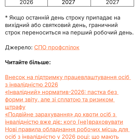
2026
2027 
2027
* Якщо останній день строку припадає на 
вихідний або святковий день, граничний 
строк переноситься на перший робочий день.
Джерело: 
СПО профспілок
Читайте більше:
Внесок на підтримку працевлаштування осіб 
з інвалідністю 2026
«Інвалідний» норматив-2026: пастка без 
форми звіту, але зі сплатою та ризиком 
штрафу
«Подвійне зарахування» до квоти осіб з 
інвалідністю вже діє: кого (не)враховувати
Нові правила обладнання робочих місць для 
осіб з інвалідністю у 2026 році: що мають 