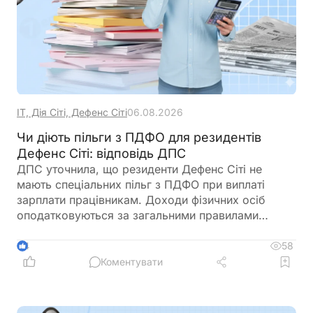
ІТ, Дія Сіті, Дефенс Сіті
06.08.2026
Чи діють пільги з ПДФО для резидентів
Дефенс Сіті: відповідь ДПС
ДПС уточнила, що резиденти Дефенс Сіті не
мають спеціальних пільг з ПДФО при виплаті
зарплати працівникам. Доходи фізичних осіб
оподатковуються за загальними правилами
Податкового кодексу. Водночас для самих
резидентів діють окремі податкові преференції за
58
4
іншими податками
Коментувати