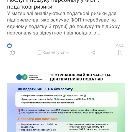
податкові ризики
У матеріалі аналізуються податкові ризики для
підприємства, яке залучає ФОП (перебуває на
єдиному податку 3 групи) до пошуку та підбору
персоналу за відсутності відповідного
профільного КВЕД 78.10 у реєстраційних даних.
Обґрунтовано, чому наявний код 82.11 (офісні
4
3
послуги) не покриває рекрутингову діяльність.
Коментувати
Детально розписано загрозу донарахування ЄСВ
(22%), а також ризики перекваліфікації доходу з
покладанням на підприємство функцій
податкового агента з ПДФО та військового
збору. Наведено аргументи судової практики та
практичні поради для мінімізації таких ризиків