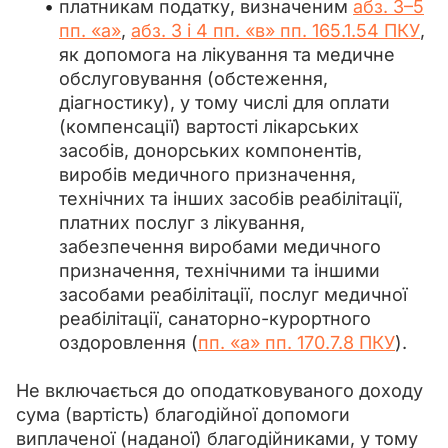
платникам податку, визначеним
абз. 3–5
пп. «а»
,
абз. 3 і 4 пп. «в» пп. 165.1.54 ПКУ
,
як допомога на лікування та медичне
обслуговування (обстеження,
діагностику), у тому числі для оплати
(компенсації) вартості лікарських
засобів, донорських компонентів,
виробів медичного призначення,
технічних та інших засобів реабілітації,
платних послуг з лікування,
забезпечення виробами медичного
призначення, технічними та іншими
засобами реабілітації, послуг медичної
реабілітації, санаторно-курортного
оздоровлення (
пп. «а» пп. 170.7.8 ПКУ
).
Не включається до оподатковуваного доходу 
сума (вартість) благодійної допомоги 
виплаченої (наданої) благодійниками, у тому 