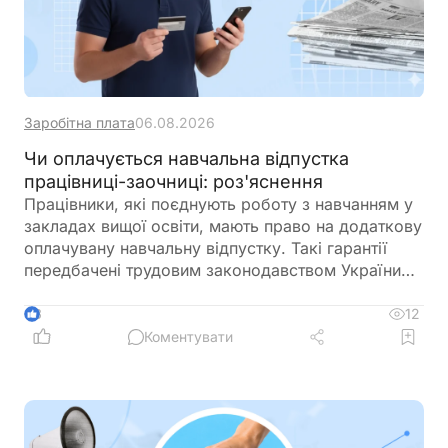
Заробітна плата
06.08.2026
Чи оплачується навчальна відпустка
працівниці-заочниці: роз'яснення
Працівники, які поєднують роботу з навчанням у
закладах вищої освіти, мають право на додаткову
оплачувану навчальну відпустку. Такі гарантії
передбачені трудовим законодавством України
для працівників за основним місцем роботи. На
період навчальної відпустки за ними зберігається
12
3
середній заробіток. Це правило поширюється,
Коментувати
зокрема, на працівників, які навчаються за
заочною формою