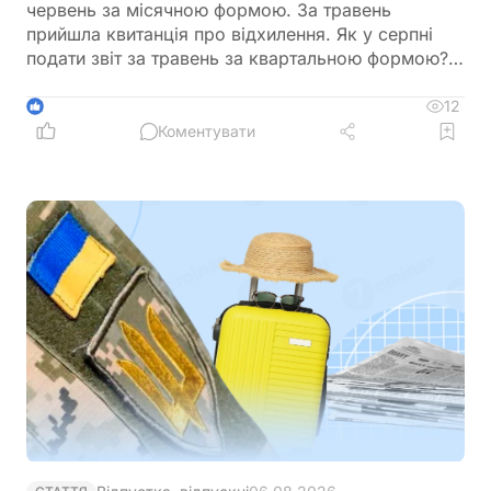
червень за місячною формою. За травень
прийшла квитанція про відхилення. Як у серпні
подати звіт за травень за квартальною формою?
Заповнювати лише показники травня і не
продублювати дані квітня та червня?
12
1
Коментувати