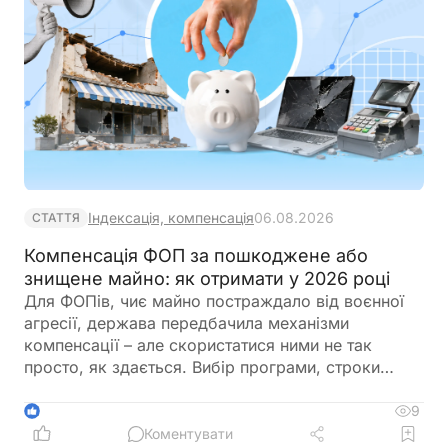
Індексація, компенсація
06.08.2026
СТАТТЯ
Компенсація ФОП за пошкоджене або
знищене майно: як отримати у 2026 році
Для ФОПів, чиє майно постраждало від воєнної
агресії, держава передбачила механізми
компенсації – але скористатися ними не так
просто, як здається. Вибір програми, строки
подання заяв, обов'язкова реєстрація до
моменту руйнування – все це критично важливі
9
1
деталі, від яких залежить результат. Пояснюємо,
Коментувати