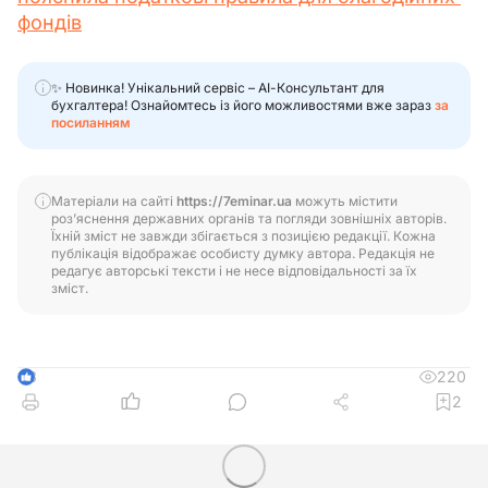
фондів
✨ Новинка! Унікальний сервіс – АІ-Консультант для
бухгалтера! Ознайомтесь із його можливостями вже зараз
за
посиланням
Матеріали на сайті
https://7eminar.ua
можуть містити
роз’яснення державних органів та погляди зовнішніх авторів.
Їхній зміст не завжди збігається з позицією редакції. Кожна
публікація відображає особисту думку автора. Редакція не
редагує авторські тексти і не несе відповідальності за їх
зміст.
220
3
2