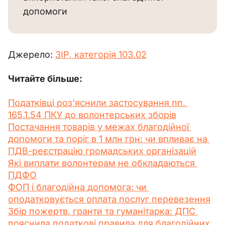
допомоги
Джерело: 
ЗІР, категорія 103.02
Читайте більше:
Податківці роз’яснили застосування пп. 
165.1.54 ПКУ до волонтерських зборів
Постачання товарів у межах благодійної 
допомоги та поріг в 1 млн грн: чи впливає на 
ПДВ-реєстрацію громадських організацій
Які виплати волонтерам не обкладаються 
ПДФО
ФОП і благодійна допомога: чи 
оподатковується оплата послуг перевезення
Збір пожертв, гранти та гуманітарка: ДПС 
пояснила податкові правила для благодійних 