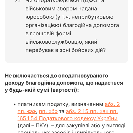
Чи оподатковується ПДФО та
військовим збором надана
юрособою (у т.ч. неприбутковою
організацією) благодійна допомога
в грошовій формі
військовослужбовцю, який
перебуває в зоні бойових дій?
Не включається до оподатковуваного 
доходу благодійна допомога, що надається 
у будь-якій сумі (вартості):
платникам податку, визначеним
абз. 2
пп. «а»
,
пп. «б»
та
абз. 2 і 5 пп. «в» пп.
165.1.54 Податкового кодексу України
(далі – ПКУ), – для закупівлі або у вигляді
спеціальних засобів індивідуального