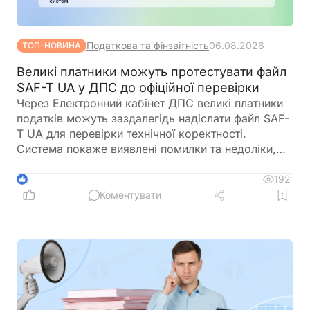
Податкова та фінзвітність
06.08.2026
ТОП-НОВИНА
Великі платники можуть протестувати файл
SAF-T UA у ДПС до офіційної перевірки
Через Електронний кабінет ДПС великі платники
податків можуть заздалегідь надіслати файл SAF-
T UA для перевірки технічної коректності.
Система покаже виявлені помилки та недоліки,
що дозволяє виправити їх до офіційного запиту
під час документальної перевірки, зменшуючи
192
5
ризик додаткових запитів і підвищуючи якість
Коментувати
даних