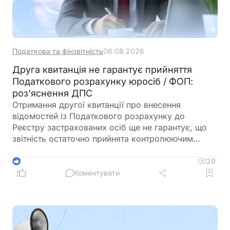
Податкова та фінзвітність
06.08.2026
Друга квитанція не гарантує прийняття
Податкового розрахунку юросіб / ФОП:
роз'яснення ДПС
Отримання другої квитанції про внесення
відомостей із Податкового розрахунку до
Реєстру застрахованих осіб ще не гарантує, що
звітність остаточно прийнята контролюючим
органом. Після цього ДПС має право провести
камеральну перевірку поданого Розрахунку.
29
2
Якщо під час такої перевірки буде встановлено
Коментувати
порушення вимог щодо його заповнення або
подання, звіт можуть визнати неприйнятим