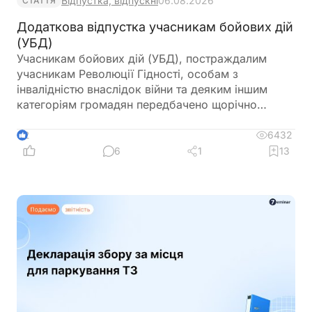
Відпустка, відпускні
06.08.2026
СТАТТЯ
Додаткова відпустка учасникам бойових дій
(УБД)
Учасникам бойових дій (УБД), постраждалим
учасникам Революції Гідності, особам з
інвалідністю внаслідок війни та деяким іншим
категоріям громадян передбачено щорічно
додаткові 14 днів відпустки. У статті розповідаємо
про правила їх надання
6432
2
6
1
13