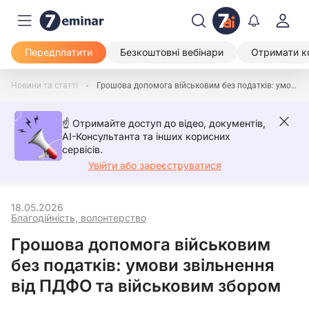
Передплатити
Безкоштовні вебінари
Отримати к
Новини та статті
Грошова допомога військовим без податків: умови звільнення від ПДФО та військовим збором
☝️ Отримайте доступ до відео, документів,
AI-Консультанта та інших корисних
сервісів.
Увійти або зареєструватися
18.05.2026
Благодійність, волонтерство
Грошова допомога військовим
без податків: умови звільнення
від ПДФО та військовим збором