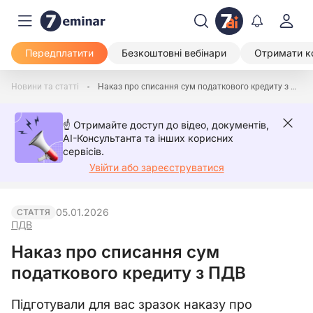
Передплатити
Безкоштовні вебінари
Отримати к
Новини та статті
Наказ про списання сум податкового кредиту з ПДВ
☝️ Отримайте доступ до відео, документів,
AI-Консультанта та інших корисних
сервісів.
Увійти або зареєструватися
05.01.2026
СТАТТЯ
ПДВ
Наказ про списання сум
податкового кредиту з ПДВ
Підготували для вас зразок наказу про