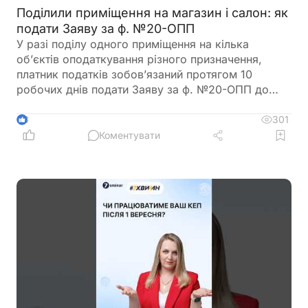
Поділили приміщення на магазин і салон: як
подати Заяву за ф. №20-ОПП
У разі поділу одного приміщення на кілька
об’єктів оподаткування різного призначення,
платник податків зобов’язаний протягом 10
робочих днів подати Заяву за ф. №20-ОПП до
податкового органу. У Заяві необхідно вказати
інформацію про закриття попереднього об’єкта і
301
3
створення нових у різних рядках, кожному з яких
Коментувати
буде присвоєно окремий ідентифікатор