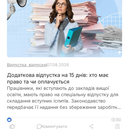
«Середня зарплата для бронювання», який
допоможе швидко визначити необхідний
показник та підготувати довідку
Відпустка, відпускні
07.08.2026
Додаткова відпустка на 15 днів: хто має
право та чи оплачується
Працівники, які вступають до закладів вищої
освіти, мають право на спеціальну відпустку для
складання вступних іспитів. Законодавство
передбачає її надання без збереження заробітної
плати, а також окремо враховує час, необхідний
для проїзду до місця проведення іспитів та назад
30
4
Коментувати