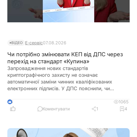
Е-сервіс
07.08.2026
ВІДЕО
Чи потрібно змінювати КЕП від ДПС через
перехід на стандарт «Купина»
Запровадження нових стандартів
криптографічного захисту не означає
автоматичної заміни чинних кваліфікованих
електронних підписів. У ДПС пояснили, чи
залишатимуться дійсними КЕП, видані КНЕДП
ДПС, після переходу на новий стандарт «Купина»
1065
5
та чи потрібно користувачам отримувати нові
Коментувати
1
4
сертифікати