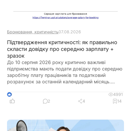
Бронювання, критичність
07.08.2026
Підтвердження критичності: як правильно
скласти довідку про середню зарплату +
зразок
До 10 серпня 2026 року критично важливі
підприємства мають подати довідку про середню
заробітну плату працівників та податковий
розрахунок за останній календарний місяць.
Саме довідка підтверджує виконання одного з
ключових критеріїв для збереження статусу
4991
9
критично важливого підприємства. Її можна
2
4
14
оформити у довільній формі, але важливо
правильно розрахувати середню зарплату
відповідно до чинних вимог. Щоб уникнути
помилок, скористайтеся Калькулятором