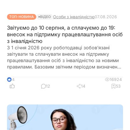
Особи з інвалідністю
07.08.2026
ТОП-НОВИНА
ВІДЕО
Звітуємо до 10 серпня, а сплачуємо до 19:
внесок на підтримку працевлаштування осіб
з інвалідністю
З 1 січня 2026 року роботодавці зобов’язані
звітувати та сплачувати внесок на підтримку
працевлаштування осіб з інвалідністю за новими
правилами. Базовим звітним періодом визначено
календарний квартал. Звіт подається до
податкового органу протягом 40 календарних
16924
14
днів після закінчення кварталу, а сплата внеску
12
14
53
здійснюється протягом 10 календарних днів після
граничного строку подання звіту