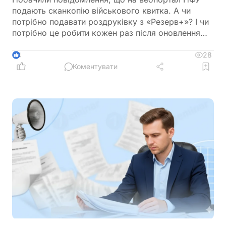
подають сканкопію військового квитка. А чи
потрібно подавати роздруківку з «Резерв+»? І чи
потрібно це робити кожен раз після оновлення
роздурківки?
28
4
Коментувати