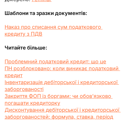
Шаблони та зразки документів:
Наказ про списання сум податкового 
кредиту з ПДВ
Читайте більше: 
Проблемний податковий кредит: що це
ПН розблоковано: коли виникає податковий 
кредит
Інвентаризація дебіторської і кредиторської 
заборгованості
Закриття ФОП із боргами: чи обов’язково 
погашати кредиторку
Дисконтування дебіторської і кредиторської 
заборгованостей: формула, ставка, період