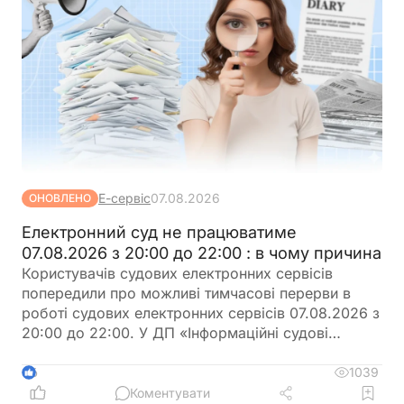
Е-сервіс
07.08.2026
ОНОВЛЕНО
Електронний суд не працюватиме
07.08.2026 з 20:00 до 22:00 : в чому причина
Користувачів судових електронних сервісів
попередили про можливі тимчасові перерви в
роботі судових електронних сервісів 07.08.2026 з
20:00 до 22:00. У ДП «Інформаційні судові
системи» просять врахувати цю інформацію під
час планування роботи із сервісами
1039
6
Коментувати