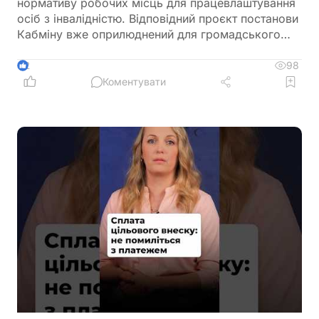
нормативу робочих місць для працевлаштування
осіб з інвалідністю. Відповідний проєкт постанови
Кабміну вже оприлюднений для громадського
обговорення. Документ пропонує не враховувати
окремі штатні одиниці під час визначення
98
2
середньооблікової чисельності працівників.
Коментувати
Йдеться про посади, виконання обов'язків за
якими здійснюється безпосередньо на територіях
активних бойових дій