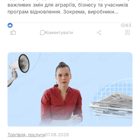
важливих змін для аграріїв, бізнесу та учасників
програм відновлення. Зокрема, виробники
сільськогосподарської продукції отримають
більше можливостей для фінансування
63
4
оборотного капіталу за нижчою ставкою, а з 1
Коментувати
вересня запрацюють нові вимоги для учасників
програми
Торгівля, послуги
07.08.2026