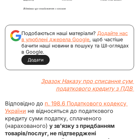
Подобаються наші матеріали?
Додайте нас
в улюблені джерела Google
, щоб частіше
бачити наші новини в пошуку та ШІ-оглядах
в Google.
Додати
Зразок Наказу про списання сум 
податкового кредиту з ПДВ 
Відповідно до 
п. 198.6 Под
аткового кодексу 
України
 не відносяться до податкового 
кредиту суми податку, сплаченого 
(нарахованого) 
у зв’язку з придбанням 
товарів/послуг, не підтверджені 