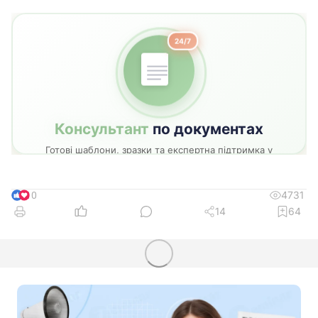
4731
10
14
64