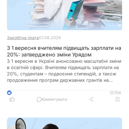
Заробітна плата
07.08.2026
З 1 вересня вчителям підвищать зарплати на
20%: затверджено зміни Урядом
З 1 вересня в Україні анонсовано масштабні зміни
в освітній сфері. Вчителям підвищать зарплати на
20%, студентам – подвоєння стипендій, а також
продовження програм державних грантів на
навчання. Крім того, уряд готує реформу оплати
праці педагогів, яка передбачає нові посадові
154
4
оклади та поступовий перехід від Єдиної тарифної
Коментувати
сітки