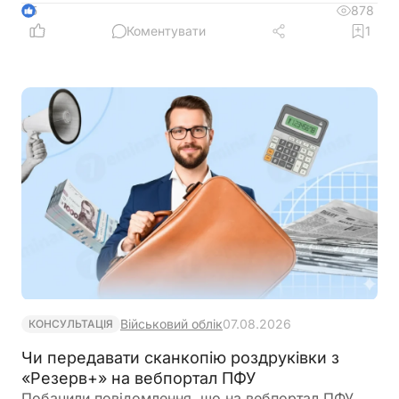
878
5
Коментувати
1
Військовий облік
07.08.2026
КОНСУЛЬТАЦІЯ
Чи передавати сканкопію роздруківки з
«Резерв+» на вебпортал ПФУ
Побачили повідомлення, що на вебпортал ПФУ