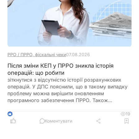
РРО / ПРРО, фіскальні чеки
07.08.2026
Після зміни КЕП у ПРРО зникла історія
операцій: що робити
зіткнутися з відсутністю історії розрахункових
операцій. У ДПС пояснили, що в такому випадку
проблему можна вирішити оновленням
програмного забезпечення ПРРО. Також
податківці нагадали про обов’язок подати
повідомлення за формою J/F1391802 із даними
19
4
нового сертифіката відкритого ключа
Коментувати