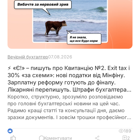
Вечірній бухгалтер
07.08.2026
⚡ «Є!» – пишуть про Квитанцію №2. Exit tax і
30% «за схеми»: нові податки від Мінфіну.
Зарплатну реформу готують до фіналу.
Лікарняні перепишуть. Штрафи бухгалтерам
– теж. 🙋‍♀️ Вечірній бухгалтер від 07.08.2026
Коротко, структурно, зрозуміло розповідаємо
про головні бухгалтерські новини на цей час.
Радимо кращі статті та консультації дня, даємо
зразки документів. І зовсім трошки професійного
гумору 😉
189
4
Коментувати
2