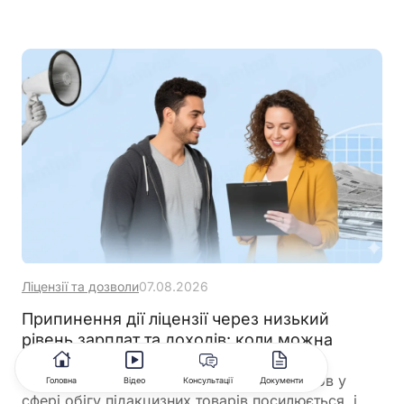
Ліцензії та дозволи
07.08.2026
Припинення дії ліцензії через низький
рівень зарплат та доходів: коли можна
отримати нову ліцензію
Контроль за дотриманням ліцензійних умов у
Головна
Відео
Консультації
Документи
сфері обігу підакцизних товарів посилюється, і