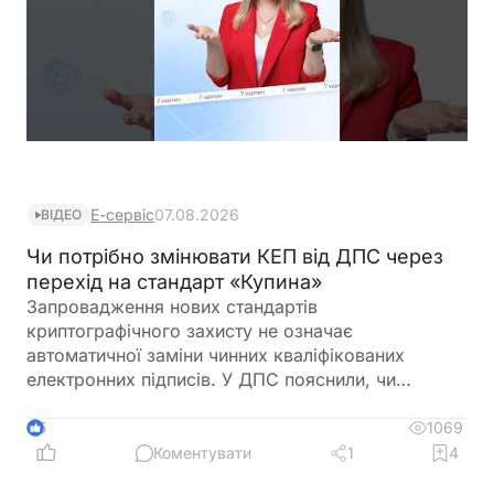
Е-сервіс
07.08.2026
ВІДЕО
Чи потрібно змінювати КЕП від ДПС через
перехід на стандарт «Купина»
Запровадження нових стандартів
криптографічного захисту не означає
автоматичної заміни чинних кваліфікованих
електронних підписів. У ДПС пояснили, чи
залишатимуться дійсними КЕП, видані КНЕДП
ДПС, після переходу на новий стандарт «Купина»
1069
5
та чи потрібно користувачам отримувати нові
Коментувати
1
4
сертифікати