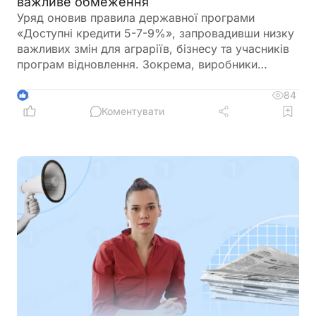
важливе обмеження
Уряд оновив правила державної програми
«Доступні кредити 5-7-9%», запровадивши низку
важливих змін для аграріїв, бізнесу та учасників
програм відновлення. Зокрема, виробники
сільськогосподарської продукції отримають
більше можливостей для фінансування
84
4
оборотного капіталу за нижчою ставкою, а з 1
Коментувати
вересня запрацюють нові вимоги для учасників
програми