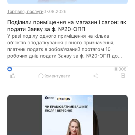
Торгівля, послуги
07.08.2026
Поділили приміщення на магазин і салон: як
подати Заяву за ф. №20-ОПП
У разі поділу одного приміщення на кілька
об’єктів оподаткування різного призначення,
платник податків зобов’язаний протягом 10
робочих днів подати Заяву за ф. №20-ОПП до
податкового органу. У Заяві необхідно вказати
інформацію про закриття попереднього об’єкта і
308
3
створення нових у різних рядках, кожному з яких
Коментувати
буде присвоєно окремий ідентифікатор