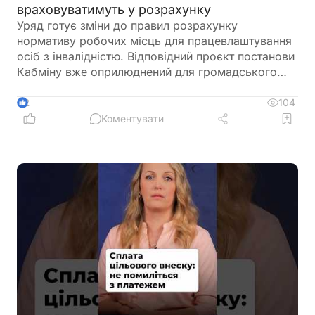
враховуватимуть у розрахунку
Уряд готує зміни до правил розрахунку
нормативу робочих місць для працевлаштування
осіб з інвалідністю. Відповідний проєкт постанови
Кабміну вже оприлюднений для громадського
обговорення. Документ пропонує не враховувати
окремі штатні одиниці під час визначення
104
2
середньооблікової чисельності працівників.
Коментувати
Йдеться про посади, виконання обов'язків за
якими здійснюється безпосередньо на територіях
активних бойових дій