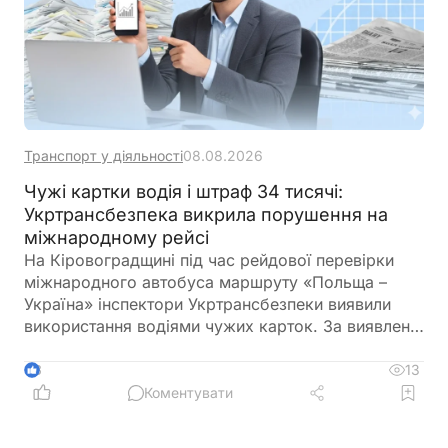
Транспорт у діяльності
08.08.2026
Чужі картки водія і штраф 34 тисячі:
Укртрансбезпека викрила порушення на
міжнародному рейсі
На Кіровоградщині під час рейдової перевірки
міжнародного автобуса маршруту «Польща –
Україна» інспектори Укртрансбезпеки виявили
використання водіями чужих карток. За виявлене
порушення перевізнику загрожує штраф у розмірі
34 тис. грн
13
3
Коментувати