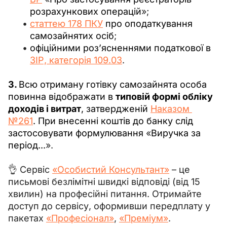
розрахункових операцій
»;
статтею 178 ПКУ
про оподаткування
самозайнятих осіб
;
офіційними роз’ясненнями податкової в
ЗІР, категорія 109.03
.
3. 
Всю отриману готівку самозайнята особа 
повинна відображати в 
типовій формі обліку 
доходів і витрат
, затвердженій 
Наказом 
№261
. При внесенні коштів до банку слід 
застосовувати формулювання 
«
Виручка за 
період...
».
👌 Сервіс 
«Особистий Консультант»
 – це 
письмові безлімітні швидкі відповіді (від 15 
хвилин) на професійні питання. Отримайте 
доступ до сервісу, оформивши передплату у 
пакетах 
«Професіонал»
, 
«Преміум»
.