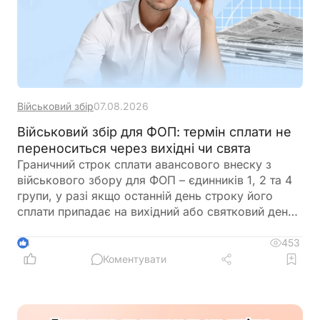
Військовий збір
07.08.2026
Військовий збір для ФОП: термін сплати не
переноситься через вихідні чи свята
Граничний строк сплати авансового внеску з
військового збору для ФОП – єдинників 1, 2 та 4
групи, у разі якщо останній день строку його
сплати припадає на вихідний або святковий день,
не переноситься на операційний день, що настає
за вихідним або святковим днем
453
4
Коментувати