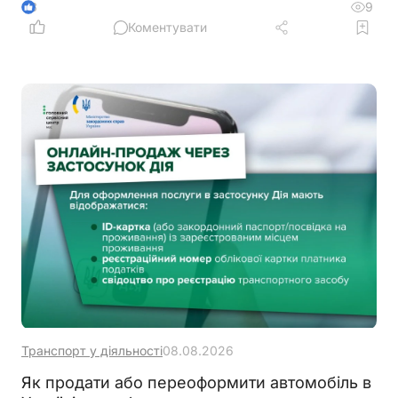
заборону залишати тварин у зачинених
9
3
автомобілях або на прив’язі під прямим сонячним
Коментувати
промінням
Транспорт у діяльності
08.08.2026
Як продати або переоформити автомобіль в