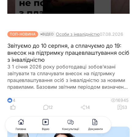
Особи з інвалідністю
07.08.2026
ТОП-НОВИНА
ВІДЕО
Звітуємо до 10 серпня, а сплачуємо до 19:
внесок на підтримку працевлаштування осіб
з інвалідністю
З 1 січня 2026 року роботодавці зобов’язані
звітувати та сплачувати внесок на підтримку
працевлаштування осіб з інвалідністю за новими
правилами. Базовим звітним періодом визначено
календарний квартал. Звіт подається до
податкового органу протягом 40 календарних
16945
14
днів після закінчення кварталу, а сплата внеску
12
14
53
здійснюється протягом 10 календарних днів після
граничного строку подання звіту
Головна
Відео
Консультації
Документи