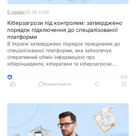
Е-сервіс
08.08.2026
Кіберзагрози під контролем: затверджено
порядок підключення до спеціалізованої
платформи
В Україні затверджено порядок приєднання до
спеціалізованої платформи, яка забезпечує
оперативний обмін інформацією про
кіберінциденти, кібератаки та кіберзагрози.
Новий механізм покликаний посилити взаємодію
між державними органами, операторами
9
3
критичної інфраструктури та іншими суб’єктами
Коментувати
кібербезпеки