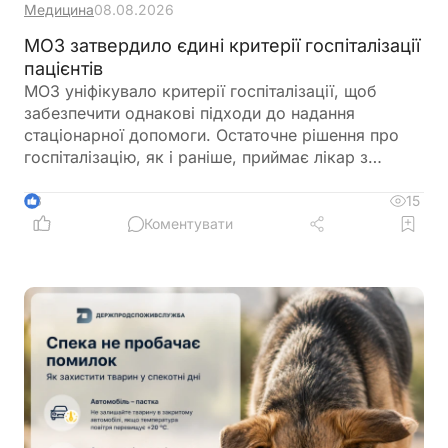
Медицина
08.08.2026
МОЗ затвердило єдині критерії госпіталізації
пацієнтів
МОЗ уніфікувало критерії госпіталізації, щоб
забезпечити однакові підходи до надання
стаціонарної допомоги. Остаточне рішення про
госпіталізацію, як і раніше, приймає лікар з
урахуванням стану пацієнта
15
3
Коментувати