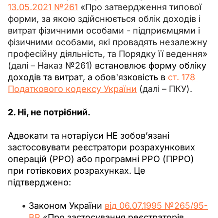
13.05.2021 №261
 «Про затвердження типової 
форми, за якою здійснюється облік доходів і 
витрат фізичними особами - підприємцями і 
фізичними особами, які провадять незалежну 
професійну діяльність, та Порядку її ведення» 
(далі – Наказ №261) 
встановлює форму обліку 
доходів та витрат, а обов'язковість в 
ст. 178 
Податкового кодексу України
 (далі – ПКУ).
2. Ні, не потрібний.
Адвокати та нотаріуси НЕ зобов’язані 
застосовувати реєстратори розрахункових 
операцій (РРО) або програмні РРО (ПРРО) 
при готівкових розрахунках. Це 
підтверджено:
Законом України
від 06.07.1995 №265/95-
ВР
«
Про застосування реєстраторів