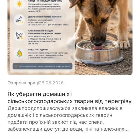
Охорона праці
08.08.2026
Як уберегти домашніх і
сільськогосподарських тварин від перегріву
Держпродспоживслужба закликала власників
домашніх і сільськогосподарських тварин
подбати про їхній захист під час спеки,
забезпечивши доступ до води, тіні та належних
умов утримання. У відомстві також нагадали про