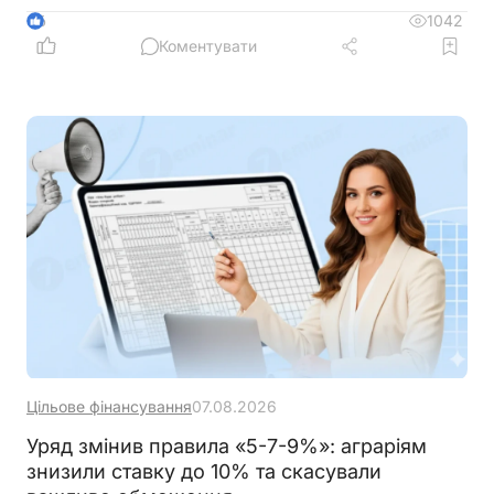
час планування роботи із сервісами
1042
6
Коментувати
Цільове фінансування
07.08.2026
Уряд змінив правила «5-7-9%»: аграріям
знизили ставку до 10% та скасували