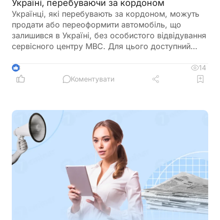
Україні, перебуваючи за кордоном
Українці, які перебувають за кордоном, можуть
продати або переоформити автомобіль, що
залишився в Україні, без особистого відвідування
сервісного центру МВС. Для цього доступний
онлайн-продаж через Дію або оформлення
довіреності на уповноваженого представника
14
3
Коментувати