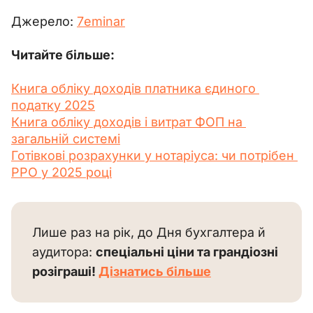
Джерело: 
7еminar
Читайте більше: 
Книга обліку доходів платника єдиного 
податку 2025
Книга обліку доходів і витрат ФОП на 
загальній системі
Готівкові розрахунки у нотаріуса: чи потрібен 
РРО у 2025 році
Лише раз на рік, до Дня бухгалтера й 
аудитора: 
спеціальні ціни та грандіозні 
розіграші! 
Дізнатись більше