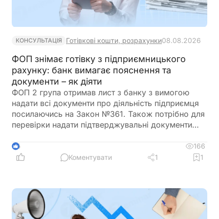
Готівкові кошти, розрахунки
08.08.2026
КОНСУЛЬТАЦІЯ
ФОП знімає готівку з підприємницького
рахунку: банк вимагає пояснення та
документи – як діяти
ФОП 2 група отримав лист з банку з вимогою
надати всі документи про діяльність підприємця
посилаючись на Закон №361. Також потрібно для
перевірки надати підтверджувальні документи
закупівлі товару і пояснення використання
готівкових коштів (в дозволеному об’ємі
166
6
періодично знімаються з поточного рахунку).
Коментувати
1
1
ФОП не обліковує всі операції в господарській
діяльності. Яким чином можна надати пояснення
банку?