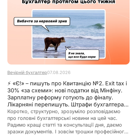
Вечірній бухгалтер
07.08.2026
⚡ «Є!» – пишуть про Квитанцію №2. Exit tax і
30% «за схеми»: нові податки від Мінфіну.
Зарплатну реформу готують до фіналу.
Лікарняні перепишуть. Штрафи бухгалтерам
– теж. 🙋‍♀️ Вечірній бухгалтер від 07.08.2026
Коротко, структурно, зрозуміло розповідаємо
про головні бухгалтерські новини на цей час.
Радимо кращі статті та консультації дня, даємо
зразки документів. І зовсім трошки професійного