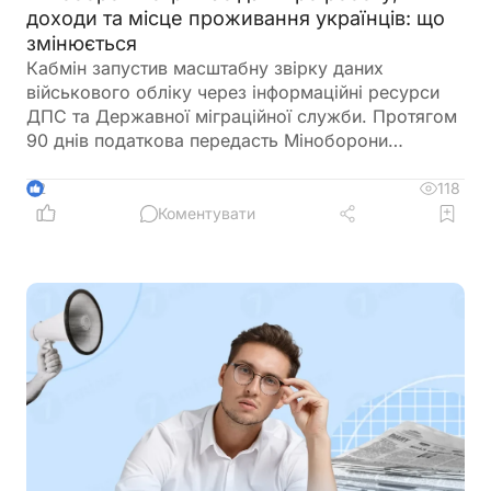
доходи та місце проживання українців: що
змінюється
Кабмін запустив масштабну звірку даних
військового обліку через інформаційні ресурси
ДПС та Державної міграційної служби. Протягом
90 днів податкова передасть Міноборони
інформацію про чоловіків віком від 18 до 60
років, включаючи відомості про місце роботи,
118
2
доходи та персональні дані. Паралельно ДМС
Коментувати
синхронізує з Реєстром призовників паспортні
дані, місце проживання, громадянство та навіть
відцифрований образ обличчя. Якщо людини ще
немає у військовому реєстрі, система
автоматично сформує для неї цифровий профіль
на підставі отриманої інформації