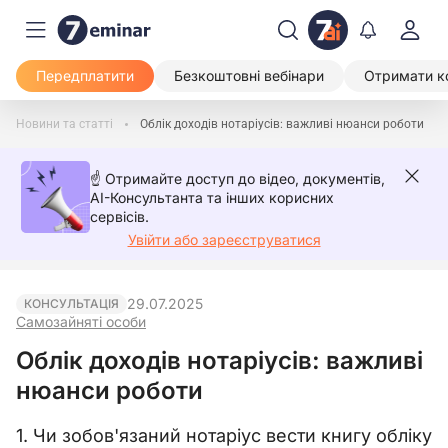
Передплатити
Безкоштовні вебінари
Отримати к
Новини та статті
Облік доходів нотаріусів: важливі нюанси роботи
☝️ Отримайте доступ до відео, документів,
AI-Консультанта та інших корисних
сервісів.
Увійти або зареєструватися
29.07.2025
КОНСУЛЬТАЦІЯ
Самозайняті особи
Облік доходів нотаріусів: важливі
нюанси роботи
1. Чи зобов'язаний нотаріус вести книгу обліку