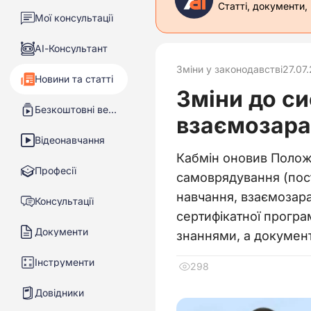
Статті, документи,
Мої консультації
АІ-Консультант
Зміни у законодавстві
27.07
Новини та статті
Зміни до с
Безкоштовні вебінари
взаємозарах
Відеонавчання
Кабмін оновив Полож
Професії
самоврядування (пос
навчання, взаємозара
Консультації
сертифікатної прогр
Документи
знаннями, а документ
Інструменти
298
Довідники