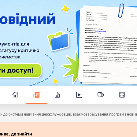
ни до системи навчання держслужбовців: взаємозарахування програм і нові 
знає, де знайти