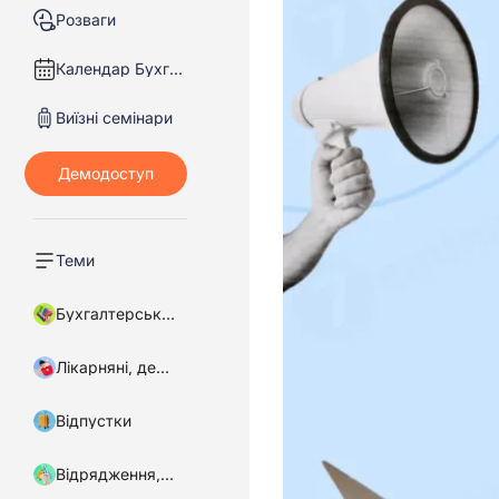
Розваги
Календар Бухгалтера
Виїзні семінари
Теми
Бухгалтерський облік
Лікарняні, декретні
Відпустки
Відрядження, підзвітні кошти