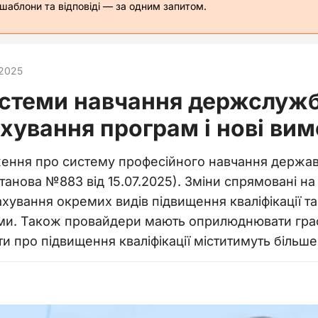
 шаблони та відповіді — за одним запитом.
.2025
истеми навчання держслужб
ування програм і нові вим
ення про систему професійного навчання державн
танова №883 від 15.07.2025). Зміни спрямовані н
хування окремих видів підвищення кваліфікації та
ами. Також провайдери мають оприлюднювати граф
и про підвищення кваліфікації міститимуть більше