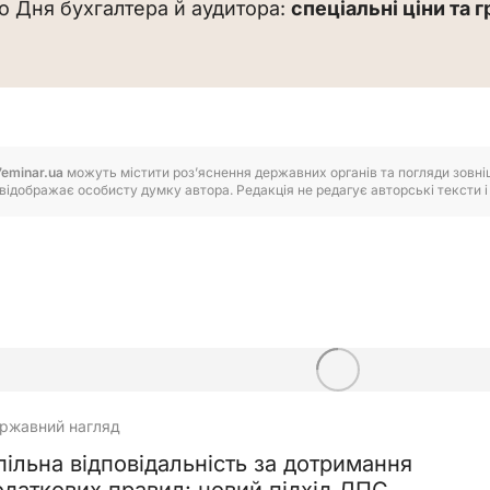
до Дня бухгалтера й аудитора: 
спеціальні ціни та г
7eminar.ua
можуть містити роз’яснення державних органів та погляди зовнішн
відображає особисту думку автора. Редакція не редагує авторські тексти і н
ржавний нагляд
пільна відповідальність за дотримання
одаткових правил: новий підхід ДПС