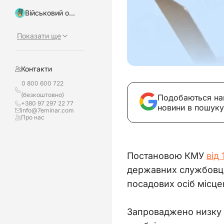
Військовий облік, бронювання
Показати ще
Контакти
0 800 600 722
(безкоштовно)
Подобаються на
+380 97 297 22 77
новини в пошуку
info@7eminar.com
Про нас
Постановою КМУ 
від
державних службовців
посадових осіб місце
Запроваджено низку 