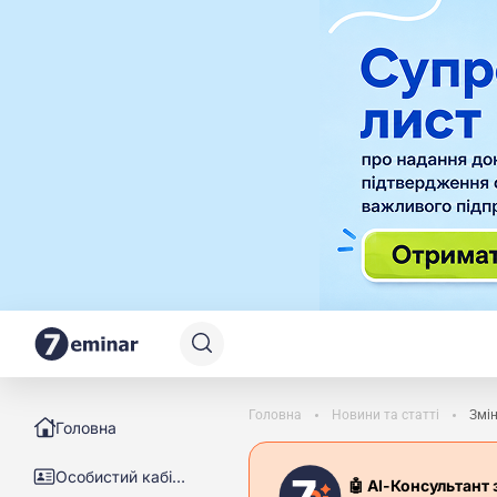
Головна
Новини та статті
Змі
Головна
Особистий кабінет
🤖 АІ-Консультант 