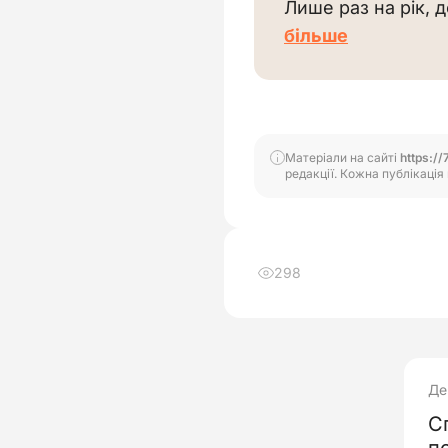
Лише раз на рік, 
більше
Матеріали на сайті
https://
редакції. Кожна публікація 
298
Де
С
п