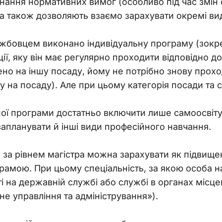
нання нормативних вимог (особливо під час змін 
а також дозволяють взаємо зарахувати окремі ви
бовцем виконано індивідуальну програму (зокре
ії, яку він має регулярно проходити відповідно до
о на іншу посаду, йому не потрібно знову проход
на посаду). Але при цьому категорія посади та с
ної програми достатньо включити лише самоосвіту.
запланувати й інші види професійного навчання.
и за рівнем магістра можна зарахувати як підвищен
рамою. При цьому спеціальність, за якою особа на
ті на державній службі або службі в органах міс
не управління та адміністрування»).