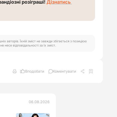
рандіозні розіграші! 
Дізнатись 
іх авторів. Їхній зміст не завжди збігається з позицією
е несе відповідальності за їх зміст.
Вподобати
Коментувати
06.08.2026