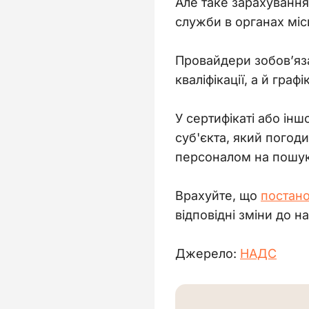
Але таке зарахуванн
служби в органах мі
Провайдери зобов’яз
кваліфікації, а й гр
У сертифікаті або інш
суб'єкта, який погод
персоналом на пошук/
Врахуйте, що 
постан
відповідні зміни до н
Джерело: 
НАДС