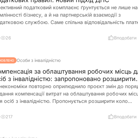
ективний податковий комплаєнс ґрунтується не лише на
млінності бізнесу, а й на партнерській взаємодії з
датковою службою. Саме спільна відповідальність плат
датків і ДПС, превентивний підхід та якісна інформаційн
дтримка допомагають мінімізувати податкові ризики та
26
Вподобати
побігати порушенням ще до їх виникнення
Особи з інвалідністю
НОВЛЕНО
омпенсація за облаштування робочих місць д
сіб з інвалідністю: запропоновано розширити
равила
некономіки повторно оприлюднило проєкт змін до поря
дання компенсації витрат на облаштування робочих міс
я осіб з інвалідністю. Пропонується розширити коло
римувачів, врегулювати компенсацію для ветеранів з
валідністю, уточнити вимоги до документів та умов опла
217
Вподобати
аці, а також запровадити механізми контролю, щоб запо
овживанням і подвійного фінансування