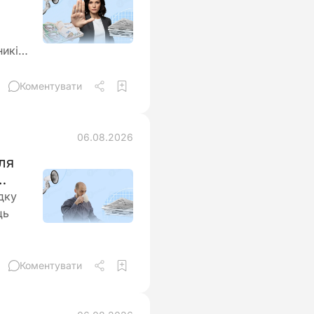
ників
а
Коментувати
06.08.2026
ля
дку
ць
ти
Коментувати
бігти