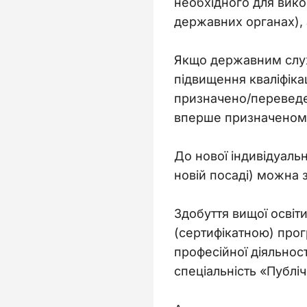
необхідного для вико
державних органах), 
Якщо державним служ
підвищення кваліфікац
призначено/переведен
вперше призначеному 
До нової індивідуаль
новій посаді) можна 
Здобуття вищої освіт
(сертифікатною) прог
професійної діяльнос
спеціальність «Публіч