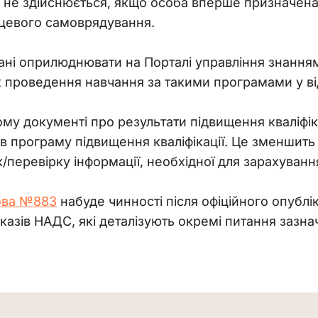
я не здійснюється, якщо особа вперше призначен
сцевого самоврядування.
ані оприлюднювати на Порталі управління знання
афік проведення навчання за такими програмами у 
ому документі про результати підвищення кваліфік
ив програму підвищення кваліфікації. Це зменшить
перевірку інформації, необхідної для зарахування
ова №883
 набуде чинності після офіційного опубл
аказів НАДС, які деталізують окремі питання зазн