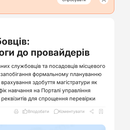
овців:
оги до провайдерів
их службовців та посадовців місцевого
а запобігання формальному плануванню
 врахування здобуття магістратури як
ік навчання на Порталі управління
 реквізитів для спрощення перевірки
Вподобати
Коментувати