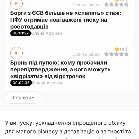
Оцініть відео:
Борги з ЄСВ більше не «спалять» стаж:
ПФУ отримає нові важелі тиску на
роботодавців
Олена Афоніна
00:01:22
0
(0)
Оцініть відео:
Бронь під лупою: кому пробачили
перепідтвердження, а кого можуть
«відрізати» від відстрочок
Олена Афоніна
00:02:35
Згорнути
У випуску: ускладнення спрощеного обліку
для малого бізнесу з деталізацією звітності та