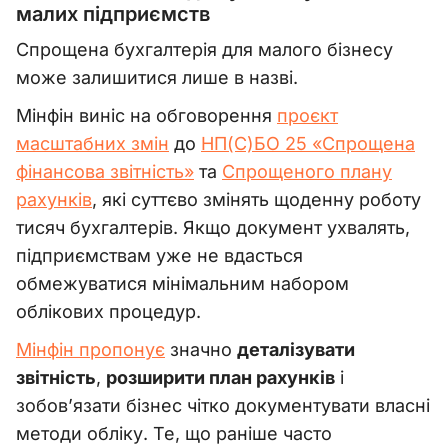
малих підприємств
Спрощена бухгалтерія для малого бізнесу
може залишитися лише в назві.
Мінфін виніс на обговорення
проєкт
масштабних змін
до
НП(С)БО 25 «Спрощена
фінансова звітність»
та
Спрощеного плану
рахунків
, які суттєво змінять щоденну роботу
тисяч бухгалтерів. Якщо документ ухвалять,
підприємствам уже не вдасться
обмежуватися мінімальним набором
облікових процедур.
Мінфін пропонує
значно
деталізувати
звітність
,
розширити план рахунків
і
зобов’язати бізнес чітко документувати власні
методи обліку. Те, що раніше часто