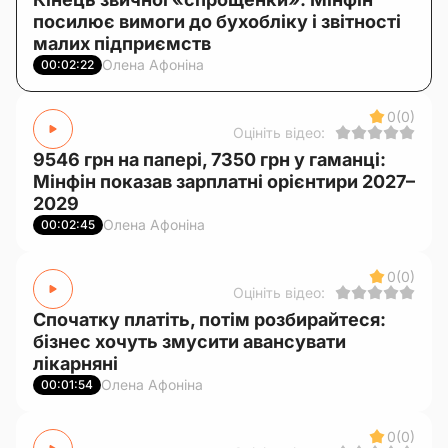
посилює вимоги до бухобліку і звітності
малих підприємств
Олена Афоніна
00:02:22
0
(0)
Оцініть відео:
9546 грн на папері, 7350 грн у гаманці:
Мінфін показав зарплатні орієнтири 2027–
2029
Олена Афоніна
00:02:45
0
(0)
Оцініть відео:
Спочатку платіть, потім розбирайтеся:
бізнес хочуть змусити авансувати
лікарняні
Олена Афоніна
00:01:54
0
(0)