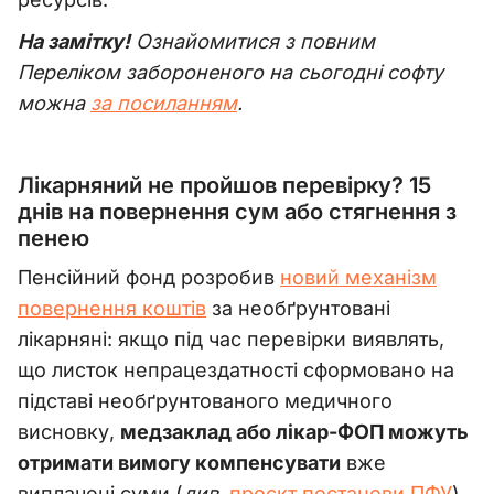
На замітку!
Ознайомитися з повним
Переліком забороненого на сьогодні софту
можна
за посиланням
.
Лікарняний не пройшов перевірку? 15
днів на повернення сум або стягнення з
пенею
Пенсійний фонд розробив
новий механізм
повернення коштів
за необґрунтовані
лікарняні: якщо під час перевірки виявлять,
що листок непрацездатності сформовано на
підставі необґрунтованого медичного
висновку,
медзаклад або лікар-ФОП можуть
отримати вимогу компенсувати
вже
виплачені суми (
див.
проєкт постанови ПФУ
).