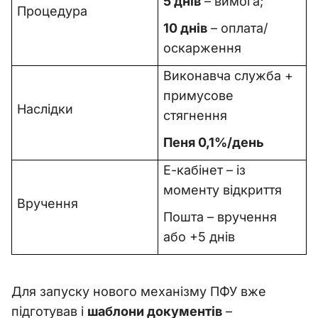
5 днів
– вимога;
Процедура
10 днів
– оплата/
оскарження
Виконавча служба +
примусове
Наслідки
стягнення
Пеня 0,1%/день
Е-кабінет – із
моменту відкриття
Вручення
Пошта – вручення
або +5 днів
Для запуску нового механізму ПФУ вже
підготував і
шаблони документів
–