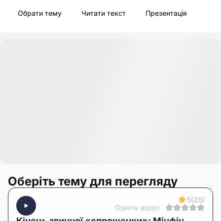
Обрати тему
Читати текст
Презентація
Оберіть тему для перегляду
5
(20)
Оцініть відео:
Кінець звичної «спрощенки»: Мінфін