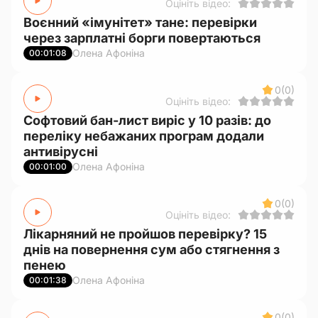
Оцініть відео:
Воєнний «імунітет» тане: перевірки
через зарплатні борги повертаються
Олена Афоніна
00:01:08
0
(0)
Оцініть відео:
Софтовий бан-лист виріс у 10 разів: до
переліку небажаних програм додали
антивірусні
Олена Афоніна
00:01:00
0
(0)
Оцініть відео:
Лікарняний не пройшов перевірку? 15
днів на повернення сум або стягнення з
пенею
Олена Афоніна
00:01:38
0
(0)