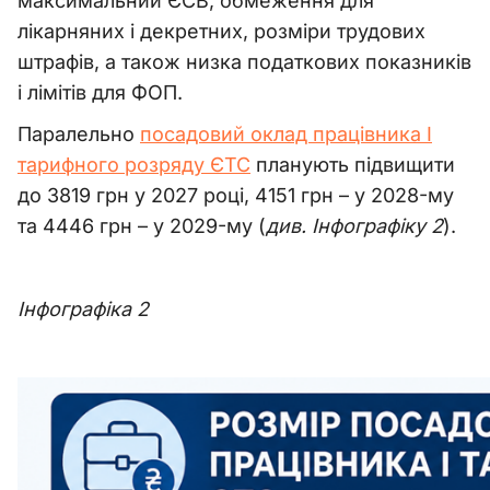
максимальний ЄСВ, обмеження для
лікарняних і декретних, розміри трудових
штрафів, а також низка податкових показників
і лімітів для ФОП.
Паралельно
посадовий оклад працівника І
тарифного розряду ЄТС
планують підвищити
до 3819 грн у 2027 році, 4151 грн – у 2028-му
та 4446 грн – у 2029-му (
див. Інфографіку 2
).
Інфографіка 2