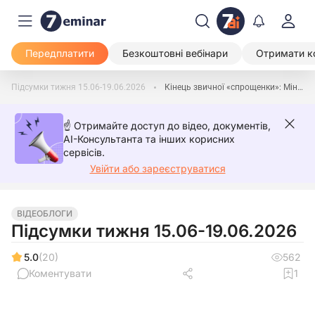
Передплатити
Безкоштовні вебінари
Отримати к
Підсумки тижня 15.06-19.06.2026
Кінець звичної «спрощенки»: Мінфін посилює вимоги до бухобліку і звітності малих підприємств
☝️ Отримайте доступ до відео, документів,
AI-Консультанта та інших корисних
сервісів.
Увійти або зареєструватися
ВІДЕОБЛОГИ
Підсумки тижня 15.06-19.06.2026
5.0
(20)
562
Коментувати
1