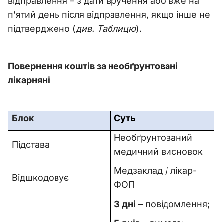
відправлення – з дати вручення або вже на
п’ятий день після відправлення, якщо інше не
підтверджено (
див. Таблицю
).
Повернення коштів за необґрунтовані
лікарняні
Блок
Суть
Необґрунтований
Підстава
медичний висновок
Медзаклад / лікар-
Відшкодовує
ФОП
3 дні
– повідомлення;