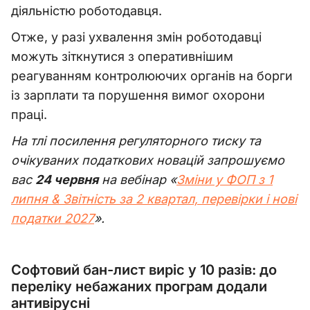
діяльністю роботодавця.
Отже, у разі ухвалення змін роботодавці
можуть зіткнутися з оперативнішим
реагуванням контролюючих органів на борги
із зарплати та порушення вимог охорони
праці.
На тлі посилення регуляторного тиску та
очікуваних податкових новацій запрошуємо
вас
24 червня
на вебінар «
Зміни у ФОП з 1
липня & Звітність за 2 квартал, перевірки і нові
податки 2027
».
Софтовий бан-лист виріс у 10 разів: до
переліку небажаних програм додали
антивірусні