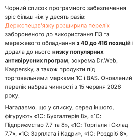
Чорний список програмного забезпечення
зріс більш ніж у десять разів:
Держспецзв’язку розширила перелік
забороненого до використання ПЗ та
мережевого обладнання
з 40 до 416 позицій
і
додала до нього
низку популярних
антивірусних програм
, зокрема Dr.Web,
Kaspersky, а також продукти під
торговельними марками 1С і BAS. Оновлений
перелік набрав чинності з 15 червня 2026
року.
Нагадаємо, що у списку, серед іншого,
фігурують «1С: Бухгалтерія 8», «1С:
Підприємство 7.7 та 8», «1С: Торгівля і Склад
7.7», «1С: Зарплата і Кадри», «1С: Роздріб 8»,