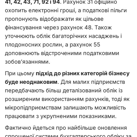
41, 42, 43, 71, 92 і 94
. Рахунок 31 офіційно
охопить електронні гроші, а податкові пільги
пропонують відображати як цільове
фінансування через рахунок 48. Також
уточнюють облік багаторічних насаджень і
плодоносних рослин, а рахунок 55
доповнюють відстроченими податковими
зобов’язаннями.
При цьому
підхід до різних категорій бізнесу
буде неоднаковим
. Для малих підприємств
передбачають більш деталізований облік із
розширеним використанням рахунків, тоді як
мікропідприємствам залишають можливість
працювати з укрупненими показниками.
Фактично йдеться про найбільше оновлення
спрощеної системи бухгалтерського обліку за