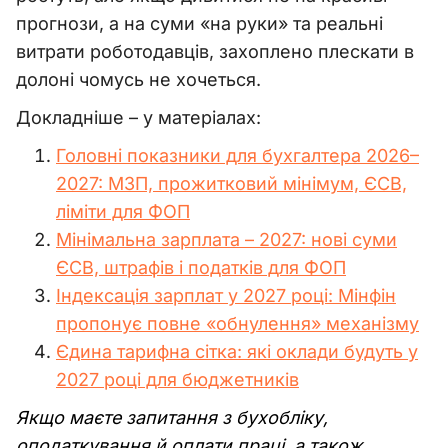
прогнози, а на суми «на руки» та реальні
витрати роботодавців, захоплено плескати в
долоні чомусь не хочеться.
Докладніше – у матеріалах:
Головні показники для бухгалтера 2026–
2027: МЗП, прожитковий мінімум, ЄСВ,
ліміти для ФОП
Мінімальна зарплата – 2027: нові суми
ЄСВ, штрафів і податків для ФОП
Індексація зарплат у 2027 році: Мінфін
пропонує повне «обнулення» механізму
Єдина тарифна сітка: які оклади будуть у
2027 році для бюджетників
Якщо маєте запитання з бухобліку,
оподаткування й оплати праці, а також