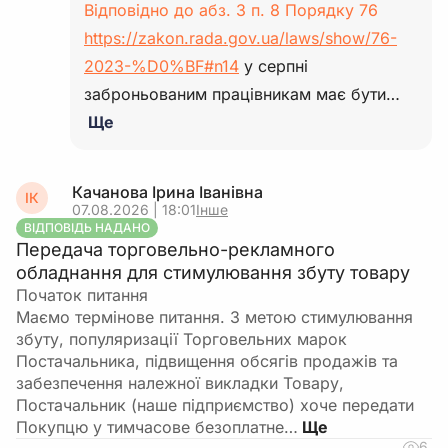
Відповідно до абз. 3 п. 8 Порядку 76
https://zakon.rada.gov.ua/laws/show/76-
2023-%D0%BF#n14
у серпні
заброньованим працівникам має бути…
Ще
Качанова Ірина Іванівна
ІК
07.08.2026 | 18:01
Інше
ВІДПОВІДЬ НАДАНО
Передача торговельно-рекламного
обладнання для стимулювання збуту товару
Початок питання
Маємо термінове питання. З метою стимулювання
збуту, популяризації Торговельних марок
Постачальника, підвищення обсягів продажів та
забезпечення належної викладки Товару,
Постачальник (наше підприємство) хоче передати
Покупцю у тимчасове безоплатне…
6