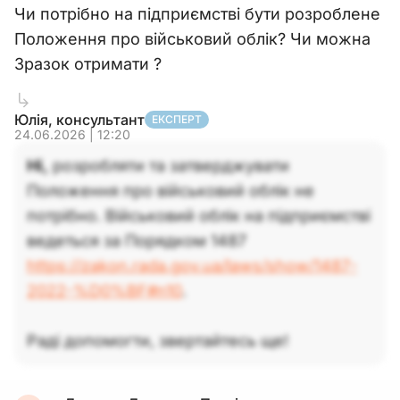
Чи потрібно на підприємстві бути розроблене
Положення про військовий облік? Чи можна
Зразок отримати ?
Юлія, консультант
ЕКСПЕРТ
24.06.2026 | 12:20
Ні,
розробляти та затверджувати
Положення про військовий облік не
потрібно. Військовий облік на підприємстві
ведеться за Порядком 1487
https://zakon.rada.gov.ua/laws/show/1487-
2022-%D0%BF#n10
.
Раді допомогти, звертайтесь ще!