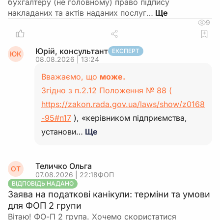
бухгалтеру (не головному) право підпису
накладаних та актів наданих послуг…
9
Юрій, консультант
ЕКСПЕРТ
ЮК
08.08.2026 | 13:24
Вважаємо, що
може.
Згідно з п.2.12 Положення № 88 (
https://zakon.rada.gov.ua/laws/show/z0168
-95#n17
), «керівником підприємства,
установи…
Ще
Теличко Ольга
ОТ
07.08.2026 | 22:18
ФОП
ВІДПОВІДЬ НАДАНО
Заява на податкові канікули: терміни та умови
для ФОП 2 групи
Вітаю! ФО-П 2 група. Хочемо скористатися