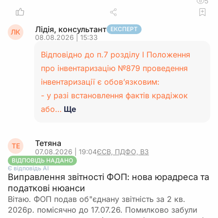
5
Лідія, консультант
ЕКСПЕРТ
ЛК
08.08.2026 | 15:33
Відповідно до п.7 розділу І Положення
про інвентаризацію №879 проведення
інвентаризації є обов’язковим:
- у разі встановлення фактів крадіжок
або…
Ще
Тетяна
ТЕ
07.08.2026 | 19:04
ЄСВ, ПДФО, ВЗ
ВІДПОВІДЬ НАДАНО
Є відповідь АІ
Виправлення звітності ФОП: нова юрадреса та
податкові нюанси
Вітаю. ФОП подав об"єднану звітність за 2 кв.
2026р. помісячно до 17.07.26. Помилково забули