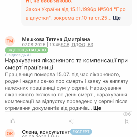
Ні, не обов'язково.
Закон України від 15.11.1996р №504 "Про
відпустки", зокрема ст.10 та ст.25…
Ще
Мешкова Тетяна Дмитрівна
ТМ
07.08.2026 | 19:45
ЄСВ, ПДФО, ВЗ
ВІДПОВІДЬ НАДАНО
Є відповідь АІ
Нарахування лікарняного та компенсації при
смерті працівниці
Працівниця померла 15.07. під час лікарняного,
родичі надали св-во про смерть і заяву на виплату
належних працівниці сум у серпні. Нарахування
лікарняного включно по день смерті, нарахування
компенсації за відпустку проведено у серпні після
отримання документів від родичів…
6
Олена, консультант
ЕКСПЕРТ
ОК
09.08.2026 | 11:14