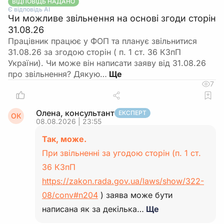
ВІДПОВІДЬ НАДАНО
Є відповідь АІ
Чи можливе звільнення на основі згоди сторін
31.08.26
Працівник працює у ФОП та планує звільнитися
31.08.26 за згодою сторін ( п. 1 ст. 36 КЗпП
України). Чи може він написати заяву від 31.08.26
про звільнення? Дякую…
7
Олена, консультант
ЕКСПЕРТ
ОК
08.08.2026 | 23:55
Так, може.
При звільненні за угодою сторін (п. 1 ст.
36 КЗпП
https://zakon.rada.gov.ua/laws/show/322-
08/conv#n204
) заява може бути
написана як за декілька…
Ще