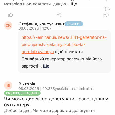
матеріал щоб почитати, дякую…
8
1
Стефанія, консультант
ЕКСПЕРТ
СК
08.08.2026 | 12:07
https://7eminar.ua/news/3141-generator-na-
pidprijemstvi-pitannya-obliku-ta-
opodatkuvannya
щоб почитати
Придбаний генератор залежно від його
вартості…
Ще
Вікторія
ВІ
08.08.2026 | 09:38
Бухоблік та фінзвітність
ВІДПОВІДЬ НАДАНО
Чи може директор делегувати право підпису
бухгалтеру
Доброго дня. Чи може директор делегувати