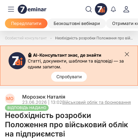
Передплатити
Безкоштовні вебінари
Отримати к
Особистий консультант
Необхідність розробки Положення про військовий облік на підприємстві
🤖 АІ-Консультант знає, де знайти
Статті, документи, шаблони та відповіді — за
одним запитом.
Спробувати
Морозюк Наталія
МО
23.06.2026 | 13:02
Військовий облік та бронювання
ВІДПОВІДЬ НАДАНО
Необхідність розробки
Положення про військовий облік
на підприємстві