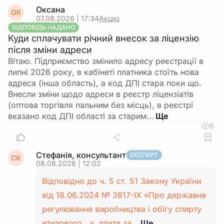
Оксана
ОК
07.08.2026 | 17:34
Акциз
ВІДПОВІДЬ НАДАНО
Куди сплачувати річний внесок за ліцензію
після зміни адреси
Вітаю. Підприємство змінило адресу реєстрації в
липні 2026 року, в кабінеті платника стоїть нова
адреса (інша область), а код ДПІ стара поки що.
Внесли зміни щодо адреси в реєстр ліцензіатів
(оптова торгівля пальним без місць), в реєстрі
вказано код ДПІ області за старим…
6
Стефанія, консультант
ЕКСПЕРТ
СК
08.08.2026 | 12:02
Відповідно до ч. 5 ст. 51 Закону України
від 18.06.2024 № 3817-IX «Про державне
регулювання виробництва і обігу спирту
етилового...», плата за…
Ще