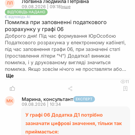
Логвина Людмила Петрівна
ЛЛ
09.08.2026 | 09:18
Інше
ВІДПОВІДЬ НАДАНО
Є відповідь АІ
Помилка при заповненні податкового
розрахунку у графі 06
Доброго дня! Під час формування ЮрОсобою
Податкового розрахунка у електронному кабінеті,
під час заповнення графи 06, при зазначені статі
(проставлення літери "Ч") Додатка1 виникає
помилка, і у друкованому вигляді значиться
помилка. Якщо зовсім нічого не проставляти або…
11
Марина, консультант
ЕКСПЕРТ
МК
09.08.2026 | 10:34
У графі 06 Додатка Д1 потрібно
зазначати цифрові значення, тільки так
приймається: