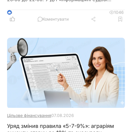
системи» просять врахувати цю інформацію під
час планування роботи із сервісами
1046
6
Коментувати
Цільове фінансування
07.08.2026
Уряд змінив правила «5-7-9%»: аграріям