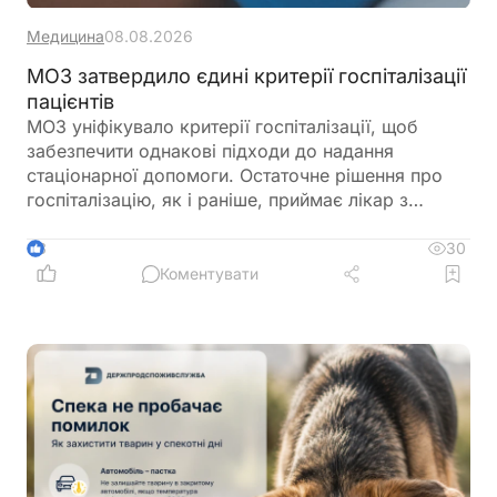
Медицина
08.08.2026
МОЗ затвердило єдині критерії госпіталізації
пацієнтів
МОЗ уніфікувало критерії госпіталізації, щоб
забезпечити однакові підходи до надання
стаціонарної допомоги. Остаточне рішення про
госпіталізацію, як і раніше, приймає лікар з
урахуванням стану пацієнта
30
3
Коментувати