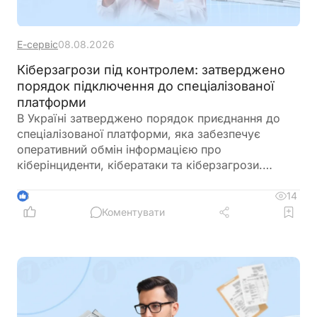
Е-сервіс
08.08.2026
Кіберзагрози під контролем: затверджено
порядок підключення до спеціалізованої
платформи
В Україні затверджено порядок приєднання до
спеціалізованої платформи, яка забезпечує
оперативний обмін інформацією про
кіберінциденти, кібератаки та кіберзагрози.
Новий механізм покликаний посилити взаємодію
між державними органами, операторами
14
3
критичної інфраструктури та іншими суб’єктами
Коментувати
кібербезпеки