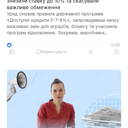
знизили ставку до 10% та скасували
важливе обмеження
Уряд оновив правила державної програми
«Доступні кредити 5-7-9%», запровадивши низку
важливих змін для аграріїв, бізнесу та учасників
програм відновлення. Зокрема, виробники
сільськогосподарської продукції отримають
більше можливостей для фінансування
96
4
оборотного капіталу за нижчою ставкою, а з 1
Коментувати
вересня запрацюють нові вимоги для учасників
програми