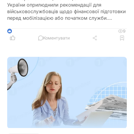
України оприлюднили рекомендації для
військовослужбовців щодо фінансової підготовки
перед мобілізацією або початком служби.
Зокрема, радять заздалегідь впорядкувати
документи, перевірити банківські рахунки,
9
1
кредити, заощадження та оформити необхідні
Коментувати
довіреності