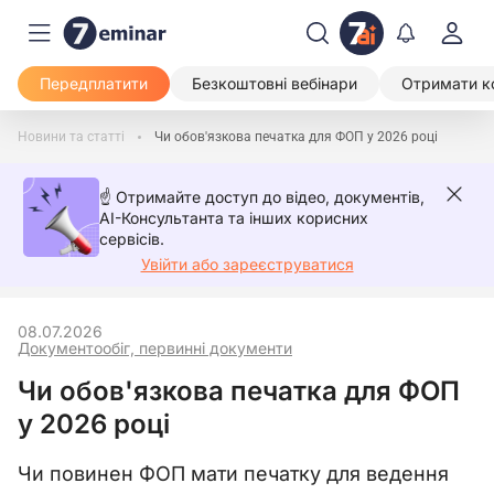
Передплатити
Безкоштовні вебінари
Отримати к
Новини та статті
Чи обов'язкова печатка для ФОП у 2026 році
☝️ Отримайте доступ до відео, документів,
AI-Консультанта та інших корисних
сервісів.
Увійти або зареєструватися
08.07.2026
Документообіг, первинні документи
Чи обов'язкова печатка для ФОП
у 2026 році
Чи повинен ФОП мати печатку для ведення