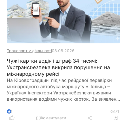
Транспорт у діяльності
08.08.2026
Чужі картки водія і штраф 34 тисячі:
Укртрансбезпека викрила порушення на
міжнародному рейсі
На Кіровоградщині під час рейдової перевірки
міжнародного автобуса маршруту «Польща –
Україна» інспектори Укртрансбезпеки виявили
використання водіями чужих карток. За виявлене
порушення перевізнику загрожує штраф у розмірі
34 тис. грн
71
3
Коментувати