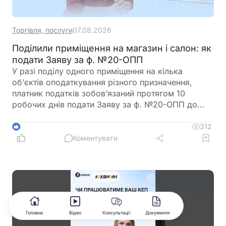
Торгівля, послуги
07.08.2026
Поділили приміщення на магазин і салон: як
подати Заяву за ф. №20-ОПП
У разі поділу одного приміщення на кілька
об’єктів оподаткування різного призначення,
платник податків зобов’язаний протягом 10
робочих днів подати Заяву за ф. №20-ОПП до
податкового органу. У Заяві необхідно вказати
інформацію про закриття попереднього об’єкта і
312
3
створення нових у різних рядках, кожному з яких
Коментувати
буде присвоєно окремий ідентифікатор
Головна
Відео
Консультації
Документи