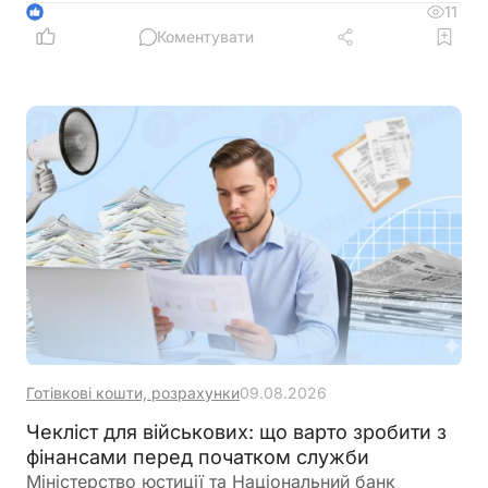
іспитів з української мови, історії України та
11
1
Конституції для цієї категорії заявників
Коментувати
Готівкові кошти, розрахунки
09.08.2026
Чекліст для військових: що варто зробити з
фінансами перед початком служби
Міністерство юстиції та Національний банк