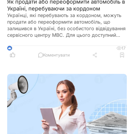
Як продати або переоформити автомобіль в
Україні, перебуваючи за кордоном
Українці, які перебувають за кордоном, можуть
продати або переоформити автомобіль, що
залишився в Україні, без особистого відвідування
сервісного центру МВС. Для цього доступний
онлайн-продаж через Дію або оформлення
довіреності на уповноваженого представника
17
3
Коментувати