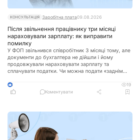
Заробітна плата
09.08.2026
КОНСУЛЬТАЦІЯ
Після звільнення працівнику три місяці
нараховували зарплату: як виправити
помилку
У ФОП звільнився співробітник 3 місяці тому, але
документи до бухгалтера не дійшли і йому
продовжували нараховувати зарплату та
сплачувати податки. Чи можна подати «заднім
числом» повідомлення про звільнення в
податкову та відкоригувати зарплатну звітність? І
19
3
чи повинен він повернути виплачену йому
Коментувати
зарплату?