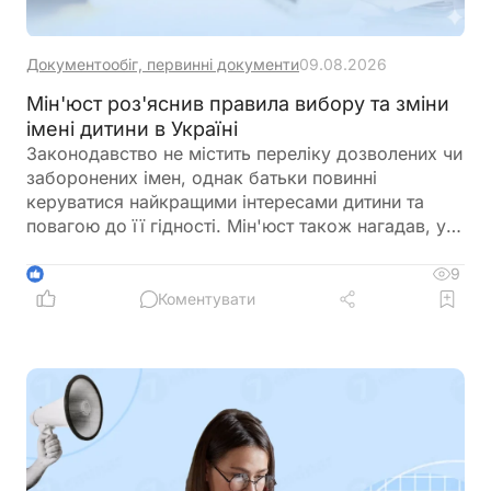
Документообіг, первинні документи
09.08.2026
Мін'юст роз'яснив правила вибору та зміни
імені дитини в Україні
Законодавство не містить переліку дозволених чи
заборонених імен, однак батьки повинні
керуватися найкращими інтересами дитини та
повагою до її гідності. Мін'юст також нагадав, у
яких випадках і до якого віку можна змінити ім'я
дитини
9
1
Коментувати