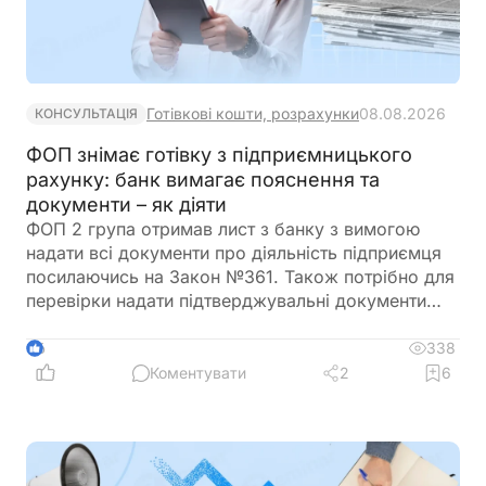
Готівкові кошти, розрахунки
08.08.2026
КОНСУЛЬТАЦІЯ
ФОП знімає готівку з підприємницького
рахунку: банк вимагає пояснення та
документи – як діяти
ФОП 2 група отримав лист з банку з вимогою
надати всі документи про діяльність підприємця
посилаючись на Закон №361. Також потрібно для
перевірки надати підтверджувальні документи
закупівлі товару і пояснення використання
готівкових коштів (в дозволеному об’ємі
338
6
періодично знімаються з поточного рахунку).
Коментувати
2
6
ФОП не обліковує всі операції в господарській
діяльності. Яким чином можна надати пояснення
банку?