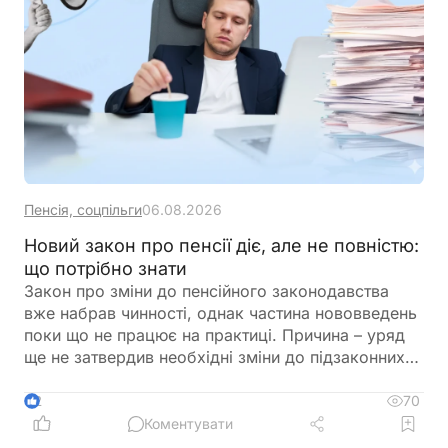
Пенсія, соцпільги
06.08.2026
Новий закон про пенсії діє, але не повністю:
що потрібно знати
Закон про зміни до пенсійного законодавства
вже набрав чинності, однак частина нововведень
поки що не працює на практиці. Причина – уряд
ще не затвердив необхідні зміни до підзаконних
актів, які мають визначити порядок застосування
нових правил щодо підтвердження страхового
70
2
стажу та призначення пенсій
Коментувати