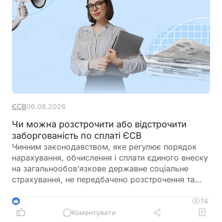
ЄСВ
06.08.2026
Чи можна розстрочити або відстрочити
заборгованість по сплаті ЄСВ
Чинним законодавством, яке регулює порядок
нарахування, обчислення і сплати єдиного внеску
на загальнообов’язкове державне соціальне
страхування, не передбачено розстрочення та
відстрочення заборгованості по сплаті єдиного
внеску
74
2
Коментувати