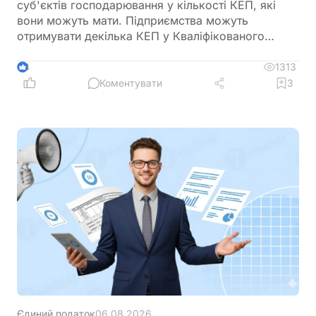
суб'єктів господарювання у кількості КЕП, які
вони можуть мати. Підприємства можуть
отримувати декілька КЕП у Кваліфікованого
надавача електронних довірчих послуг ДПС
України
1313
4
Коментувати
3
Єдиний податок
06.08.2026