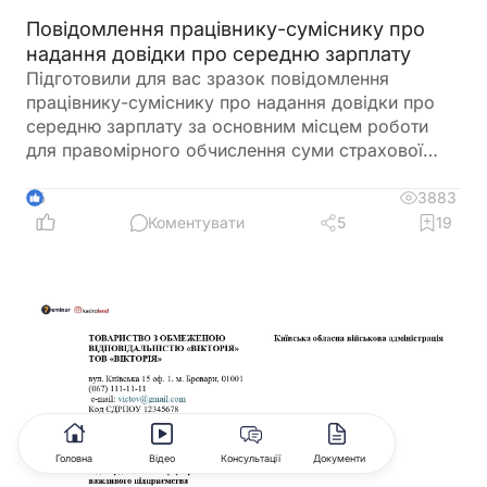
Повідомлення працівнику-суміснику про
надання довідки про середню зарплату
Підготовили для вас зразок повідомлення
працівнику-суміснику про надання довідки про
середню зарплату за основним місцем роботи
для правомірного обчислення суми страхової
виплати та оплати перших п’яти днів тимчасової
непрацездатності
3883
6
Коментувати
5
19
Головна
Відео
Консультації
Документи