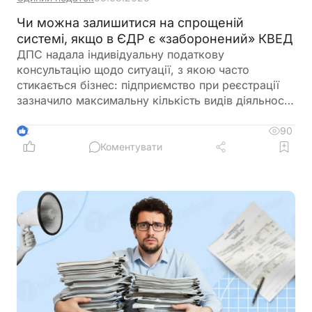
Чи можна залишитися на спрощеній
системі, якщо в ЄДР є «заборонений» КВЕД
ДПС надала індивідуальну податкову
консультацію щодо ситуації, з якою часто
стикається бізнес: підприємство при реєстрації
зазначило максимальну кількість видів діяльності
за КВЕД, частина з яких виявилася забороненою
для платників єдиного податку 3-ї групи і вже
90
2
отримало лист від ДПС. При цьому в заяві на
Коментувати
спрощену систему та у фінансово-господарській
діяльності використовувалися лише дозволені
коди