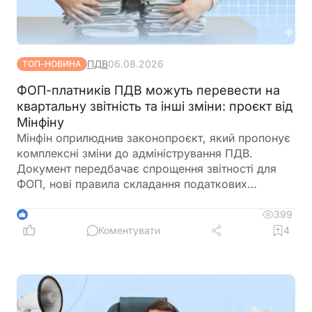
ПДВ
06.08.2026
ТОП-НОВИНА
ФОП-платників ПДВ можуть перевести на
квартальну звітність та інші зміни: проєкт від
Мінфіну
Мінфін оприлюднив законопроєкт, який пропонує
комплексні зміни до адміністрування ПДВ.
Документ передбачає спрощення звітності для
ФОП, нові правила складання податкових
накладних, збільшення порогу для перевірок
бюджетного відшкодування та запровадження
399
1
квартального звітного періоду для підприємців –
Коментувати
4
платників ПДВ