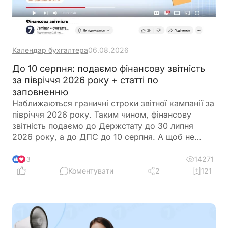
Календар бухгалтера
06.08.2026
До 10 серпня: подаємо фінансову звітність
за півріччя 2026 року + статті по
заповненню
Наближаються граничні строки звітної кампанії за
півріччя 2026 року. Таким чином, фінансову
звітність подаємо до Держстату до 30 липня
2026 року, а до ДПС до 10 серпня. А щоб не
загубитися в рядках та формах, ми зібрали все в
одному місці
14271
13
Коментувати
2
121