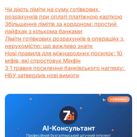
Чи діють ліміти на суму готівкових 
розрахунків при оплаті платіжною карткою
Збільшення лімітів за кордоном: простий 
лайфхак з кількома банками
Ліміти готівкових розрахунків в операціях з 
нерухомістю: що важливо знати
Нові правила для міжнародних посилок: 10 
міфів, які спростовує Мінфін
З 1 травня посилення банківського нагляду: 
НБУ затвердив нові вимоги