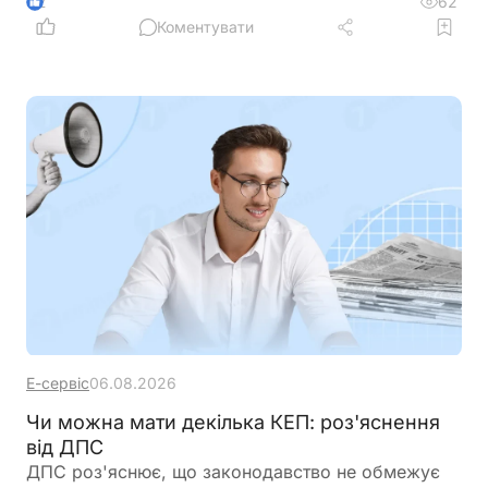
62
2
Коментувати
Е-сервіс
06.08.2026
Чи можна мати декілька КЕП: роз'яснення
від ДПС
ДПС роз'яснює, що законодавство не обмежує