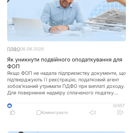
ПДФО
06.08.2026
Як уникнути подвійного оподаткування для
ФОП
Якщо ФОП не надала підприємству документи, що
підтверджують її реєстрацію, податковий агент
зобов’язаний утримати ПДФО при виплаті доходу.
Для повернення надміру сплаченого податку
ФОП подає річну декларацію про майновий стан і
доходи, де відображає отриманий дохід та
557
2
утриманий податок. Податкова служба, після
Коментувати
2
1
перевірки, може повернути надміру сплачені
суми