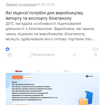
Ліцензії та дозволи
06.08.2026
Які ліцензії потрібні для виробництва,
імпорту та експорту біоетанолу
ДПС нагадала особливості ліцензування
діяльності з біоетанолом. Виробники, які мають
чинну ліцензію на виробництво біоетанолу,
можуть здійснювати його оптову торгівлю без
оформлення окремої ліцензії. Водночас для
імпорту, експорту та інших операцій із
3
2
біоетанолом закон встановлює окремі вимоги, а
Коментувати
його роздрібний продаж в Україні залишається
забороненим