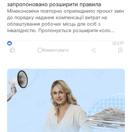
запропоновано розширити правила
Мінекономіки повторно оприлюднило проєкт змін
до порядку надання компенсації витрат на
облаштування робочих місць для осіб з
інвалідністю. Пропонується розширити коло
отримувачів, врегулювати компенсацію для
ветеранів з інвалідністю, уточнити вимоги до
217
4
документів та умов оплати праці, а також
Коментувати
запровадити механізми контролю, щоб запобігти
зловживанням і подвійного фінансування