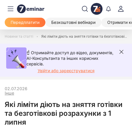
Передплатити
Безкоштовні вебінари
Отримати к
Новини та статті
Які ліміти діють на зняття готівки та безготівкові розрахунки з 1 липня
☝️ Отримайте доступ до відео, документів,
AI-Консультанта та інших корисних
сервісів.
Увійти або зареєструватися
02.07.2026
Інше
Які ліміти діють на зняття готівки
та безготівкові розрахунки з 1
липня