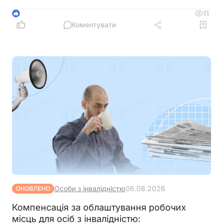
превентивний підхід та якісна інформаційна
підтримка допомагають мінімізувати податкові
11
1
ризики та запобігати порушенням ще до їх
Коментувати
виникнення
Особи з інвалідністю
06.08.2026
ОНОВЛЕНО
Компенсація за облаштування робочих
місць для осіб з інвалідністю: