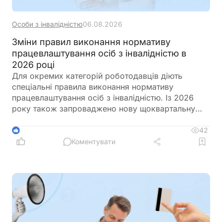
Особи з інвалідністю
06.08.2026
Зміни правил виконання нормативу
працевлаштування осіб з інвалідністю в
2026 році
Для окремих категорій роботодавців діють
спеціальні правила виконання нормативу
працевлаштування осіб з інвалідністю. Із 2026
року також запроваджено нову щоквартальну
звітність і змінено порядок сплати цільового
внеску у разі невиконання нормативу
42
1
Коментувати