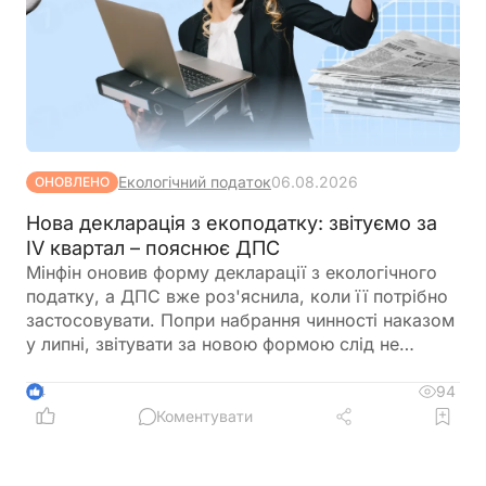
Екологічний податок
06.08.2026
ОНОВЛЕНО
Нова декларація з екоподатку: звітуємо за
IV квартал – пояснює ДПС
Мінфін оновив форму декларації з екологічного
податку, а ДПС вже роз'яснила, коли її потрібно
застосовувати. Попри набрання чинності наказом
у липні, звітувати за новою формою слід не
одразу. Розповідаємо, за який період уперше
подаватиметься оновлена декларація та які зміни
94
4
внесено до її форми
Коментувати