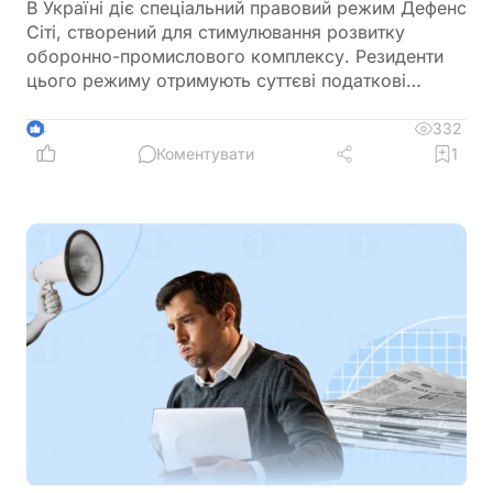
В Україні діє спеціальний правовий режим Дефенс
Сіті, створений для стимулювання розвитку
оборонно-промислового комплексу. Резиденти
цього режиму отримують суттєві податкові
пільги, однак разом із ними – жорсткі вимоги до
цільового використання прибутку, обмеження на
332
4
виплату дивідендів та інвестиційні правила.
Коментувати
1
Розбираємо ключові умови, ризики та практичні
нюанси для бізнесу