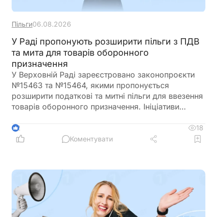
Пільги
06.08.2026
У Раді пропонують розширити пільги з ПДВ
та мита для товарів оборонного
призначення
У Верховній Раді зареєстровано законопроєкти
№15463 та №15464, якими пропонується
розширити податкові та митні пільги для ввезення
товарів оборонного призначення. Ініціативи
передбачають поширення звільнення від ПДВ та
ввізного мита на поставки, що фінансуються
18
2
іноземними державами, міжнародними
Коментувати
організаціями або в межах програм міжнародної
допомоги, а також розширюють перелік
підприємств, які зможуть скористатися такими
пільгами