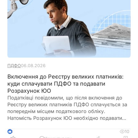
ПДФО
06.08.2026
Включення до Реєстру великих платників:
куди сплачувати ПДФО та подавати
Розрахунок ЮО
Податківці повідомили, що після включення до
Реєстру великих платників ПДФО сплачується за
попереднім місцем податкового обліку.
Натомість Розрахунок ЮО необхідно подавати
вже до контролюючого органу за новим
основним місцем обліку із зазначенням у додатку
10
3