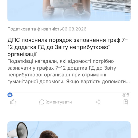
Податкова та фінзвітність
06.08.2026
ДПС пояснила порядок заповнення граф 7–
12 додатка ГД до Звіту неприбуткової
організації
Податківці нагадали, які відомості потрібно
зазначати у графах 7–12 додатка ГД до Звіту
неприбуткової організації при отриманні
гуманітарної допомоги. Якщо вартість допомоги
дорівнює нулю, її слід відобразити за правилами
бухгалтерського обліку, а за необхідності додати
8
3
до Звіту пояснення у довільній формі
Коментувати