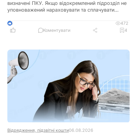
визначені ПКУ. Якщо відокремлений підрозділ не
уповноважений нараховувати та сплачувати
ПДФО, юридична особа подає окремий
Розрахунок з додатком 4ДФ за кожен такий
472
5
підрозділ
Коментувати
4
Відрядження, підзвітні кошти
06.08.2026