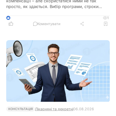
компенсації – але скористатися ними не так
просто, як здається. Вибір програми, строки
подання заяв, обов'язкова реєстрація до
моменту руйнування – все це критично важливі
1
1
деталі, від яких залежить результат. Пояснюємо,
Коментувати
як діяти правильно
Лікарняні та декретні
06.08.2026
КОНСУЛЬТАЦІЯ