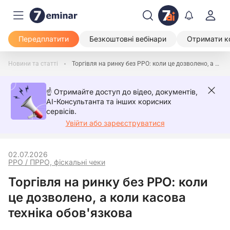
Передплатити
Безкоштовні вебінари
Отримати к
Новини та статті
Торгівля на ринку без РРО: коли це дозволено, а коли касова техніка обов'язкова
☝️ Отримайте доступ до відео, документів,
AI-Консультанта та інших корисних
сервісів.
Увійти або зареєструватися
02.07.2026
РРО / ПРРО, фіскальні чеки
Торгівля на ринку без РРО: коли
це дозволено, а коли касова
техніка обов'язкова