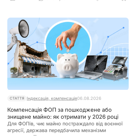
зокрема, на працівників, які навчаються за
заочною формою
Індексація, компенсація
06.08.2026
СТАТТЯ
Компенсація ФОП за пошкоджене або
знищене майно: як отримати у 2026 році
Для ФОПів, чиє майно постраждало від воєнної
агресії, держава передбачила механізми