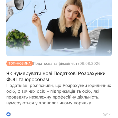
У цій статті ми розберемо дану ситуацію,
спираючись на чинне законодавство, міжнародні
стандарти, та як насправді працює система CRS,
а також, які ризики вона несе для ваших
іноземних рахунків та як діяти, щоб захистити
свої активи
Податкова та фінзвітність
06.08.2026
ТОП-НОВИНА
Як нумерувати нові Податкові Розрахунки
ФОП та юрособам
Податківці роз'яснили, що Розрахунки юридичних
осіб, фізичних осіб – підприємців та осіб, які
провадять незалежну професійну діяльність,
нумеруються у хронологічному порядку
незалежно від їх типу. Нумерація ведеться
окремо в межах одного звітного періоду та не
17
3