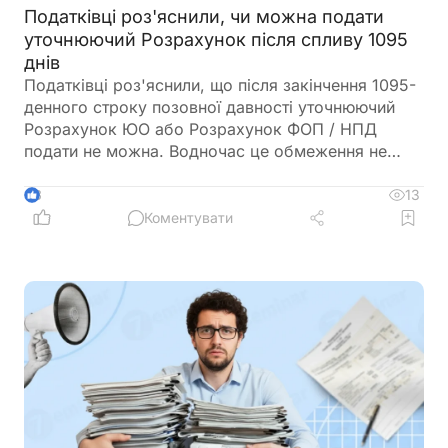
Податківці роз'яснили, чи можна подати
уточнюючий Розрахунок після спливу 1095
днів
Податківці роз'яснили, що після закінчення 1095-
денного строку позовної давності уточнюючий
Розрахунок ЮО або Розрахунок ФОП / НПД
подати не можна. Водночас це обмеження не
поширюється на єдиний внесок, тож помилки у
звітності з ЄСВ можна виправляти і після спливу
13
3
цього строку
Коментувати