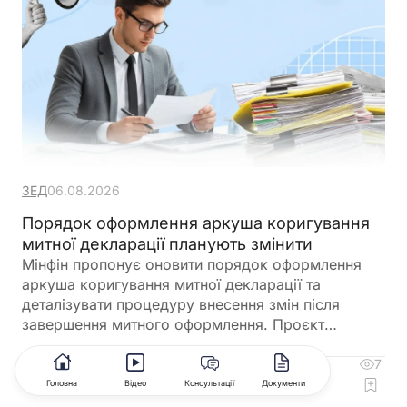
ЗЕД
06.08.2026
Порядок оформлення аркуша коригування
митної декларації планують змінити
Мінфін пропонує оновити порядок оформлення
аркуша коригування митної декларації та
деталізувати процедуру внесення змін після
завершення митного оформлення. Проєкт
передбачає обов'язкове погодження окремих
коригувань керівником митниці, уточнює порядок
7
3
роботи у разі повернення або доплати митних
Коментувати
Головна
Відео
Консультації
Документи
платежів і визначає, що всі раніше оформлені