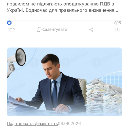
правилом не підлягають оподаткуванню ПДВ в
Україні. Водночас для правильного визначення
податкових наслідків необхідно враховувати
умови договору, зміст господарської операції та
5
3
первинні документи
Коментувати
Податкова та фінзвітність
06.08.2026