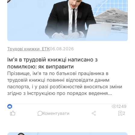
Трудові книжки, ЕТК
06.08.2026
Ім’я в трудовій книжці написано з
помилкою: як виправити
Прізвище, ім’я та по батькові працівника в
трудовій книжці повинні відповідати даним
паспорта, і у разі розбіжностей вносяться зміни
згідно з Інструкцією про порядок ведення
трудових книжок. Такі дії необхідно зробити, щоб
уникнути проблем та питань під час оформлення
1249
3
пенсії
Коментувати
2