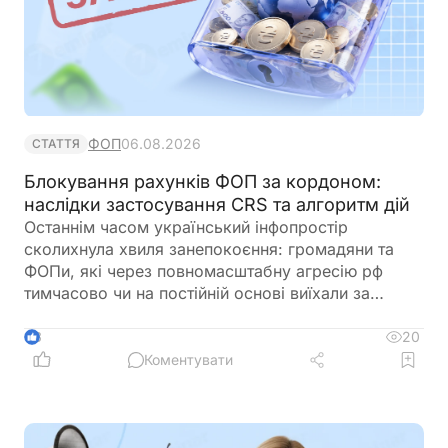
ФОП
06.08.2026
СТАТТЯ
Блокування рахунків ФОП за кордоном:
наслідки застосування CRS та алгоритм дій
Останнім часом український інфопростір
сколихнула хвиля занепокоєння: громадяни та
ФОПи, які через повномасштабну агресію рф
тимчасово чи на постійній основі виїхали за
кордон, почали масово отримувати інформаційні
листи від ДПС. У них ідеться про те, що ДПС знає
20
3
про ваші іноземні рахунки (у Revolut, Wise,
Коментувати
банках ЄС тощо). Для багатьох підприємців, які
звикли до фінансової приватності за межами
країни, це стало стресовим фактором, що
породив чутки про тотальне блокування рахунків.