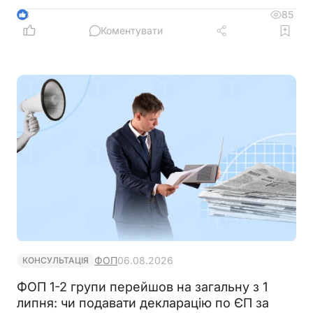
можна поновити та чому принцип in dubio pro
85
3
tributario залишається одним із найсильніших
Коментувати
аргументів на користь платника податків
ФОП
06.08.2026
КОНСУЛЬТАЦІЯ
ФОП 1-2 групи перейшов на загальну з 1
липня: чи подавати декларацію по ЄП за