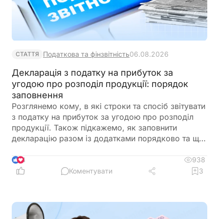
Податкова та фінзвітність
06.08.2026
СТАТТЯ
Декларація з податку на прибуток за
угодою про розподіл продукції: порядок
заповнення
Розглянемо кому, в які строки та спосіб звітувати
з податку на прибуток за угодою про розподіл
продукції. Також підкажемо, як заповнити
декларацію разом із додатками порядково та що
буде за її неподання чи несвоєчасне подання
938
4
Коментувати
3