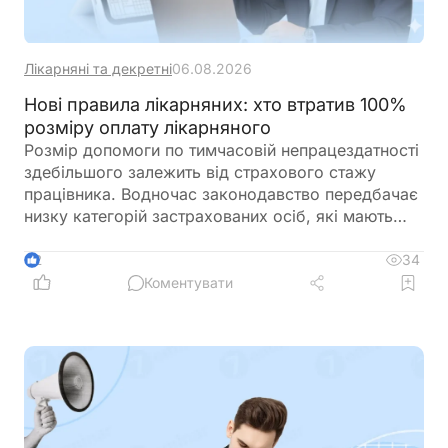
Лікарняні та декретні
06.08.2026
Нові правила лікарняних: хто втратив 100%
розміру оплату лікарняного
Розмір допомоги по тимчасовій непрацездатності
здебільшого залежить від страхового стажу
працівника. Водночас законодавство передбачає
низку категорій застрахованих осіб, які мають
право на оплату лікарняного у розмірі 100%
середньої заробітної плати незалежно від
34
2
тривалості страхового стажу. До них належать,
Коментувати
зокрема, ветерани війни, постраждалі внаслідок
Чорнобильської катастрофи, окремі реабілітовані
особи та працівники резидентів Дія.City.
Пенсійний фонд також звернув увагу на зміни
щодо донорів крові та нагадав про правильне
заповнення заяви-розрахунку для фінансування
страхових виплат