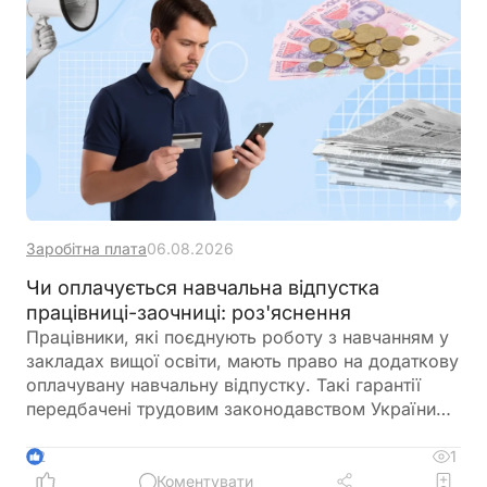
Заробітна плата
06.08.2026
Чи оплачується навчальна відпустка
працівниці-заочниці: роз'яснення
Працівники, які поєднують роботу з навчанням у
закладах вищої освіти, мають право на додаткову
оплачувану навчальну відпустку. Такі гарантії
передбачені трудовим законодавством України
для працівників за основним місцем роботи. На
період навчальної відпустки за ними зберігається
1
2
середній заробіток. Це правило поширюється,
Коментувати