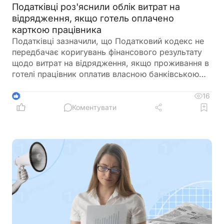
Податківці роз'яснили облік витрат на
відрядження, якщо готель оплачено
карткою працівника
Податківці зазначили, що Податковий кодекс не
передбачає коригувань фінансового результату
щодо витрат на відрядження, якщо проживання в
готелі працівник оплатив власною банківською
карткою. Водночас порядок бухгалтерського
обліку та документального підтвердження таких
16
3
витрат належить до компетенції Мінфіну
Коментувати