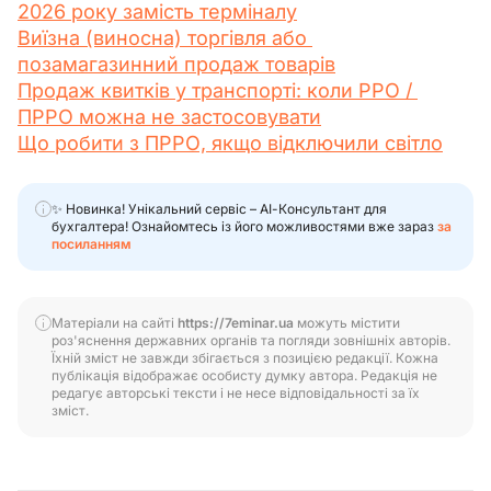
2026 року замість терміналу
Виїзна (виносна) торгівля або 
позамагазинний продаж товарів
Продаж квитків у транспорті: коли РРО / 
ПРРО можна не застосовувати
Що робити з ПРРО, якщо відключили світло
✨ Новинка! Унікальний сервіс – АІ-Консультант для
бухгалтера! Ознайомтесь із його можливостями вже зараз
за
посиланням
Матеріали на сайті
https://7eminar.ua
можуть містити
роз'яснення державних органів та погляди зовнішніх авторів.
Їхній зміст не завжди збігається з позицією редакції. Кожна
публікація відображає особисту думку автора. Редакція не
редагує авторські тексти і не несе відповідальності за їх
зміст.