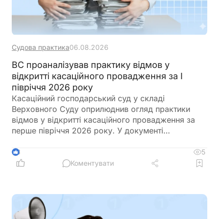
Судова практика
06.08.2026
ВС проаналізував практику відмов у
відкритті касаційного провадження за І
півріччя 2026 року
Касаційний господарський суд у складі
Верховного Суду оприлюднив огляд практики
відмов у відкритті касаційного провадження за
перше півріччя 2026 року. У документі
проаналізовано застосування касаційних фільтрів,
практику у справах про банкрутство, випадки
5
3
зловживання процесуальними правами та
Коментувати
наведено статистику відповідних судових рішень