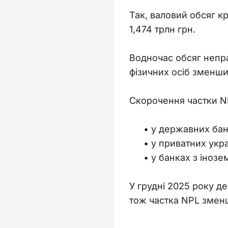
Так, валовий обсяг кр
1,474 трлн грн.
Водночас обсяг непра
фізичних осіб зменшила
Скорочення частки NP
у державних бан
у приватних укра
у банках з інозе
У грудні 2025 року д
тож частка NPL зменш