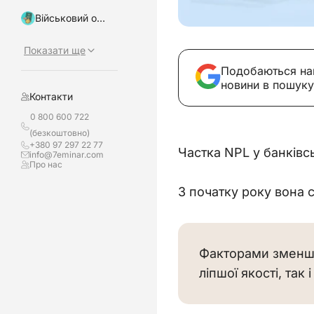
Військовий облік, бронювання
Показати ще
Подобаються на
новини в пошуку
Контакти
0 800 600 722
(безкоштовно)
+380 97 297 22 77
Частка NPL у банківс
info@7eminar.com
Про нас
З початку року вона ск
Факторами зменшен
ліпшої якості, та