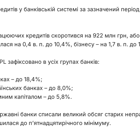
едитів у банківській системі за зазначений період 
цюючих кредитів скоротився на 922 млн грн, або 
ся на 0,4 в. п. до 10,4%, бізнесу – на 1,7 в. п. до 
L зафіксовано в усіх групах банків:
ках – до 18,4%;
їнських банках – до 8,0%;
мним капіталом – до 5,8%.
ержавні банки списали великий обсяг старих непр
илася до п’ятнадцятирічного мінімуму.