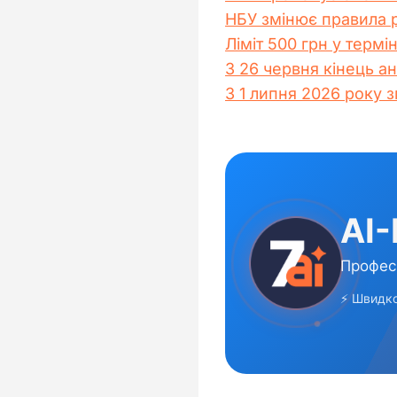
НБУ змінює правила р
Ліміт 500 грн у термі
З 26 червня кінець а
З 1 липня 2026 року 