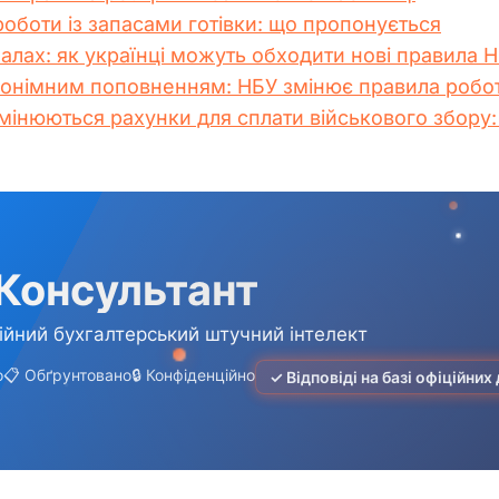
оботи із запасами готівки: що пропонується
налах: як українці можуть обходити нові правила 
нонімним поповненням: НБУ змінює правила робот
змінюються рахунки для сплати військового збору