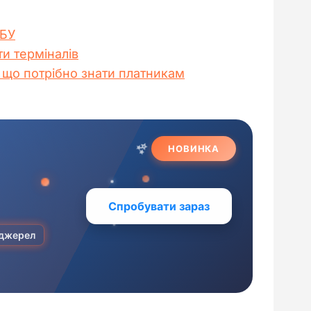
НБУ
и терміналів
: що потрібно знати платникам