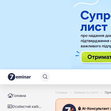
Головна
Новини та статті
Проб
Головна
Особистий кабінет
🤖 АІ-Консультант 