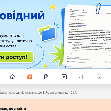
лемних кредитів стає менше: NPL опустився до 12,8%
знає, де знайти