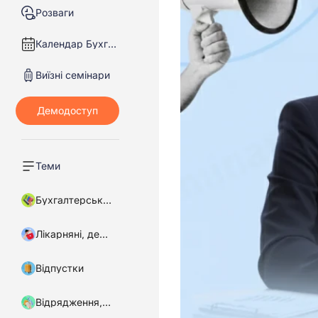
Розваги
Календар Бухгалтера
Виїзні семінари
Теми
Бухгалтерський облік
Лікарняні, декретні
Відпустки
Відрядження, підзвітні кошти