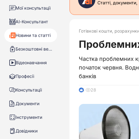
Статті, документи,
Мої консультації
АІ-Консультант
Готівкові кошти, розрахунк
Новини та статті
Проблемних
Безкоштовні вебінари
Частка проблемних кр
Відеонавчання
початок червня. Водн
банків
Професії
Консультації
28
4
Документи
Інструменти
Довідники