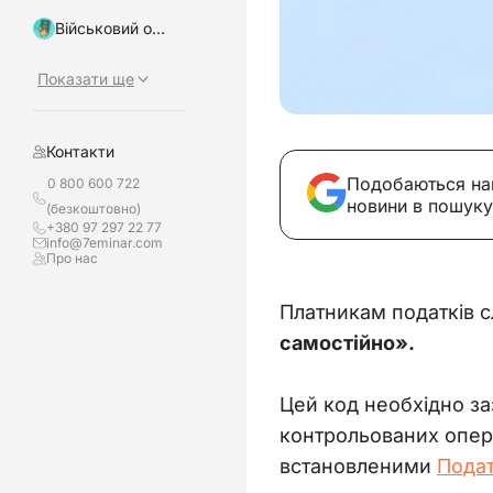
Військовий облік, бронювання
Показати ще
Контакти
Подобаються на
0 800 600 722
новини в пошуку
(безкоштовно)
+380 97 297 22 77
info@7eminar.com
Про нас
Платникам податків с
самостійно».
Цей код необхідно за
контрольованих опера
встановленими 
Подат