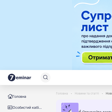
Головна
Новини та статті
Нови
Головна
Особистий кабінет
☝️ Отримайте досту