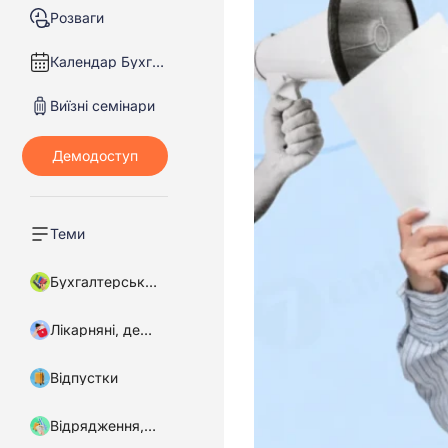
Розваги
Календар Бухгалтера
Виїзні семінари
Теми
Бухгалтерський облік
Лікарняні, декретні
Відпустки
Відрядження, підзвітні кошти