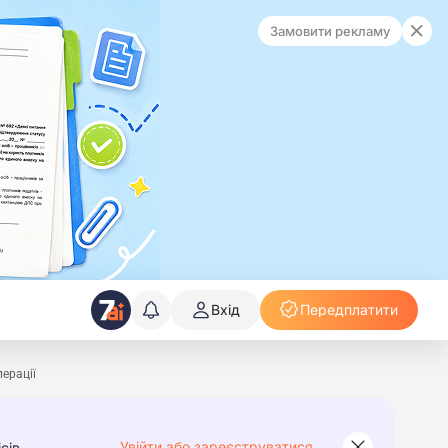
Замовити рекламу
Вхід
Передплатити
перації
Увійти або зареєструватися
сів.