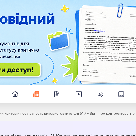
й критерій пов’язаності: використовуйте код 517 у Звіті про контрольовані о
п до відео, документів, AI-Консультанта та інших корисних серві