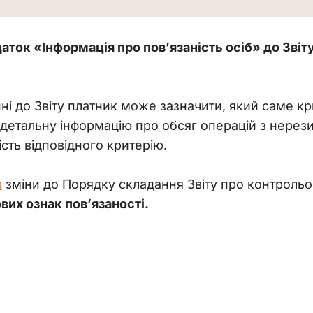
аток «Інформація про пов’язаність осіб» до Звіт
ні до Звіту платник може зазначити, який саме кри
етальну інформацію про обсяг операцій з нерезид
сть відповідного критерію.
в
 зміни до Порядку складання Звіту про контрольова
вих ознак пов’язаності.