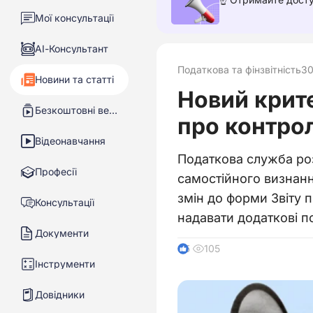
Мої консультації
АІ-Консультант
Податкова та фінзвітність
30
Новини та статті
Новий крите
Безкоштовні вебінари
про контрол
Відеонавчання
Податкова служба роз
Професії
самостійного визнан
змін до форми Звіту 
Консультації
надавати додаткові п
Документи
105
5
Інструменти
Довідники