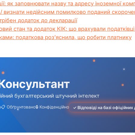
ії: як заповнювати назву та адресу іноземної комп
/ визнати недійсним помилково поданий скорочен
трібен додаток до декларації
вий стан та додаток КІК: що врахували податківці
илками: податкова роз’яснила, що робити платнику