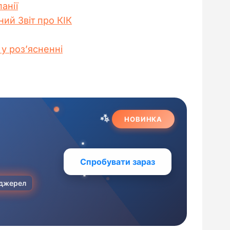
анії
ий Звіт про КІК
 у роз’ясненні