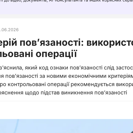
.06.2026
рій пов’язаності: використо
ьовані операції
'яснила, який код ознаки пов’язаності слід застос
ня пов’язаності за новими економічними критерія
про контрольовані операції рекомендується викори
ояснення щодо підстав виникнення пов’язаності