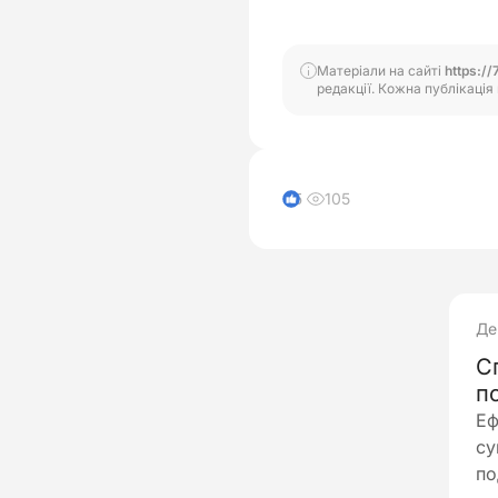
Матеріали на сайті
https://
редакції. Кожна публікація 
105
5
Де
С
п
Еф
су
по