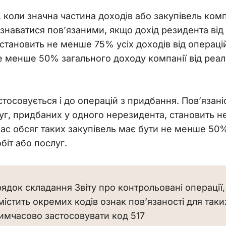
 коли значна частина доходів або закупівель комп
наватися пов’язаними, якщо дохід резидента від ре
тановить не менше 75% усіх доходів від операцій
менше 50% загального доходу компанії від реалізац
стосовується і до операцій з придбання. Пов’язан
слуг, придбаних у одного нерезидента, становить н
ас обсяг таких закупівель має бути не менше 50%
біт або послуг.
ядок складання Звіту про контрольовані операції
 містить окремих кодів ознак пов’язаності для таки
имчасово застосовувати код 517