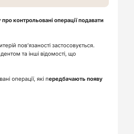
у про контрольовані операції подавати 
терій пов’язаності застосовується. 
ентом та інші відомості, що 
ні операції, які п
ередбачають появу 