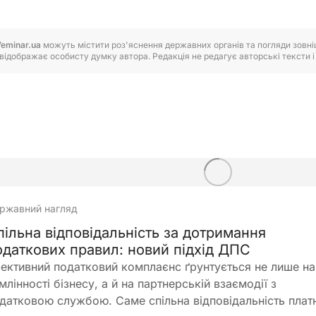
7eminar.ua
можуть містити роз'яснення державних органів та погляди зовнішн
відображає особисту думку автора. Редакція не редагує авторські тексти і н
ржавний нагляд
пільна відповідальність за дотримання
одаткових правил: новий підхід ДПС
ективний податковий комплаєнс ґрунтується не лише на
млінності бізнесу, а й на партнерській взаємодії з
датковою службою. Саме спільна відповідальність плат