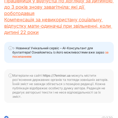
Працівниця у відпустці по догляду за дитиною 
до 3 років знову завагітніла: які дії 
роботодавця
Компенсація за невикористану соціальну 
відпустку мати-одиначці при звільненні, коли 
дитині 22 роки
✨ Новинка! Унікальний сервіс – АІ-Консультант для
бухгалтера! Ознайомтесь із його можливостями вже зараз
за
посиланням
Матеріали на сайті
https://7eminar.ua
можуть містити
роз'яснення державних органів та погляди зовнішніх авторів.
Їхній зміст не завжди збігається з позицією редакції. Кожна
публікація відображає особисту думку автора. Редакція не
редагує авторські тексти і не несе відповідальності за їх
зміст.
270
4