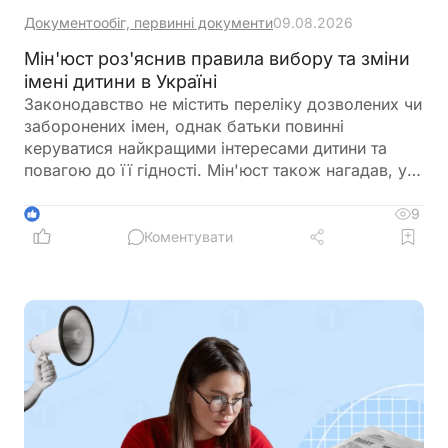
Документообіг, первинні документи
09.08.2026
Мін'юст роз'яснив правила вибору та зміни
імені дитини в Україні
Законодавство не містить переліку дозволених чи
заборонених імен, однак батьки повинні
керуватися найкращими інтересами дитини та
повагою до її гідності. Мін'юст також нагадав, у
яких випадках і до якого віку можна змінити ім'я
дитини
9
1
Коментувати