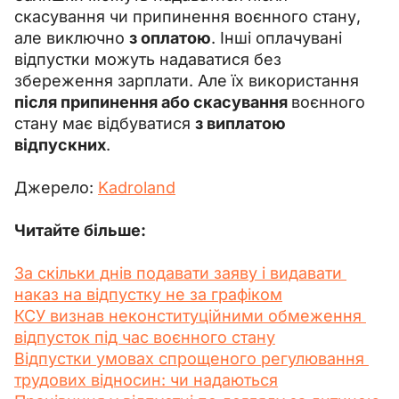
скасування чи припинення воєнного стану, 
але виключно 
з оплатою
. Інші оплачувані 
відпустки можуть надаватися без 
збереження зарплати. Але їх використання 
після припинення або скасування 
воєнного 
стану має відбуватися 
з виплатою 
відпускних
.
Джерело: 
Kadroland
Читайте більше:
За скільки днів подавати заяву і видавати 
наказ на відпустку не за графіком
КСУ визнав неконституційними обмеження 
відпусток під час воєнного стану
Відпустки умовах спрощеного регулювання 
трудових відносин: чи надаються