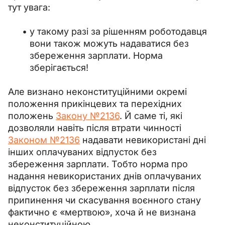
тут увага:
у такому разі за рішенням роботодавця
вони також можуть надаватися без
збереження зарплати. Норма
зберігається!
Але визнано неконституційними окремі 
положення прикінцевих та перехідних 
положень 
Закону №2136
. Й саме ті, які 
дозволяли навіть після втрати чинності 
Законом №2136
 надавати невикористані дні 
інших оплачуваних відпусток без 
збереження зарплати. Тобто норма про 
надання невикористаних днів оплачуваних 
відпусток без збереження зарплати після 
припинення чи скасування воєнного стану 
фактично є «мертвою», хоча й не визнана 
неконституційною.