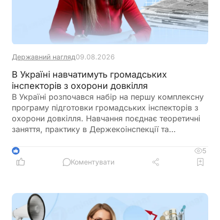
Державний нагляд
09.08.2026
В Україні навчатимуть громадських
інспекторів з охорони довкілля
В Україні розпочався набір на першу комплексну
програму підготовки громадських інспекторів з
охорони довкілля. Навчання поєднає теоретичні
заняття, практику в Держекоінспекції та
розробку власних природоохоронних проєктів
5
1
Коментувати