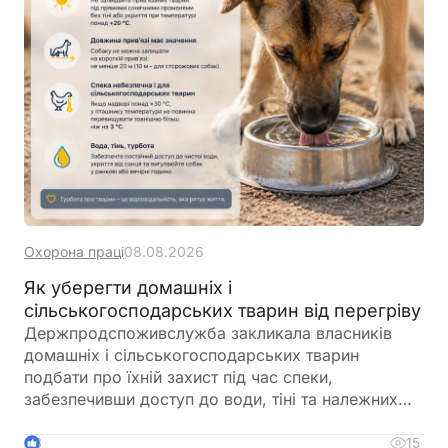
Охорона праці
08.08.2026
Як уберегти домашніх і
сільськогосподарських тварин від перегріву
Держпродспоживслужба закликала власників
домашніх і сільськогосподарських тварин
подбати про їхній захист під час спеки,
забезпечивши доступ до води, тіні та належних
умов утримання. У відомстві також нагадали про
заборону залишати тварин у зачинених
15
3