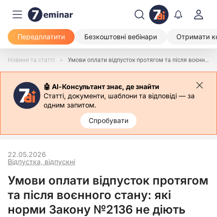
Передплатити
Безкоштовні вебінари
Отримати к
Новини та статті
Умови оплати відпусток протягом та після воєнного стану: які норми Закону №2136 не діють після Рішення КСУ
🤖 АІ-Консультант знає, де знайти
Статті, документи, шаблони та відповіді — за
одним запитом.
Спробувати
22.05.2026
Відпустка, відпускні
Умови оплати відпусток протягом
та після воєнного стану: які
норми Закону №2136 не діють