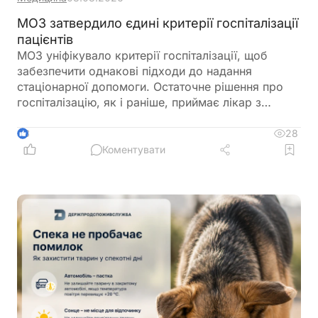
МОЗ затвердило єдині критерії госпіталізації
пацієнтів
МОЗ уніфікувало критерії госпіталізації, щоб
забезпечити однакові підходи до надання
стаціонарної допомоги. Остаточне рішення про
госпіталізацію, як і раніше, приймає лікар з
урахуванням стану пацієнта
28
3
Коментувати