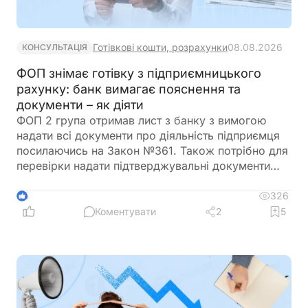
Готівкові кошти, розрахунки
08.08.2026
КОНСУЛЬТАЦІЯ
ФОП знімає готівку з підприємницького
рахунку: банк вимагає пояснення та
документи – як діяти
ФОП 2 група отримав лист з банку з вимогою
надати всі документи про діяльність підприємця
посилаючись на Закон №361. Також потрібно для
перевірки надати підтверджувальні документи
закупівлі товару і пояснення використання
готівкових коштів (в дозволеному об’ємі
326
6
періодично знімаються з поточного рахунку).
Коментувати
2
5
ФОП не обліковує всі операції в господарській
діяльності. Яким чином можна надати пояснення
банку?