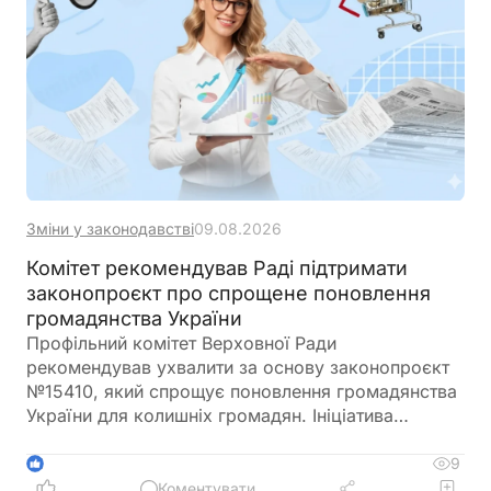
Зміни у законодавстві
09.08.2026
Комітет рекомендував Раді підтримати
законопроєкт про спрощене поновлення
громадянства України
Профільний комітет Верховної Ради
рекомендував ухвалити за основу законопроєкт
№15410, який спрощує поновлення громадянства
України для колишніх громадян. Ініціатива
передбачає скасування обов'язкового складання
іспитів з української мови, історії України та
9
1
Конституції для цієї категорії заявників
Коментувати