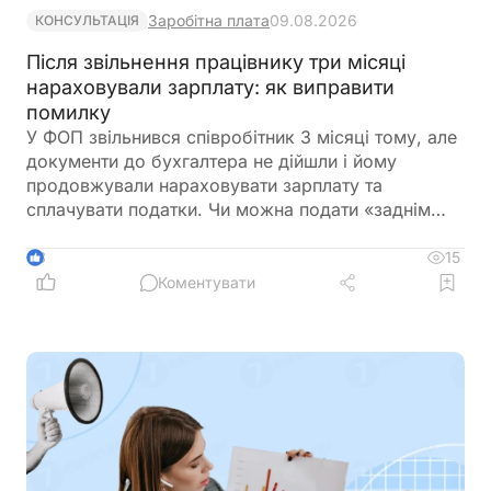
Заробітна плата
09.08.2026
КОНСУЛЬТАЦІЯ
Після звільнення працівнику три місяці
нараховували зарплату: як виправити
помилку
У ФОП звільнився співробітник 3 місяці тому, але
документи до бухгалтера не дійшли і йому
продовжували нараховувати зарплату та
сплачувати податки. Чи можна подати «заднім
числом» повідомлення про звільнення в
податкову та відкоригувати зарплатну звітність? І
15
3
чи повинен він повернути виплачену йому
Коментувати
зарплату?