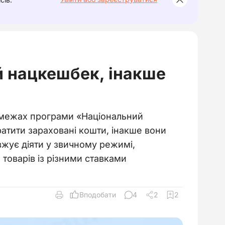
й нацкешбек, інакше
 межах програми «Національний
ратити зараховані кошти, інакше вони
жує діяти у звичному режимі,
товарів із різними ставками
Вподобати
4
2
2