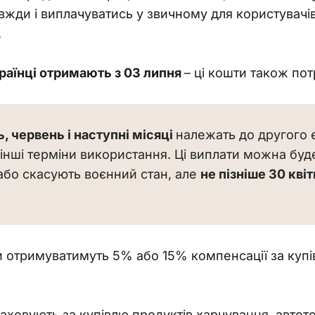
вжди і виплачуватись у звичному для користувачів
.
раїнці отримають з 03 липня 
–
 ці кошти також пот
, червень і наступні місяці 
належать до другого 
інші терміни використання. Ці виплати можна буде
бо скасують воєнний стан, але 
не пізніше 30 кві
 отримуватимуть 5% або 15% компенсації за купів
аховують за купівлю продуктів харчування, автото