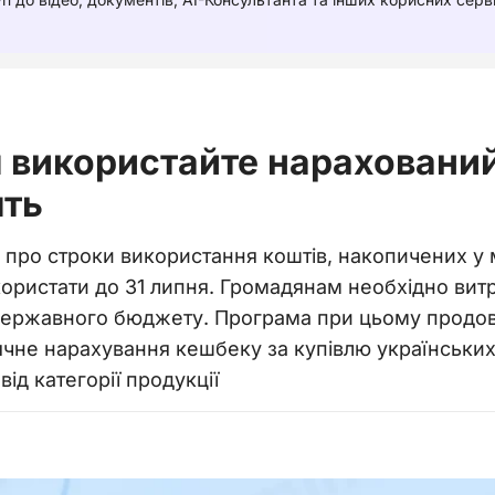
я використайте нараховани
ять
 про строки використання коштів, накопичених у
користати до 31 липня. Громадянам необхідно вит
 державного бюджету. Програма при цьому продов
не нарахування кешбеку за купівлю українських 
ід категорії продукції