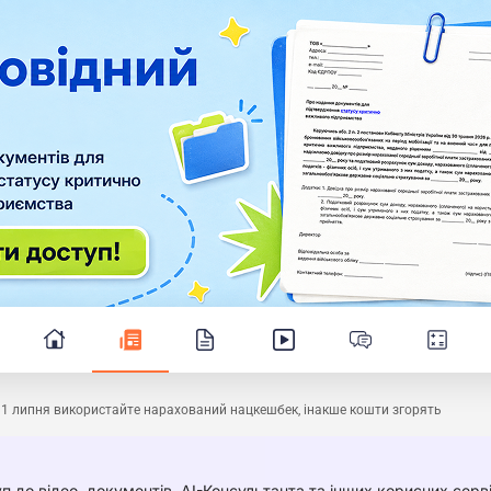
31 липня використайте нарахований нацкешбек, інакше кошти згорять
п до відео, документів, AI-Консультанта та інших корисних серві