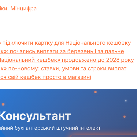
іки
, 
Мінцифра
о підключити картку для Національного кешбеку
»: почались виплати за березень і за пальне
«Національний кешбек» продовжено до 2028 року
» по-новому: ставки, умови та строки виплат
ися свій кешбек просто в магазині