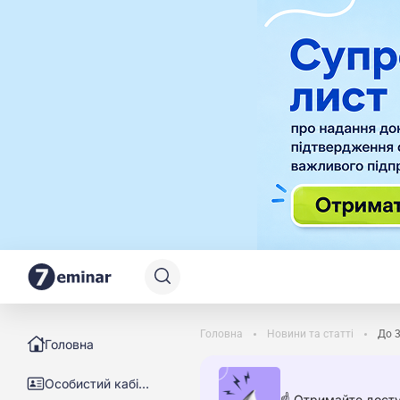
Головна
Новини та статті
До 
Головна
Особистий кабінет
☝️ Отримайте досту