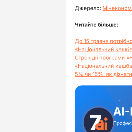
Джерело: 
Мінеконом
Читайте більше:
До 15 травня потрібн
«Національний кешбек
Строк дії програми 
«Національний кешбек
5% чи 15%: як дізнат