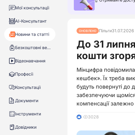
Мої консультації
АІ-Консультант
Пільги
31.07.2026
ОНОВЛЕНО
Новини та статті
До 31 липн
Безкоштовні вебінари
кошти згор
Відеонавчання
Мінцифра повідомила
Професії
кешбек». Їх треба ви
будуть повернуті до
Консультації
забезпечуючи щомісяч
Документи
компенсації залежно в
Інструменти
3028
5
Довідники