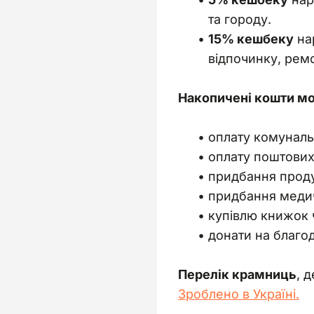
та городу.
15% кешбеку
нар
відпочинку, ремо
Накопичені кошти мо
оплату комуналь
оплату поштових
придбання проду
придбання медич
купівлю книжок ч
донати на благод
Перелік крамниць
, 
Зроблено в Україні.