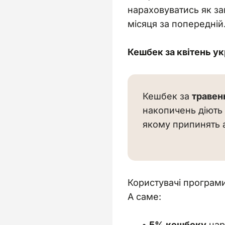
нараховуватись як за
місяця за попередній
Кешбек за квітень ук
Кешбек за 
травень
накопичень діють 
якому припинять а
Користувачі програми
А саме:
5% кешбеку
нар