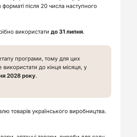
 форматі після 20 числа наступного 
рібно використати 
до 31 липня
.
етапу програми, тому для цих 
 використати до кінця місяця, у 
тня 2028 року
.
лю товарів українського виробництва. 
вари, аптечні товари, вироби для саду