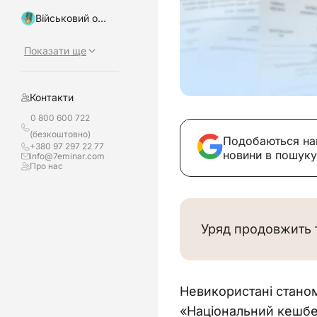
Військовий облік, бронювання
Показати ще
Контакти
0 800 600 722
(безкоштовно)
Подобаються на
+380 97 297 22 77
новини в пошуку
info@7eminar.com
Про нас
Уряд продовжить 
Невикористані стано
«Національний кешбек