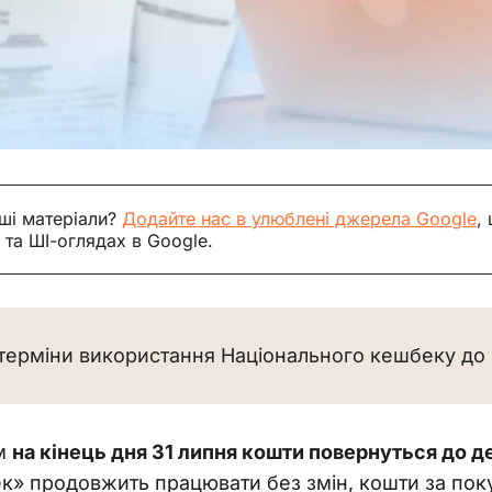
ші матеріали?
Додайте нас в улюблені джерела Google
,
 та ШІ-оглядах в Google.
терміни використання Національного кешбеку до 
м 
на кінець дня 31 липня кошти повернуться до 
» продовжить працювати без змін, кошти за поку