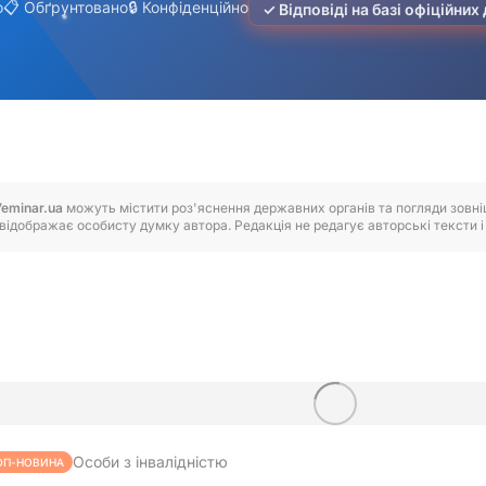
7eminar.ua
можуть містити роз'яснення державних органів та погляди зовнішн
відображає особисту думку автора. Редакція не редагує авторські тексти і н
Особи з інвалідністю
ОП-НОВИНА