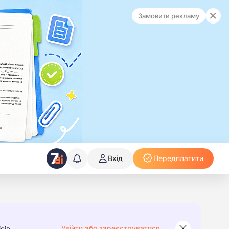
Замовити рекламу
Вхід
Передплатити
Увійти або зареєструватися
сів.