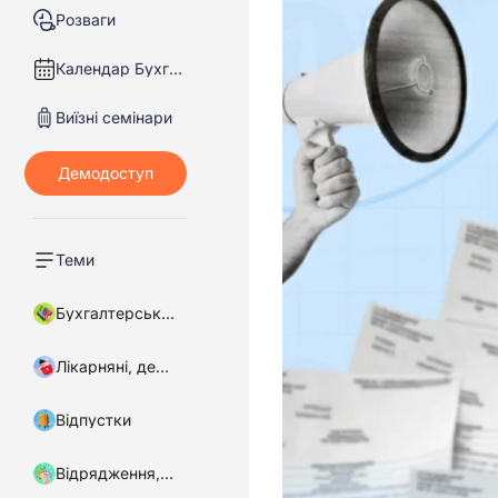
Розваги
Календар Бухгалтера
Виїзні семінари
Теми
Бухгалтерський облік
Лікарняні, декретні
Відпустки
Відрядження, підзвітні кошти