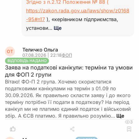
Згідно з п.2.12 Положення № 88 (
https://zakon.rada.gov.ua/laws/show/z0168
-95#n17
), «керівником підприємства,
установи…
Ще
Теличко Ольга
ОТ
07.08.2026 | 22:18
ФОП
ВІДПОВІДЬ НАДАНО
Заява на податкові канікули: терміни та умови
для ФОП 2 групи
Вітаю! ФО-П 2 група. Хочемо скористатися
податковими канікулами на термін з 01.09 по
30.09.2026. Як правильно скласти заяву і до якого
терміну потрібно її подати в податкову? На період
канікул ми не платимо єдиний податок і військовий
збір. А ЄСВ платимо. Я правильно розумію…
3