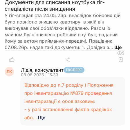
Документи для списання ноутбука гіг-
спеціаліста після знищення
У гіг-спеціаліста 24.05.26р. внаслідок бойових дій
було повністю знищено квартиру, в якій він
виконував свої обов'язки віддалено. Разом із
майном було знищено робочий ноутбук, наданий
йому за актом приймання-передачі. Працівник
07.08.26р. надав такі документи: 1. Довідка з…
5
Лідія, консультант
ЕКСПЕРТ
ЛК
08.08.2026 | 15:33
Відповідно до п.7 розділу І Положення
про інвентаризацію №879 проведення
інвентаризації є обов’язковим:
- у разі встановлення фактів крадіжок
або…
Ще