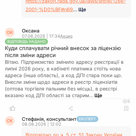
https://zakon.rada.gov.ua/laws/show/1266-
2001-%D0%BF#n69
…
Ще
Оксана
ОК
07.08.2026 | 17:34
Акциз
ВІДПОВІДЬ НАДАНО
Куди сплачувати річний внесок за ліцензію
після зміни адреси
Вітаю. Підприємство змінило адресу реєстрації в
липні 2026 року, в кабінеті платника стоїть нова
адреса (інша область), а код ДПІ стара поки що.
Внесли зміни щодо адреси в реєстр ліцензіатів
(оптова торгівля пальним без місць), в реєстрі
вказано код ДПІ області за старим…
5
Стефанія, консультант
ЕКСПЕРТ
СК
08.08.2026 | 12:02
Відповідно до ч. 5 ст. 51 Закону України