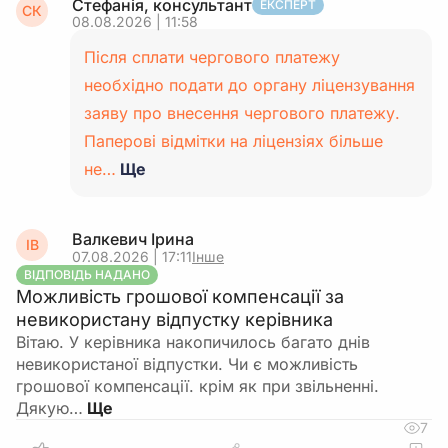
Стефанія, консультант
ЕКСПЕРТ
СК
08.08.2026 | 11:58
Після сплати чергового платежу
необхідно подати до органу ліцензування
заяву про внесення чергового платежу.
Паперові відмітки на ліцензіях більше
не…
Ще
Валкевич Ірина
ІВ
07.08.2026 | 17:11
Інше
ВІДПОВІДЬ НАДАНО
Можливість грошової компенсації за
невикористану відпустку керівника
Вітаю. У керівника накопичилось багато днів
невикористаної відпустки. Чи є можливість
грошової компенсації. крім як при звільненні.
Дякую…
7