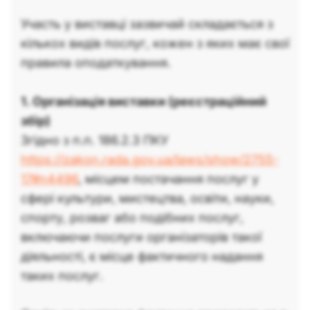
Участь у виставці зазвичай складається з
кількох видів послуг, кожен з яких має свої
правила оподаткування.
1. Організація виставки (реєстраційний
збір)
Згідно з п.п. 186.2.3 ПКУ
https://zakon.rada.gov.ua/laws/show/2755-
17#n4496
, місцем постачання послуг у
сфері культури, мистецтва, освіти, науки,
спорту, розваг або подібних послуг,
включаючи послуги організаторів такої
діяльності, є місце фактичного надання
таких послуг.