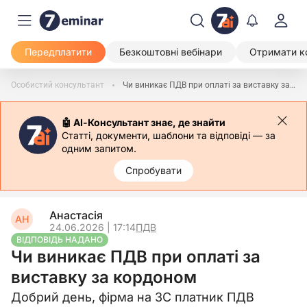
Передплатити
Безкоштовні вебінари
Отримати к
Особистий консультант
Чи виникає ПДВ при оплаті за виставку за кордоном
🤖 АІ-Консультант знає, де знайти
Статті, документи, шаблони та відповіді — за
одним запитом.
Спробувати
Анастасія
АН
24.06.2026 | 17:14
ПДВ
ВІДПОВІДЬ НАДАНО
Чи виникає ПДВ при оплаті за
виставку за кордоном
Добрий день, фірма на ЗС платник ПДВ