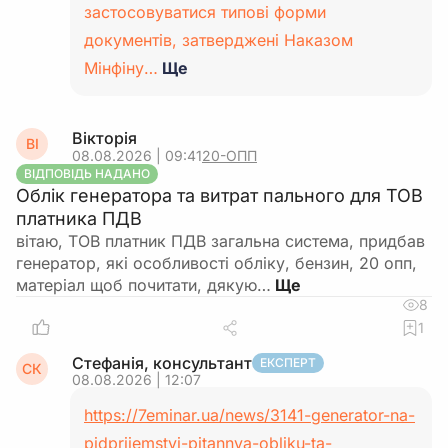
застосовуватися типові форми
документів, затверджені Наказом
Мінфіну…
Ще
Вікторія
ВІ
08.08.2026 | 09:41
20-ОПП
ВІДПОВІДЬ НАДАНО
Облік генератора та витрат пального для ТОВ
платника ПДВ
вітаю, ТОВ платник ПДВ загальна система, придбав
генератор, які особливості обліку, бензин, 20 опп,
матеріал щоб почитати, дякую…
8
1
Стефанія, консультант
ЕКСПЕРТ
СК
08.08.2026 | 12:07
https://7eminar.ua/news/3141-generator-na-
pidprijemstvi-pitannya-obliku-ta-