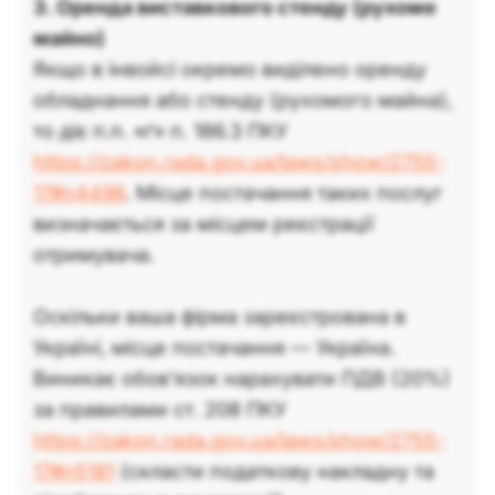
3. Оренда виставкового стенду (рухоме
майно)
Якщо в інвойсі окремо виділено оренду
обладнання або стенду (рухомого майна),
то діє п.п. «ґ» п. 186.3 ПКУ
https://zakon.rada.gov.ua/laws/show/2755-
17#n4496
. Місце постачання таких послуг
визначається за місцем реєстрації
отримувача.
Оскільки ваша фірма зареєстрована в
Україні, місце постачання — Україна.
Виникає обов'язок нарахувати ПДВ (20%)
за правилами ст. 208 ПКУ
https://zakon.rada.gov.ua/laws/show/2755-
17#n5181
(скласти податкову накладну та