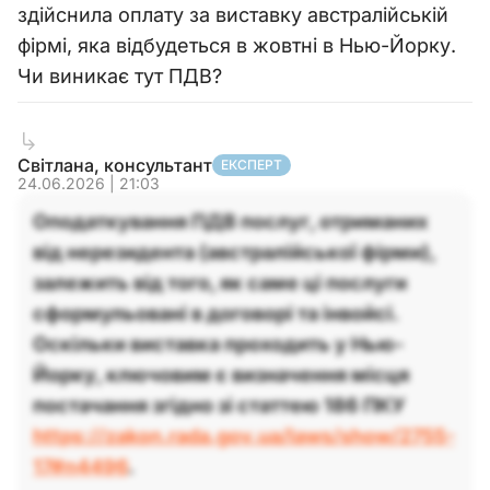
здійснила оплату за виставку австралійській
фірмі, яка відбудеться в жовтні в Нью-Йорку.
Чи виникає тут ПДВ?
Світлана, консультант
ЕКСПЕРТ
24.06.2026 | 21:03
Оподаткування ПДВ послуг, отриманих
від нерезидента (австралійської фірми),
залежить від того, як саме ці послуги
сформульовані в договорі та інвойсі.
Оскільки виставка проходить у Нью-
Йорку, ключовим є визначення місця
постачання згідно зі статтею 186 ПКУ
https://zakon.rada.gov.ua/laws/show/2755-
17#n4496
.