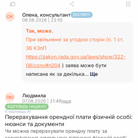
Олена, консультант
ЕКСПЕРТ
ОК
08.08.2026 | 23:55
Так, може.
При звільненні за угодою сторін (п. 1 ст.
36 КЗпП
https://zakon.rada.gov.ua/laws/show/322-
08/conv#n204
) заява може бути
написана як за декілька…
Ще
Людмила
ЛЮ
07.08.2026 | 21:49
Інше
ВІДПОВІДЬ НАДАНО
Є відповідь АІ
Перерахування орендної плати фізичній особі:
нюанси та документи
Чи можна перерахувати орендну плату за
користування земельною ділянкою фізичній особі,