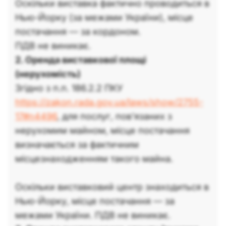
Оскільки виставка фактично проводиться в
Нью-Йорку (за межами України), місце
постачання — за кордоном.
ПДВ не виникає.
2. Оренда виставкової площі
(нерухомість)
Згідно з п.п. 186.2.2 ПКУ
https://zakon.rada.gov.ua/laws/show/2755-
17#n4496
, для послуг, пов'язаних з
нерухомим майном, місце постачання
визначається за фактичним
місцезнаходженням такого майна.
Оскільки виставковий центр знаходиться в
Нью-Йорку, місце постачання — за
межами України. ПДВ не виникає.