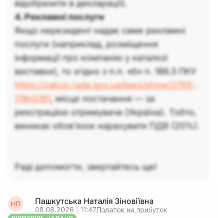
відобразити в декларації).
4. Рекламні послуги
Якщо нерезидент надає саме рекламні
послуги (наприклад, розміщення
інформації про компанію у каталозі
виставки), то згідно з п.п. «б» п. 186.3 ПКУ
https://zakon.rada.gov.ua/laws/show/2755-
17#n5181
, місце постачання — за
реєстрацією отримувача (Україна). Тобто,
виникає обов'язок нарахувати ПДВ (20%).
Раді допомогти, звертайтесь ще!
Пашкутська Наталія Зіновіївна
НП
08.08.2026 | 11:47
Податок на прибуток