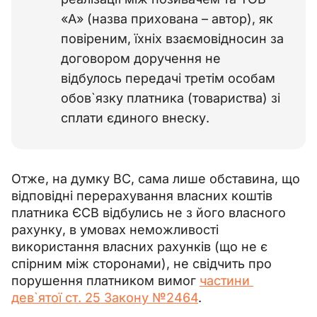
«А» (назва прихована
–
автор), як
повіреним, їхніх взаємовідносин за
договором доручення не
відбулось передачі третім особам
обов`язку платника (товариства) зі
сплати єдиного внеску.
Отже, на думку ВС, сама лише обставина, що 
відповідні перерахування власних коштів 
платника ЄСВ відбулись не з його власного 
рахунку, в умовах неможливості 
використання власних рахунків (що не є 
спірним між сторонами), не свідчить про 
порушення платником вимог 
частини 
дев`ятої ст. 25 Закону №2464
.