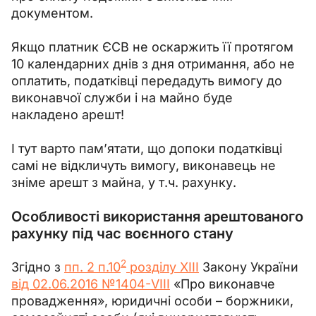
документом.
Якщо платник ЄСВ не оскаржить її протягом 
10 календарних днів з дня отримання, або не 
оплатить, податківці передадуть вимогу до 
виконавчої служби і на майно буде 
накладено арешт!
І тут варто пам’ятати, що допоки податківці 
самі не відкличуть вимогу, виконавець не 
зніме арешт з майна, у т.ч. рахунку.
Особливості використання арештованого
рахунку під час воєнного стану
2
Згідно з 
пп. 2 п.10
 розділу ХІІІ
 Закону України 
від 02.06.2016 №1404-VIII
 «Про виконавче 
провадження», юридичні особи 
–
 боржники, 