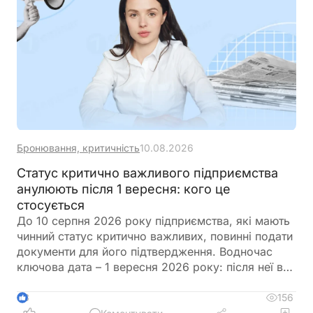
Бронювання, критичність
10.08.2026
Статус критично важливого підприємства
анулюють після 1 вересня: кого це
стосується
До 10 серпня 2026 року підприємства, які мають
чинний статус критично важливих, повинні подати
документи для його підтвердження. Водночас
ключова дата – 1 вересня 2026 року: після неї всі
статуси, які не будуть підтверджені, втратять
чинність незалежно від строку, на який їх було
156
3