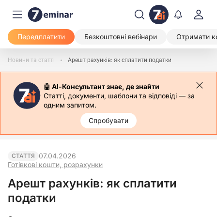
Передплатити
Безкоштовні вебінари
Отримати к
Новини та статті
Арешт рахунків: як сплатити податки
🤖 АІ-Консультант знає, де знайти
Статті, документи, шаблони та відповіді — за
одним запитом.
Спробувати
07.04.2026
СТАТТЯ
Готівкові кошти, розрахунки
Арешт рахунків: як сплатити
податки