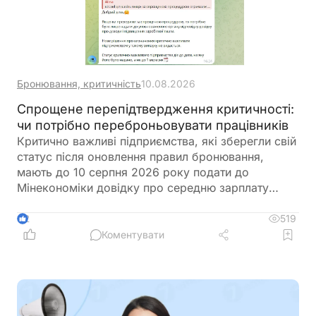
Бронювання, критичність
10.08.2026
Спрощене перепідтвердження критичності:
чи потрібно переброньовувати працівників
Критично важливі підприємства, які зберегли свій
статус після оновлення правил бронювання,
мають до 10 серпня 2026 року подати до
Мінекономіки довідку про середню зарплату
працівників та податковий розрахунок за останній
календарний місяць. У разі виконання цієї вимоги
519
2
статус критично важливого підприємства
Коментувати
залишиться чинним до завершення строку, на
який його було надано, і повторно
переброньовувати працівників не потрібно