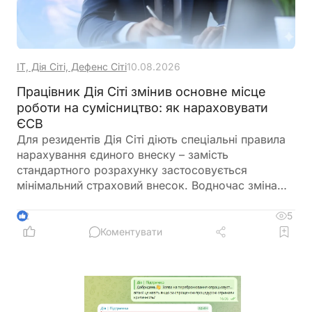
ІТ, Дія Сіті, Дефенс Сіті
10.08.2026
Працівник Дія Сіті змінив основне місце
роботи на сумісництво: як нараховувати
ЄСВ
Для резидентів Дія Сіті діють спеціальні правила
нарахування єдиного внеску – замість
стандартного розрахунку застосовується
мінімальний страховий внесок. Водночас зміна
працівником статусу з основного місця роботи на
сумісництво протягом одного місяця не змінює
5
2
природи отриманих ним виплат. Усі нарахування
Коментувати
за цей календарний місяць розглядаються як
заробітна плата