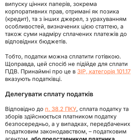
випуску цінних паперів, зокрема 
корпоративних прав, отримані як позика 
(кредит), та з інших джерел, з урахуванням 
особливостей, визначених цією статтею, а 
також суми надміру сплачених платежів до 
відповідних бюджетів.
Тобто, податки можна сплатити готівкою. 
Щоправда, цей спосіб не підійде для сплати 
ПДВ. Принаймні про це в 
ЗІР, категорія 101.17
вказують податківці.
Делегувати сплату податків
Відповідно до 
п. 38.2 ПКУ
, сплата податку та 
зборів здійснюється платником податку 
безпосередньо, а у випадках, передбачених 
податковим законодавством, 
–
 податковим 
агентом, 
або представником платника 