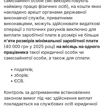
самозайняті особи (які використовують 
найману працю фізичних осіб), на кошти яких 
накладено арешт органами державної 
виконавчої служби, приватними 
виконавцями, можуть здійснювати видаткові 
операції з поточних рахунків виключно для 
виплати заробітної плати в розмірі не більше 
п’яти розмірів мінімальної заробітної плати 
(40 000 грн у 2025 році)
 на місяць на одного 
працівника
 такої юридичної особи чи 
самозайнятої особи, а також для сплати:
податків;
зборів;
ЄСВ.
Контроль за дотриманням встановлених 
законом вимог під час здійснення виплат 
покладається на службових осіб юридичної 