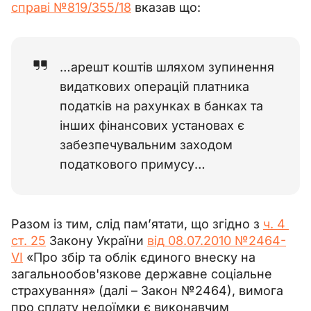
справі №819/355/18
 вказав що:
…арешт коштів шляхом зупинення
видаткових операцій платника
податків на рахунках в банках та
інших фінансових установах є
забезпечувальним заходом
податкового примусу…
Разом із тим, слід пам’ятати, що згідно з 
ч. 4 
ст. 25
 Закону України 
від 08.07.2010 №2464-
VI
 «Про збір та облік єдиного внеску на 
загальнообов'язкове державне соціальне 
страхування» (далі 
–
 Закон №2464), вимога 
про сплату недоїмки є виконавчим 