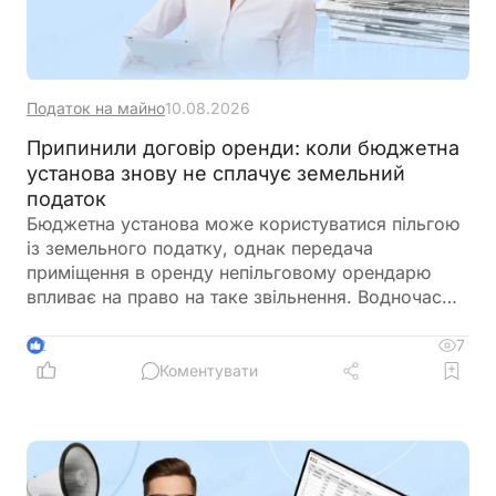
Податок на майно
10.08.2026
Припинили договір оренди: коли бюджетна
установа знову не сплачує земельний
податок
Бюджетна установа може користуватися пільгою
із земельного податку, однак передача
приміщення в оренду непільговому орендарю
впливає на право на таке звільнення. Водночас
після припинення договору оренди виникає
питання, з якої саме дати пільга відновлюється.
7
2
Податковий кодекс передбачає спеціальне
Коментувати
правило для випадків, коли право на пільгу
виникає протягом року. Тому повернення до
пільгового оподаткування відбувається не в день
припинення договору. Право на пільгу
відновлюється з першого числа місяця, що настає