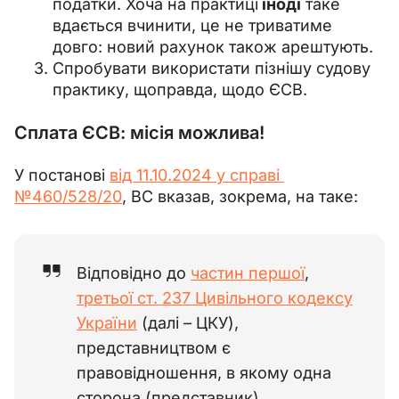
податки. Хоча на практиці
іноді
таке
вдається вчинити, це не триватиме
довго: новий рахунок також арештують.
Спробувати використати пізнішу судову
практику, щоправда, щодо ЄСВ.
Сплата ЄСВ: місія можлива!
У постанові 
від 11.10.2024 у справі 
№460/528/20
, ВС вказав, зокрема, на таке:
Відповідно до
частин першої
,
третьої ст. 237 Цивільного кодексу
України
(далі
–
ЦКУ),
представництвом є
правовідношення, в якому одна
сторона (представник)