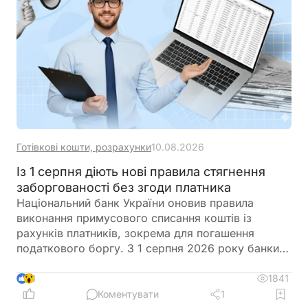
за місяцем припинення договору оренди
Готівкові кошти, розрахунки
10.08.2026
Із 1 серпня діють нові правила стягнення
заборгованості без згоди платника
Національний банк України оновив правила
виконання примусового списання коштів із
рахунків платників, зокрема для погашення
податкового боргу. З 1 серпня 2026 року банки
та інші надавачі платіжних послуг працюватимуть
за новими вимогами щодо виконання дебетових
1841
3
переказів без згоди платника, а також матимуть
Коментувати
1