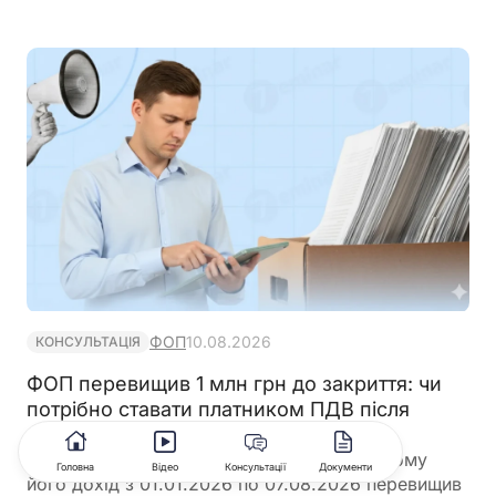
місяць для адаптації своїх процесів до змін
ФОП
10.08.2026
КОНСУЛЬТАЦІЯ
ФОП перевищив 1 млн грн до закриття: чи
потрібно ставати платником ПДВ після
повторної реєстрації
ФОП 3 групи закрився 07.08.2026, при цьому
Головна
Відео
Консультації
Документи
його дохід з 01.01.2026 по 07.08.2026 перевищив