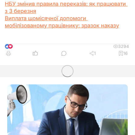
НБУ змінив правила переказів: як працювати 
з 3 березня
Виплата щомісячної допомоги 
мобілізованому працівнику: зразок наказу
3294
9
1
16