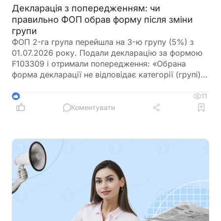
Декларація з попередженням: чи
правильно ФОП обрав форму після зміни
групи
ФОП 2-га група перейшла на 3-ю групу (5%) з
01.07.2026 року. Подали декларацію за формою
F103309 і отримали попередження: «Обрана
форма декларації не відповідає категорії (групі)
платника єдиного податку (форма F0103309-3
група». В реєстрі платників єдиного податку
11
4
відсутні дані щодо реєстрації платником єдиного
Коментувати
податку у звітному періоді. Що ми зробили не
вірно?