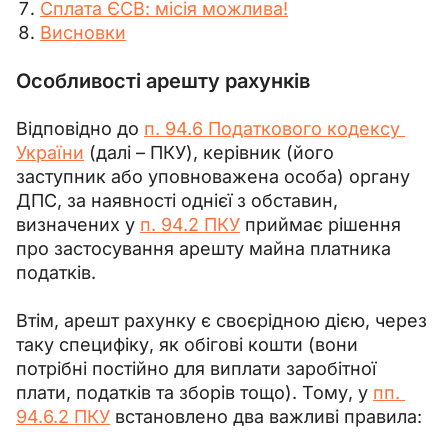
Сплата ЄСВ: місія можлива!
Висновки
Особливості арешту рахунків
Відповідно до 
п. 94.6 Податкового кодексу 
України
 (далі 
–
 ПКУ), керівник (його 
заступник або уповноважена особа) органу 
ДПС, за наявності однієї з обставин, 
визначених у 
п. 94.2 ПКУ
 приймає рішення 
про застосування арешту майна платника 
податків.
Втім, арешт рахунку є своєрідною дією, через 
таку специфіку, як обігові кошти (вони 
потрібні постійно для виплати заробітної 
плати, податків та зборів тощо). Тому, у 
пп. 
94.6.2 ПКУ
 встановлено два важливі правила: