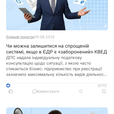
Єдиний податок
06.08.2026
Чи можна залишитися на спрощеній
системі, якщо в ЄДР є «заборонений» КВЕД
ДПС надала індивідуальну податкову
консультацію щодо ситуації, з якою часто
стикається бізнес: підприємство при реєстрації
зазначило максимальну кількість видів діяльності
за КВЕД, частина з яких виявилася забороненою
для платників єдиного податку 3-ї групи і вже
112
2
отримало лист від ДПС. При цьому в заяві на
Коментувати
спрощену систему та у фінансово-господарській
діяльності використовувалися лише дозволені
коди