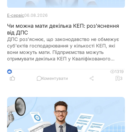
Е-сервіс
06.08.2026
Чи можна мати декілька КЕП: роз'яснення
від ДПС
ДПС роз'яснює, що законодавство не обмежує
суб'єктів господарювання у кількості КЕП, які
вони можуть мати. Підприємства можуть
отримувати декілька КЕП у Кваліфікованого
надавача електронних довірчих послуг ДПС
України
1319
4
Коментувати
3