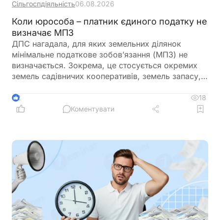
Сільгоспдіяльність
06.08.2026
Коли юрособа – платник єдиного податку не
визначає МПЗ
ДПС нагадала, для яких земельних ділянок
мінімальне податкове зобов’язання (МПЗ) не
визначається. Зокрема, це стосується окремих
земель садівничих кооперативів, земель запасу,
невитребуваних паїв, земель у зонах відчуження,
ділянок у межах населених пунктів, а також
18
2
земель, що перебувають у консервації чи
Коментувати
забруднені вибухонебезпечними предметами.
Водночас при розрахунку МПЗ необхідно
враховувати особливості, встановлені
Податковим кодексом України