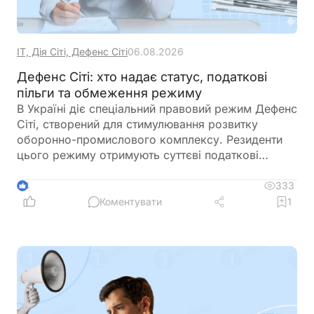
ІТ, Дія Сіті, Дефенс Сіті
06.08.2026
Дефенс Сіті: хто надає статус, податкові
пільги та обмеження режиму
В Україні діє спеціальний правовий режим Дефенс
Сіті, створений для стимулювання розвитку
оборонно-промислового комплексу. Резиденти
цього режиму отримують суттєві податкові
пільги, однак разом із ними – жорсткі вимоги до
цільового використання прибутку, обмеження на
333
4
виплату дивідендів та інвестиційні правила.
Коментувати
1
Розбираємо ключові умови, ризики та практичні
нюанси для бізнесу