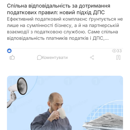
Спільна відповідальність за дотримання
податкових правил: новий підхід ДПС
Ефективний податковий комплаєнс ґрунтується не
лише на сумлінності бізнесу, а й на партнерській
взаємодії з податковою службою. Саме спільна
відповідальність платників податків і ДПС,
превентивний підхід та якісна інформаційна
підтримка допомагають мінімізувати податкові
33
1
ризики та запобігати порушенням ще до їх
Коментувати
виникнення