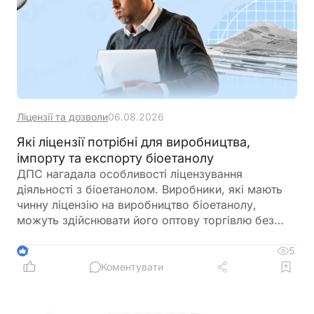
Ліцензії та дозволи
06.08.2026
Які ліцензії потрібні для виробництва,
імпорту та експорту біоетанолу
ДПС нагадала особливості ліцензування
діяльності з біоетанолом. Виробники, які мають
чинну ліцензію на виробництво біоетанолу,
можуть здійснювати його оптову торгівлю без
оформлення окремої ліцензії. Водночас для
імпорту, експорту та інших операцій із
5
2
біоетанолом закон встановлює окремі вимоги, а
Коментувати
його роздрібний продаж в Україні залишається
забороненим