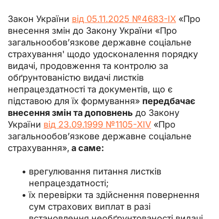
Закон України 
від 05.11.2025 №4683-IX
 «Про 
внесення змін до Закону України «Про 
загальнообов’язкове державне соціальне 
страхування' щодо удосконалення порядку 
видачі, продовження та контролю за 
обґрунтованістю видачі листків 
непрацездатності та документів, що є 
підставою для їх формування» 
передбачає 
внесення змін та доповнень
 до Закону 
України 
від 23.09.1999 №1105-XIV
 «Про 
загальнообов’язкове державне соціальне 
страхування»,
 а саме:
врегулювання питання листків
непрацездатності;
їх перевірки та здійснення повернення
сум страхових виплат в разі
встановлення необґрунтованості видачі