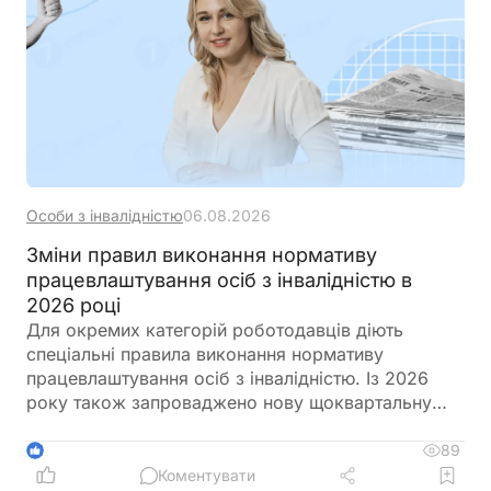
Особи з інвалідністю
06.08.2026
Зміни правил виконання нормативу
працевлаштування осіб з інвалідністю в
2026 році
Для окремих категорій роботодавців діють
спеціальні правила виконання нормативу
працевлаштування осіб з інвалідністю. Із 2026
року також запроваджено нову щоквартальну
звітність і змінено порядок сплати цільового
внеску у разі невиконання нормативу
89
1
Коментувати