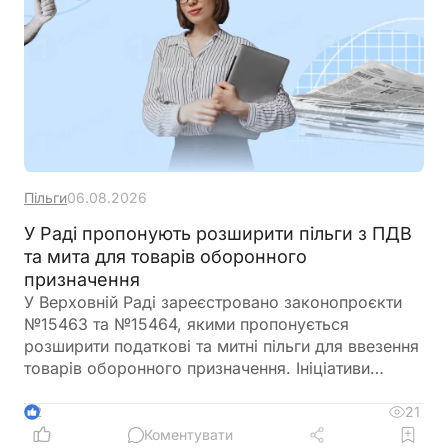
Пільги
06.08.2026
У Раді пропонують розширити пільги з ПДВ
та мита для товарів оборонного
призначення
У Верховній Раді зареєстровано законопроєкти
№15463 та №15464, якими пропонується
розширити податкові та митні пільги для ввезення
товарів оборонного призначення. Ініціативи
передбачають поширення звільнення від ПДВ та
ввізного мита на поставки, що фінансуються
21
2
іноземними державами, міжнародними
Коментувати