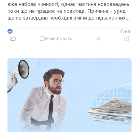
вже набрав чинності, однак частина нововведень
поки що не працює на практиці. Причина – уряд
ще не затвердив необхідні зміни до підзаконних
актів, які мають визначити порядок застосування
нових правил щодо підтвердження страхового
98
2
стажу та призначення пенсій
Коментувати