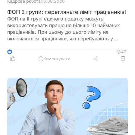
Кадрова робота
06.08.2026
ФОП 2 групи: перегляньте ліміт працівників!
ФОП на ІІ групі єдиного податку можуть
використовувати працю не більше 10 найманих
працівників. При цьому до цього ліміту не
включаються працівники, які перебувають у
відпустці у зв’язку з вагітністю та пологами або у
відпустці для догляду за дитиною. Перед
42
2
оформленням нового працівника варто
Коментувати
перевірити, чи не буде перевищено встановлену
законодавством граничну кількість найманих осіб