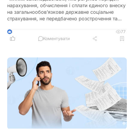
нарахування, обчислення і сплати єдиного внеску
на загальнообов’язкове державне соціальне
страхування, не передбачено розстрочення та
відстрочення заборгованості по сплаті єдиного
внеску
77
3
Коментувати