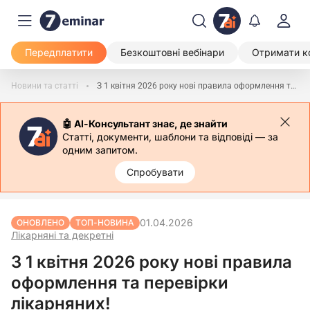
Передплатити
Безкоштовні вебінари
Отримати к
Новини та статті
З 1 квітня 2026 року нові правила оформлення та перевірки лікарняних!
🤖 АІ-Консультант знає, де знайти
Статті, документи, шаблони та відповіді — за
одним запитом.
Спробувати
01.04.2026
ОНОВЛЕНО
ТОП-НОВИНА
Лікарняні та декретні
З 1 квітня 2026 року нові правила
оформлення та перевірки
лікарняних!