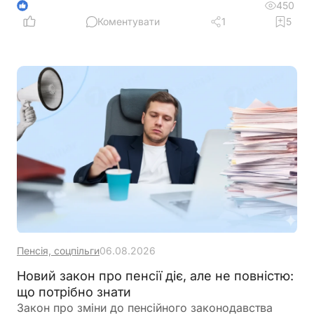
бюджетного відшкодування та запровадження
450
1
квартального звітного періоду для підприємців –
Коментувати
1
5
платників ПДВ
Пенсія, соцпільги
06.08.2026
Новий закон про пенсії діє, але не повністю:
що потрібно знати
Закон про зміни до пенсійного законодавства