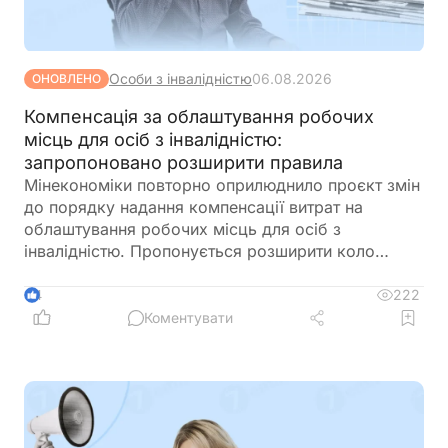
Особи з інвалідністю
06.08.2026
ОНОВЛЕНО
Компенсація за облаштування робочих
місць для осіб з інвалідністю:
запропоновано розширити правила
Мінекономіки повторно оприлюднило проєкт змін
до порядку надання компенсації витрат на
облаштування робочих місць для осіб з
інвалідністю. Пропонується розширити коло
отримувачів, врегулювати компенсацію для
ветеранів з інвалідністю, уточнити вимоги до
222
4
документів та умов оплати праці, а також
Коментувати
запровадити механізми контролю, щоб запобігти
зловживанням і подвійного фінансування