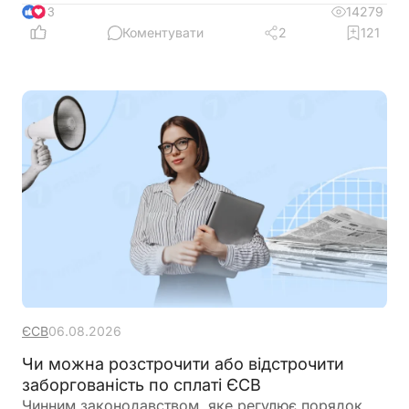
одному місці
14279
13
Коментувати
2
121
ЄСВ
06.08.2026
Чи можна розстрочити або відстрочити
заборгованість по сплаті ЄСВ
Чинним законодавством, яке регулює порядок