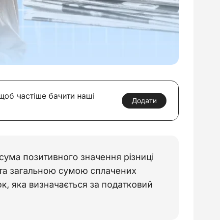
 щоб частіше бачити наші
Додати
сума позитивного значення різниці
 та загальною сумою сплачених
ок, яка визначається за податковий