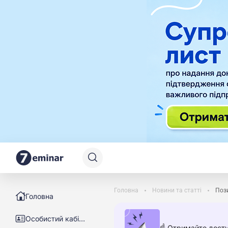
Головна
Новини та статті
Пози
Головна
Особистий кабінет
☝️ Отримайте досту