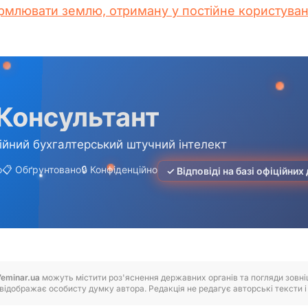
рмлювати землю, отриману у постійне користуван
7eminar.ua
можуть містити роз'яснення державних органів та погляди зовнішн
відображає особисту думку автора. Редакція не редагує авторські тексти і н