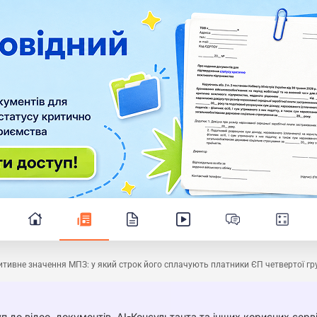
тивне значення МПЗ: у який строк його сплачують платники ЄП четвертої гр
п до відео, документів, AI-Консультанта та інших корисних серві