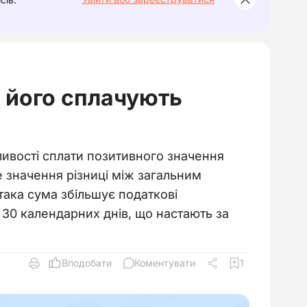
 його сплачують
ивості сплати позитивного значення
 значення різниці між загальним
така сума збільшує податкові
 30 календарних днів, що настають за
Вподобати
Коментувати
1