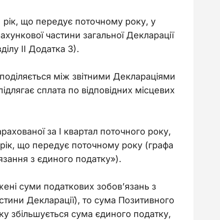
 рік, що передує поточному року, у 
ахункової частини загальної Декларації 
ілу ІІ Додатка 3).
зподіляється між звітними Деклараціями 
ідлягає сплата по відповідних місцевих 
хованої за І квартал поточного року, 
рік, що передує поточному року (графа 
язання з єдиного податку»).
жені суми податкових зобов’язань з 
стини Декларації), то сума Позитивного 
яку збільшується сума єдиного податку,