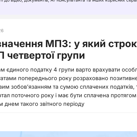
26
значення МПЗ: у який строк
 четвертої групи
 єдиного податку 4 групи варто врахувати особл
татами попереднього року розраховано позитивне
им зобов’язанням та сумою сплачених податків, 
артал поточного року і має бути сплачена протягом
 днем такого звітного періоду