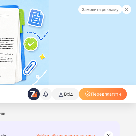
Замовити рекламу
Вхід
Передплатити
упи
Увійти або зареєструватися
сів.