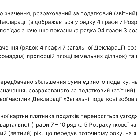
 значення, розрахований за податковий (звітний)
Декларації (відображається у рядку 4 графи 7 Розр
дповідає значенню показника рядка 04 графи 3 розд
чення (рядок 4 графи 7 загальної Декларації) ро
ромадам) пропорцій площі земельних ділянок) та п
редбачено збільшення суми єдиного податку, нара
значення, розрахованого за податковий (звітний) 
вої частини Декларації «Загальні податкові зобов’
аної картки платника податків переносяться узгод
вартально) (графи 7 – 10 рядка 5 Розрахункової ча
ий (звітний) рік, що передує поточному року, на 