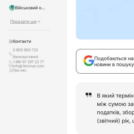
Військовий облік, бронювання
Показати ще
Контакти
0 800 600 722
(безкоштовно)
Подобаються на
+380 97 297 22 77
новини в пошуку
info@7eminar.com
Про нас
В який термін
між сумою за
податків, збо
(звітний) рік