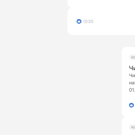
30
4
К
Ч
Чи
на
01
по
4
К