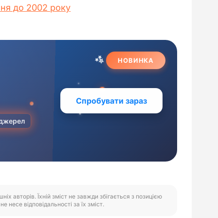
ня до 2002 року
іх авторів. Їхній зміст не завжди збігається з позицією
е несе відповідальності за їх зміст.