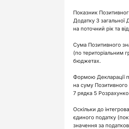
Показник Позитивного
Додатку 3 загальної 
на поточний рік та ві
Сума Позитивного зна
(по територіальним г
бюджетах.
Формою Декларації пе
на суму Позитивного 
7 рядка 5 Розрахунко
Оскільки до інтегров
єдиного податку (пок
значення за податков