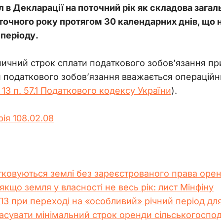
ал в Декларації на поточний рік як складова загал
поточного року протягом 30 календарних днів, що
 періоду.
ичний строк сплати податкового зобов’язання при
 податкового зобов’язання вважається операційни
 13 п. 57.1 Податкового кодексу України
).
рія 108.02.08
тковуються землі без зареєстрованого права оре
кщо земля у власності не весь рік: лист Мінфіну
З при переході на «особливий» річний період дл
асувати мінімальний строк оренди сільськогоспод