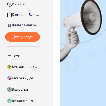
Розваги
Календар Бухгалтера
Виїзні семінари
Теми
Бухгалтерський облік
Лікарняні, декретні
Відпустки
Відрядження, підзвітні кошти