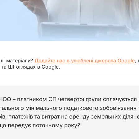
ші матеріали?
Додайте нас в улюблені джерела Google
,
 та ШІ-оглядах в Google.
 ЮО – платником ЄП четвертої групи сплачується 
гального мінімального податкового зобов’язання
рів, платежів та витрат на оренду земельних ділян
, що передує поточному року?