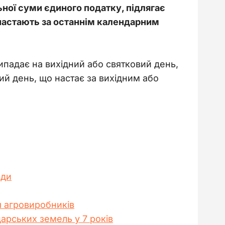
ьної суми єдиного податку, підлягає 
 настають за останнім календарним 
падає на вихідний або святковий день, 
й день, що настає за вихідним або 
нди
я агровиробників
арських земель у 7 років