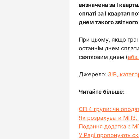
визначена за І кварт
сплаті за І квартал 
днем такого звітного
При цьому, якщо гран
останнім днем сплати
святковим днем (
абз.
Джерело: 
ЗІР, катего
Читайте більше:
ЄП 4 групи: чи опода
Як розрахувати МПЗ, я
Подання додатка з МП
У Раді пропонують ск