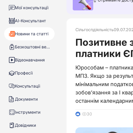
Мої консультації
АІ-Консультант
Сільгоспдіяльність
09.07.20
Новини та статті
Позитивне 
Безкоштовні вебінари
платники ЄП
Відеонавчання
Юрособам – платникам
Професії
МПЗ. Якщо за резуль
мінімальним податков
Консультації
зобов’язання за І кв
Документи
останнім календарним
Інструменти
30
4
Довідники