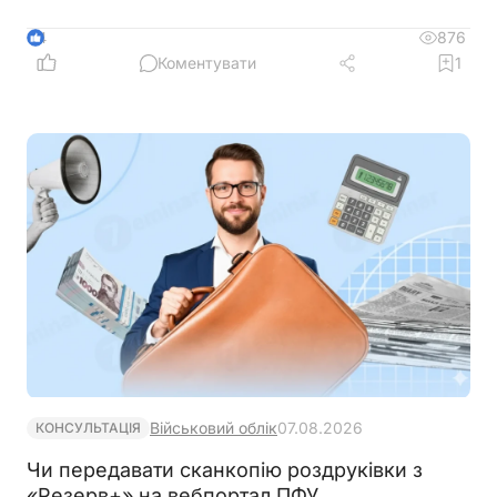
консультативної комісії щодо зміни місця роботи
876
4
Коментувати
1
Військовий облік
07.08.2026
КОНСУЛЬТАЦІЯ
Чи передавати сканкопію роздруківки з
«Резерв+» на вебпортал ПФУ