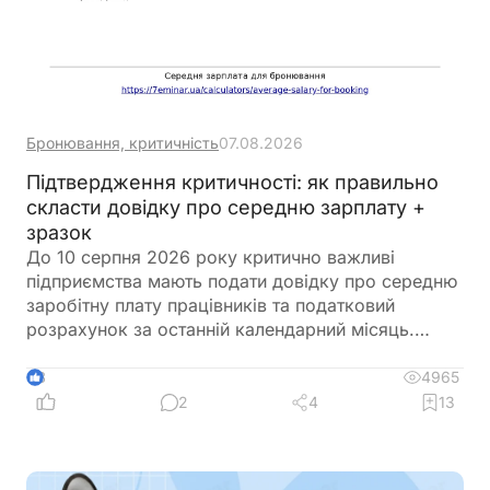
Бронювання, критичність
07.08.2026
Підтвердження критичності: як правильно
скласти довідку про середню зарплату +
зразок
До 10 серпня 2026 року критично важливі
підприємства мають подати довідку про середню
заробітну плату працівників та податковий
розрахунок за останній календарний місяць.
Саме довідка підтверджує виконання одного з
ключових критеріїв для збереження статусу
4965
8
критично важливого підприємства. Її можна
2
4
13
оформити у довільній формі, але важливо
правильно розрахувати середню зарплату
відповідно до чинних вимог. Щоб уникнути