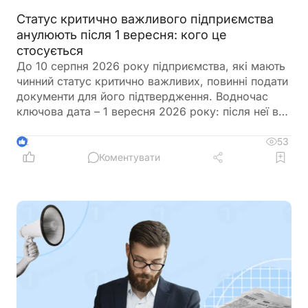
Статус критично важливого підприємства
анулюють після 1 вересня: кого це
стосується
До 10 серпня 2026 року підприємства, які мають
чинний статус критично важливих, повинні подати
документи для його підтвердження. Водночас
ключова дата – 1 вересня 2026 року: після неї всі
статуси, які не будуть підтверджені, втратять
чинність незалежно від строку, на який їх було
53
2
надано
Коментувати