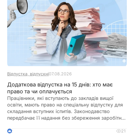
помилок, скористайтеся Калькулятором
«Середня зарплата для бронювання», який
допоможе швидко визначити необхідний
показник та підготувати довідку
Відпустка, відпускні
07.08.2026
Додаткова відпустка на 15 днів: хто має
право та чи оплачується
Працівники, які вступають до закладів вищої
освіти, мають право на спеціальну відпустку для
складання вступних іспитів. Законодавство
передбачає її надання без збереження заробітної
плати, а також окремо враховує час, необхідний
для проїзду до місця проведення іспитів та назад
21
2