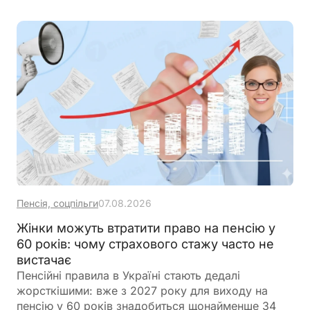
мовою держави-агресора навіть на прохання
клієнтів. За порушення нових вимог пропонується
запровадити значні штрафи – від 8 500 грн за
перше порушення до 170 000 грн за систематичне
недотримання правил
Пенсія, соцпільги
07.08.2026
Жінки можуть втратити право на пенсію у
60 років: чому страхового стажу часто не
вистачає
Пенсійні правила в Україні стають дедалі
жорсткішими: вже з 2027 року для виходу на
пенсію у 60 років знадобиться щонайменше 34