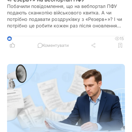
Побачили повідомлення, що на вебпортал ПФУ
подають сканкопію військового квитка. А чи
потрібно подавати роздруківку з «Резерв+»? І чи
потрібно це робити кожен раз після оновлення
роздурківки?
15
2
Коментувати