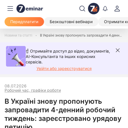
Передплатити
Безкоштовні вебінари
Отримати к
Новини та статті
В Україні знову пропонують запровадити 4-денний робочий тиждень: зареєстровано урядову петицію
☝️ Отримайте доступ до відео, документів,
AI-Консультанта та інших корисних
сервісів.
Увійти або зареєструватися
08.07.2026
Робочий час, графіки роботи
В Україні знову пропонують
запровадити 4-денний робочий
тиждень: зареєстровано урядову
петицію