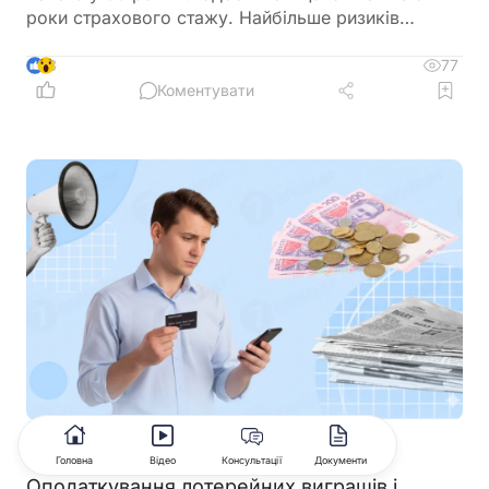
роки страхового стажу. Найбільше ризиків
залишитися без своєчасної пенсії мають жінки,
які через декретні відпустки, догляд за рідними
77
3
або неофіційну зайнятість часто не накопичують
Коментувати
необхідний страховий стаж
ПДФО
07.08.2026
Головна
Відео
Консультації
Документи
Оподаткування лотерейних виграшів і