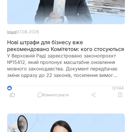
Інше
07.08.2026
Нові штрафи для бізнесу вже
рекомендовано Комітетом: кого стосуються
У Верховній Раді зареєстровано законопроєкт
№15412, який пропонує масштабне оновлення
мовного законодавства. Документ передбачає
зміни одразу до 22 законів, посилення вимог
щодо використання української мови,
розширення кола осіб, які зобов'язані володіти
144
4
державною мовою, а також суттєве підвищення
Коментувати
штрафів за порушення мовного законодавства.
Крім того, законопроєкт містить нові правила для
освіти, культури, бізнесу, громадських
організацій і сфери дитячого відпочинку