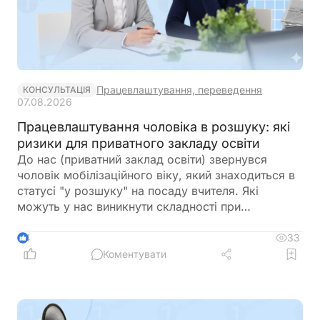
Працевлаштування, переведення
КОНСУЛЬТАЦІЯ
07.08.2026
Працевлаштування чоловіка в розшуку: які
ризики для приватного закладу освіти
До нас (приватний заклад освіти) звернувся
чоловік мобілізаційного віку, який знаходиться в
статусі "у розшуку" на посаду вчителя. Які
можуть у нас виникнути складності при
оформленні на роботу? Як краще його оформити?
33
4
Коментувати