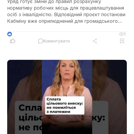
Уряд готує зміни до правил розрахунку
нормативу робочих місць для працевлаштування
осіб з інвалідністю. Відповідний проєкт постанови
Кабміну вже оприлюднений для громадського
обговорення. Документ пропонує не враховувати
окремі штатні одиниці під час визначення
1
1
середньооблікової чисельності працівників.
Коментувати
Йдеться про посади, виконання обов'язків за
якими здійснюється безпосередньо на територіях
активних бойових дій