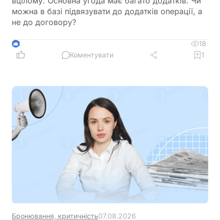
вцілому. Основна угода має багато додатків. Чи
можна в базі підвязувати до додатків операції, а
не до договору?
18
4
Коментувати
1
Бронювання, критичність
07.08.2026