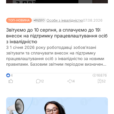
Особи з інвалідністю
07.08.2026
ТОП-НОВИНА
ВІДЕО
Звітуємо до 10 серпня, а сплачуємо до 19:
внесок на підтримку працевлаштування осіб
з інвалідністю
З 1 січня 2026 року роботодавці зобов’язані
звітувати та сплачувати внесок на підтримку
працевлаштування осіб з інвалідністю за новими
правилами. Базовим звітним періодом визначено
календарний квартал. Звіт подається до
податкового органу протягом 40 календарних
16876
14
днів після закінчення кварталу, а сплата внеску
12
14
52
здійснюється протягом 10 календарних днів після
граничного строку подання звіту