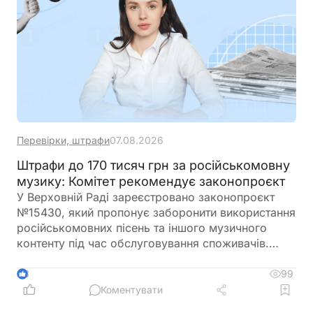
Перевірки, штрафи
07.08.2026
Штрафи до 170 тисяч грн за російськомовну
музику: Комітет рекомендує законопроєкт
У Верховній Раді зареєстровано законопроєкт
№15430, який пропонує заборонити використання
російськомовних пісень та іншого музичного
контенту під час обслуговування споживачів.
Якщо документ буде ухвалено, заклади
громадського харчування, магазини, салони
99
3
краси, торговельні центри та інші суб'єкти сфери
Коментувати
обслуговування не зможуть відтворювати музику