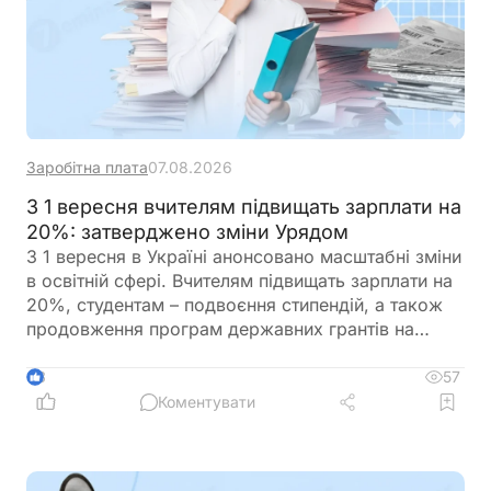
Заробітна плата
07.08.2026
З 1 вересня вчителям підвищать зарплати на
20%: затверджено зміни Урядом
З 1 вересня в Україні анонсовано масштабні зміни
в освітній сфері. Вчителям підвищать зарплати на
20%, студентам – подвоєння стипендій, а також
продовження програм державних грантів на
навчання. Крім того, уряд готує реформу оплати
праці педагогів, яка передбачає нові посадові
57
3
оклади та поступовий перехід від Єдиної тарифної
Коментувати
сітки