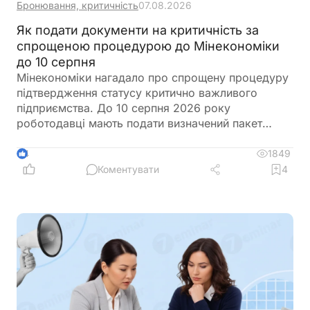
Бронювання, критичність
07.08.2026
Як подати документи на критичність за
спрощеною процедурою до Мінекономіки
до 10 серпня
Мінекономіки нагадало про спрощену процедуру
підтвердження статусу критично важливого
підприємства. До 10 серпня 2026 року
роботодавці мають подати визначений пакет
документів, зокрема довідку про середню
зарплату та податкову звітність за останній
1849
4
місяць. Водночас для підприємств, у яких строк
Коментувати
4
дії статусу завершується менш ніж через три
місяці, передбачено окремий порядок подання
документів через Державний аграрний реєстр