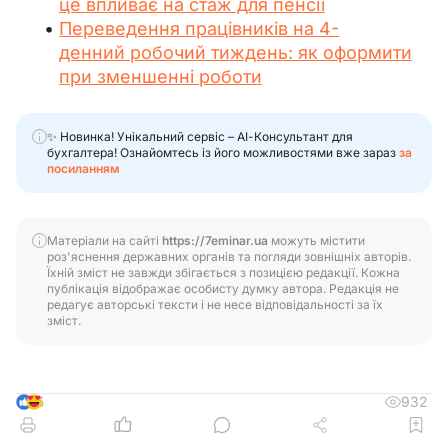
це впливає на стаж для пенсії
Переведення працівників на 4-
денний робочий тиждень: як оформити
при зменшенні роботи
✨ Новинка! Унікальний сервіс – АІ-Консультант для
бухгалтера! Ознайомтесь із його можливостями вже зараз
за
посиланням
Матеріали на сайті
https://7eminar.ua
можуть містити
роз'яснення державних органів та погляди зовнішніх авторів.
Їхній зміст не завжди збігається з позицією редакції. Кожна
публікація відображає особисту думку автора. Редакція не
редагує авторські тексти і не несе відповідальності за їх
зміст.
932
5