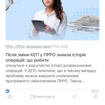
РРО / ПРРО, фіскальні чеки
07.08.2026
Після зміни КЕП у ПРРО зникла історія
операцій: що робити
зіткнутися з відсутністю історії розрахункових
операцій. У ДПС пояснили, що в такому випадку
проблему можна вирішити оновленням
програмного забезпечення ПРРО. Також
податківці нагадали про обов’язок подати
повідомлення за формою J/F1391802 із даними
13
3
нового сертифіката відкритого ключа
Коментувати