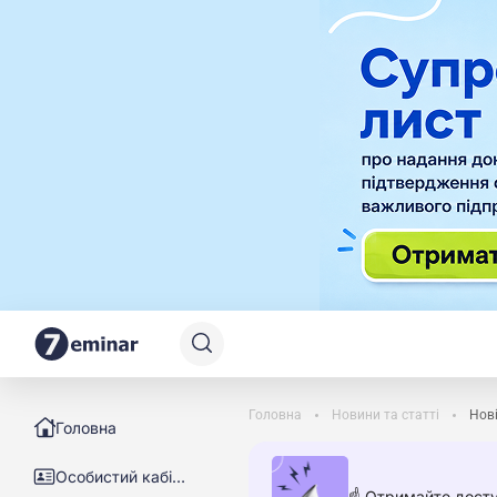
Головна
Новини та статті
Нові
Головна
Особистий кабінет
☝️ Отримайте досту