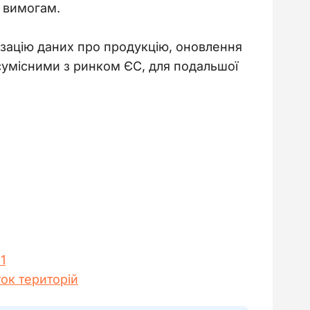
 вимогам. 
ізацію даних про продукцію, оновлення 
 сумісними з ринком ЄС, для подальшої 
1
ок територій