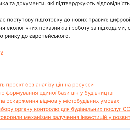
ка та документи, які підтверджують відповідність
чає поступову підготовку до нових правил: цифров
ня екологічних показників і роботу за підходами,
го ринку до європейського. 
ку
 проєкт без аналізу цін на ресурси
о формування єдиної бази цін у будівництві
ила оскарження відмов у містобудівних умовах
ибору органу контролю для будівельних послуг СС
говорили механізми залучення інвестицій у розвит