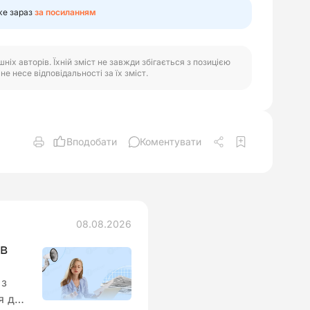
же зараз
за посиланням
іх авторів. Їхній зміст не завжди збігається з позицією
е несе відповідальності за їх зміст.
Вподобати
Коментувати
08.08.2026
ів
 з
я до