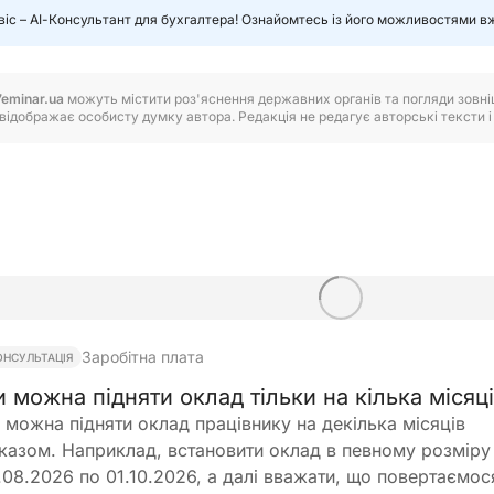
віс – АІ-Консультант для бухгалтера! Ознайомтесь із його можливостями в
7eminar.ua
можуть містити роз'яснення державних органів та погляди зовнішн
відображає особисту думку автора. Редакція не редагує авторські тексти і н
Заробітна плата
ОНСУЛЬТАЦІЯ
и можна підняти оклад тільки на кілька місяц
 можна підняти оклад працівнику на декілька місяців
казом. Наприклад, встановити оклад в певному розміру
.08.2026 по 01.10.2026, а далі вважати, що повертаємос