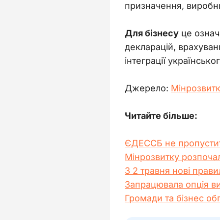
призначення, виробни
Для бізнесу
 це озна
декларацій, врахуван
інтеграції українсько
Джерело: 
Мінрозвит
Читайте більше:
ЄДЕССБ не пропустить
Мінрозвитку розпочал
З 2 травня нові прав
Запрацювала опція в
Громади та бізнес об