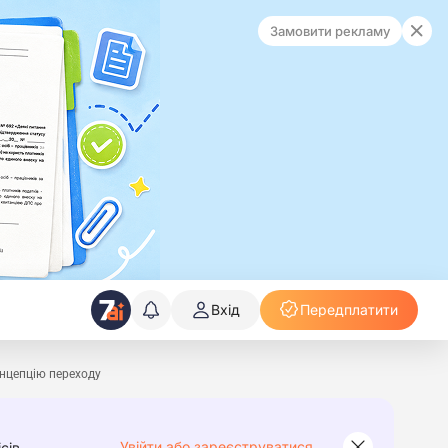
Замовити рекламу
Вхід
Передплатити
онцепцію переходу
Увійти або зареєструватися
сів.