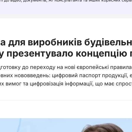
а для виробників будівельн
у презентувало концепцію 
дготовку до переходу на нові європейські правил
овних нововведень: цифровий паспорт продукції, е
х вимог та цифровізація інформації, що має спрос