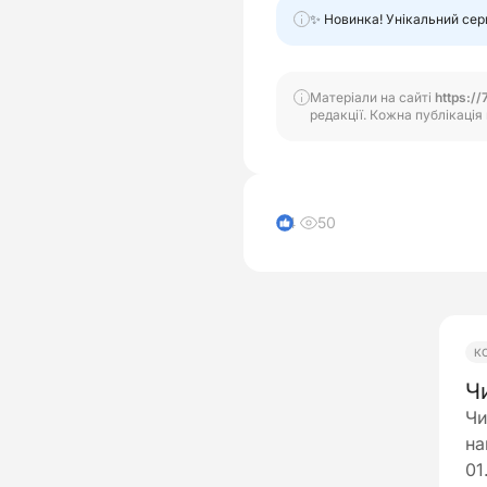
✨ Новинка! Унікальний сер
Матеріали на сайті
https://
редакції. Кожна публікація 
50
4
К
Ч
Чи
на
01