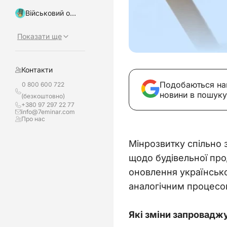
Військовий облік, бронювання
Показати ще
Контакти
Подобаються на
0 800 600 722
новини в пошуку
(безкоштовно)
+380 97 297 22 77
info@7eminar.com
Про нас
Мінрозвитку спільно
щодо будівельної прод
оновлення українсько
аналогічним процесо
Які зміни запровадж