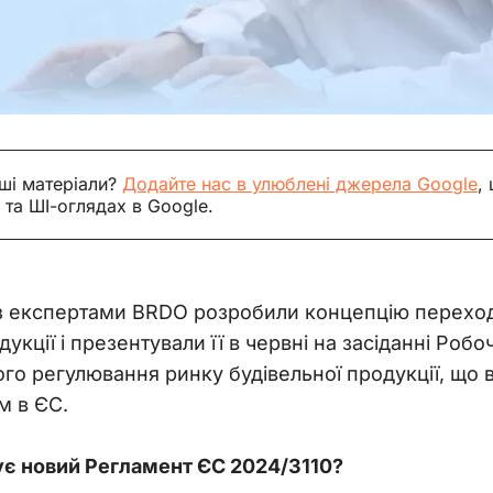
ші матеріали?
Додайте нас в улюблені джерела Google
,
 та ШІ-оглядах в Google.
 з експертами BRDO розробили концепцію переход
укції і презентували її в червні на засіданні Робо
го регулювання ринку будівельної продукції, що в
м в ЄС.
ує новий Регламент ЄС 2024/3110? 