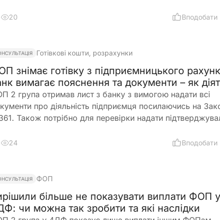
переднього розміру окладу?
20
Вподобати
Готівкові кошти, розрахунки
ОНСУЛЬТАЦІЯ
ОП знімає готівку з підприємницького рахунк
анк вимагає пояснення та документи – як дія
П 2 група отримав лист з банку з вимогою надати всі
кументи про діяльність підприємця посилаючись на Зак
61. Також потрібно для перевірки надати підтверджува
кументи закупівлі товару і пояснення використання
тівкових коштів (в дозволеному об’ємі періодично знім
24
Вподобати
поточного рахунку). ФОП не обліковує всі операції в
сподарській діяльності. Яким чином можна надати пояс
нку?
ФОП
ОНСУЛЬТАЦІЯ
ирішили більше не показувати виплати ФОП 
ДФ: чи можна так зробити та які наслідки
П 2 група у 4ДФ показує лише виплати іншим ФОПам.