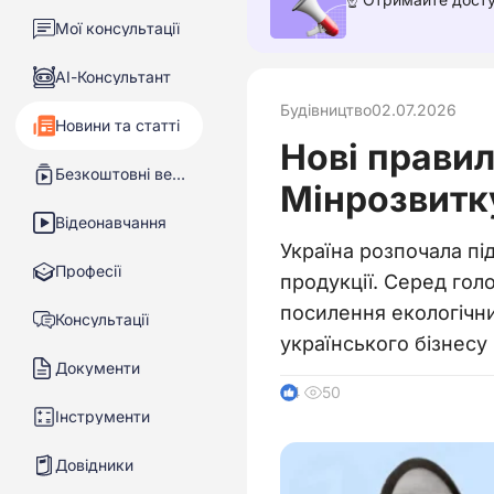
Мої консультації
АІ-Консультант
Будівництво
02.07.2026
Новини та статті
Нові правил
Безкоштовні вебінари
Мінрозвитк
Відеонавчання
Україна розпочала пі
Професії
продукції. Серед гол
посилення екологічни
Консультації
українського бізнесу
Документи
50
4
Інструменти
Довідники