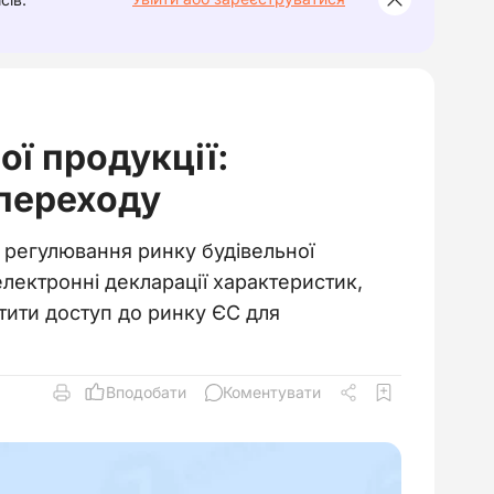
ої продукції:
переходу
а регулювання ринку будівельної
лектронні декларації характеристик,
тити доступ до ринку ЄС для
Вподобати
Коментувати