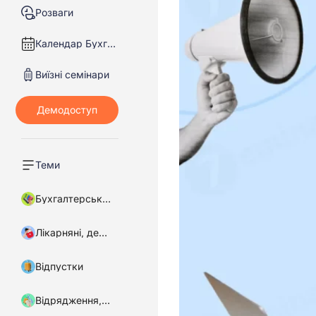
Розваги
Календар Бухгалтера
Виїзні семінари
Теми
Бухгалтерський облік
Лікарняні, декретні
Відпустки
Відрядження, підзвітні кошти