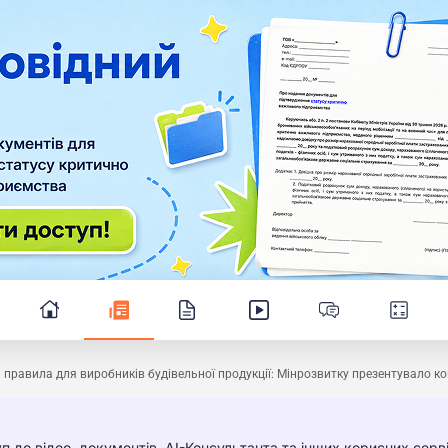
 правила для виробників будівельної продукції: Мінрозвитку презентувало к
п до відео, документів, AI-Консультанта та інших корисних серві