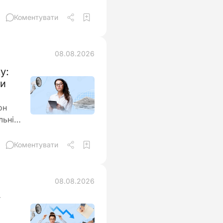
Коментувати
08.08.2026
у:
ти
он
льні
аються
Коментувати
нення
08.08.2026
у