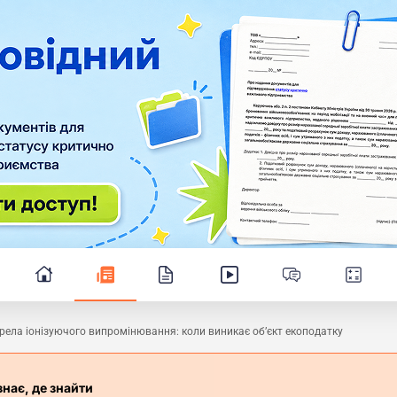
ела іонізуючого випромінювання: коли виникає об’єкт екоподатку
знає, де знайти