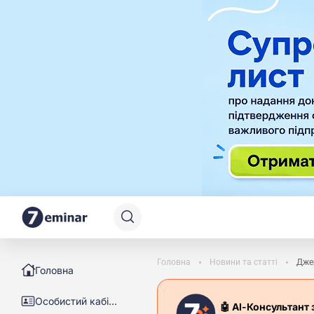
Головна
Новини та статті
Джер
Головна
Особистий кабінет
🤖 АІ-Консультант 