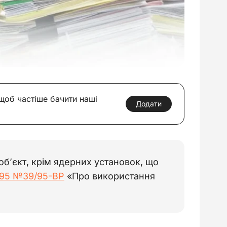
 щоб частіше бачити наші
Додати
б’єкт, крім ядерних установок, що
1995 №39/95-ВР
«Про використання