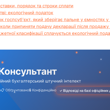
 ставки, порядок та строки сплати
тві: екологічний податок
к госпсуб’єкт, який зберігає пальне у ємностях у 
 коли припиняти подачу декларації після продажу
етної класифікації сплачується екологічний под