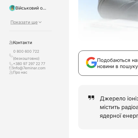
Військовий облік, бронювання
Показати ще
Контакти
0 800 600 722
(безкоштовно)
Подобаються на
+380 97 297 22 77
новини в пошуку
info@7eminar.com
Про нас
Джерело іоніз
містить радіо
ядерної енерг