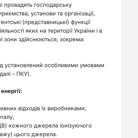
е провадять господарську 
риємства, установи та організації, 
ентські (представницькі) функції 
льності яких на території України і в 
ї зони здійснюються, зокрема:
над установлений особливими умовами
 далі – ПКУ).
енергії:
ивних відходів їх виробниками,
талу,
ПДВ) кожного джерела іонізуючого
дажу) цього джерела.