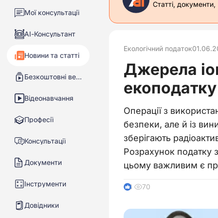
Статті, документи,
Мої консультації
АІ-Консультант
Екологічний податок
01.06.
Новини та статті
Джерела іо
Безкоштовні вебінари
екоподатку
Відеонавчання
Операції з використа
Професії
безпеки, але й із ви
зберігають радіоакти
Консультації
Розрахунок податку з
Документи
цьому важливим є пр
Інструменти
70
4
Довідники