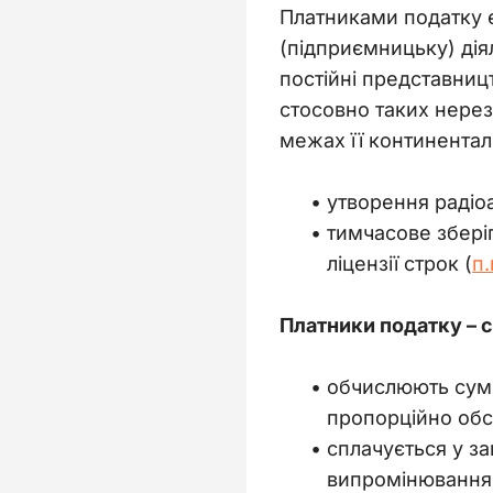
Платниками податку є
(підприємницьку) діял
постійні представницт
стосовно таких нерези
межах її континентал
утворення радіо
тимчасове збері
ліцензії строк (
п.
Платники податку – с
обчислюють суми
пропорційно обся
сплачується у з
випромінювання,