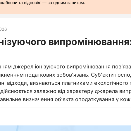
 шаблони та відповіді — за одним запитом.
2026
нізуючого випромінювання:
нням джерел іонізуючого випромінювання пов’язан
никненням податкових зобов’язань. Суб’єкти госп
вні відходи, визнаються платниками екологічного
дійснюється залежно від характеру джерела випро
авильне визначення об’єкта оподаткування у ко