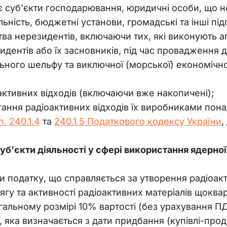
 суб’єкти господарювання, юридичні особи, що н
ьність, бюджетні установи, громадські та інші підп
ва нерезидентів, включаючи тих, які виконують аг
дентів або їх засновників, під час провадження дія
ьного шельфу та виключної (морської) економічно
активних відходів (включаючи вже накопичені);
гання радіоактивних відходів їх виробниками по
п. 240.1.4
та
240.1.5 Податкового кодексу України
,
уб’єкти діяльності у сфері використання ядерної 
 податку, що справляється за утворення радіоакт
гу та активності радіоактивних матеріалів щоквар
агальному розмірі 10% вартості (без урахування 
 яка визначається з дати придбання (купівлі-про