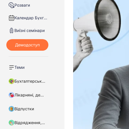
Розваги
Календар Бухгалтера
Виїзні семінари
Теми
Бухгалтерський облік
Лікарняні, декретні
Відпустки
Відрядження, підзвітні кошти