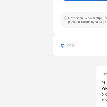
Матеріали на сайті
https://
редакції. Кожна публікація 
70
4
К
Я
о
Як
пр