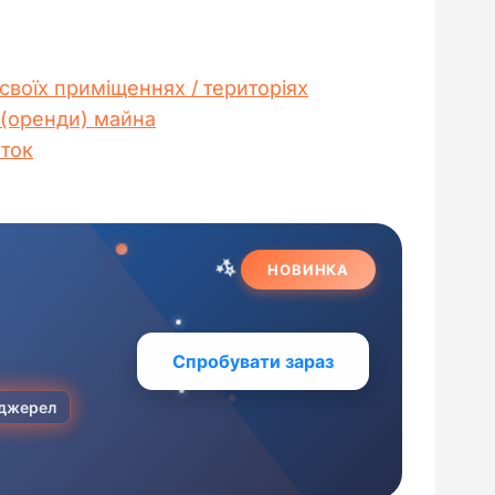
своїх приміщеннях / територіях
 (оренди) майна
аток