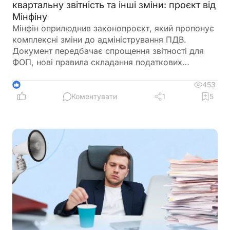
квартальну звітність та інші зміни: проєкт від
Мінфіну
Мінфін оприлюднив законопроєкт, який пропонує
комплексні зміни до адміністрування ПДВ.
Документ передбачає спрощення звітності для
ФОП, нові правила складання податкових
накладних, збільшення порогу для перевірок
бюджетного відшкодування та запровадження
453
1
квартального звітного періоду для підприємців –
Коментувати
1
5
платників ПДВ