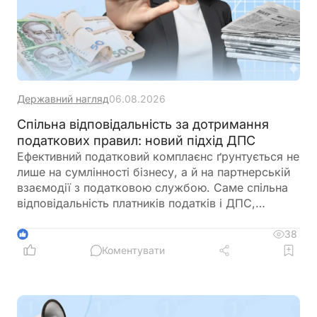
Державний нагляд
06.08.2026
Спільна відповідальність за дотримання
податкових правил: новий підхід ДПС
Ефективний податковий комплаєнс ґрунтується не
лише на сумлінності бізнесу, а й на партнерській
взаємодії з податковою службою. Саме спільна
відповідальність платників податків і ДПС,
превентивний підхід та якісна інформаційна
підтримка допомагають мінімізувати податкові
38
1
ризики та запобігати порушенням ще до їх
Коментувати
виникнення