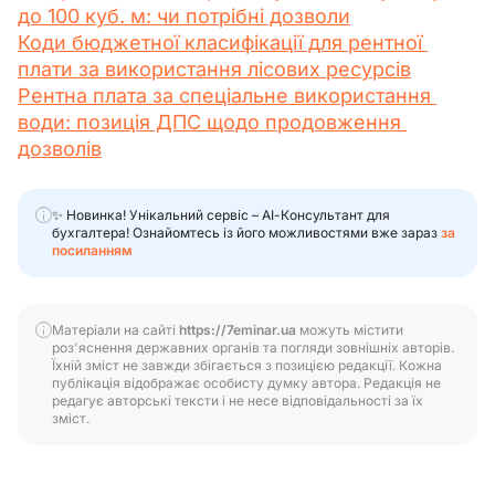
до 100 куб. м: чи потрібні дозволи
Коди бюджетної класифікації для рентної 
плати за використання лісових ресурсів
Рентна плата за спеціальне використання 
води: позиція ДПС щодо продовження 
дозволів
✨ Новинка! Унікальний сервіс – АІ-Консультант для
бухгалтера! Ознайомтесь із його можливостями вже зараз
за
посиланням
Матеріали на сайті
https://7eminar.ua
можуть містити
роз'яснення державних органів та погляди зовнішніх авторів.
Їхній зміст не завжди збігається з позицією редакції. Кожна
публікація відображає особисту думку автора. Редакція не
редагує авторські тексти і не несе відповідальності за їх
зміст.