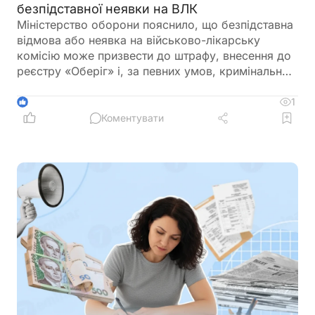
безпідставної неявки на ВЛК
Міністерство оборони пояснило, що безпідставна
відмова або неявка на військово-лікарську
комісію може призвести до штрафу, внесення до
реєстру «Оберіг» і, за певних умов, кримінальної
відповідальності. Водночас у відомстві нагадали,
що направлення на ВЛК можна оскаржити в суді
1
1
Коментувати