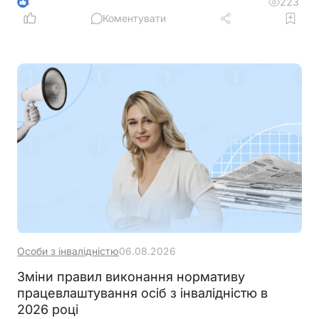
ветеранів з інвалідністю, уточнити вимоги до
223
4
документів та умов оплати праці, а також
Коментувати
запровадити механізми контролю, щоб запобігти
зловживанням і подвійного фінансування
Особи з інвалідністю
06.08.2026
Зміни правил виконання нормативу
працевлаштування осіб з інвалідністю в
2026 році