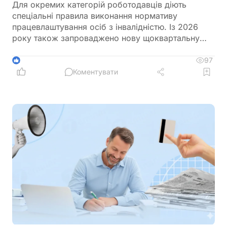
Для окремих категорій роботодавців діють
спеціальні правила виконання нормативу
працевлаштування осіб з інвалідністю. Із 2026
року також запроваджено нову щоквартальну
звітність і змінено порядок сплати цільового
внеску у разі невиконання нормативу
97
1
Коментувати