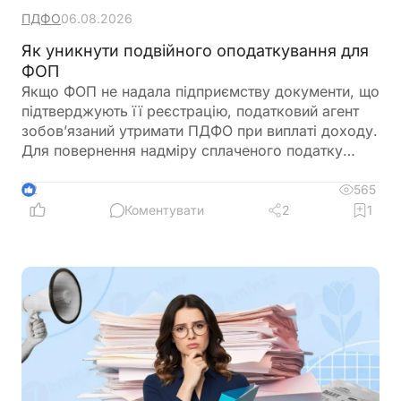
ПДФО
06.08.2026
Як уникнути подвійного оподаткування для
ФОП
Якщо ФОП не надала підприємству документи, що
підтверджують її реєстрацію, податковий агент
зобов’язаний утримати ПДФО при виплаті доходу.
Для повернення надміру сплаченого податку
ФОП подає річну декларацію про майновий стан і
доходи, де відображає отриманий дохід та
565
2
утриманий податок. Податкова служба, після
Коментувати
2
1
перевірки, може повернути надміру сплачені
суми