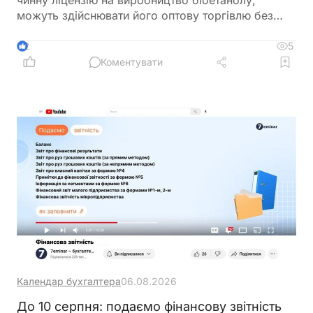
можуть здійснювати його оптову торгівлю без
оформлення окремої ліцензії. Водночас для
імпорту, експорту та інших операцій із
5
2
біоетанолом закон встановлює окремі вимоги, а
Коментувати
його роздрібний продаж в Україні залишається
забороненим
Календар бухгалтера
06.08.2026
До 10 серпня: подаємо фінансову звітність