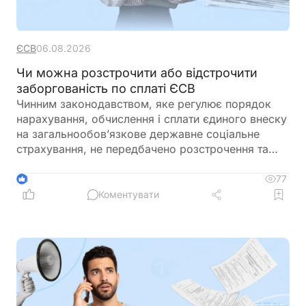
ЄСВ
06.08.2026
Чи можна розстрочити або відстрочити
заборгованість по сплаті ЄСВ
Чинним законодавством, яке регулює порядок
нарахування, обчислення і сплати єдиного внеску
на загальнообов’язкове державне соціальне
страхування, не передбачено розстрочення та
відстрочення заборгованості по сплаті єдиного
внеску
77
3
Коментувати