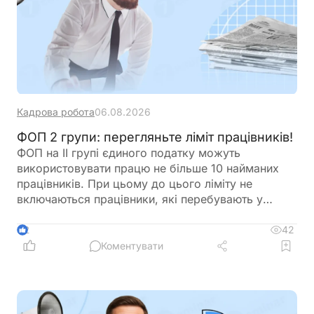
Кадрова робота
06.08.2026
ФОП 2 групи: перегляньте ліміт працівників!
ФОП на ІІ групі єдиного податку можуть
використовувати працю не більше 10 найманих
працівників. При цьому до цього ліміту не
включаються працівники, які перебувають у
відпустці у зв’язку з вагітністю та пологами або у
відпустці для догляду за дитиною. Перед
42
2
оформленням нового працівника варто
Коментувати
перевірити, чи не буде перевищено встановлену
законодавством граничну кількість найманих осіб