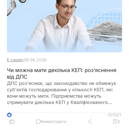
Е-сервіс
06.08.2026
Чи можна мати декілька КЕП: роз'яснення
від ДПС
ДПС роз'яснює, що законодавство не обмежує
суб'єктів господарювання у кількості КЕП, які
вони можуть мати. Підприємства можуть
отримувати декілька КЕП у Кваліфікованого
надавача електронних довірчих послуг ДПС
України
1321
4
Коментувати
3