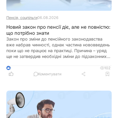
Пенсія, соцпільги
06.08.2026
Новий закон про пенсії діє, але не повністю:
що потрібно знати
Закон про зміни до пенсійного законодавства
вже набрав чинності, однак частина нововведень
поки що не працює на практиці. Причина – уряд
ще не затвердив необхідні зміни до підзаконних
актів, які мають визначити порядок застосування
нових правил щодо підтвердження страхового
102
2
стажу та призначення пенсій
Коментувати