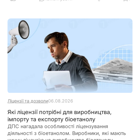
Розбираємо ключові умови, ризики та практичні
нюанси для бізнесу
Ліцензії та дозволи
06.08.2026
Які ліцензії потрібні для виробництва,
імпорту та експорту біоетанолу
ДПС нагадала особливості ліцензування
діяльності з біоетанолом. Виробники, які мають
чинну ліцензію на виробництво біоетанолу,