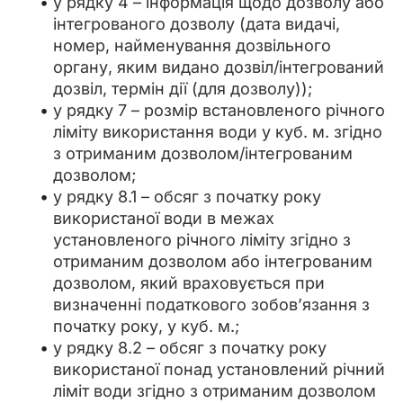
у рядку 4 – інформація щодо дозволу або
інтегрованого дозволу (дата видачі,
номер, найменування дозвільного
органу, яким видано дозвіл/інтегрований
дозвіл, термін дії (для дозволу));
у рядку 7 – розмір встановленого річного
ліміту використання води у куб. м. згідно
з отриманим дозволом/інтегрованим
дозволом;
у рядку 8.1 – обсяг з початку року
використаної води в межах
установленого річного ліміту згідно з
отриманим дозволом або інтегрованим
дозволом, який враховується при
визначенні податкового зобов’язання з
початку року, у куб. м.;
у рядку 8.2 – обсяг з початку року
використаної понад установлений річний
ліміт води згідно з отриманим дозволом