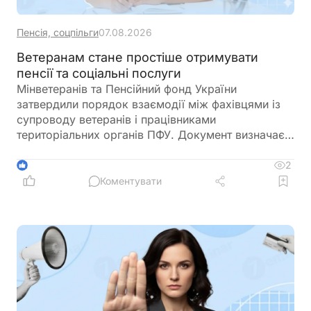
Пенсія, соцпільги
07.08.2026
Ветеранам стане простіше отримувати
пенсії та соціальні послуги
Мінветеранів та Пенсійний фонд України
затвердили порядок взаємодії між фахівцями із
супроводу ветеранів і працівниками
територіальних органів ПФУ. Документ визначає
алгоритм надання комплексної підтримки
ветеранам, військовослужбовцям, їхнім родинам
2
1
та іншим категоріям осіб. Це має прискорити
Коментувати
отримання пенсійних, соціальних та
консультаційних послуг