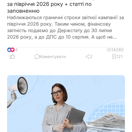
за півріччя 2026 року + статті по
заповненню
Наближаються граничні строки звітної кампанії за
півріччя 2026 року. Таким чином, фінансову
звітність подаємо до Держстату до 30 липня
2026 року, а до ДПС до 10 серпня. А щоб не
загубитися в рядках та формах, ми зібрали все в
одному місці
14280
13
Коментувати
2
121