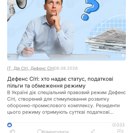
ІТ, Дія Сіті, Дефенс Сіті
06.08.2026
Дефенс Сіті: хто надає статус, податкові
пільги та обмеження режиму
В Україні діє спеціальний правовий режим Дефенс
Сіті, створений для стимулювання розвитку
оборонно-промислового комплексу. Резиденти
цього режиму отримують суттєві податкові
пільги, однак разом із ними – жорсткі вимоги до
цільового використання прибутку, обмеження на
333
4
виплату дивідендів та інвестиційні правила.
Коментувати
1