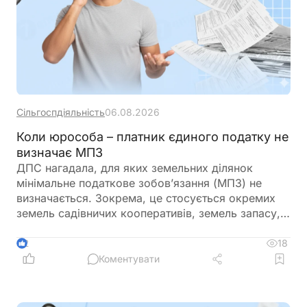
Сільгоспдіяльність
06.08.2026
Коли юрособа – платник єдиного податку не
визначає МПЗ
ДПС нагадала, для яких земельних ділянок
мінімальне податкове зобов’язання (МПЗ) не
визначається. Зокрема, це стосується окремих
земель садівничих кооперативів, земель запасу,
невитребуваних паїв, земель у зонах відчуження,
ділянок у межах населених пунктів, а також
18
2
земель, що перебувають у консервації чи
Коментувати
забруднені вибухонебезпечними предметами.
Водночас при розрахунку МПЗ необхідно
враховувати особливості, встановлені