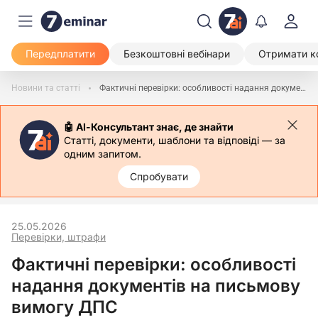
Передплатити
Безкоштовні вебінари
Отримати к
Новини та статті
Фактичні перевірки: особливості надання документів на письмову вимогу ДПС
🤖 АІ-Консультант знає, де знайти
Статті, документи, шаблони та відповіді — за
одним запитом.
Спробувати
25.05.2026
Перевірки, штрафи
Фактичні перевірки: особливості
надання документів на письмову
вимогу ДПС