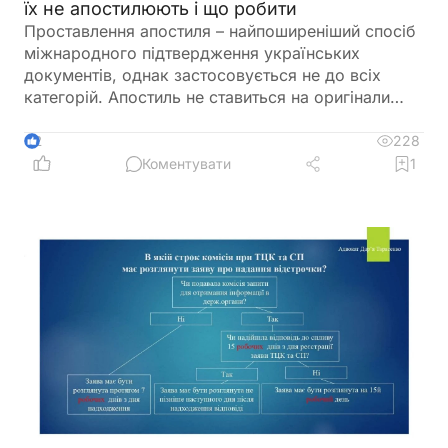
їх не апостилюють і що робити
Проставлення апостиля – найпоширеніший спосіб
міжнародного підтвердження українських
документів, однак застосовується не до всіх
категорій. Апостиль не ставиться на оригінали
паспортів, трудових книжок, військових квитків,
техпаспортів, дозволів на зброю, листування та
228
2
деякі інші документи. У таких випадках
Коментувати
1
допускається апостилювання лише нотаріально
засвідчених копій. Крім того, для ряду документів
попереднє апостилювання оригіналу є
обов’язковим для подальшої легалізації копій