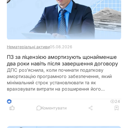
Нематеріальні активи
05.08.2026
ПЗ за ліцензією амортизують щонайменше
два роки навіть після завершення договору
ДПС роз’яснила, коли починати податкову
амортизацію програмного забезпечення, який
мінімальний строк установлювати та як
враховувати витрати на розширення його
функціоналу. Ключовий висновок податківців:
якщо право користування програмним
24
2
забезпеченням визнано нематеріальним активом
Коментувати
групи 5, його амортизують у податковому обліку
не менше двох років – навіть якщо строк ліцензії
або договору закінчився раніше