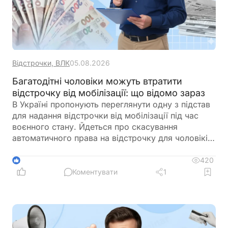
Відстрочки, ВЛК
05.08.2026
Багатодітні чоловіки можуть втратити
відстрочку від мобілізації: що відомо зараз
В Україні пропонують переглянути одну з підстав
для надання відстрочки від мобілізації під час
воєнного стану. Йдеться про скасування
автоматичного права на відстрочку для чоловіків,
які мають на утриманні трьох і більше дітей віком
до 18 років. Відповідне звернення адресоване
420
1
Кабінету Міністрів із пропозицією підготувати
Коментувати
1
законодавчі зміни та привести у відповідність
підзаконні акти