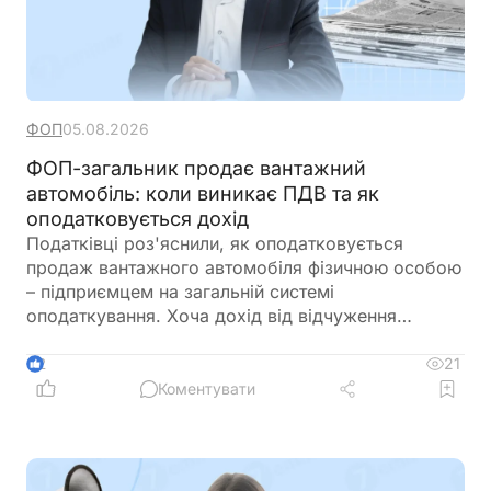
ФОП
05.08.2026
ФОП-загальник продає вантажний
автомобіль: коли виникає ПДВ та як
оподатковується дохід
Податківці роз'яснили, як оподатковується
продаж вантажного автомобіля фізичною особою
– підприємцем на загальній системі
оподаткування. Хоча дохід від відчуження
транспортного засобу оподатковується за
правилами, встановленими для фізичних осіб,
21
2
якщо автомобіль використовувався у
Коментувати
господарській діяльності та за ним було
сформовано податковий кредит, виникають і
ПДВ-зобов'язання. ДПС також нагадала, коли
виникає обов'язок нарахувати ПДВ та за якою