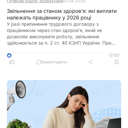
Готівкові кошти, розрахунки
05.08.2026
Звільнення за станом здоров’я: які виплати
належать працівнику у 2026 році
У разі припинення трудового договору з
працівником через стан здоров’я, який не
дозволяє виконувати роботу, звільнення
здійснюється за п. 2 ст. 40 КЗпП України. При
такому звільненні роботодавець зобов’язаний
провести з працівником повний розрахунок, що
187
3
включає заробітну плату, компенсацію за
Коментувати
невикористані відпустки та вихідну допомогу.
Розмір вихідної допомоги не може бути меншим
за середньомісячний заробіток, але може бути
збільшений колективним договором