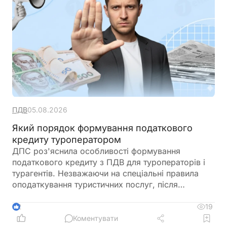
ПДВ
05.08.2026
Який порядок формування податкового
кредиту туроператором
ДПС роз'яснила особливості формування
податкового кредиту з ПДВ для туроператорів і
турагентів. Незважаючи на спеціальні правила
оподаткування туристичних послуг, після
запровадження системи електронного
адміністрування ПДВ податковий кредит
19
2
формується за загальними нормами Податкового
Коментувати