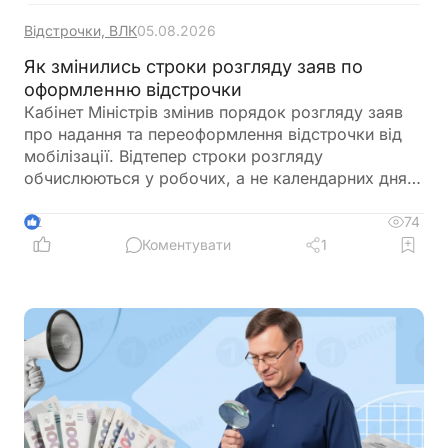
Відстрочки, ВЛК
05.08.2026
Як змінились строки розгляду заяв по
оформленню відстрочки
Кабінет Міністрів змінив порядок розгляду заяв
про надання та переоформлення відстрочки від
мобілізації. Відтепер строки розгляду
обчислюються у робочих, а не календарних днях,
що фактично подовжує час очікування рішення.
Нові правила застосовуються до заяв, які
74
2
подаються через ЦНАП для розгляду комісіями
Коментувати
1
при ТЦК та СП. Водночас до завершення
розгляду заяви зберігається заборона на
мобілізацію, однак заявникам варто самостійно
контролювати статус розгляду, щоб не
пропустити можливу відмову