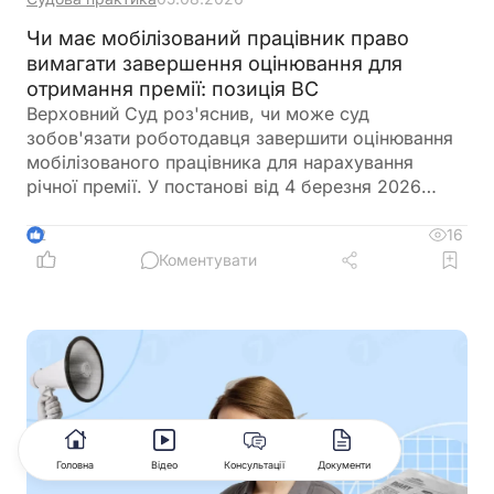
Чи має мобілізований працівник право
вимагати завершення оцінювання для
отримання премії: позиція ВС
Верховний Суд роз'яснив, чи може суд
зобов'язати роботодавця завершити оцінювання
мобілізованого працівника для нарахування
річної премії. У постанові від 4 березня 2026
року суд дійшов висновку, що саме по собі
проходження військової служби не свідчить про
16
2
порушення трудових прав. Вирішальне значення
Коментувати
мають положення внутрішніх документів
підприємства та дії самого працівника щодо
ініціювання процедури оцінювання. Суд також
наголосив, що не має права втручатися в кадрові
процеси роботодавця та підміняти його
управлінські рішення
Головна
Відео
Консультації
Документи