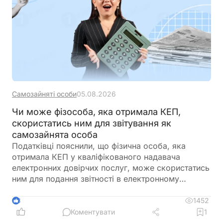
безготівкові розрахунки
Самозайняті особи
05.08.2026
Чи може фізособа, яка отримала КЕП,
скористатись ним для звітування як
самозайнята особа
Податківці пояснили, що фізична особа, яка
отримала КЕП у кваліфікованого надавача
електронних довірчих послуг, може скористатись
ним для подання звітності в електронному
вигляді, як самозайнята особа
1452
3
Коментувати
1