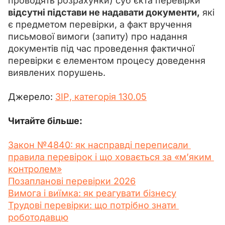
проводять розрахунки) суб’єкта перевірки 
відсутні підстави не надавати документи,
 які 
є предметом перевірки, а факт вручення 
письмової вимоги (запиту) про надання 
документів під час проведення фактичної 
перевірки є елементом процесу доведення 
виявлених порушень.
Джерело: 
ЗІР, категорія 130.05
Читайте більше:
Закон №4840: як насправді переписали 
правила перевірок і що ховається за «м’яким 
контролем»
Позапланові перевірки 2026
Вимога і виїмка: як реагувати бізнесу
Трудові перевірки: що потрібно знати 
роботодавцю