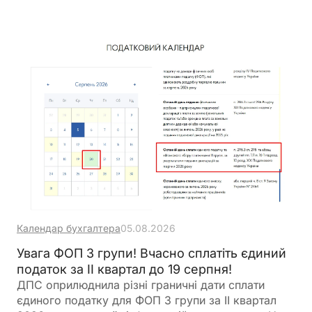
кодексу. До нього включаються всі суми ПДВ,
сплачені при придбанні товарів і послуг, що
використовуються у туристичній діяльності
Календар бухгалтера
05.08.2026
Увага ФОП 3 групи! Вчасно сплатіть єдиний
податок за ІІ квартал до 19 серпня!
ДПС оприлюднила різні граничні дати сплати
єдиного податку для ФОП 3 групи за ІІ квартал