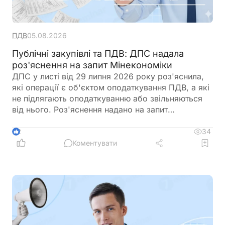
ПДВ
05.08.2026
Публічні закупівлі та ПДВ: ДПС надала
роз'яснення на запит Мінекономіки
ДПС у листі від 29 липня 2026 року роз'яснила,
які операції є об'єктом оподаткування ПДВ, а які
не підлягають оподаткуванню або звільняються
від нього. Роз'яснення надано на запит
Мінекономіки у зв'язку з визначенням очікуваної
вартості предмета закупівлі під час проведення
34
2
публічних закупівель. Податківці нагадали, що
Коментувати
для правильного визначення податкових наслідків
необхідно враховувати статус постачальника,
характер господарської операції та наявність
податкових пільг