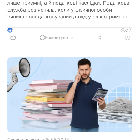
лише приємні, а й податкові наслідки. Податкова
служба роз'яснила, коли у фізичної особи
виникає оподатковуваний дохід у разі отримання
призу або права придбати товар за символічною
ціною. Порядок оподаткування залежить від того,
22
2
чи отримує переможець приз безкоштовно, чи
Коментувати
користується індивідуальною знижкою. В обох
випадках функції податкового агента виконує
юридична особа, яка проводить розіграш
Судова практика
05.08.2026