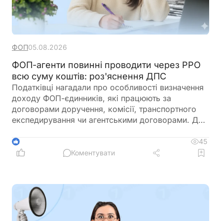
ФОП
05.08.2026
ФОП-агенти повинні проводити через РРО
всю суму коштів: роз'яснення ДПС
Податківці нагадали про особливості визначення
доходу ФОП-єдинників, які працюють за
договорами доручення, комісії, транспортного
експедирування чи агентськими договорами. Для
цілей оподаткування доходом таких підприємців
є лише сума отриманої винагороди. Водночас при
45
1
здійсненні розрахункових операцій через РРО
Коментувати
або ПРРО необхідно проводити всю суму коштів,
отриману від клієнта, а не лише агентську
винагороду. ДПС також наголосила, що
застосування РРО/ПРРО для таких ФОП є
обов'язковим незалежно від обсягу доходу,
якщо вони не використовують виключно