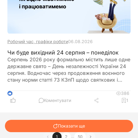
Робочий час, графіки роботи
06.08.2026
Чи буде вихідний 24 серпня – понеділок
Серпень 2026 року формально містить лише одне
державне свято – День незалежності України 24
серпня. Водночас через продовження воєнного
стану норми статті 73 КЗпП щодо святкових і
неробочих днів не застосовуються. Це означає,
що додаткового вихідного в цей день не
386
3
передбачено, і він є звичайним робочим днем.
Коментувати
1
Роботодавці можуть самостійно встановлювати
додаткові дні відпочинку, але це не є обов’язком
Показати ще
…
1
2
50