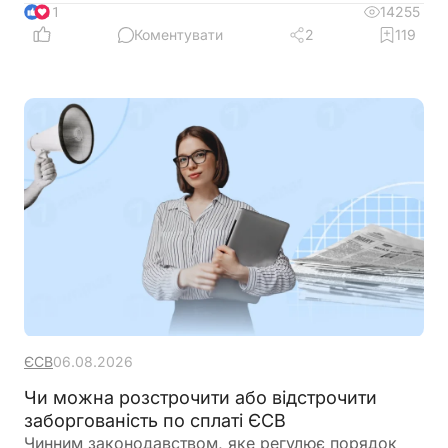
одному місці
14255
11
Коментувати
2
119
ЄСВ
06.08.2026
Чи можна розстрочити або відстрочити
заборгованість по сплаті ЄСВ
Чинним законодавством, яке регулює порядок