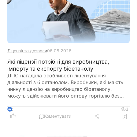
Ліцензії та дозволи
06.08.2026
Які ліцензії потрібні для виробництва,
імпорту та експорту біоетанолу
ДПС нагадала особливості ліцензування
діяльності з біоетанолом. Виробники, які мають
чинну ліцензію на виробництво біоетанолу,
можуть здійснювати його оптову торгівлю без
оформлення окремої ліцензії. Водночас для
імпорту, експорту та інших операцій із
3
2
біоетанолом закон встановлює окремі вимоги, а
Коментувати
його роздрібний продаж в Україні залишається
забороненим