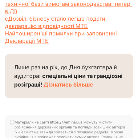
технічної бази вимогам законодавства: тепер 
в Дії
єДозвіл: бізнесу стало легше подати 
декларацію відповідності МТБ
Найпоширеніші помилки при заповненні 
Декларації МТБ
Лише раз на рік, до Дня бухгалтера й 
аудитора: 
спеціальні ціни та грандіозні 
розіграші! 
Дізнатись більше
Матеріали на сайті
https://7eminar.ua
можуть містити
роз’яснення державних органів та погляди зовнішніх авторів.
Їхній зміст не завжди збігається з позицією редакції. Кожна
публікація відображає особисту думку автора. Редакція не