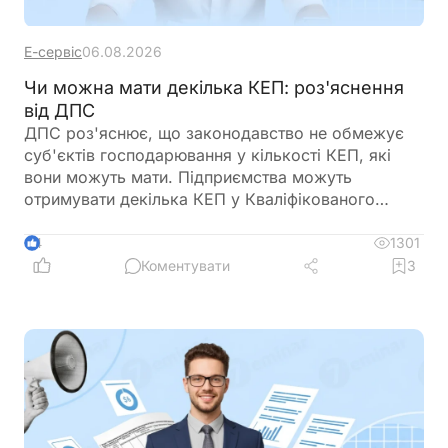
Е-сервіс
06.08.2026
Чи можна мати декілька КЕП: роз'яснення
від ДПС
ДПС роз'яснює, що законодавство не обмежує
суб'єктів господарювання у кількості КЕП, які
вони можуть мати. Підприємства можуть
отримувати декілька КЕП у Кваліфікованого
надавача електронних довірчих послуг ДПС
України
1301
4
Коментувати
3