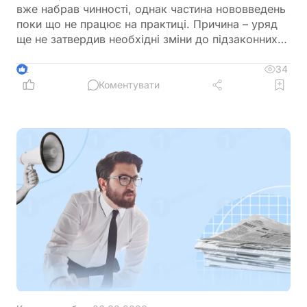
вже набрав чинності, однак частина нововведень
поки що не працює на практиці. Причина – уряд
ще не затвердив необхідні зміни до підзаконних
актів, які мають визначити порядок застосування
нових правил щодо підтвердження страхового
34
2
стажу та призначення пенсій
Коментувати