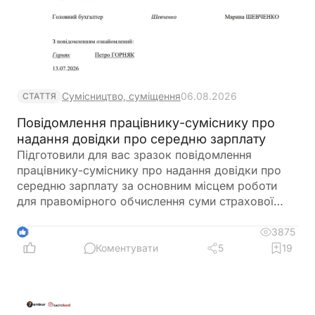
Сумісництво, суміщення
06.08.2026
СТАТТЯ
Повідомлення працівнику-суміснику про
надання довідки про середню зарплату
Підготовили для вас зразок повідомлення
працівнику-суміснику про надання довідки про
середню зарплату за основним місцем роботи
для правомірного обчислення суми страхової
виплати та оплати перших п’яти днів тимчасової
непрацездатності
3875
3
Коментувати
5
19