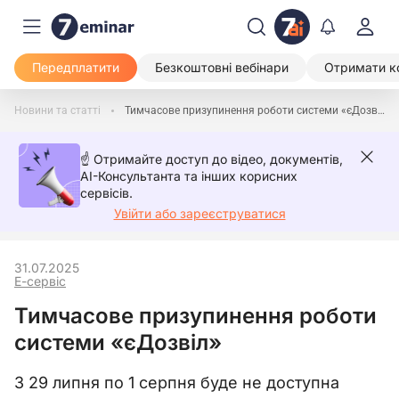
Передплатити
Безкоштовні вебінари
Отримати к
Новини та статті
Тимчасове призупинення роботи системи «єДозвіл»
☝️ Отримайте доступ до відео, документів,
AI-Консультанта та інших корисних
сервісів.
Увійти або зареєструватися
31.07.2025
Е-сервіс
Тимчасове призупинення роботи
системи «єДозвіл»
З 29 липня по 1 серпня буде не доступна