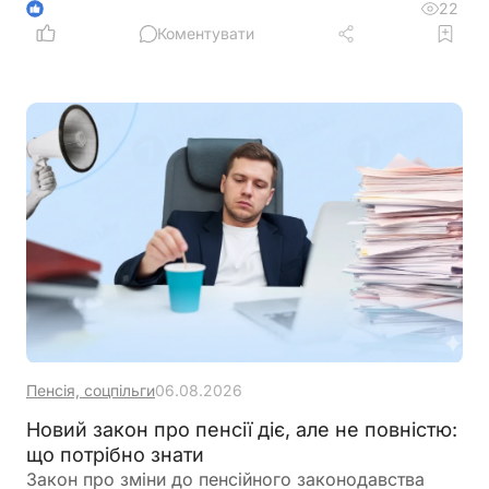
бюджетного відшкодування та запровадження
22
1
квартального звітного періоду для підприємців –
Коментувати
платників ПДВ
Пенсія, соцпільги
06.08.2026
Новий закон про пенсії діє, але не повністю:
що потрібно знати
Закон про зміни до пенсійного законодавства