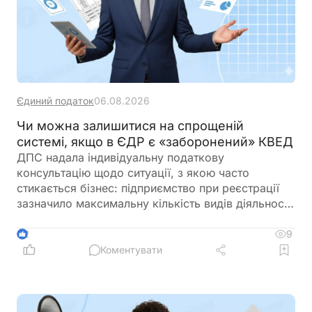
Єдиний податок
06.08.2026
Чи можна залишитися на спрощеній
системі, якщо в ЄДР є «заборонений» КВЕД
ДПС надала індивідуальну податкову
консультацію щодо ситуації, з якою часто
стикається бізнес: підприємство при реєстрації
зазначило максимальну кількість видів діяльності
за КВЕД, частина з яких виявилася забороненою
для платників єдиного податку 3-ї групи і вже
9
2
отримало лист від ДПС. При цьому в заяві на
Коментувати
спрощену систему та у фінансово-господарській
діяльності використовувалися лише дозволені
коди