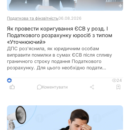
Податкова та фінзвітність
06.08.2026
Як провести коригування ЄСВ у розд. І
Податкового розрахунку юросіб з типом
«Уточнюючий»
ДПС роз'яснила, як юридичним особам
виправити помилки в сумах ЄСВ після спливу
граничного строку подання Податкового
розрахунку. Для цього необхідно подати
Розрахунок з типом «Уточнюючий»,
використовуючи коди типів нарахувань 2
24
2
(донарахування) або 3 (зменшення). Податківці
Коментувати
також пояснили, які саме рядки розділу І
потрібно заповнювати залежно від характеру
помилки та коли подавати лише ті додатки, що
підлягають коригуванню