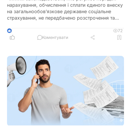
нарахування, обчислення і сплати єдиного внеску
на загальнообов’язкове державне соціальне
страхування, не передбачено розстрочення та
відстрочення заборгованості по сплаті єдиного
внеску
72
2
Коментувати