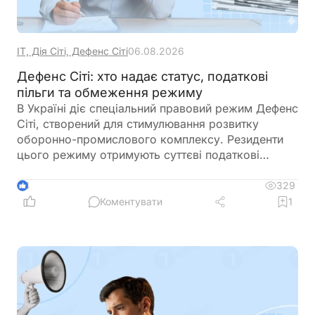
ІТ, Дія Сіті, Дефенс Сіті
06.08.2026
Дефенс Сіті: хто надає статус, податкові
пільги та обмеження режиму
В Україні діє спеціальний правовий режим Дефенс
Сіті, створений для стимулювання розвитку
оборонно-промислового комплексу. Резиденти
цього режиму отримують суттєві податкові
пільги, однак разом із ними – жорсткі вимоги до
цільового використання прибутку, обмеження на
329
4
виплату дивідендів та інвестиційні правила.
Коментувати
1
Розбираємо ключові умови, ризики та практичні
нюанси для бізнесу