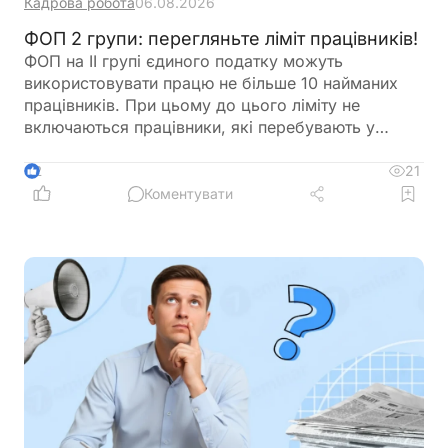
Кадрова робота
06.08.2026
ФОП 2 групи: перегляньте ліміт працівників!
ФОП на ІІ групі єдиного податку можуть
використовувати працю не більше 10 найманих
працівників. При цьому до цього ліміту не
включаються працівники, які перебувають у
відпустці у зв’язку з вагітністю та пологами або у
відпустці для догляду за дитиною. Перед
21
2
оформленням нового працівника варто
Коментувати
перевірити, чи не буде перевищено встановлену
законодавством граничну кількість найманих осіб