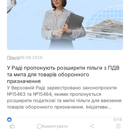
Пільги
06.08.2026
У Раді пропонують розширити пільги з ПДВ
та мита для товарів оборонного
призначення
У Верховній Раді зареєстровано законопроєкти
№15463 та №15464, якими пропонується
розширити податкові та митні пільги для ввезення
товарів оборонного призначення. Ініціативи
передбачають поширення звільнення від ПДВ та
ввізного мита на поставки, що фінансуються
14
2
іноземними державами, міжнародними
Коментувати