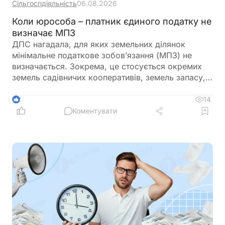
Сільгоспдіяльність
06.08.2026
Коли юрособа – платник єдиного податку не
визначає МПЗ
ДПС нагадала, для яких земельних ділянок
мінімальне податкове зобов’язання (МПЗ) не
визначається. Зокрема, це стосується окремих
земель садівничих кооперативів, земель запасу,
невитребуваних паїв, земель у зонах відчуження,
ділянок у межах населених пунктів, а також
14
2
земель, що перебувають у консервації чи
Коментувати
забруднені вибухонебезпечними предметами.
Водночас при розрахунку МПЗ необхідно
враховувати особливості, встановлені
Податковим кодексом України