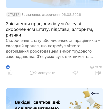
Звільнення, скорочення
06.08.2026
СТАТТЯ
Звільнення працівників у зв’язку зі
скороченням штату: підстави, алгоритм,
ризики
Скорочення штату або чисельності працівників –
складний процес, що потребує чіткого
дотримання роботодавцем вимог трудового
законодавства. З’ясуємо суть цих вимог та
наведемо покроковий алгоритм дій для
роботодавця у разі звільнення працівників під час
7070
2
процедури скорочення штату або чисельності
Коментувати
2
8
працівників