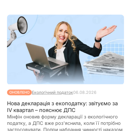
організаціями або в межах програм міжнародної
допомоги, а також розширюють перелік
підприємств, які зможуть скористатися такими
пільгами
Екологічний податок
06.08.2026
ОНОВЛЕНО
Нова декларація з екоподатку: звітуємо за
IV квартал – пояснює ДПС
Мінфін оновив форму декларації з екологічного
податку, а ДПС вже роз'яснила, коли її потрібно
застосовувати. Попри набрання чинності наказом