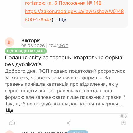
готівкою (п. 6 Положення № 148
https://zakon.rada.gov.ua/laws/show/v0148
500-17#n47
)…
Ще
Вікторія
ВІ
05.08.2026 | 17:41
ФОП
ВІДПОВІДЬ НАДАНО
Подання звіту за травень: квартальна форма
без дублікатів
Доброго дня. ФОП подано податковий розрахунок
за квітень, червень за місячною формою. За
травень прийшла квитанція про відхилення, як у
серпні подати звіт за травень за квартальною
формою але заповнювати лише показники травня ?
Так, щоб не продублювати дані квітня та червня…
8