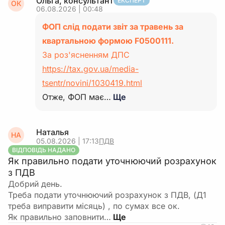
Ольга, консультант
ЕКСПЕРТ
ОК
06.08.2026 | 00:48
ФОП слід подати звіт за травень за
квартальною формою F0500111.
За роз'ясненням ДПС
https://tax.gov.ua/media-
tsentr/novini/1030419.html
Отже, ФОП має…
Ще
Наталья
НА
05.08.2026 | 17:13
ПДВ
ВІДПОВІДЬ НАДАНО
Як правильно подати уточнюючий розрахунок
з ПДВ
Добрий день.
Треба подати уточнюючий розрахунок з ПДВ, (Д1
треба виправити місяць) , по сумах все ок.
Як правильно заповнити…