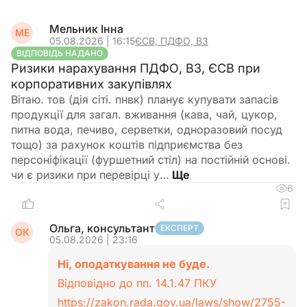
Мельник Інна
МЕ
05.08.2026 | 16:15
ЄСВ, ПДФО, ВЗ
ВІДПОВІДЬ НАДАНО
Ризики нарахування ПДФО, ВЗ, ЄСВ при
корпоративних закупівлях
Вітаю. тов (дія сіті. пнвк) планує купувати запасів
продукції для загал. вживання (кава, чай, цукор,
питна вода, печиво, серветки, одноразовий посуд
тощо) за рахунок коштів підприємства без
персоніфікації (фуршетний стіл) на постійній основі.
чи є ризики при перевірці у…
6
Ольга, консультант
ЕКСПЕРТ
ОК
05.08.2026 | 23:16
Ні, оподаткування не буде.
Відповідно до пп. 14.1.47 ПКУ
https://zakon.rada.gov.ua/laws/show/2755-