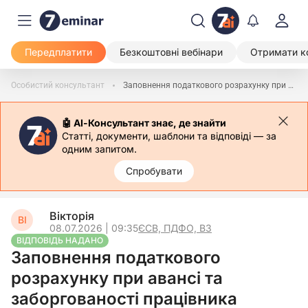
Передплатити
Безкоштовні вебінари
Отримати к
Особистий консультант
Заповнення податкового розрахунку при авансі та заборгованості працівника
🤖 АІ-Консультант знає, де знайти
Статті, документи, шаблони та відповіді — за
одним запитом.
Спробувати
Вікторія
ВІ
08.07.2026 | 09:35
ЄСВ, ПДФО, ВЗ
ВІДПОВІДЬ НАДАНО
Заповнення податкового
розрахунку при авансі та
заборгованості працівника