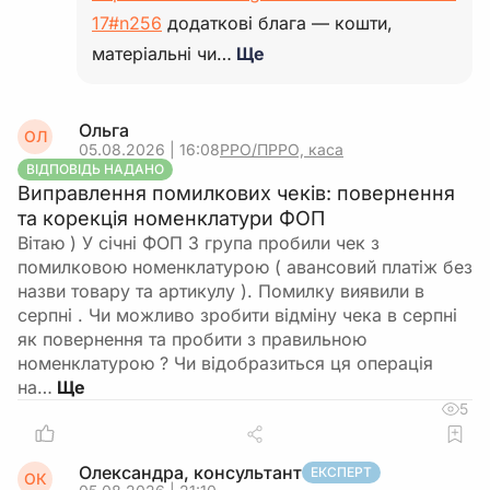
17#n256
додаткові блага — кошти,
матеріальні чи…
Ще
Ольга
ОЛ
05.08.2026 | 16:08
РРО/ПРРО, каса
ВІДПОВІДЬ НАДАНО
Виправлення помилкових чеків: повернення
та корекція номенклатури ФОП
Вітаю ) У січні ФОП 3 група пробили чек з
помилковою номенклатурою ( авансовий платіж без
назви товару та артикулу ). Помилку виявили в
серпні . Чи можливо зробити відміну чека в серпні
як повернення та пробити з правильною
номенклатурою ? Чи відобразиться ця операція
на…
5
Олександра, консультант
ЕКСПЕРТ
ОК