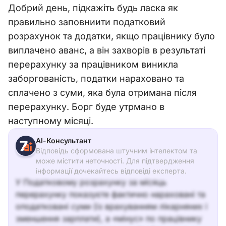
Добрий день, підкажіть будь ласка як
правильно заповниити податковий
розрахунок та додатки, якщо працівнику було
виплачено аванс, а він захворів в результаті
перерахунку за працівником виникла
заборгованість, податки нараховано та
сплачено з суми, яка була отримана після
перерахунку. Борг буде утрмано в
наступному місяці.
АІ-Консультант
Відповідь сформована штучним інтелектом та
може містити неточності. Для підтвердження
інформації дочекайтесь відповіді експерта.
У Податковому розрахунку за місяць
перерахунку показуєте фактично нараховані та
оподатковані суми (із врахуванням лікарняних і
зменшення зарплати), а «мінус» по працівнику