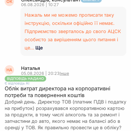
ОК
(зарплату, лікарняні тощо), утримуєте з нього
06.08.2026 | 10:27
ПДФО, військовий збір та ЄСВ з повної бази, а
Нажаль ми не можемо прописати таку
потім додатково утримуєте суму боргу в
інструкцію, оскільки офіційно її немає.
порядку взаєморозрахунків. У Податковому
розрахунку та додатках за цей наступний
Підприємство зверталось до свого АЦСК
місяць показуєте повний дохід, без зменшення
особисто за вирішенням цього питання і
на суму погашеної заборгованості, оскільки
це…
Ще
така сума не впливає на базу оподаткування.
Підсумково, для звітності головне показати
Наталья
НА
скориговані нарахування і правильні податки за
05.08.2026 | 20:23
Інше
місяць, а перенесену на наступний місяць
ВІДПОВІДЬ НАДАНО
Є відповідь АІ
заборгованість працівника враховують лише у
Облік витрат директора на корпоративні
взаєморозрахунках, а не як коригування
потреби та повернення коштів
податкових сум у Податковому розрахунку.
Добрий день. Директор ТОВ (платник ПДВ і податку
на прибуток) розрахувався корпоративною картою
за продукти, в тому числі алкоголь та за ремонт і
запчастини до авто, якого немає на балансі або в
оренді у ТОВ. Як правильно провести це в обліку?