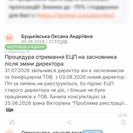
лікарняний показують окремими рядками
. За
пропозицій! Знижки до -70% і подарунки
місяць перерахунку ви: 1) відображаєте
для Вас! 👉
https://7eminar.ua/subscribe2
зарплату поточного місяця; 2) відображаєте
лікарняні із зазначенням місяця, за який вони
нараховані, та коду категорії застрахованої
Буцьківська Оксана Андріївна
БУ
особи («29» або «36» – якщо інвалід); 3) за
05.08.2026 | 21:51
ПДВ
потреби показуєте сторновану зарплату за
ВІДПОВІДЬ НАДАНО
Є відповідь АІ
попередній місяць окремим рядком зі знаком
Процедура отримання ЕЦП на засновника
«мінус» із зазначенням місяця, за який
після зміни директора
коригується заробіток, і від’ємними сумами
31.07.2026 звільнився директор він є засновником
нарахувань та ЄСВ. Сам борг працівника як
та беніфіціаром ТОВ. з 03.08.2026 новий директор.
«мінус» у Д1 не виноситься, там відображають
ПН за липень не реєструються, бо підпис ЕЦП
лише перерахунки нарахованого доходу та
старого директора не діє, і більше не було
працівників у ТОВ. Бачила консультацію за
ЄСВ, а не утримання заборгованості.
25.06.2026 Ірина Вікторівна "Проблема реєстрації…
У наступному місяці при утриманні боргу із
зарплати це утримання не зменшує
15
оподатковуваний дохід у звітності
. Ви
нараховуєте працівнику повний дохід за місяць
Олександра, консультант
ЕКСПЕРТ