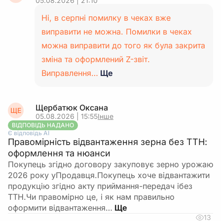
05.08.2026 | 21:10
Ні, в серпні помилку в чеках вже
виправити не можна. Помилки в чеках
можна виправити до того як була закрита
зміна та оформлений Z-звіт.
Виправлення…
Ще
Щербатюк Оксана
ЩЕ
05.08.2026 | 15:55
Інше
ВІДПОВІДЬ НАДАНО
Є відповідь АІ
Правомірність відвантаження зерна без ТТН:
оформлення та нюанси
Покупець згідно договору закуповує зерно урожаю
2026 року уПродавця.Покупець хоче відвантажити
продукцію згідно акту приймання-передач ібез
ТТН.Чи правомірно це, і як нам правильно
оформити відвантаження…
13