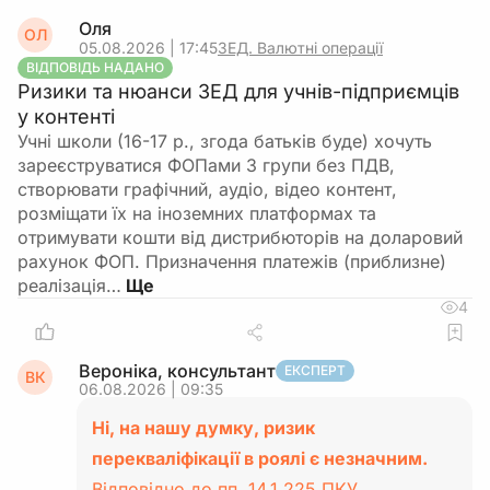
Оля
ОЛ
05.08.2026 | 17:45
ЗЕД. Валютні операції
ВІДПОВІДЬ НАДАНО
Ризики та нюанси ЗЕД для учнів-підприємців
у контенті
Учні школи (16-17 р., згода батьків буде) хочуть
зареєструватися ФОПами 3 групи без ПДВ,
створювати графічний, аудіо, відео контент,
розміщати їх на іноземних платформах та
отримувати кошти від дистрибюторів на доларовий
рахунок ФОП. Призначення платежів (приблизне)
реалізація…
4
Вероніка, консультант
ЕКСПЕРТ
ВК
06.08.2026 | 09:35
Ні, на нашу думку, ризик
перекваліфікації в роялі є незначним.
Відповідно до пп. 14.1.225 ПКУ