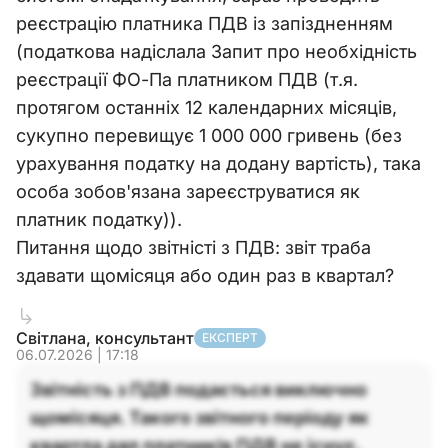
реєстрацію платника ПДВ із запіздненням
(податкова надіслала Запит про необхідність
реєстрації ФО-Па платником ПДВ (т.я.
протягом останніх 12 календарних місяців,
сукупно перевищує 1 000 000 гривень (без
урахування податку на додану вартість), така
особа зобов'язана зареєструватися як
платник податку)).
Питання щодо звітністі з ПДВ: звіт траба
здавати щомісяця або один раз в квартал?
Світлана, консультант
ЕКСПЕРТ
06.07.2026 | 17:18
Звітність з ПДВ подається виключно
щомісяця. Такого звітного періоду як
квартла дял платників ПДВ не існує.