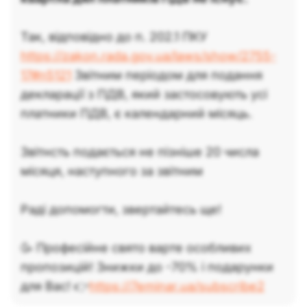
Так, відповідно до п. 202.1 ПКУ
https://zakon.rada.gov.ua/laws/show/2755-
17#n5121
Звітним періодом для подання
декларації з ПДВ, який застосовують усі
платники ПДВ, є календарний місяць.
Звітнсть подається не пізніше 20 числа
місяця, наступного за звітним
Раді допомогти, звертайтесь ще!
🥳 Професійне свято варте особливих
пропозицій! Знижки до -70% і подарунки
для Вас! 👉
https://7eminar.ua/subscribe2