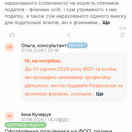
нарахованого (сплаченого) на користь платників
податків - фізичних осіб, і сум утриманого з них
податку, а також сум нарахованого єдиного внеску
для податкових агентів, які є фізичними…
4
Ольга, консультант
ЕКСПЕРТ
ОК
07.08.2026 | 20:18
Ні, не потрібно.
До 01 серпня 2026 року ФОП та особи,
які провадять незалежну професійну
діяльність, могли подавати Розрахунок за
місячною формою, оскільки…
Ще
Інна Кучерук
ІН
07.08.2026 | 14:20
ФОП
ВІДПОВІДЬ НАДАНО
Оформлення працівника на ФОП: ризики,