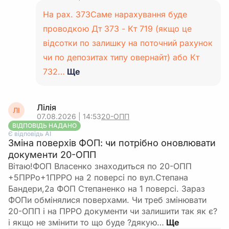
На рах. 373Саме нарахування буде
проводкою Дт 373 - Кт 719 (якщо це
відсотки по залишку на поточний рахунок
чи по депозитах типу овернайт) або Кт
732…
Ще
Лілія
ЛІ
07.08.2026 | 14:53
20-ОПП
ВІДПОВІДЬ НАДАНО
Є відповідь АІ
Зміна поверхів ФОП: чи потрібно оновлювати
документи 20-ОПП
Вітаю!ФОП Власенко знаходиться по 20-ОПП
+5ПРРо+1ПРРО на 2 поверсі по вул.Степана
Бандери,2а ФОП Степаненко на 1 поверсі. Зараз
ФОПи обмінялися поверхами. Чи треб змінювати
20-ОПП і на ПРРО документи чи залишити так як є?
і якщо не змінити то що буде ?дякую…