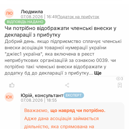
Людмила
ЛЮ
07.08.2026 | 16:49
Податок на прибуток
ВІДПОВІДЬ НАДАНО
Чи потрібно відображати членські внески у
декларації з прибутку
Добрий день. якщо підприємство сплачує членські
внески асоціація товарної нумерації україни
"джіес1 україна", яка включена в реєст
неприбуткових організаціїй за ознакою 0039. чи
потрібно такі членські внески відображати у
додатку бд до декларації з прибутку…
3
Юрій, консультант
ЕКСПЕРТ
ЮК
07.08.2026 | 18:55
Вважаємо,
що навряд чи потрібно.
Адже дана асоціація займається
діяльністю, яка спрямована на