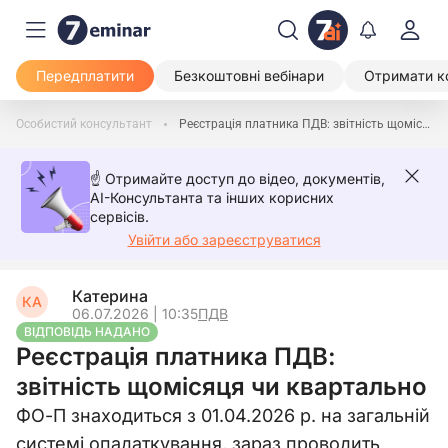
Передплатити
Безкоштовні вебінари
Отримати к
Особистий консультант
Реєстрація платника ПДВ: звітність щомісяця чи квартально
☝️ Отримайте доступ до відео, документів,
AI-Консультанта та інших корисних
сервісів.
Увійти або зареєструватися
Катерина
КА
06.07.2026 | 10:35
ПДВ
ВІДПОВІДЬ НАДАНО
Реєстрація платника ПДВ:
звітність щомісяця чи квартально
ФО-П знаходиться з 01.04.2026 р. на загальній
системі опадаткування, зараз проводить