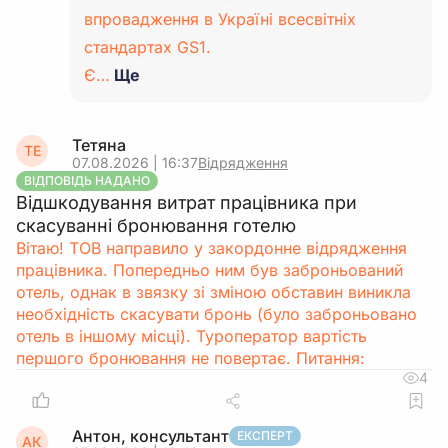
впровадження в Україні всесвітніх
стандартах GS1.
Є…
Ще
Тетяна
ТЕ
07.08.2026 | 16:37
Відрядження
ВІДПОВІДЬ НАДАНО
Відшкодування витрат працівника при
скасуванні бронювання готелю
Вітаю! ТОВ направило у закордонне відрядження
працівника. Попередньо ним був заброньований
отель, однак в звязку зі зміною обставин виникла
необхідність скасувати бронь (було заброньовано
отель в іншому місці). Туроператор вартість
першого бронювання не повертає. Питання:
4
Антон, консультант
ЕКСПЕРТ
АК