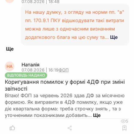
07.08.2026 | 18:48
На нашу думку, з огляду на норми пп. "а"
пп. 170.9.1 ПКУ відшкодувати такі витрати
можна лише з одночасним визнанням
додаткового блага на цю суму та…
Ще
Наталія
НА
07.08.2026 | 16:19
ФОП
ВІДПОВІДЬ НАДАНО
Коригування помилок у формі 4ДФ при зміні
звітності
Вітаю! ФОП за червень 2026 здав ДФ за місячною
формою. Як виправити в 4ДФ помилку, якщо уже
діє квартальна форма: треба строчку знять , та з
уточненими показниками добавить…
5